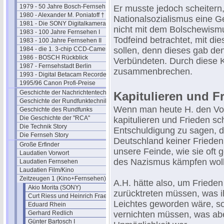
1979 - 50 Jahre Bosch-Fernseh
Er musste jedoch scheitern,
1980 - Alexander M. Poniatoff †
Nationalsozialismus eine Ge
1981 - Die SONY Digitalkamera
nicht mit dem Bolschewismu
1983 - 100 Jahre Fernsehen I
Todfeind betrachtet, mit d
1983 - 100 Jahre Fernsehen II
1984 - die 1. 3-chip CCD-Camera
sollen, denn dieses gab den
1986 - BOSCH Rückblick
Verbündeten. Durch diese K
1987 - Fernsehstadt Berlin
zusammenbrechen.
1993 - Digital Betacam Recorder
1995/96 Canon Profi-Preise
Geschichte der Nachrichtentechnik
Kapitulieren und F
Geschichte der Rundfunktechnik
Wenn man heute H. den Vorw
Geschichte des Rundfunks
Die Geschichte der "RCA"
kapitulieren und Frieden sch
Die Technik Story
Entschuldigung zu sagen, da
Die Fernseh Story
Deutschland keiner Frieden
Große Erfinder
unsere Feinde, wie sie oft 
Laudatien Vorwort
des Nazismus kämpfen woll
Laudatien Fernsehen
Laudatien Film/Kino
Zeitzeugen 1 (Kino+Fernsehen)
A.H. hätte also, um Frieden
Akio Morita (SONY)
zurücktreten müssen, was ih
Curt Riess und Heinrich Fraenkel
Leichtes geworden wäre, s
Eduard Rhein
Gerhard Redlich
vernichten müssen, was abe
Günter Bartosch I