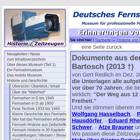
Sie sind hier :
Startseite
→
Historie und
Bartosch III Erbe
→ Erinnerungen von G-Ba
eine Seite zurück
Neuigkeiten / News
Dokumente aus de
zum Inhaltsverzeichnis
Bartosch (2013 †)
Über dieses Museum (Teil 1)
Ein Fernsehmuseum
von Gert Redlich im Dez. 
Das mobile Museum
die Unterlagen alle aufg
Historie und Geschichte
Übersicht / Überblick / Inhalt
vor über 70 Jahren
, die b
Über die "Wahrheit"
wirklich:
"Der Weg aus 12 J
Fernsehen in D bis 1945
Freiheit."
Fernsehen in D ab 1950
Und sie stimmen überein m
Fese Technik 1933 bis 1945
Wolfgang Hasselbach
, -
P
Kleine Geschichte des Fernsehens
Wer hat das Fernsehen erfunden?
Hausdörfer
, -
Eduard Rhe
Fernseh-Historie aus Zeitschriften
Schwer
, -
Atze Brauner
un
Fernseh-Historie in 30 Kapiteln
Wo passen diese Zeitzeuge
Ausstellungen / Messen / Shows