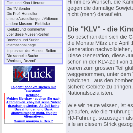
Himmlers Wunsch, die Kämp
Film- und Kino-Literatur
gegen die damalige Sowjetun
Die TV-Sender
nicht (mehr) darauf ein.
Die Profi-Hersteller
unsere Ausstellungen / Aktionen
.
andere Museen - Einblicke
Die "KLV" - die Ki
Kontakt und Kommentar
über diese Museen-Seiten
So beschränkten sich die
Browsen und Surfen
die Monate März und April 
international page
Generation nachvollziehen,
Impressum der Museen-Seiten
Diese Generation, diese Jun
Die schnelle Suche .....
"Werbung Dezent"
schon in der KLV-Zeit von 
waren zum grossen Teil glü
weggenommen, unter dem Ve
Mädchen - aus den bombeng
sichere Gebiete zu bringen
Es geht: anonym suchen mit
"startpage"
Nationalsozialisten.
Achtung :
Meiden Sie ebay - suchen Sie nach
Alternativen. ebay hat seine "rules"
Wie wir heute wissen, ist e
drastisch geändert. Ab Juli keine
Barzahlungen und Bank
gelaufen, wie die "Führung" e
Überweisungen mehr. Es gibt
Alternativen.
HJ-Führung, sozusagen als z
Warum anonym surfen ?
alle an diesem Strick gezog
.