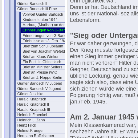
Unmöglichkeit war.
Günter Bartosch II
Denn er hat Deutschland im
Günter Bartosch III Erbe
uns ist der National- sozia
Vorwort Günter Bartosch
Lebensform.
Kindersoldaten 1944
Marburg (Maribor) an der Drau
Erinnerungen von G-Bartosch (1)
"Sieg oder Unterg
Erinnerungen von G-Bartosch (2)
Erlebnisse am 3. Feb. 1945
Er war daher gezwungen, di
Brief zum Schuljubiläum
Der Krieg musste fortgeset
Brief von Joachim Wefeld
einen Sieg immer geringer 
Brief an Klaus Winker
Ein Buch in Chinesisch
man nicht verloren" Hitler
Brief an Minister Seiters
Gegner, Deutschland zu sch
Brief an Presse (WK)
übliche Lockung, genau wie
Brief an J. Hoppe Berlin
sagte sich also, dass eine
Günter Bartosch IV Jugend
sich ziehen würde wie eine
Günter Bartosch V Jugend
Günter Joschko
Folgerung richtig war, muß 
Harald Knapitsch
jan./Feb. 1945.
Harald Knapitsch II
Harald Knapitsch III
Heinrich Fraenkel
Am 2. Januar 1945 w
Heinrich L. Zahn
Mein Klassenkamerad war, a
Heinz Frick
Helmut Krueger
sechzehn Jahre alt. Er war 
Hermann Raffelsieper