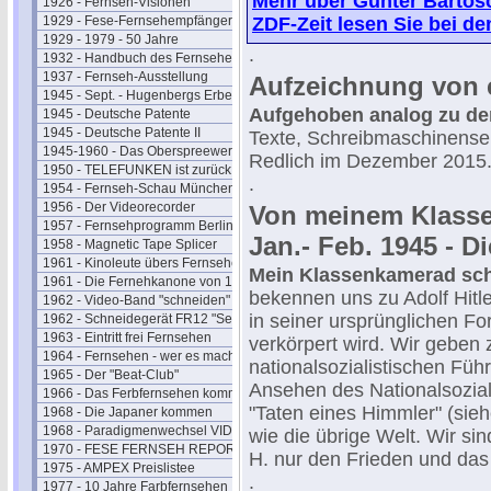
Mehr über Günter Bartosc
1926 - Fernseh-Visionen
1929 - Fese-Fernsehempfänger
ZDF-Zeit lesen Sie bei d
1929 - 1979 - 50 Jahre
.
1932 - Handbuch des Fernsehens
1937 - Fernseh-Ausstellung
Aufzeichnung von
1945 - Sept. - Hugenbergs Erbe
Aufgehoben analog zu de
1945 - Deutsche Patente
1945 - Deutsche Patente II
Texte, Schreibmaschinensei
1945-1960 - Das Oberspreewerk
Redlich im Dezember 2015
1950 - TELEFUNKEN ist zurück
.
1954 - Fernseh-Schau München
1956 - Der Videorecorder
Von meinem Klass
1957 - Fernsehprogramm Berlin
Jan.- Feb. 1945 - D
1958 - Magnetic Tape Splicer
1961 - Kinoleute übers Fernsehen
Mein Klassenkamerad schr
1961 - Die Fernehkanone von 1936
bekennen uns zu Adolf Hitl
1962 - Video-Band "schneiden"
in seiner ursprünglichen 
1962 - Schneidegerät FR12 "Senior"
1963 - Eintritt frei Fernsehen
verkörpert wird. Wir geben 
1964 - Fernsehen - wer es macht
nationalsozialistischen Fü
1965 - Der "Beat-Club"
Ansehen des Nationalsozia
1966 - Das Ferbfernsehen kommt
"Taten eines Himmler" (sie
1968 - Die Japaner kommen
1968 - Paradigmenwechsel VIDEO
wie die übrige Welt. Wir si
1970 - FESE FERNSEH REPORT
H. nur den Frieden und das
1975 - AMPEX Preislistee
.
1977 - 10 Jahre Farbfernsehen