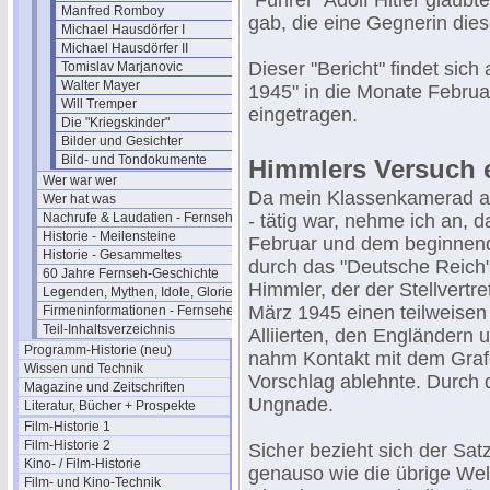
"Führer" Adolf Hitler glaub
Manfred Romboy
gab, die eine Gegnerin diese
Michael Hausdörfer I
Michael Hausdörfer II
Dieser "Bericht" findet si
Tomislav Marjanovic
Walter Mayer
1945" in die Monate Februa
Will Tremper
eingetragen.
Die "Kriegskinder"
Bilder und Gesichter
Bild- und Tondokumente
Himmlers Versuch e
Wer war wer
Da mein Klassenkamerad als
Wer hat was
Nachrufe & Laudatien - Fernsehen
- tätig war, nehme ich an,
Historie - Meilensteine
Februar und dem beginnend
Historie - Gesammeltes
durch das "Deutsche Reich" 
60 Jahre Fernseh-Geschichte
Himmler, der der Stellvertre
Legenden, Mythen, Idole, Glorie
März 1945 einen teilweisen 
Firmeninformationen - Fernsehen
Teil-Inhaltsverzeichnis
Alliierten, den Engländern
Programm-Historie (neu)
nahm Kontakt mit dem Grafe
Wissen und Technik
Vorschlag ablehnte. Durch d
Magazine und Zeitschriften
Ungnade.
Literatur, Bücher + Prospekte
Film-Historie 1
Film-Historie 2
Sicher bezieht sich der Sa
Kino- / Film-Historie
genauso wie die übrige Wel
Film- und Kino-Technik