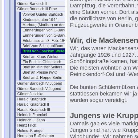
Günter Bartosch II
Dampfzug, die Vorortbahn,
Günter Bartosch III Erbe
eine Station vorher. Dort al
Vorwort Günter Bartosch
die nördlichste von Berlin,
Kindersoldaten 1944
Flugzeugwerke in Oranienbu
Marburg (Maribor) an der Drau
Erinnerungen von G-Bartosch (1)
Erinnerungen von G-Bartosch (2)
Wir, die Mackense
Erlebnisse am 3. Feb. 1945
Brief zum Schuljubiläum
Wir, das waren Mackensensc
Brief von Joachim Wefeld
Jahrgänge 1926 und 1927. A
Brief an Klaus Winker
Schöningstraße kamen, hatt
Ein Buch in Chinesisch
Die meisten wohnten am W
Brief an Minister Seiters
Brief an Presse (WK)
Reinickendorf-Ost und -Wes
Brief an J. Hoppe Berlin
Günter Bartosch IV Jugend
Die bunten Schülermützen 
Günter Bartosch V Jugend
stattdessen bekamen wir ja 
Günter Joschko
Harald Knapitsch
wurden sogar vereidigt.
Harald Knapitsch II
Harald Knapitsch III
Jungens wie Krupp
Heinrich Fraenkel
Heinrich L. Zahn
Damals gab es viele markig
Heinz Frick
Jungen sind hart wie Krupps
Helmut Krueger
Windhunde!" Wir nahmen so
Hermann Raffelsieper