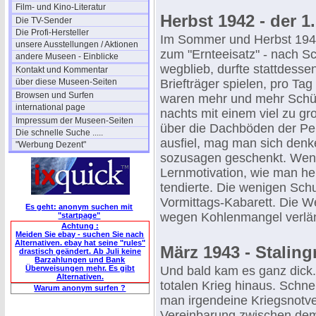
Film- und Kino-Literatur
Herbst 1942 - der 1
Die TV-Sender
Die Profi-Hersteller
Im Sommer und Herbst 1942 e
unsere Ausstellungen / Aktionen
zum "Ernteeisatz" - nach S
andere Museen - Einblicke
wegblieb, durfte stattdess
Kontakt und Kommentar
über diese Museen-Seiten
Briefträger spielen, pro Ta
Browsen und Surfen
waren mehr und mehr Schüle
international page
nachts mit einem viel zu 
Impressum der Museen-Seiten
über die Dachböden der Pe
Die schnelle Suche .....
ausfiel, mag man sich denk
"Werbung Dezent"
sozusagen geschenkt. Wen 
Lernmotivation, wie man heu
tendierte. Die wenigen Sch
Vormittags-Kabarett. Die W
Es geht: anonym suchen mit
wegen Kohlenmangel verlän
"startpage"
Achtung :
Meiden Sie ebay - suchen Sie nach
Alternativen. ebay hat seine "rules"
März 1943 - Staling
drastisch geändert. Ab Juli keine
Barzahlungen und Bank
Überweisungen mehr. Es gibt
Und bald kam es ganz dick.
Alternativen.
totalen Krieg hinaus. Schnel
Warum anonym surfen ?
man irgendeine Kriegsnotv
Vereinbarung zwischen de