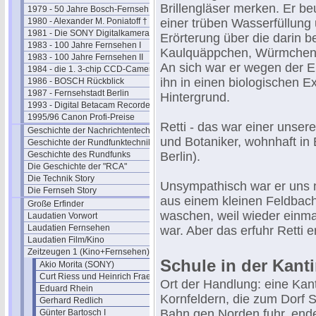
Brillengläser merken. Er be
1979 - 50 Jahre Bosch-Fernseh
1980 - Alexander M. Poniatoff †
einer trüben Wasserfüllung
1981 - Die SONY Digitalkamera
Erörterung über die darin b
1983 - 100 Jahre Fernsehen I
Kaulquäppchen, Würmchen u
1983 - 100 Jahre Fernsehen II
An sich war er wegen der 
1984 - die 1. 3-chip CCD-Camera
ihn in einen biologischen E
1986 - BOSCH Rückblick
1987 - Fernsehstadt Berlin
Hintergrund.
1993 - Digital Betacam Recorder
1995/96 Canon Profi-Preise
Retti - das war einer unser
Geschichte der Nachrichtentechnik
und Botaniker, wohnhaft in
Geschichte der Rundfunktechnik
Geschichte des Rundfunks
Berlin).
Die Geschichte der "RCA"
Die Technik Story
Unsympathisch war er uns 
Die Fernseh Story
aus einem kleinen Feldbach
Große Erfinder
waschen, weil wieder einma
Laudatien Vorwort
Laudatien Fernsehen
war. Aber das erfuhr Retti er
Laudatien Film/Kino
Zeitzeugen 1 (Kino+Fernsehen)
Schule in der Kant
Akio Morita (SONY)
Curt Riess und Heinrich Fraenkel
Ort der Handlung: eine Kan
Eduard Rhein
Kornfeldern, die zum Dorf
Gerhard Redlich
Bahn gen Norden fuhr, endet
Günter Bartosch I