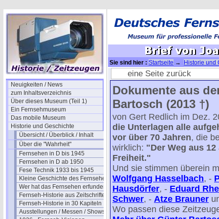
Sie sind hier :
Startseite
→
Historie und
Bartosch III Erbe
→ Brief von Joachim Wef
eine Seite zurück
Neuigkeiten / News
Dokumente aus de
zum Inhaltsverzeichnis
Bartosch (2013 †)
Über dieses Museum (Teil 1)
Ein Fernsehmuseum
von Gert Redlich im Dez. 
Das mobile Museum
die Unterlagen alle aufg
Historie und Geschichte
Übersicht / Überblick / Inhalt
vor über 70 Jahren
, die b
Über die "Wahrheit"
wirklich:
"Der Weg aus 12 J
Fernsehen in D bis 1945
Freiheit."
Fernsehen in D ab 1950
Und sie stimmen überein m
Fese Technik 1933 bis 1945
Wolfgang Hasselbach
, -
P
Kleine Geschichte des Fernsehens
Wer hat das Fernsehen erfunden?
Hausdörfer
, -
Eduard Rhe
Fernseh-Historie aus Zeitschriften
Schwer
, -
Atze Brauner
un
Fernseh-Historie in 30 Kapiteln
Wo passen diese Zeitzeuge
Ausstellungen / Messen / Shows