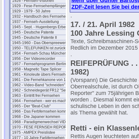
Mehr über Günter Bartosc
1926 - Fernseh-Visionen
1929 - Fese-Fernsehempfänger
ZDF-Zeit lesen Sie bei d
1929 - 1979 - 50 Jahre
.
1932 - Handbuch des Fernsehens
1937 - Fernseh-Ausstellung
17. / 21. April 1982
1945 - Sept. - Hugenbergs Erbe
100 Jahre Lessing
1945 - Deutsche Patente
1945 - Deutsche Patente II
Texte, Schreibmaschinen-Se
1945-1960 - Das Oberspreewerk
Redlich im Dezember 2015
1950 - TELEFUNKEN ist zurück
1954 - Fernseh-Schau München
.
1956 - Der Videorecorder
REIFEPRÜFUNG . . 
1957 - Fernsehprogramm Berlin
1958 - Magnetic Tape Splicer
1982)
1961 - Kinoleute übers Fernsehen
(Vorspann) Die Geschichte
1961 - Die Fernehkanone von 1936
1962 - Video-Band "schneiden"
Oberrealschule, ist durch O
1962 - Schneidegerät FR12 "Senior"
Reporter" zum 75jährigen B
1963 - Eintritt frei Fernsehen
worden . Diesmal kommt ein
1964 - Fernsehen - wer es macht
schulische Leben in den s
1965 - Der "Beat-Club"
1966 - Das Ferbfernsehen kommt
als Thema gewählt hat.
1968 - Die Japaner kommen
1968 - Paradigmenwechsel VIDEO
Retti - ein Klassenl
1970 - FESE FERNSEH REPORT
1975 - AMPEX Preislistee
Rettis Augen leuchteten auf
1977 - 10 Jahre Farbfernsehen