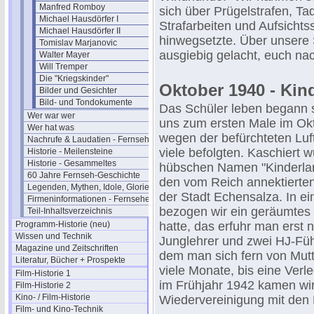
Manfred Romboy
sich über Prügelstrafen, Ta
Michael Hausdörfer I
Strafarbeiten und Aufsichts
Michael Hausdörfer II
hinwegsetzte. Über unsere 
Tomislav Marjanovic
ausgiebig gelacht, euch na
Walter Mayer
Will Tremper
Die "Kriegskinder"
Oktober 1940 - Kin
Bilder und Gesichter
Bild- und Tondokumente
Das Schüler leben begann si
Wer war wer
uns zum ersten Male im Ok
Wer hat was
wegen der befürchteten Luf
Nachrufe & Laudatien - Fernsehen
viele befolgten. Kaschiert
Historie - Meilensteine
Historie - Gesammeltes
hübschen Namen "Kinderlan
60 Jahre Fernseh-Geschichte
den vom Reich annektierten
Legenden, Mythen, Idole, Glorie
der Stadt Echensalza. In ei
Firmeninformationen - Fernsehen
bezogen wir ein geräumtes
Teil-Inhaltsverzeichnis
Programm-Historie (neu)
hatte, das erfuhr man ers
Wissen und Technik
Junglehrer und zwei HJ-Führ
Magazine und Zeitschriften
dem man sich fern von Mutt
Literatur, Bücher + Prospekte
viele Monate, bis eine Verl
Film-Historie 1
im Frühjahr 1942 kamen wir
Film-Historie 2
Kino- / Film-Historie
Wiedervereinigung mit den
Film- und Kino-Technik