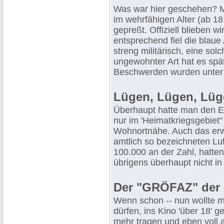
Was war hier geschehen? Ma
im wehrfähigen Alter (ab 1
gepreßt. Offiziell blieben wi
entsprechend fiel die blau
streng militärisch, eine so
ungewohnter Art hat es spä
Beschwerden wurden unter 
Lügen, Lügen, Lügen
Überhaupt hatte man den El
nur im 'Heimatkriegsgebiet
Wohnortnähe. Auch das erwi
amtlich so bezeichneten Luf
100.000 an der Zahl, hatten
übrigens überhaupt nicht i
Der "GRÖFAZ" der "
Wenn schon -- nun wollte m
dürfen, ins Kino 'über 18'
mehr tragen und eben voll