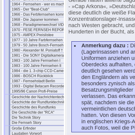
Gerade hatten alliierte Jag
1964 - Fernsehen - wer es macht
- »Cap Arkona«, »Deutschla
1965 - Der "Beat-Club"
diese deutlich die weiße Fl
1966 - Das Ferbfernsehen kommt
Konzentrationslager-Insass
1968 - Die Japaner kommen
nach Westen gebracht, und 
1968 - Paradigmenwechsel VIDEO
1970 - FESE FERNSEH REPORT
Hunderten in der Bucht, al
1975 - AMPEX Preislistee
1977 - 10 Jahre Farbfernsehen
Anmerkung dazu :
Di
1979 - 50 Jahre Bosch-Fernseh
1980 - Alexander M. Poniatoff †
(Lagerinsassen und 
1981 - Die SONY Digitalkamera
Uniformen anziehen un
1983 - 100 Jahre Fernsehen I
Oberdecks aufhalten, 
1983 - 100 Jahre Fernsehen II
deutlich gesehen werd
1984 - die 1. 3-chip CCD-Camera
1986 - BOSCH Rückblick
den Engländern als ve
1987 - Fernsehstadt Berlin
besonders zynisch al
1993 - Digital Betacam Recorder
Besatzungsmitglieder 
1995/96 Canon Profi-Preise
verlassen. Das erkannt
Geschichte der Nachrichtentechnik
spät, nachdem sie die 
Geschichte der Rundfunktechnik
Geschichte des Rundfunks
vermeintlichen deutsc
Die Geschichte der "RCA"
hatten. Von diesen Vo
Die Technik Story
in englischen Kriegs-
Die Fernseh Story
auch Fotos, weil die 
Große Erfinder
Laudatien Vorwort