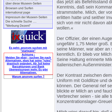
das jetzt als Befehlsstand 
über diese Museen-Seiten
Kenntnis, daß sein Komman
Browsen und Surfen
strammstehe. Milch, der vo
international page
erlitten hatte und seither I
Impressum der Museen-Seiten
Die schnelle Suche .....
sich von mir nicht davon a
"Werbung Dezent"
wollen.«
Der Offizier, der einen Aug
ungefähr 1,75 Meter groß. 
Es geht: anonym suchen mit
seine Männer, war aber an
"startpage"
kenntlich. Er blieb vor Mil
Achtung :
Meiden Sie ebay - suchen Sie nach
Seine Haltung erinnerte Mil
Alternativen. ebay hat seine "rules"
drastisch geändert. Ab Juli keine
italienischen Außenminister
Barzahlungen und Bank
Überweisungen mehr. Es gibt
Alternativen.
Der Kontrast zwischen dem 
Warum anonym surfen ?
Uniform mit Goldlitze und d
können. Der General rief s
blickte er Milch an und fau
Verbrecher seien - sie alle
Konzentrationslager-Greuel