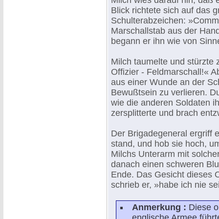
Milch wies darauf hin, daß 
Blick richtete sich auf das 
Schulterabzeichen: »Comman
Marschallstab aus der Hand,
begann er ihn wie von Sinn
Milch taumelte und stürzte z
Offizier - Feldmarschall!« 
aus einer Wunde an der Sc
Bewußtsein zu verlieren. D
wie die anderen Soldaten ih
zersplitterte und brach entz
Der Brigadegeneral ergriff 
stand, und hob sie hoch, u
Milchs Unterarm mit solche
danach einen schweren Blute
Ende. Das Gesicht dieses Of
schrieb er, »habe ich nie s
Anmerkung :
Diese ob
englische Armee führt