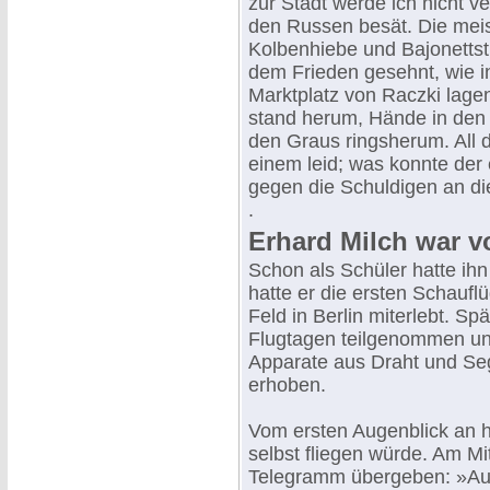
zur Stadt werde ich nicht v
den Russen besät. Die mei
Kolbenhiebe und Bajonettsti
dem Frieden gesehnt, wie i
Marktplatz von Raczki lage
stand herum, Hände in den T
den Graus ringsherum. All d
einem leid; was konnte der
gegen die Schuldigen an di
.
Erhard Milch war v
Schon als Schüler hatte ihn
hatte er die ersten Schaufl
Feld in Berlin miterlebt. Sp
Flugtagen teilgenommen un
Apparate aus Draht und Se
erhoben.
Vom ersten Augenblick an h
selbst fliegen würde. Am Mi
Telegramm übergeben: »Auf 