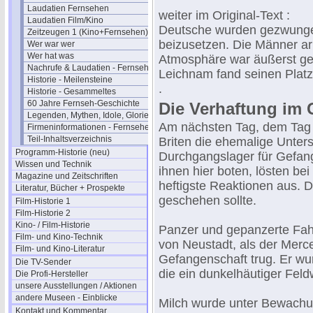
Laudatien Fernsehen
weiter im Original-Text :
Laudatien Film/Kino
Deutsche wurden gezwunge
Zeitzeugen 1 (Kino+Fernsehen)
beizusetzen. Die Männer ar
Wer war wer
Wer hat was
Atmosphäre war äußerst ges
Nachrufe & Laudatien - Fernsehen
Leichnam fand seinen Platz
Historie - Meilensteine
.
Historie - Gesammeltes
60 Jahre Fernseh-Geschichte
Die Verhaftung im
Legenden, Mythen, Idole, Glorie
Am nächsten Tag, dem Tag 
Firmeninformationen - Fernsehen
Teil-Inhaltsverzeichnis
Briten die ehemalige Unters
Programm-Historie (neu)
Durchgangslager für Gefange
Wissen und Technik
ihnen hier boten, lösten b
Magazine und Zeitschriften
heftigste Reaktionen aus. 
Literatur, Bücher + Prospekte
geschehen sollte.
Film-Historie 1
Film-Historie 2
Kino- / Film-Historie
Panzer und gepanzerte Fah
Film- und Kino-Technik
von Neustadt, als der Merce
Film- und Kino-Literatur
Gefangenschaft trug. Er 
Die TV-Sender
die ein dunkelhäutiger Feld
Die Profi-Hersteller
unsere Ausstellungen / Aktionen
andere Museen - Einblicke
Milch wurde unter Bewachun
Kontakt und Kommentar