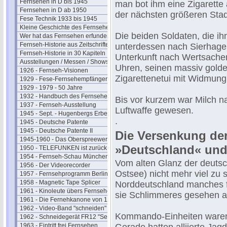
Fernsehen in D bis 1945
man bot ihm eine Zigarette 
Fernsehen in D ab 1950
der nächsten größeren Stad
Fese Technik 1933 bis 1945
Kleine Geschichte des Fernsehens
Die beiden Soldaten, die 
Wer hat das Fernsehen erfunden?
Fernseh-Historie aus Zeitschriften
unterdessen nach Sierhage
Fernseh-Historie in 30 Kapiteln
Unterkunft nach Wertsachen
Ausstellungen / Messen / Shows
Uhren, seinen massiv gold
1926 - Fernseh-Visionen
Zigarettenetui mit Widmun
1929 - Fese-Fernsehempfänger
1929 - 1979 - 50 Jahre
1932 - Handbuch des Fernsehens
Bis vor kurzem war Milch n
1937 - Fernseh-Ausstellung
Luftwaffe gewesen.
1945 - Sept. - Hugenbergs Erbe
.
1945 - Deutsche Patente
1945 - Deutsche Patente II
Die Versenkung de
1945-1960 - Das Oberspreewerk
»Deutschland« und
1950 - TELEFUNKEN ist zurück
1954 - Fernseh-Schau München
Vom alten Glanz der deutsc
1956 - Der Videorecorder
Ostsee) nicht mehr viel zu 
1957 - Fernsehprogramm Berlin
1958 - Magnetic Tape Splicer
Norddeutschland manches fu
1961 - Kinoleute übers Fernsehen
sie Schlimmeres gesehen als
1961 - Die Fernehkanone von 1936
1962 - Video-Band "schneiden"
Kommando-Einheiten waren
1962 - Schneidegerät FR12 "Senior"
1963 - Eintritt frei Fernsehen