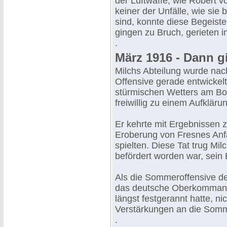
der Luftwaffe, wie Robert v
keiner der Unfälle, wie sie 
sind, konnte diese Begeist
gingen zu Bruch, gerieten i
.
März 1916 - Dann g
Milchs Abteilung wurde nach
Offensive gerade entwickel
stürmischen Wetters am Bo
freiwillig zu einem Aufkläru
Er kehrte mit Ergebnissen z
Eroberung von Fresnes Anf
spielten. Diese Tat trug Mi
befördert worden war, sein 
Als die Sommeroffensive der
das deutsche Oberkommando
längst festgerannt hatte, ni
Verstärkungen an die Som
.