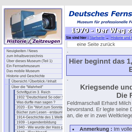
Sie sind hier :
Startseite
→
Historie und
Staat
→ 1970 - Der Weg zum NS-Staat - 
eine Seite zurück
.
Neuigkeiten / News
zum Inhaltsverzeichnis
Hier beginnt das 1
Über dieses Museum (Teil 1)
Ein Fernsehmuseum
Das mobile Museum
Historie und Geschichte
.
Übersicht / Überblick / Inhalt
Kriegsende und 
Über die "Wahrheit"
Schriftgut im 3. Reich
Die 
1932 "Deutschland So oder So"
Was durfte man sagen ?
Feldmarschall Erhard Milc
2020 - Ein "Wort zum Sonntag"
bevorstand. Er legte seine
Bücher zum Lesen - erstaunlich
an, die er in zwei Weltkrieg
1914-Geschichte des 1.Weltkriegs
1939 - Legendenbildung
1940 - Wie wurde der Hass geschürt ?
Anmerkung :
Im volle