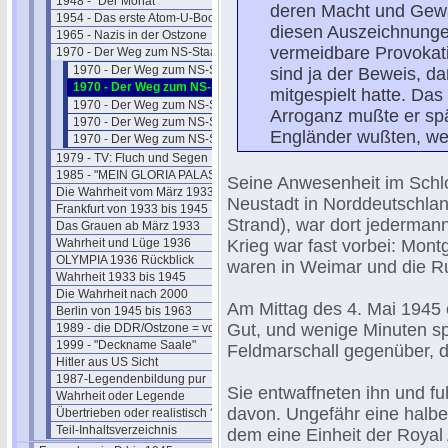
1948 - "Der Monat"
deren Macht und Gewal
1954 - Das erste Atom-U-Boot
diesen Auszeichnungen
1965 - Nazis in der Ostzone
vermeidbare Provokat
1970 - Der Weg zum NS-Staat
1970 - Der Weg zum NS-Staat - 01
sind ja der Beweis, da
1970 - Der Weg zum NS-Staat - 02
mitgespielt hatte. Das
1970 - Der Weg zum NS-Staat - 03
Arroganz mußte er spä
1970 - Der Weg zum NS-Staat - 04
Engländer wußten, wer
1970 - Der Weg zum NS-Staat - 05
1979 - TV: Fluch und Segen
1985 - "MEIN GLORIA PALAST"
Seine Anwesenheit im Schlo
Die Wahrheit vom März 1933
Neustadt in Norddeutschla
Frankfurt von 1933 bis 1945
Strand), war dort jederman
Das Grauen ab März 1933
Wahrheit und Lüge 1936
Krieg war fast vorbei: Mon
OLYMPIA 1936 Rückblick
waren in Weimar und die R
Wahrheit 1933 bis 1945
Die Wahrheit nach 2000
Am Mittag des 4. Mai 1945 
Berlin von 1945 bis 1963
Gut, und wenige Minuten sp
1989 - die DDR/Ostzone = vorbei
1999 - "Deckname Saale"
Feldmarschall gegenüber, 
Hitler aus US Sicht
1987-Legendenbildung pur
Sie entwaffneten ihn und f
Wahrheit oder Legende
davon. Ungefähr eine halbe 
Übertrieben oder realistisch ?
Teil-Inhaltsverzeichnis
dem eine Einheit der Royal A