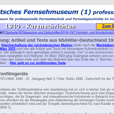
Zum 
er :
Startseite
→
Magazine und Zeitschriften
→
(6) FKT Fernseh- und Kinotechnik
ik-Jahrgang 1940
→ 1940 - Kurznachrichten
ung: Artikel und Texte aus NS/Hitler-Deutschland 19
r
Gleichschaltung der reichsdeutschen Medien
direkt nach der
Machtüber
März 1933
sind hier alle Artikel und Texte mit besonderer Aufmerksamkeit zu
n. Der anfänglich noch gemäßigte politisch neutrale „Ton" in den technischen
onen veränderte sich fließend. Im März 1943 ging Stalingrad verloren und von
chen den Zeilen mehr und mehr die Wahrheit über das Ende des 3. Reiches -
liert. -
Hier geht es zur einführenden Seite
.
onfilmgeräte
ECHNIK 1940 - 22. Jahrgang Heft 2 / Febr. Berlin 1940 - Zeitschrift für die 
ebiete der Tonfilmaufnahme und -bearbeitung hat es sich in letzter Zeit als 
tellt, neben der bisher üblichen einspurigen Tonaufzeichnung auch eine Dopp
sichtigen, die für Gegentakt- und stereophonische Aufnahmen in Betracht ko
lme erfordern für die Wiedergabe eine Abänderung der bisherigen Geräte insofe
ozellen erforderlich sind und die Tonoptik dementsprechend für zwei Kanäle e
(Bild 1).