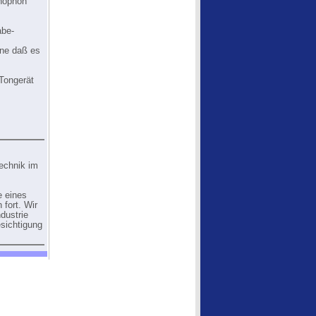
rnophon"
abe-
hne daß es
Tongerät
Technik im
e eines
 fort. Wir
dustrie
esichtigung