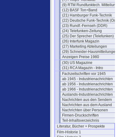
(9) RTM Rundfunktech. Mitteilungen
(12) BASF Ton+Band
(21) Hamburger Funk-Technik
(22) Deutsche Funk-Technik (Ost)
(23) Rundf.-Fernseh (DDR)
(24) Telefunken-Zeitung
(25) Der Sprecher (Telefunken)
(26) Interfunk Magazin
(27) Marketing Abteilungen
(29) Schneider-Hausmitteilungen
Anzeigen Preise 1980
(30) US Magazine
(31) RCA Magazin - Intro
Fachzeitschriften vor 1945
ab 1945 - Industrienachrichten
ab 1956 - Industrienachrichten
ab 1966 - Industrienachrichten
Auslands-Industrienachrichten
Nachrichten aus den Sendern
Nachrichten aus dem Ausland
Nachrichten über Personen
Firmen-Druckschriften
Teil-Inhaltsverzeichnis
Literatur, Bücher + Prospekte
Film-Historie 1