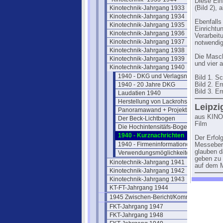
Diese Ein
Kinotechnik-Jahrgang 1933
(Bild 2),
Kinotechnik-Jahrgang 1934
Ebenfalls
Kinotechnik-Jahrgang 1935
Einrichtu
Kinotechnik-Jahrgang 1936
Verarbeit
Kinotechnik-Jahrgang 1937
notwendig
Kinotechnik-Jahrgang 1938
Die Masc
Kinotechnik-Jahrgang 1939
und vier 
Kinotechnik-Jahrgang 1940
1940 - DKG und Verlagsnachrichten
Bild 1. S
1940 - 20 Jahre DKG
Bild 2. E
Bild 3. E
Laudatien 1940
Herstellung von Lackrohstoff
Leipzi
Panoramawand + Projektionseinrichtu
aus KINOT
Der Beck-Lichtbogen
Film
Die Hochintensitäfs-Bogenlampe
1940 - Kurznachrichten
Der Erfol
1940 - Firmeninformationen
Messeberi
glauben d
Verwendungsmöglichkeiten von Altfilm
geben zu 
Kinotechnik-Jahrgang 1941
auf dem 
Kinotechnik-Jahrgang 1942
Kinotechnik-Jahrgang 1943
KT-FT-Jahrgang 1944
1945 Zwischen-Bericht/Kommentar
FKT-Jahrgang 1947
FKT-Jahrgang 1948