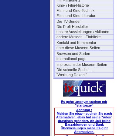
Film-Historie 2
Kino- / Film-Historie
Film- und Kino-Technik
Film- und Kino-Literatur
Die TV-Sender
Die Profi-Hersteller
unsere Ausstellungen / Aktionen
andere Museen - Einblicke
Kontakt und Kommentar
über diese Museen-Seiten
Browsen und Surfen
international page
Impressum der Museen-Seiten
Die schnelle Suche .....
"Werbung Dezent"
Es geht: anonym suchen mit
"startpage"
Achtung :
Meiden Sie ebay - suchen Sie nach
Alternativen. ebay hat seine "rules"
drastisch geändert. Ab Juli keine
Barzahlungen und Bank
Überweisungen mehr. Es gibt
Alternativen.