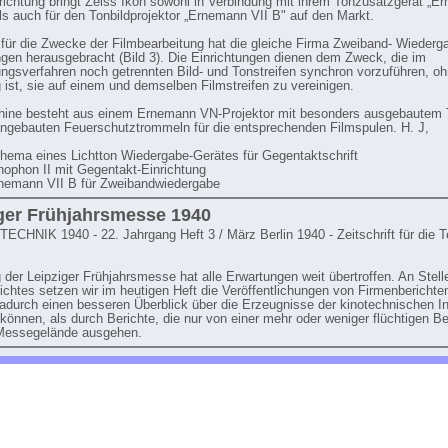
richtung bringt Zeiss Ikon sowohl in Verbindung mit ihrem Tonzusatzgerät „E
 als auch für den Tonbildprojektor „Ernemann VII B" auf den Markt.
 für die Zwecke der Filmbearbeitung hat die gleiche Firma Zweiband- Wiederg
ngen herausgebracht (Bild 3). Die Einrichtungen dienen dem Zweck, die im
ungsverfahren noch getrennten Bild- und Tonstreifen synchron vorzuführen, o
 ist, sie auf einem und demselben Filmstreifen zu vereinigen.
hine besteht aus einem Ernemann VN-Projektor mit besonders ausgebautem 
angebauten Feuerschutztrommeln für die entsprechenden Filmspulen. H. J,
chema eines Lichtton Wiedergabe-Gerätes für Gegentaktschrift
rnophon II mit Gegentakt-Einrichtung
rnemann VII B für Zweibandwiedergabe
ger Frühjahrsmesse 1940
ng
ECHNIK 1940 - 22. Jahrgang Heft 3 / März Berlin 1940 - Zeitschrift für die 
g der Leipziger Frühjahrsmesse hat alle Erwartungen weit übertroffen. An Stell
chtes setzen wir im heutigen Heft die Veröffentlichungen von Firmenberichten
adurch einen besseren Überblick über die Erzeugnisse der kinotechnischen In
können, als durch Berichte, die nur von einer mehr oder weniger flüchtigen B
Messegelände ausgehen.