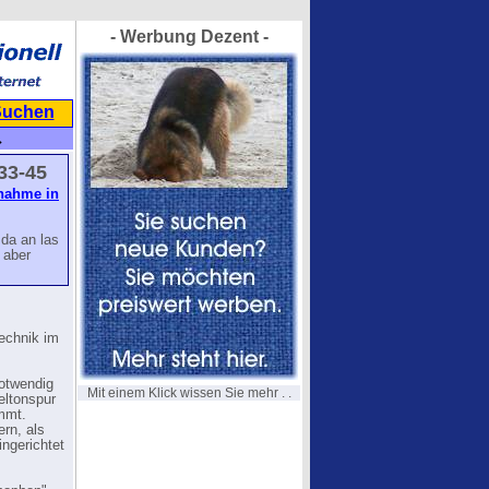
- Werbung Dezent -
Suchen
→
33-45
nahme in
 da an las
 aber
Technik im
notwendig
Mit einem Klick wissen Sie mehr . .
eltonspur
mmt.
rn, als
ingerichtet