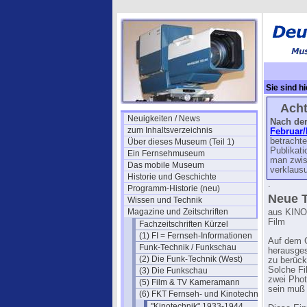
Sie sind hi
Kinotechn
Acht
Neuigkeiten / News
Nach de
zum Inhaltsverzeichnis
Februar/
betrachte
Über dieses Museum (Teil 1)
Publikati
Ein Fernsehmuseum
man zwis
Das mobile Museum
verklausu
Historie und Geschichte
.
Programm-Historie (neu)
Neue T
Wissen und Technik
Magazine und Zeitschriften
aus KINOT
Film
Fachzeitschriften Kürzel
(1) FI = Fernseh-Informationen
Auf dem G
Funk-Technik / Funkschau
herausges
(2) Die Funk-Technik (West)
zu berück
Solche Fi
(3) Die Funkschau
zwei Phot
(5) Film & TV Kameramann
sein muß 
(6) FKT Fernseh- und Kinotechnik
"Kinotechnik" 1933-1944