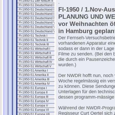
FI-1950-51 Der NWDR II
.
FI-1950-51 Deutschland I
FI-1950 / 1.Nov-Au
FI-1950-51 Deutschland II
FI-1950-51 Deutschland III
PLANUNG UND WE
FI-1950-51 Deutschland IV
vor Weihnachten ö
FI-1950-51 Deutschland V
FI-1950-51 Deutschland VI
in Hamburg geplan
FI-1950-51 Deutschland VII
FI-1950-51 Technik I
Der Fernseh-Versuchsbetrie
FI-1950-51 Technik II
vorhandenen Apparatur eine 
FI-1950-51 Technik III
sodass er dann in der Lage
FI-1950-51 Wirtschaft I
FI-1950-51 Wirtschaft II
Filme zu senden. (Bei den
FI-1950-51 Wirtschaft III
die durch ein Pausenzeichen
FI-1950-51 Wirtschaft IV
wurden.)
FI-1950-51 Wirtschaft V
FI-1950-51 Amerika I
Der NWDR hofft nun, noch 
FI-1950-51 Amerika II
FI-1950-51 Amerika III
Woche regelmässig ein ve
FI-1950-51 Amerika IV
zu können. Diese Sendungen
FI-1950-51 Europa I
Unterlagen für den technis
FI-1950-51 Europa II
dessen programm-mässige G
FI-1950-51 Europa III
FI-1950-51 Europa IV
FI-1950-51 Europa V
Während der NWDR-Programm
FI-1950-51 Europa VI
Regisseur Curt Oertel sic
FI-1950-51 Europa VII