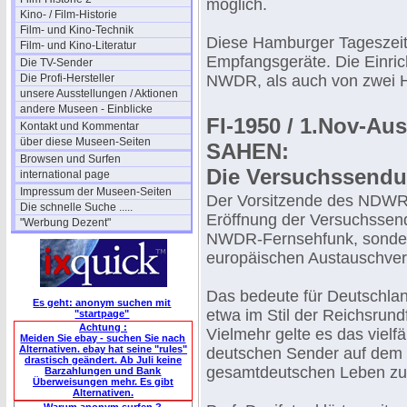
möglich.
Kino- / Film-Historie
Film- und Kino-Technik
Diese Hamburger Tageszeit
Film- und Kino-Literatur
Empfangsgeräte. Die Einri
Die TV-Sender
Die Profi-Hersteller
NWDR, als auch von zwei H
unsere Ausstellungen / Aktionen
andere Museen - Einblicke
FI-1950 / 1.Nov-A
Kontakt und Kommentar
über diese Museen-Seiten
SAHEN:
Browsen und Surfen
Die Versuchssend
international page
Impressum der Museen-Seiten
Der Vorsitzende des NDWR-V
Die schnelle Suche .....
Eröffnung der Versuchssend
"Werbung Dezent"
NWDR-Fernsehfunk, sondern
europäischen Austauschve
Das bedeute für Deutschland
Es geht: anonym suchen mit
etwa im Stil der Reichsrund
"startpage"
Achtung :
Vielmehr gelte es das vielfä
Meiden Sie ebay - suchen Sie nach
Alternativen. ebay hat seine "rules"
deutschen Sender auf dem
drastisch geändert. Ab Juli keine
gesamtdeutschen Leben zu
Barzahlungen und Bank
Überweisungen mehr. Es gibt
Alternativen.