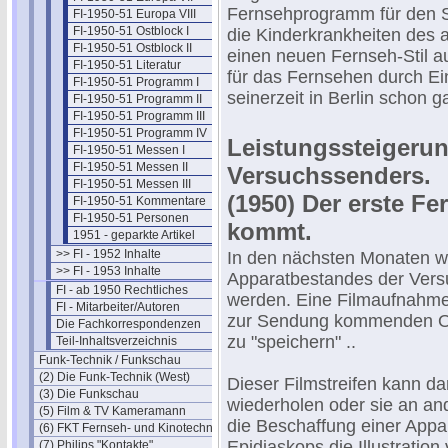
Fernsehprogramm für den 
FI-1950-51 Europa VIII
FI-1950-51 Ostblock I
die Kinderkrankheiten des
FI-1950-51 Ostblock II
einen neuen Fernseh-Stil a
FI-1950-51 Literatur
für das Fernsehen durch Ei
FI-1950-51 Programm I
seinerzeit in Berlin schon g
FI-1950-51 Programm II
FI-1950-51 Programm III
FI-1950-51 Programm IV
Leistungssteigeru
FI-1950-51 Messen I
FI-1950-51 Messen II
Versuchssenders.
FI-1950-51 Messen III
(1950) Der erste 
FI-1950-51 Kommentare
FI-1950-51 Personen
kommt.
1951 - geparkte Artikel
>> FI - 1952 Inhalte
In den nächsten Monaten wi
>> FI - 1953 Inhalte
Apparatbestandes der Ve
FI - ab 1950 Rechtliches
werden. Eine Filmaufnahmeap
FI - Mitarbeiter/Autoren
zur Sendung kommenden Ori
Die Fachkorrespondenzen
zu "speichern" ..
Teil-Inhaltsverzeichnis
Funk-Technik / Funkschau
(2) Die Funk-Technik (West)
Dieser Filmstreifen kann d
(3) Die Funkschau
wiederholen oder sie an an
(5) Film & TV Kameramann
die Beschaffung einer Appar
(6) FKT Fernseh- und Kinotechnik
Epidiaskops die Illustration
(7) Philips "Kontakte"