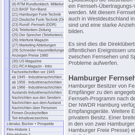
(9) RTM Rundfunktech. Mitteilungen
ein Fernseh-Übertragungs-
(12) BASF Ton+Band
werden. Mit diesem Fernse
(21) Hamburger Funk-Technik
auch in Westdeutschland in
(22) Deutsche Funk-Technik (Ost)
sind und eine starke Anzieh
(23) Rundf.-Fernseh (DDR)
(24) Telefunken-Zeitung
bilden.
(25) Der Sprecher (Telefunken)
(26) Interfunk Magazin
Es sind dies die Direktübe
(27) Marketing Abteilungen
öffentlichen Ereignissen un
(29) Schneider-Hausmitteilungen
Anzeigen Preise 1980
zwischen Fernsehen und Spo
(30) US Magazine
Probleme aufwerfen.
(31) RCA Magazin - Intro
Fachzeitschriften vor 1945
Hamburger Fernseh
ab 1945 - Industrienachrichten
ab 1956 - Industrienachrichten
Hamburger Besitzer von Fer
ab 1966 - Industrienachrichten
Empfänger zu den angegebe
Auslands-Industrienachrichten
Nachrichten aus den Sendern
Fernseh-Programm nach dem
Nachrichten aus dem Ausland
Der NWDR Hamburg verfügt 
Nachrichten über Personen
Empfangsgeräte. Weitere Em
Firmen-Druckschriften
privatem Besitz. Einer breit
Teil-Inhaltsverzeichnis
in den von zwei Hamburger
Literatur, Bücher + Prospekte
Hamburger Freie Presse) 
Film-Historie 1
Film-Historie 2