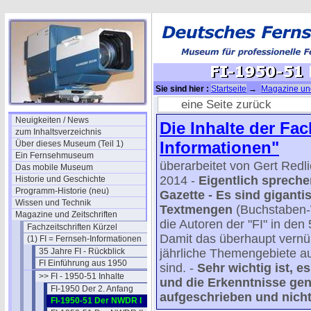
Sie sind hier :
Startseite
→
Magazine und
51 Inhalte
→ FI-1950-51 Der NWDR I
eine Seite zurück
Neuigkeiten / News
Die Inhalte der Fa
zum Inhaltsverzeichnis
Informationen"
Über dieses Museum (Teil 1)
Ein Fernsehmuseum
überarbeitet von Gert Redl
Das mobile Museum
2014 -
Eigentlich spreche
Historie und Geschichte
Programm-Historie (neu)
Gazette - Es sind giganti
Wissen und Technik
Textmengen
(Buchstaben-
Magazine und Zeitschriften
die Autoren der "FI" in d
Fachzeitschriften Kürzel
Damit das überhaupt vernünf
(1) FI = Fernseh-Informationen
35 Jahre FI - Rückblick
jährliche Themengebiete auf
FI Einführung aus 1950
sind. -
Sehr wichtig ist, e
>> FI - 1950-51 Inhalte
und die Erkenntnisse ge
FI-1950 Der 2. Anfang
aufgeschrieben und nicht 
FI-1950-51 Der NWDR I