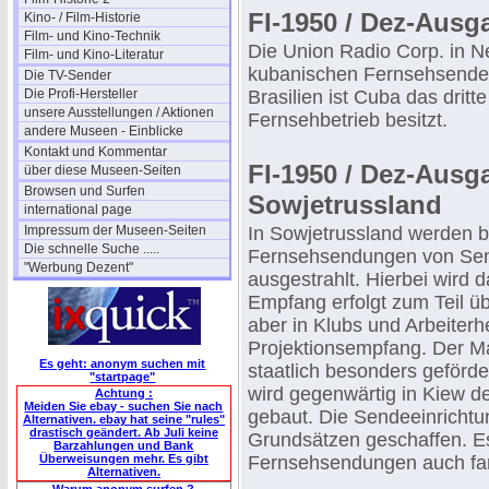
FI-1950 / Dez-Aus
Kino- / Film-Historie
Film- und Kino-Technik
Die Union Radio Corp. in N
Film- und Kino-Literatur
kubanischen Fernsehsende
Die TV-Sender
Die Profi-Hersteller
Brasilien ist Cuba das drit
unsere Ausstellungen / Aktionen
Fernsehbetrieb besitzt.
andere Museen - Einblicke
Kontakt und Kommentar
FI-1950 / Dez-Aus
über diese Museen-Seiten
Browsen und Surfen
Sowjetrussland
international page
Impressum der Museen-Seiten
In Sowjetrussland werden be
Die schnelle Suche .....
Fernsehsendungen von Sen
"Werbung Dezent"
ausgestrahlt. Hierbei wird 
Empfang erfolgt zum Teil ü
aber in Klubs und Arbeite
Projektionsempfang. Der M
Es geht: anonym suchen mit
staatlich besonders geförd
"startpage"
wird gegenwärtig in Kiew d
Achtung :
Meiden Sie ebay - suchen Sie nach
gebaut. Die Sendeeinricht
Alternativen. ebay hat seine "rules"
drastisch geändert. Ab Juli keine
Grundsätzen geschaffen. Es
Barzahlungen und Bank
Überweisungen mehr. Es gibt
Fernsehsendungen auch far
Alternativen.