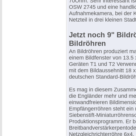
70Ohm. Sehr interessant i
OSW 2745 und eine handlich
Aufnahmekamera, bei der Ka
Netzteil in drei kleinen Sta
Jetzt noch 9" Bildr
Bildröhren
An Bildröhren produziert ma
einem Bildfenster von 13.5 
Geräten T1 und T2 Verwend
mit dem Bildaussehnitt 18 x
deutschen Standard-Bildrö
Es mag in diesem Zusammen
die Engländer mehr und mehr
einwandfreieren Bildimens
Empfängerröhren steht ein 
Siebenstift-Miniaturröhren
Produktionsprogramm. Er be
Breitbandverstärkerpentod
Netzgleichrichterröhre 6x4.