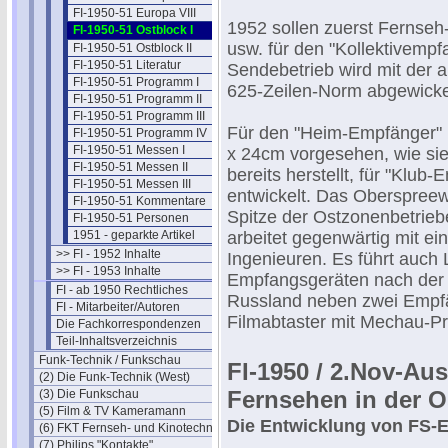
FI-1950-51 Europa VIII
1952 sollen zuerst Fernseh
FI-1950-51 Ostblock I
usw. für den "Kollektivempf
FI-1950-51 Ostblock II
FI-1950-51 Literatur
Sendebetrieb wird mit der 
FI-1950-51 Programm I
625-Zeilen-Norm abgewicke
FI-1950-51 Programm II
FI-1950-51 Programm III
Für den "Heim-Empfänger" i
FI-1950-51 Programm IV
FI-1950-51 Messen I
x 24cm vorgesehen, wie si
FI-1950-51 Messen II
bereits herstellt, für "Klu
FI-1950-51 Messen III
entwickelt. Das Oberspreew
FI-1950-51 Kommentare
Spitze der Ostzonenbetrieb
FI-1950-51 Personen
1951 - geparkte Artikel
arbeitet gegenwärtig mit e
>> FI - 1952 Inhalte
Ingenieuren. Es führt auch
>> FI - 1953 Inhalte
Empfangsgeräten nach der 
FI - ab 1950 Rechtliches
Russland neben zwei Empfä
FI - Mitarbeiter/Autoren
Filmabtaster mit Mechau-Pr
Die Fachkorrespondenzen
Teil-Inhaltsverzeichnis
Funk-Technik / Funkschau
FI-1950 / 2.Nov-Au
(2) Die Funk-Technik (West)
Fernsehen in der 
(3) Die Funkschau
(5) Film & TV Kameramann
Die Entwicklung von FS-
(6) FKT Fernseh- und Kinotechnik
(7) Philips "Kontakte"