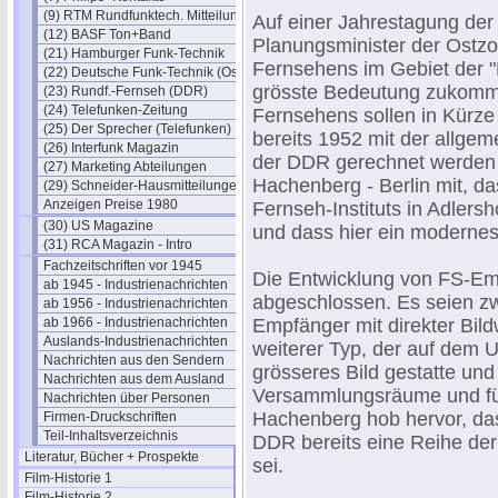
(9) RTM Rundfunktech. Mitteilungen
Auf einer Jahrestagung der E
(12) BASF Ton+Band
Planungsminister der Ostzo
(21) Hamburger Funk-Technik
Fernsehens im Gebiet der 
(22) Deutsche Funk-Technik (Ost)
grösste Bedeutung zukomme.
(23) Rundf.-Fernseh (DDR)
(24) Telefunken-Zeitung
Fernsehens sollen in Kürz
(25) Der Sprecher (Telefunken)
bereits 1952 mit der allge
(26) Interfunk Magazin
der DDR gerechnet werden k
(27) Marketing Abteilungen
Hachenberg - Berlin mit, da
(29) Schneider-Hausmitteilungen
Anzeigen Preise 1980
Fernseh-Instituts in Adlers
(30) US Magazine
und dass hier ein moderne
(31) RCA Magazin - Intro
Fachzeitschriften vor 1945
Die Entwicklung von FS-Emp
ab 1945 - Industrienachrichten
abgeschlossen. Es seien zw
ab 1956 - Industrienachrichten
ab 1966 - Industrienachrichten
Empfänger mit direkter Bil
Auslands-Industrienachrichten
weiterer Typ, der auf dem 
Nachrichten aus den Sendern
grösseres Bild gestatte und 
Nachrichten aus dem Ausland
Versammlungsräume und fü
Nachrichten über Personen
Hachenberg hob hervor, das
Firmen-Druckschriften
Teil-Inhaltsverzeichnis
DDR bereits eine Reihe der
Literatur, Bücher + Prospekte
sei.
Film-Historie 1
Film-Historie 2