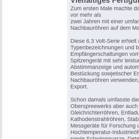
Vielfältiges Ferti
Zum ersten Male machte da
vor mehr als
zwei Jahren mit einer umfa
Nachbauröhren auf dem Mar
Diese 6.3 Volt-Serie erhiel
Typenbezeichnungen und bot
Empfängerschaltungen vom 
Spitzengerät mit sehr leist
Abstimmanzeige und automa
Bestückung sowjetischer Em
Nachbauröhren verwenden,
Export.
Schon damals umfasste da
Oberspreewerks aber auch 
Gleichrichterröhren, Entla
Kathodenstrahlröhren, Stab
Messgeräte für Forschung u
Hochtemperatur-Industrieö
sowie Schwingquarze, Dete