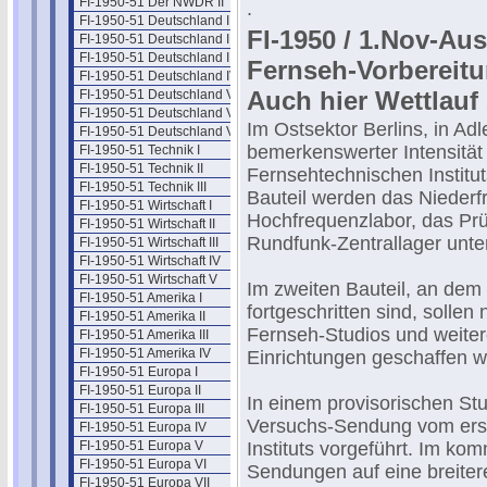
FI-1950-51 Der NWDR II
.
FI-1950-51 Deutschland I
FI-1950 / 1.Nov-Au
FI-1950-51 Deutschland II
FI-1950-51 Deutschland III
Fernseh-Vorbereitu
FI-1950-51 Deutschland IV
Auch hier Wettlauf
FI-1950-51 Deutschland V
FI-1950-51 Deutschland VI
Im Ostsektor Berlins, in Adl
FI-1950-51 Deutschland VII
bemerkenswerter Intensitä
FI-1950-51 Technik I
FI-1950-51 Technik II
Fernsehtechnischen Instituts
FI-1950-51 Technik III
Bauteil werden das Niederf
FI-1950-51 Wirtschaft I
Hochfrequenzlabor, das Prü
FI-1950-51 Wirtschaft II
Rundfunk-Zentrallager unte
FI-1950-51 Wirtschaft III
FI-1950-51 Wirtschaft IV
FI-1950-51 Wirtschaft V
Im zweiten Bauteil, an dem 
FI-1950-51 Amerika I
fortgeschritten sind, sollen
FI-1950-51 Amerika II
Fernseh-Studios und weiter
FI-1950-51 Amerika III
FI-1950-51 Amerika IV
Einrichtungen geschaffen w
FI-1950-51 Europa I
FI-1950-51 Europa II
In einem provisorischen Stu
FI-1950-51 Europa III
Versuchs-Sendung vom erst
FI-1950-51 Europa IV
FI-1950-51 Europa V
Instituts vorgeführt. Im k
FI-1950-51 Europa VI
Sendungen auf eine breitere
FI-1950-51 Europa VII