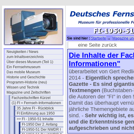
Sie sind hier :
Startseite
→
Magazine und
51 Inhalte
→ FI-1950-51 Ostblock I
eine Seite zurück
Neuigkeiten / News
Die Inhalte der Fa
zum Inhaltsverzeichnis
Informationen"
Über dieses Museum (Teil 1)
Ein Fernsehmuseum
überarbeitet von Gert Redl
Das mobile Museum
2014 -
Eigentlich spreche
Historie und Geschichte
Programm-Historie (neu)
Gazette - Es sind giganti
Wissen und Technik
Textmengen
(Buchstaben-
Magazine und Zeitschriften
die Autoren der "FI" in d
Fachzeitschriften Kürzel
Damit das überhaupt vernünf
(1) FI = Fernseh-Informationen
35 Jahre FI - Rückblick
jährliche Themengebiete auf
FI Einführung aus 1950
sind. -
Sehr wichtig ist, e
>> FI - 1950-51 Inhalte
und die Erkenntnisse ge
FI-1950 Der 2. Anfang
aufgeschrieben und nicht 
FI-1950-51 Der NWDR I