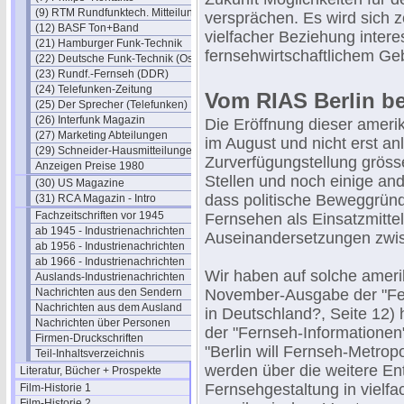
(9) RTM Rundfunktech. Mitteilungen
versprächen. Es wird sich z
(12) BASF Ton+Band
vielfacher Beziehung inter
(21) Hamburger Funk-Technik
fernsehwirtschaftlichem Gebi
(22) Deutsche Funk-Technik (Ost)
(23) Rundf.-Fernseh (DDR)
(24) Telefunken-Zeitung
Vom RIAS Berlin be
(25) Der Sprecher (Telefunken)
(26) Interfunk Magazin
Die Eröffnung dieser ameri
(27) Marketing Abteilungen
im August und nicht erst anl
(29) Schneider-Hausmitteilungen
Zurverfügungstellung grösser
Anzeigen Preise 1980
Stellen und noch einige an
(30) US Magazine
dass politische Beweggrün
(31) RCA Magazin - Intro
Fachzeitschriften vor 1945
Fernsehen als Einsatzmitte
ab 1945 - Industrienachrichten
Auseinandersetzungen zwis
ab 1956 - Industrienachrichten
ab 1966 - Industrienachrichten
Wir haben auf solche amerik
Auslands-Industrienachrichten
Nachrichten aus den Sendern
November-Ausgabe der "Fer
Nachrichten aus dem Ausland
in Deutschland?, Seite 12)
Nachrichten über Personen
der "Fernseh-Informationen" 
Firmen-Druckschriften
"Berlin will Fernseh-Metro
Teil-Inhaltsverzeichnis
werden über die weitere En
Literatur, Bücher + Prospekte
Fernsehgestaltung in vielfa
Film-Historie 1
Film-Historie 2