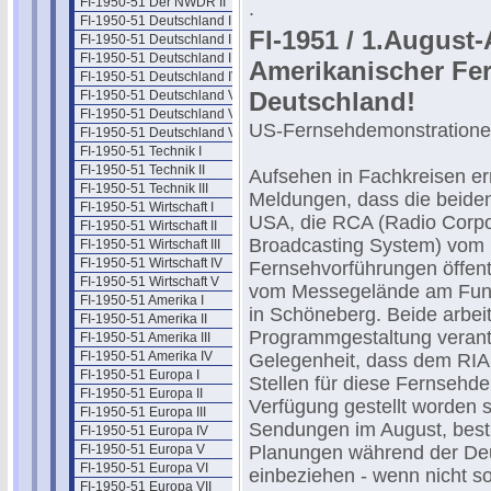
FI-1950-51 Der NWDR II
.
FI-1950-51 Deutschland I
FI-1951 / 1.Augus
FI-1950-51 Deutschland II
FI-1950-51 Deutschland III
Amerikanischer Fe
FI-1950-51 Deutschland IV
Deutschland!
FI-1950-51 Deutschland V
FI-1950-51 Deutschland VI
US-Fernsehdemonstrationen
FI-1950-51 Deutschland VII
FI-1950-51 Technik I
FI-1950-51 Technik II
Aufsehen in Fachkreisen er
FI-1950-51 Technik III
Meldungen, dass die beide
FI-1950-51 Wirtschaft I
USA, die RCA (Radio Corpo
FI-1950-51 Wirtschaft II
Broadcasting System) vom 1
FI-1950-51 Wirtschaft III
FI-1950-51 Wirtschaft IV
Fernsehvorführungen öffent
FI-1950-51 Wirtschaft V
vom Messegelände am Funkt
FI-1950-51 Amerika I
in Schöneberg. Beide arbei
FI-1950-51 Amerika II
Programmgestaltung verantw
FI-1950-51 Amerika III
FI-1950-51 Amerika IV
Gelegenheit, dass dem RIA
FI-1950-51 Europa I
Stellen für diese Fernsehd
FI-1950-51 Europa II
Verfügung gestellt worden si
FI-1950-51 Europa III
Sendungen im August, besti
FI-1950-51 Europa IV
FI-1950-51 Europa V
Planungen während der Deu
FI-1950-51 Europa VI
einbeziehen - wenn nicht s
FI-1950-51 Europa VII