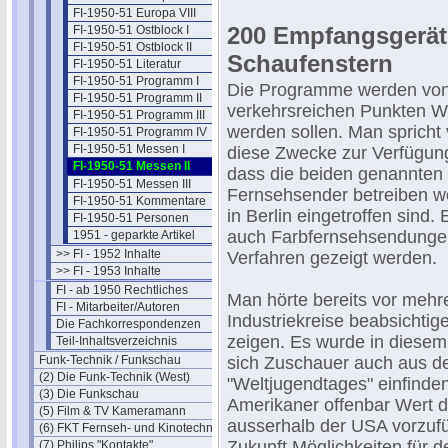
FI-1950-51 Europa VIII
200 Empfangsgeräte
FI-1950-51 Ostblock I
FI-1950-51 Ostblock II
Schaufenstern
FI-1950-51 Literatur
FI-1950-51 Programm I
Die Programme werden von
FI-1950-51 Programm II
verkehrsreichen Punkten We
FI-1950-51 Programm III
werden sollen. Man spricht
FI-1950-51 Programm IV
FI-1950-51 Messen I
diese Zwecke zur Verfügung 
FI-1950-51 Messen II
dass die beiden genannten 
FI-1950-51 Messen III
Fernsehsender betreiben we
FI-1950-51 Kommentare
in Berlin eingetroffen sin
FI-1950-51 Personen
auch Farbfernsehsendungen
1951 - geparkte Artikel
>> FI - 1952 Inhalte
Verfahren gezeigt werden.
>> FI - 1953 Inhalte
FI - ab 1950 Rechtliches
Man hörte bereits vor meh
FI - Mitarbeiter/Autoren
Industriekreise beabsichtig
Die Fachkorrespondenzen
zeigen. Es wurde in diese
Teil-Inhaltsverzeichnis
Funk-Technik / Funkschau
sich Zuschauer auch aus d
(2) Die Funk-Technik (West)
"Weltjugendtages" einfinden
(3) Die Funkschau
Amerikaner offenbar Wert d
(5) Film & TV Kameramann
ausserhalb der USA vorzufüh
(6) FKT Fernseh- und Kinotechnik
Zukunft Möglichkeiten für 
(7) Philips "Kontakte"