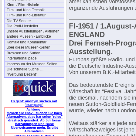
amerikanischen Vorstosses 
Kino- / Film-Historie
ergänzende Ausführungen un
Film- und Kino-Technik
Film- und Kino-Literatur
Die TV-Sender
FI-1951 / 1.Augus
Die Profi-Hersteller
unsere Ausstellungen / Aktionen
ENGLAND
andere Museen - Einblicke
Drei Fernseh-Progr
Kontakt und Kommentar
über diese Museen-Seiten
Ausstellung.
Browsen und Surfen
international page
Europas größte Radio- und
Impressum der Museen-Seiten
die Deutsche Industrie-Auss
Die schnelle Suche .....
Von unserem B.K.-Mitarbeit
"Werbung Dezent"
Das bedeutendste Ereignis 
Wirtschaft im "Festival-Jahr
die diesmal, nachdem sie i
Es geht: anonym suchen mit
neuen Sutton-Goldfield-Fe
"startpage"
Achtung :
wurde, wieder nach London
Meiden Sie ebay - suchen Sie nach
Alternativen. ebay hat seine "rules"
drastisch geändert. Ab Juli keine
Weitaus stärker als jede a
Barzahlungen und Bank
Überweisungen mehr. Es gibt
Wirtschaftszweiges ist jene
Alternativen.