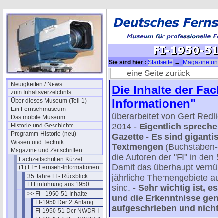
Sie sind hier :
Startseite
→
Magazine und
51 Inhalte
→ FI-1950-51 Messen II
eine Seite zurück
Neuigkeiten / News
Die Inhalte der Fa
zum Inhaltsverzeichnis
Informationen"
Über dieses Museum (Teil 1)
Ein Fernsehmuseum
überarbeitet von Gert Redl
Das mobile Museum
2014 -
Eigentlich spreche
Historie und Geschichte
Programm-Historie (neu)
Gazette - Es sind giganti
Wissen und Technik
Textmengen
(Buchstaben-
Magazine und Zeitschriften
die Autoren der "FI" in d
Fachzeitschriften Kürzel
Damit das überhaupt vernünf
(1) FI = Fernseh-Informationen
35 Jahre FI - Rückblick
jährliche Themengebiete auf
FI Einführung aus 1950
sind. -
Sehr wichtig ist, e
>> FI - 1950-51 Inhalte
und die Erkenntnisse ge
FI-1950 Der 2. Anfang
aufgeschrieben und nicht 
FI-1950-51 Der NWDR I