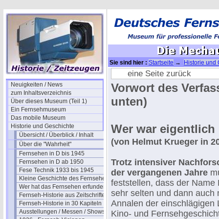
Sie sind hier :
Startseite
→
Historie und
Mechau Story (1)
eine Seite zurück
Neuigkeiten / News
Vorwort des Verfas
zum Inhaltsverzeichnis
unten)
Über dieses Museum (Teil 1)
Ein Fernsehmuseum
Das mobile Museum
Wer war eigentlich
Historie und Geschichte
Übersicht / Überblick / Inhalt
(von Helmut Krueger in 2
Über die "Wahrheit"
Fernsehen in D bis 1945
Trotz intensiver Nachfo
Fernsehen in D ab 1950
Fese Technik 1933 bis 1945
der vergangenen Jahre
mu
Kleine Geschichte des Fernsehens
feststellen, dass der Name
Wer hat das Fernsehen erfunden?
sehr selten und dann auch n
Fernseh-Historie aus Zeitschriften
Annalen der einschlägigen L
Fernseh-Historie in 30 Kapiteln
Ausstellungen / Messen / Shows
Kino- und Fernsehgeschicht