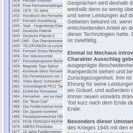
1926 - Fernseh-Visionen
Gesprächen wird deshalb di
1929 - Fese-Fernsehempfänger
weshalb denn so wenig über
1929 - 1979 - 50 Jahre
und seine Leistungen auf d
1932 - Handbuch des Fernsehens
1937 - Fernseh-Ausstellung
Gebieten bekannt ist, wenn
1945 - Sept. - Hugenbergs Erbe
entscheidenden Anteil an d
1945 - Deutsche Patente
dieser Technologien hatte. 
1945 - Deutsche Patente II
ist zwiefältig.
1945-1960 - Das Oberspreewerk
1950 - TELEFUNKEN ist zurück
1954 - Fernseh-Schau München
Einmal ist Mechaus introv
1956 - Der Videorecorder
Charakter Ausschlag ge
1957 - Fernsehprogramm Berlin
ausgeprägte Bescheidenheit;
1958 - Magnetic Tape Splicer
Rampenlicht stehen und be
1961 - Kinoleute übers Fernsehen
1961 - Die Fernehkanone von 1936
Zurückgezogenheit. Ihm ist 
1962 - Video-Band "schneiden"
Ehrung für seine Leistungen 
1962 - Schneidegerät FR12 "Senior"
ein Gräuel, und außerdem ist
1963 - Eintritt frei Fernsehen
immer neuen vorwärts dräng
1964 - Fernsehen - wer es macht
1965 - Der "Beat-Club"
Tod kurz nach dem Ende des
1966 - Das Ferbfernsehen kommt
Ende.
1968 - Die Japaner kommen
1968 - Paradigmenwechsel VIDEO
Besonders dieser Umstand
1970 - FESE FERNSEH REPORT
1975 - AMPEX Preislistee
des Krieges 1945 mit den e
1977 - 10 Jahre Farbfernsehen