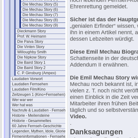
noch lebenden Fernseh-Kol
Die Mechau Story (5)
Ehrenrettung gemeldet.
Die Mechau Story (6)
Die Mechau Story (7)
Sicher ist das der Hauptg
Die Mechau Story (8)
„genialen Erfinder“ wissen,
Die Mechau Story (9)
Dieckmann Story
ihn in einem Artikel nennt,
Prof. W. Heimann
dessen Lebzeiten würdigt.
Die Paiva Story
Die Vinten Story
Diese Emil Mechau Biogra
Willoughby Smith
Die Nipkow Story
Schattenseite in der deuts
Die Baird Story 1
Addendum II erwähnen.
Die Baird Story 2
C. P. Ginsburg (Ampex)
Die Emil Mechau Story wir
Laudatien Vorwort
Mechau noch bekannt ist, in
Laudatien Fernsehen
Laudatien Film/Kino
vielen z. T. noch nicht veröff
Zeitzeugen 1 (Kino+Fernsehen)
einen Einblick in die Zeit v
Wer war wer
Mitarbeiter ihren frühen Be
Wer hat was
täglich und so selbstverstä
Nachrufe & Laudatien - Fernsehen
Historie - Meilensteine
Video.
Historie - Gesammeltes
.
60 Jahre Fernseh-Geschichte
Danksagungen
Legenden, Mythen, Idole, Glorie
Firmeninformationen - Fernsehen