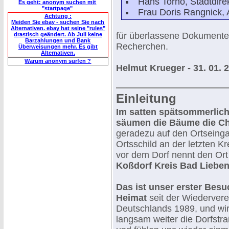
Hans Torno, Stadtdire
Es geht: anonym suchen mit
"startpage"
Frau Doris Rangnick,
Achtung :
Meiden Sie ebay - suchen Sie nach
Alternativen. ebay hat seine "rules"
für überlassene Dokumente
drastisch geändert. Ab Juli keine
Barzahlungen und Bank
Recherchen.
Überweisungen mehr. Es gibt
Alternativen.
Warum anonym surfen ?
Helmut Krueger - 31. 01. 20
Einleitung
Im satten spätsommerlic
säumen die Bäume die C
geradezu auf den Ortseinga
Ortsschild an der letzten K
vor dem Dorf nennt den Or
Koßdorf Kreis Bad Liebe
Das ist unser erster Besu
Heimat
seit der Wiederver
Deutschlands 1989, und wir
langsam weiter die Dorfstr