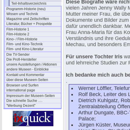
Diese Biografie wäre ni
Teil-Inhaltsverzeichnis
vielen Jahren Jenny Wally 
Programm-Historie (neu)
Mutter meiner Frau, die üb
Wissen und Technik
Magazine und Zeitschriften
Dokumente und Bilder zum V
Literatur, Bücher + Prospekte
dafür unendlich dankbar. 
Film-Historie 1
Frau Anna-Maria für das Kor
Film-Historie 2
Verständnis und ihre Geduld
Kino- / Film-Historie
Mechau, und besonders Em
Film- und Kino-Technik
Film- und Kino-Literatur
Die TV-Sender
Für unsere Tochter Iris
wa
Die Profi-Hersteller
und lehrreiche Studien zur 
unsere Ausstellungen / Aktionen
andere Museen - Einblicke
Ich bedanke mich auch be
Kontakt und Kommentar
über diese Museen-Seiten
.
Browsen und Surfen
Werner Löffler, Telefu
international page
Rolf Beck, Leiter des L
Impressum der Museen-Seiten
Dietrich Kuhlgatz, R
Die schnelle Suche .....
"Werbung Dezent"
Zentralabteilung Öffen
Arthur Dungate, BBC-T
Palace;
Jürgen Küster, Museum