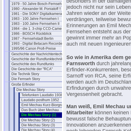
besonders in der damalige
1979 - 50 Jahre Bosch-Fernseh
jedoch nicht nur sein Lebe
1980 - Alexander M. Poniatoff †
Jahren wieder an der Weite
1981 - Die SONY Digitalkamera
verdrängen, teilweise bewus
1983 - 100 Jahre Fernsehen I
1983 - 100 Jahre Fernsehen II
Erinnerungen an Emil Mech
1984 - die 1. 3-chip CCD-Camera
Fernsehen entsteht aus der
1986 - BOSCH Rückblick
gewinnt immer mehr an Popu
1987 - Fernsehstadt Berlin
auch mit neuen Ingenieuren
1993 - Digital Betacam Recorder
1995/96 Canon Profi-Preise
Geschichte der Nachrichtentechnik
So wie in Amerika dem gen
Geschichte der Rundfunktechnik
Farnsworth
durch jahrelan
Geschichte des Rundfunks
Erfinder-Konkurrenten, bes
Die Geschichte der "RCA"
Die Technik Story
Sarnoff von RCA, seine Erfi
Die Fernseh Story
werden auch im Deutschla
Große Erfinder
Erfindungen durch unwahre
Die Mechau Story
Vergessenheit gebracht.
Telefunken Laudatio 1938
Laudatio posthum 1952
Emil Mechau Kurz-Biorgrafie
Man weiß, Emil Mechau un
Das Buch über Mechau
Mitarbeiter
können keinen 
Die Mechau Story (1)
bewusst falsche Behauptunge
Die Mechau Story (2)
Innovationen anzuerkennen.
Die Mechau Story (3)
Die Mechau Story (4)