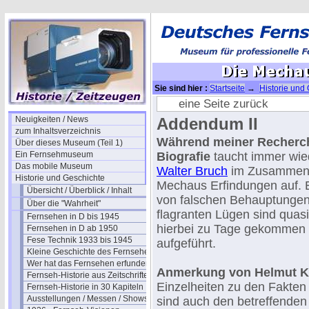
Sie sind hier :
Startseite
→
Historie und
Mechau Story (9)
eine Seite zurück
Neuigkeiten / News
Addendum II
zum Inhaltsverzeichnis
Während meiner Recherch
Über dieses Museum (Teil 1)
Ein Fernsehmuseum
Biografie
taucht immer wi
Das mobile Museum
Walter Bruch
im Zusammenh
Historie und Geschichte
Mechaus Erfindungen auf. E
Übersicht / Überblick / Inhalt
von falschen Behauptungen 
Über die "Wahrheit"
flagranten Lügen sind quasi
Fernsehen in D bis 1945
hierbei zu Tage gekommen
Fernsehen in D ab 1950
Fese Technik 1933 bis 1945
aufgeführt.
Kleine Geschichte des Fernsehens
Wer hat das Fernsehen erfunden?
Anmerkung von Helmut Kr
Fernseh-Historie aus Zeitschriften
Einzelheiten zu den Fakte
Fernseh-Historie in 30 Kapiteln
Ausstellungen / Messen / Shows
sind auch den betreffenden