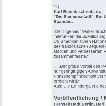
.
*4)
Karl Bienek schreibt in:
"Die Siemensstadt", Ein L
Spandau.
"Der Ingenieur Walter Bruc
Telefunken die „Ideallösun
US-amerikanischen Nationa
des französischen sequent
stabilen und verbesserten 
zusammenfasste."
"....Der große Vorteil des P
nur geringfügigen Abwandl
Phasenempfindlichkeit verm
erreicht wird."
Aus: Die Erfindergalerie d
.
Veröffentlichung / 
Fernsehstadt Berlin, Berl