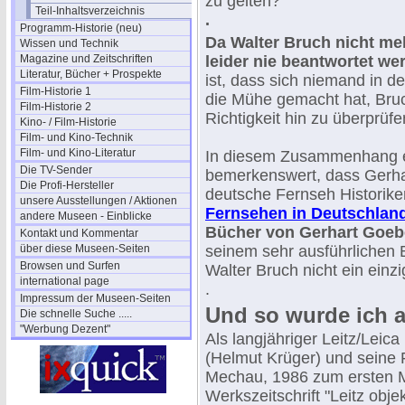
zu gelten?
Teil-Inhaltsverzeichnis
.
Programm-Historie (neu)
Da Walter Bruch nicht meh
Wissen und Technik
Magazine und Zeitschriften
leider nie beantwortet w
Literatur, Bücher + Prospekte
ist, dass sich niemand in 
Film-Historie 1
die Mühe gemacht hat, Bru
Film-Historie 2
Richtigkeit hin zu überprüfe
Kino- / Film-Historie
Film- und Kino-Technik
Film- und Kino-Literatur
In diesem Zusammenhang e
Die TV-Sender
bemerkenswert, dass Gerha
Die Profi-Hersteller
deutsche Fernseh Historike
unsere Ausstellungen / Aktionen
Fernsehen in Deutschland
andere Museen - Einblicke
Bücher von Gerhart Goebel
Kontakt und Kommentar
über diese Museen-Seiten
seinem sehr ausführlichen 
Browsen und Surfen
Walter Bruch nicht ein einz
international page
.
Impressum der Museen-Seiten
Und so wurde ich 
Die schnelle Suche .....
"Werbung Dezent"
Als langjähriger Leitz/Leica
(Helmut Krüger) und seine 
Mechau, 1986 zum ersten Ma
Werkszeitschrift "Leitz obj