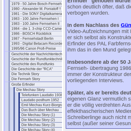
Erfinder" gehoben wurde
1979 - 50 Jahre Bosch-Fernseh
schon deutlich öfter, daß 
1980 - Alexander M. Poniatoff †
verbogen wurden.
1981 - Die SONY Digitalkamera
1983 - 100 Jahre Fernsehen I
1983 - 100 Jahre Fernsehen II
In dem Nachlass des
Gün
1984 - die 1. 3-chip CCD-Camera
Video-Aufzeichnungen mit 
1986 - BOSCH Rückblick
er sich selbst als Konstruk
1987 - Fernsehstadt Berlin
Erfinder des PAL Farbfern
1993 - Digital Betacam Recorder
1995/96 Canon Profi-Preise
ihm das in den Mund gelegt
Geschichte der Nachrichtentechnik
Geschichte der Rundfunktechnik
Insbesondere ab der 50 J
Geschichte des Rundfunks
Fernseh- übertragung 1986
Die Geschichte der "RCA"
immer der Konstrukteur der
Die Technik Story
Die Fernseh Story
vorliegenden Interviews.
Große Erfinder
Die Mechau Story
Später, als er bereits deu
Telefunken Laudatio 1938
eigenen Glanz vermutlich st
Laudatio posthum 1952
er die völlig verdrehten A
Emil Mechau Kurz-Biorgrafie
Das Buch über Mechau
effekthascherischen Medien
Die Mechau Story (1)
Schreiberlinge auch nicht m
Die Mechau Story (2)
selbst (außer seiner Gesund
Die Mechau Story (3)
Die Mechau Story (4)