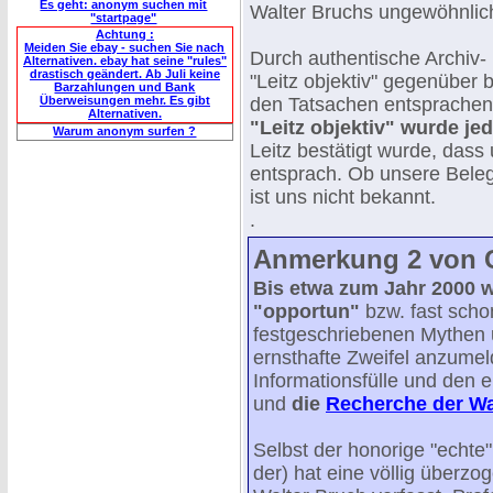
Es geht: anonym suchen mit
Walter Bruchs ungewöhnli
"startpage"
Achtung :
Meiden Sie ebay - suchen Sie nach
Durch authentische Archiv-
Alternativen. ebay hat seine "rules"
drastisch geändert. Ab Juli keine
"Leitz objektiv" gegenüber
Barzahlungen und Bank
Überweisungen mehr. Es gibt
den Tatsachen entsprache
Alternativen.
"Leitz objektiv" wurde jed
Warum anonym surfen ?
Leitz bestätigt wurde, das
entsprach. Ob unsere Beleg
ist uns nicht bekannt.
.
Anmerkung 2 von G
Bis etwa zum Jahr 2000 w
"opportun"
bzw. fast scho
festgeschriebenen Mythen 
ernsthafte Zweifel anzumel
Informationsfülle und den
und
die
Recherche der Wa
Selbst der honorige "echte"
der) hat eine völlig überz