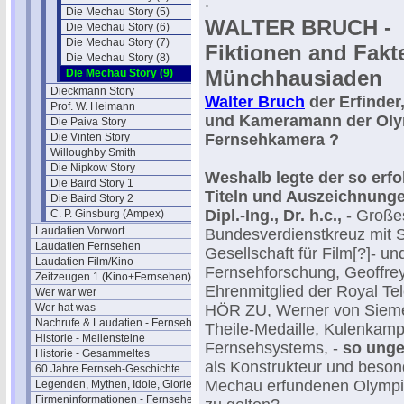
.
Die Mechau Story (5)
WALTER BRUCH -
Die Mechau Story (6)
Die Mechau Story (7)
Fiktionen and Fakt
Die Mechau Story (8)
Münchhausiaden
Die Mechau Story (9)
Dieckmann Story
Walter Bruch
der Erfinder
Prof. W. Heimann
und Kameramann der Oly
Die Paiva Story
Die Vinten Story
Fernsehkamera ?
Willoughby Smith
Die Nipkow Story
Weshalb legte der so erfo
Die Baird Story 1
Titeln und Auszeichnunge
Die Baird Story 2
Dipl.-Ing., Dr. h.c.,
- Große
C. P. Ginsburg (Ampex)
Laudatien Vorwort
Bundesverdienstkreuz mit S
Laudatien Fernsehen
Gesellschaft für Film[?]- un
Laudatien Film/Kino
Fernsehforschung, Geoffrey
Zeitzeugen 1 (Kino+Fernsehen)
Ehrenmitglied der Royal Te
Wer war wer
Wer hat was
HÖR ZU, Werner von Siemen
Nachrufe & Laudatien - Fernsehen
Theile-Medaille, Kulenkamp
Historie - Meilensteine
Fernsehsystems, -
so unge
Historie - Gesammeltes
als Konstrukteur und beso
60 Jahre Fernseh-Geschichte
Mechau erfundenen Olympi
Legenden, Mythen, Idole, Glorie
Firmeninformationen - Fernsehen