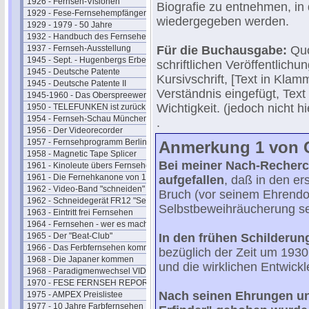
1926 - Fernseh-Visionen
Biografie zu entnehmen, in 
1929 - Fese-Fernsehempfänger
wiedergegeben werden.
1929 - 1979 - 50 Jahre
1932 - Handbuch des Fernsehens
1937 - Fernseh-Ausstellung
Für die Buchausgabe:
Quo
1945 - Sept. - Hugenbergs Erbe
schriftlichen Veröffentlich
1945 - Deutsche Patente
Kursivschrift, [Text in Kl
1945 - Deutsche Patente II
Verständnis eingefügt, Text
1945-1960 - Das Oberspreewerk
Wichtigkeit. (jedoch nicht hie
1950 - TELEFUNKEN ist zurück
1954 - Fernseh-Schau München
.
1956 - Der Videorecorder
1957 - Fernsehprogramm Berlin
Anmerkung 1 von G
1958 - Magnetic Tape Splicer
Bei meiner Nach-Recherch
1961 - Kinoleute übers Fernsehen
1961 - Die Fernehkanone von 1936
aufgefallen
, daß in den er
1962 - Video-Band "schneiden"
Bruch (vor seinem Ehrendo
1962 - Schneidegerät FR12 "Senior"
Selbstbeweihräucherung se
1963 - Eintritt frei Fernsehen
1964 - Fernsehen - wer es macht
1965 - Der "Beat-Club"
In den frühen Schilderung
1966 - Das Ferbfernsehen kommt
bezüglich der Zeit um 1930
1968 - Die Japaner kommen
und die wirklichen Entwick
1968 - Paradigmenwechsel VIDEO
1970 - FESE FERNSEH REPORT
Nach seinen Ehrungen un
1975 - AMPEX Preislistee
1977 - 10 Jahre Farbfernsehen