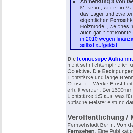
Anmerkung 3 von Ger
Museum, weder in Mai
das Lager und zweiten
eigentlichen Fernseh
Holzmodell, welches ni
auch gar nicht konnte
in 2010 wegen finanzi
selbst aufgelöst
.
.
Die
Iconocsope Aufnahm
nicht sehr lichtempfindlich 
Objektive. Die Bedingungen
Lichtstärke und lange Brenn
Optischen Werke Ernst Leitz
erfüllt werden. Bei 1600mm
Lichtstärke 1:5 aus, was fü
optische Meisterleistung dar
.
Veröffentlichung / 
Fernsehstadt Berlin,
Von d
Fernsehen
. Eine Publikat