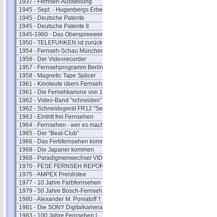
1937 - Fernseh-Ausstellung
1945 - Sept. - Hugenbergs Erbe
1945 - Deutsche Patente
1945 - Deutsche Patente II
1945-1960 - Das Oberspreewerk
1950 - TELEFUNKEN ist zurück
1954 - Fernseh-Schau München
1956 - Der Videorecorder
1957 - Fernsehprogramm Berlin
1958 - Magnetic Tape Splicer
1961 - Kinoleute übers Fernsehen
1961 - Die Fernehkanone von 1936
1962 - Video-Band "schneiden"
1962 - Schneidegerät FR12 "Senior"
1963 - Eintritt frei Fernsehen
1964 - Fernsehen - wer es macht
1965 - Der "Beat-Club"
1966 - Das Ferbfernsehen kommt
1968 - Die Japaner kommen
1968 - Paradigmenwechsel VIDEO
1970 - FESE FERNSEH REPORT
1975 - AMPEX Preislistee
1977 - 10 Jahre Farbfernsehen
1979 - 50 Jahre Bosch-Fernseh
1980 - Alexander M. Poniatoff †
1981 - Die SONY Digitalkamera
1983 - 100 Jahre Fernsehen I