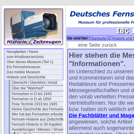
Sie sind hier :
Startseite
→
Historie und
Einleitung und Historie
→ IBC 1990
eine Seite zurück
Neuigkeiten / News
Hier stehen die Me
zum Inhaltsverzeichnis
"Informationen".
Über dieses Museum (Teil 1)
Ein Fernsehmuseum
Im Unterschied zu unseren 
Das mobile Museum
und Kommentaren sind das
Historie und Geschichte
Übersicht / Überblick / Inhalt
Redakteure und Pressemen
Über die "Wahrheit"
Messegesellschaften und der
Fernsehen in D bis 1945
den vorab verteilten Presse
Fernsehen in D ab 1950
Vertriebsfirmen. Nur die 
Fese Technik 1933 bis 1945
bzw. hatten sich wirklich erfü
Kleine Geschichte des Fernsehens
Wer hat das Fernsehen erfunden?
Die Fachblätter und Maga
Fernseh-Historie aus Zeitschriften
angewiesen, solche Artikel 
Fernseh-Historie in 30 Kapiteln
allermeist auch sogenannte
Ausstellungen / Messen / Shows