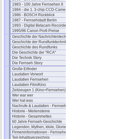
1983 - 100 Jahre Fernsehen II
1984 - die 1. 3-chip CCD-Camera
1986 - BOSCH Rückblick
1987 - Fernsehstadt Berlin
1993 - Digital Betacam Recorder
1995/96 Canon Profi-Preise
Geschichte der Nachrichtentechnik
Geschichte der Rundfunktechnik
Geschichte des Rundfunks
Die Geschichte der "RCA"
Die Technik Story
Die Fernseh Story
Große Erfinder
Laudatien Vorwort
Laudatien Fernsehen
Laudatien Film/Kino
Zeitzeugen 1 (Kino+Fernsehen)
Wer war wer
Wer hat was
Nachrufe & Laudatien - Fernsehen
Historie - Meilensteine
Historie - Gesammeltes
60 Jahre Fernseh-Geschichte
Legenden, Mythen, Idole, Glorie
Firmeninformationen - Fernsehen
Teil-Inhaltsverzeichnis