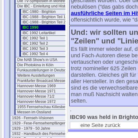
geschaltet wurden. Über di
Die TV-Symposien in Montreux
nebulösen ("das gabs doch
Die IBC - Einleitung und Historie
IBC-1980 - Brighton
ausführliche Seiten im H
IBC-1988 - Brighton Teil 1
offensichtlich wurde, wie "d
IBC-1988 - Brighton Teil 2+3
IBC 1990
Und: wir sollten u
IBC 1992 Leitartikel
IBC 1992 Teil 1
"Zeilen" und "Lini
IBC 1992 Teil 2
Es fällt immer wieder auf,
IBC 1992 Teil 3
IBC 1992 Teil 4
und Fach-Autoren diese bei
Die NAB Show's in USA
vertauschen oder ungeschi
Die Photokina in Köln
trotz nomineller 625 Zeile
Funkausstellungen in Deutschland
darstellen. Gleiches gilt f
Weitere Ausstellungen
aller Hersteller. In den ge
Frankfurter Broadcast Messen
Hannover-Messe 1969
sind es die verwechselbaren
Hannover-Messe 1971
man muß Nachsicht walten 
Hannover-Messe 71/2
selten.
Hannover-Messe 1972
1955 Fernsehschau Killesberg
.
Messen im Ossiland
IBC90 was held in Bright
1926 - Fernseh-Visionen
1929 - Fese-Fernsehempfänger
eine Seite zurück
1929 - 1979 - 50 Jahre
1932 - Handbuch des Fernsehens