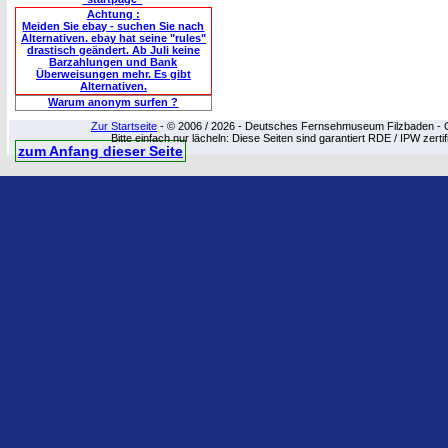
Achtung :
Meiden Sie ebay - suchen Sie nach
Alternativen. ebay hat seine "rules"
drastisch geändert. Ab Juli keine
Barzahlungen und Bank
Überweisungen mehr. Es gibt
Alternativen.
Warum anonym surfen ?
Zur Startseite
- © 2006 / 2026 - Deutsches Fernsehmuseum Filzbaden - Cop
Bitte einfach nur lächeln: Diese Seiten sind garantiert RDE / IPW zert
zum Anfang dieser Seite