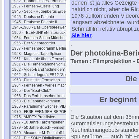
1932 - Handbuch des Fernsehens
denen ist ja alles Gezeigte
1937 - Fernseh-Ausstellung
natürlich nicht, aber die R
1945 - Sept. - Hugenbergs Erbe
1976 aufkomenden Videorec
1945 - Deutsche Patente
langsam abzeichnete, wurde
1945 - Deutsche Patente II
1945-1960 - Das Oberspreewerk
Schmalfilm relativ abrupt 
1950 - TELEFUNKEN ist zurück
Sie hier
.
1954 - Fernseh-Schau München
1956 - Der Videorecorder
.
1957 - Fernsehprogramm Berlin
Der photokina-Beric
1958 - Magnetic Tape Splicer
1961 - Kinoleute übers Fernsehen
Temen : Filmprojektion -
1961 - Die Fernehkanone von 1936
1962 - Video-Band "schneiden"
1962 - Schneidegerät FR12 "Senior"
Die
1963 - Eintritt frei Fernsehen
1964 - Fernsehen - wer es macht
.
1965 - Der "Beat-Club"
1966 - Das Ferbfernsehen kommt
Er beginnt
1968 - Die Japaner kommen
1968 - Paradigmenwechsel VIDEO
.
1970 - FESE FERNSEH REPORT
Die Situation auf dem 35mm-
1975 - AMPEX Preislistee
1977 - 10 Jahre Farbfernsehen
Automatisierungsbestrebun
1979 - 50 Jahre Bosch-Fernseh
Neuheitenangebots stande
1980 - Alexander M. Poniatoff †
Spulentürme — auch mit En
1981 - Die SONY Digitalkamera