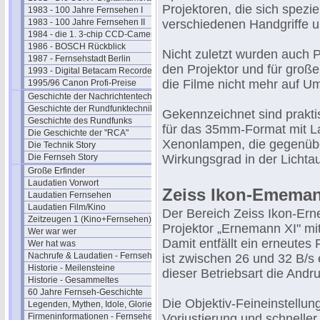
Projektoren, die sich spezie
1983 - 100 Jahre Fernsehen I
1983 - 100 Jahre Fernsehen II
verschiedenen Handgriffe u
1984 - die 1. 3-chip CCD-Camera
1986 - BOSCH Rückblick
Nicht zuletzt wurden auch P
1987 - Fernsehstadt Berlin
den Projektor und für groß
1993 - Digital Betacam Recorder
die Filme nicht mehr auf U
1995/96 Canon Profi-Preise
Geschichte der Nachrichtentechnik
Geschichte der Rundfunktechnik
Gekennzeichnet sind prakti
Geschichte des Rundfunks
für das 35mm-Format mit L
Die Geschichte der "RCA"
Xenonlampen, die gegenübe
Die Technik Story
Die Fernseh Story
Wirkungsgrad in der Lichta
Große Erfinder
Laudatien Vorwort
Zeiss Ikon-Emema
Laudatien Fernsehen
Laudatien Film/Kino
Der Bereich Zeiss Ikon-Er
Zeitzeugen 1 (Kino+Fernsehen)
Projektor „Ernemann XI" mit
Wer war wer
Damit entfällt ein erneutes
Wer hat was
Nachrufe & Laudatien - Fernsehen
ist zwischen 26 und 32 B/s 
Historie - Meilensteine
dieser Betriebsart die And
Historie - Gesammeltes
60 Jahre Fernseh-Geschichte
Die Objektiv-Feineinstellun
Legenden, Mythen, Idole, Glorie
Firmeninformationen - Fernsehen
Vorjustierung und schnelle