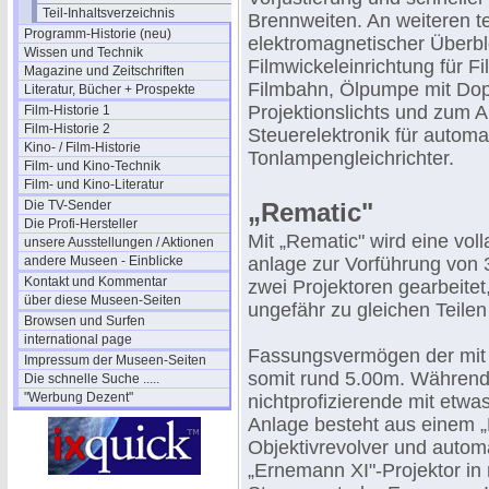
Teil-Inhaltsverzeichnis
Brennweiten. An weiteren t
Programm-Historie (neu)
elektromagnetischer Überble
Wissen und Technik
Filmwickeleinrichtung für F
Magazine und Zeitschriften
Filmbahn, Ölpumpe mit Dopp
Literatur, Bücher + Prospekte
Projektionslichts und zum A
Film-Historie 1
Film-Historie 2
Steuerelektronik für automa
Kino- / Film-Historie
Tonlampengleichrichter.
Film- und Kino-Technik
Film- und Kino-Literatur
Die TV-Sender
„Rematic"
Die Profi-Hersteller
Mit „Rematic" wird eine vol
unsere Ausstellungen / Aktionen
andere Museen - Einblicke
anlage zur Vorführung von 
Kontakt und Kommentar
zwei Projektoren gearbeit
über diese Museen-Seiten
ungefähr zu gleichen Teilen 
Browsen und Surfen
international page
Fassungsvermögen der mit 
Impressum der Museen-Seiten
somit rund 5.00m. Während d
Die schnelle Suche .....
"Werbung Dezent"
nichtprofizierende mit etwa
Anlage besteht aus einem 
Objektivrevolver und autom
„Ernemann XI"-Projektor in