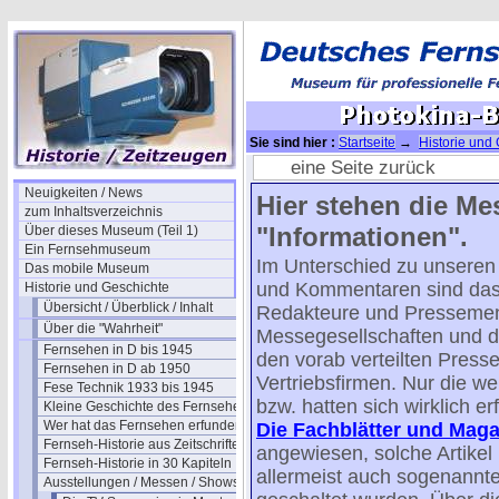
Sie sind hier :
Startseite
→
Historie und
in Köln
→ Photokina-Bericht 1976
eine Seite zurück
Neuigkeiten / News
Hier stehen die Me
zum Inhaltsverzeichnis
"Informationen".
Über dieses Museum (Teil 1)
Ein Fernsehmuseum
Im Unterschied zu unseren 
Das mobile Museum
und Kommentaren sind das
Historie und Geschichte
Übersicht / Überblick / Inhalt
Redakteure und Pressemen
Über die "Wahrheit"
Messegesellschaften und der
Fernsehen in D bis 1945
den vorab verteilten Presse
Fernsehen in D ab 1950
Vertriebsfirmen. Nur die 
Fese Technik 1933 bis 1945
bzw. hatten sich wirklich erfü
Kleine Geschichte des Fernsehens
Wer hat das Fernsehen erfunden?
Die Fachblätter und Maga
Fernseh-Historie aus Zeitschriften
angewiesen, solche Artikel 
Fernseh-Historie in 30 Kapiteln
allermeist auch sogenannte
Ausstellungen / Messen / Shows