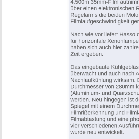
4.500m 35mm-Film autnimmt
über einen elektronischen R
Regelarms die beiden Molor
Filmlaufgeschwindigkeit ger
Nach wie vor liefert Hasso
für horizontale Xenonlamp
haben sich auch hier zahlr
Zeit ergeben.
Das eingebaute Kühlgebläse
überwacht und auch nach A
Nachlaufkühlung wirksam. D
Durchmesser von 280mm ka
(Aluminium- und Quarzschutz
werden. Neu hingegen ist de
Spiegel mit einem Durchme
Filmrißerkennung und Filml
Filmabtastung und eine pho
vier verschiedenen Ausführ
wurde neu entwickelt.