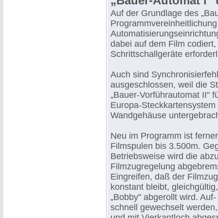
„Bauer-Automat l" 
Auf der Grundlage des „Ba
Programmvereinheitlichung 
Automatisierungseinrichtun
dabei auf dem Film codiert,
Schrittschallgeräte erforderl
Auch sind Synchronisierfeh
ausgeschlossen, weil die S
„Bauer-Vorführautomat II" f
Europa-Steckkartensystem k
Wandgehäuse untergebracht
Neu im Programm ist ferner 
Filmspulen bis 3.500m. Geg
Betriebsweise wird die abzu
Filmzugregelung abgebrems
Eingreifen, daß der Filmz
konstant bleibt, gleichgült
„Bobby" abgerollt wird. Auf
schnell gewechselt werden
und mit Vierkantloch abges