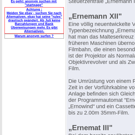
Steuerzentrale „Ernemann II
Es geht: anonym suchen mit
"startpage"
Achtung :
Meiden Sie ebay - suchen Sie nach
„Ernemann XII"
Alternativen. ebay hat seine "rules"
drastisch geändert. Ab Juli keine
Eine völlig neuentwickelte 
Barzahlungen und Bank
Überweisungen mehr. Es gibt
Typenbezeichnung „Erneman
Alternativen.
hat man das Malteserkreuz 
Warum anonym surfen ?
früheren Maschinen überno
Filmbahn, die einen besonde
ist der Projektor als Norma
Objektivrevolver und als Z
Film.
Die Umrüstung von einem F
Zeit in der Vorführkablne
Anlage befinden sich Gleich
der Programmautomat "Ernem
„Ernowind" und ein Cassett
bis zu 2.00m 35mm-Film.
„Ernemat III"