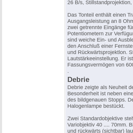
26 B/s, Stillstandprojektion
Das Tonteil enthält einen T
Ausgangsleistung an 8 Ohm
zwei getrennte Eingänge fü
Potentiometern zur Verfügu
sind weiche Ein- und Ausbl
den Anschluß einer Fernste
und Rückwärtsprojektlon. Sti
Lautstärkeeinstellung. Er i
Fassungsvermögen von 600m
.
Debrie
Debrie zeigte als Neuheit 
Besonderheit ist neben eine
des bildgenauen Stopps. Der
Halogenlampe bestückt.
Zwei Standardobjektive st
Variobjektiv 40 .... 70mm. 
und rückwärts (sichtbar) la