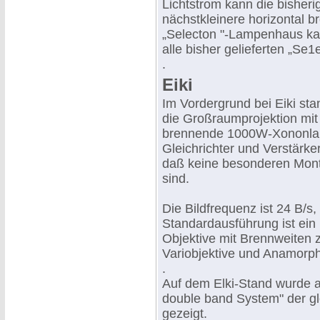
Lichtstrom kann die bisher
nächstkleinere horizontal 
„Selecton "-Lampenhaus k
alle bisher gelieferten „Se1
.
Eiki
Im Vordergrund bei Eiki sta
die Großraumprojektion mi
brennende 1000W-Xononlam
Gleichrichter und Verstärk
daß keine besonderen Monta
sind.
Die Bildfrequenz ist 24 B/s
Standardausführung ist ein
Objektive mit Brennweiten
Variobjektive und Anamorph
.
Auf dem Elki-Stand wurde 
double band System" der g
gezeigt.