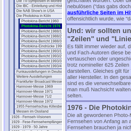
geschaltet wurden. Über di
Die TV-Symposien in Montreux
nebulösen ("das gabs doch
Die IBC - Einleitung und Historie
Die NAB Show's in USA
ausführliche Seiten im H
Die Photokina in Köln
offensichtlich wurde, wie "d
Photokina-Bericht 1960
Photokina-Bericht 1976
Und: wir sollten u
Photokina-Bericht 1988/1
Photokina-Bericht 1988/2
"Zeilen" und "Lini
Photokina-Bericht 1988/3
Es fällt immer wieder auf,
Photokina-Eindrücke 1990
Photokina-Bericht 1993/1
und Fach-Autoren diese bei
Photokina-Bericht 1993/2
vertauschen oder ungeschi
Photokina-Bericht 1993/3
trotz nomineller 625 Zeile
Photokina-Bericht 1993/4
darstellen. Gleiches gilt f
Funkausstellungen in Deutschland
aller Hersteller. In den ge
Weitere Ausstellungen
Frankfurter Broadcast Messen
sind es die verwechselbaren
Hannover-Messe 1969
man muß Nachsicht walten 
Hannover-Messe 1971
selten.
Hannover-Messe 71/2
Hannover-Messe 1972
1976 - Die Photok
1955 Fernsehschau Killesberg
Messen im Ossiland
Die alt gewordenen Photo-
1926 - Fernseh-Visionen
Fernsehen von Anfang an a
1929 - Fese-Fernsehempfänger
Fernsehen brauchen ja nich
1929 - 1979 - 50 Jahre