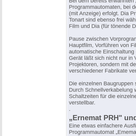
Bei dem bereits erwähnten „
Programmautomaten, bei d
(mit Anzeige) erfolgt. Dia 
Tonart sind ebenso frei wä
Film und Dia (für tönende D
Pause zwischen Vorprogra
Hauptfilm, Vorführen von F
automatische Einschaltung
Gerät läßt sich nicht nur i
Projektoren, sondern mit de
verschiedener Fabrikate v
Die einzelnen Baugruppen s
Durch Schnellverkabelung w
Schaltzeiten für die einzel
verstellbar.
.
„Ernemat PRH" und
Eine etwas einfachere Ausfü
Programmautomat „Ememat P