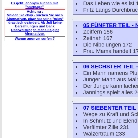
Das Leben wie es ist 
Es geht: anonym suchen mit
"startpage"
Fritz Längs Durchbru
Achtung :
Meiden Sie ebay - suchen Sie nach
.
Alternativen. ebay hat seine "rules"
drastisch geändert. Ab Juli keine
05 FÜNFTER TEIL 
Barzahlungen und Bank
Überweisungen mehr. Es gibt
Zeitfern 156
Alternativen.
Zeitnah 167
Warum anonym surfen ?
Die Nibelungen 172
Frau Mama handelt 1
.
06 SECHSTER TEIL
Ein Mann namens Pl
Junger Mann aus Mai
Der Junge kann lache
Jannings spielt alles 
.
07 SIEBENTER TEI
Wege zu Kraft und Sc
In Schmutz und Elend
Verfilmter Zille 231
Walzertraum 233