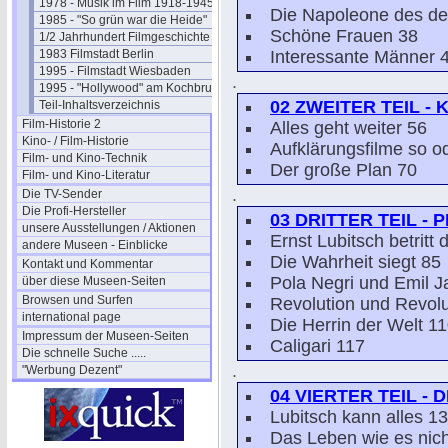
1978 - Musik im Film 1918-1945
Die Napoleone des de
1985 - "So grün war die Heide"
Schöne Frauen 38
1/2 Jahrhundert Filmgeschichte
1983 Filmstadt Berlin
Interessante Männer 
1995 - Filmstadt Wiesbaden
.
1995 - "Hollywood" am Kochbrunnen
02 ZWEITER TEIL -
Teil-Inhaltsverzeichnis
Film-Historie 2
Alles geht weiter 56
Kino- / Film-Historie
Aufklärungsfilme so o
Film- und Kino-Technik
Der große Plan 70
Film- und Kino-Literatur
.
Die TV-Sender
Die Profi-Hersteller
03 DRITTER TEIL -
unsere Ausstellungen / Aktionen
Ernst Lubitsch betritt
andere Museen - Einblicke
Die Wahrheit siegt 85
Kontakt und Kommentar
Pola Negri und Emil J
über diese Museen-Seiten
Browsen und Surfen
Revolution und Revolu
international page
Die Herrin der Welt 1
Impressum der Museen-Seiten
Caligari 117
Die schnelle Suche .....
.
"Werbung Dezent"
04 VIERTER TEIL - 
Lubitsch kann alles 1
Das Leben wie es nich