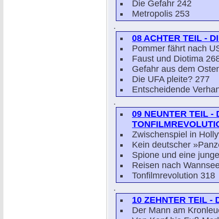
Die Gefahr 242
Metropolis 253
.
08 ACHTER TEIL - 
Pommer fährt nach U
Faust und Diotima 26
Gefahr aus dem Oste
Die UFA pleite? 277
Entscheidende Verha
.
09 NEUNTER TEIL -
TONFILMREVOLUTI
Zwischenspiel in Hol
Kein deutscher »Panz
Spione und eine jung
Reisen nach Wannse
Tonfilmrevolution 318
.
10 ZEHNTER TEIL -
Der Mann am Kronleu