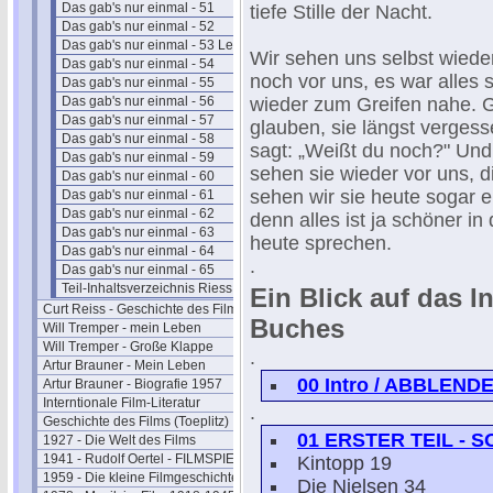
Das gab's nur einmal - 51
tiefe Stille der Nacht.
Das gab's nur einmal - 52
Das gab's nur einmal - 53 Leander
Wir sehen uns selbst wieder
Das gab's nur einmal - 54
noch vor uns, es war alles 
Das gab's nur einmal - 55
Das gab's nur einmal - 56
wieder zum Greifen nahe. Ge
Das gab's nur einmal - 57
glauben, sie längst verges
Das gab's nur einmal - 58
sagt: „Weißt du noch?" Und p
Das gab's nur einmal - 59
sehen sie wieder vor uns, di
Das gab's nur einmal - 60
sehen wir sie heute sogar e
Das gab's nur einmal - 61
Das gab's nur einmal - 62
denn alles ist ja schöner in
Das gab's nur einmal - 63
heute sprechen.
Das gab's nur einmal - 64
.
Das gab's nur einmal - 65
Teil-Inhaltsverzeichnis Riess I
Ein Blick auf das I
Curt Reiss - Geschichte des Films II
Buches
Will Tremper - mein Leben
Will Tremper - Große Klappe
.
Artur Brauner - Mein Leben
00 Intro / ABBLEND
Artur Brauner - Biografie 1957
Interntionale Film-Literatur
.
Geschichte des Films (Toeplitz)
01 ERSTER TEIL - 
1927 - Die Welt des Films
1941 - Rudolf Oertel - FILMSPIEGEL
Kintopp 19
1959 - Die kleine Filmgeschichte
Die Nielsen 34