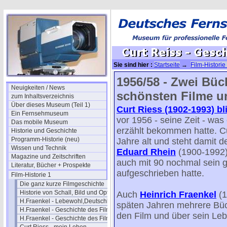
Sie sind hier :
Startseite
→
Film-Historie
1956/58 - Zwei Büc
Neuigkeiten / News
schönsten Filme u
zum Inhaltsverzeichnis
Über dieses Museum (Teil 1)
Curt Riess (1902-1993) bl
Ein Fernsehmuseum
vor 1956 - seine Zeit - was 
Das mobile Museum
erzählt bekommen hatte. C
Historie und Geschichte
Programm-Historie (neu)
Jahre alt und steht damit 
Wissen und Technik
Eduard Rhein
(1900-1992) 
Magazine und Zeitschriften
auch mit 90 nochmal sein 
Literatur, Bücher + Prospekte
aufgeschrieben hatte.
Film-Historie 1
Die ganz kurze Filmgeschichte
Historie von Schall, Bild und Optik
Auch
Heinrich Fraenkel
(1
H.Fraenkel - Lebewohl,Deutschland
späten Jahren mehrere Büc
H.Fraenkel - Geschichte des Films 1
den Film und über sein Leb
H.Fraenkel - Geschichte des Films 2