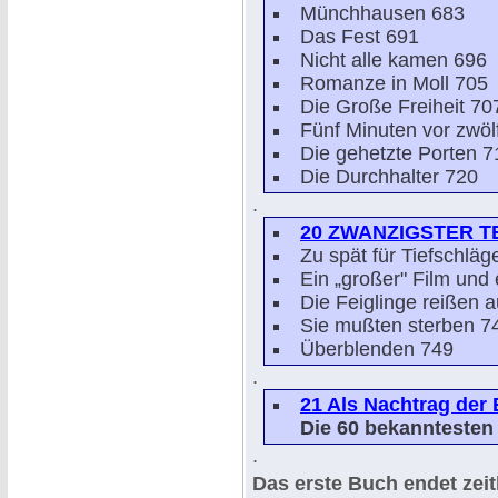
Münchhausen 683
Das Fest 691
Nicht alle kamen 696
Romanze in Moll 705
Die Große Freiheit 70
Fünf Minuten vor zwöl
Die gehetzte Porten 7
Die Durchhalter 720
.
20 ZWANZIGSTER TE
Zu spät für Tiefschläg
Ein „großer" Film und 
Die Feiglinge reißen 
Sie mußten sterben 7
Überblenden 749
.
21 Als Nachtrag de
Die 60 bekanntesten
.
Das erste Buch endet zeit