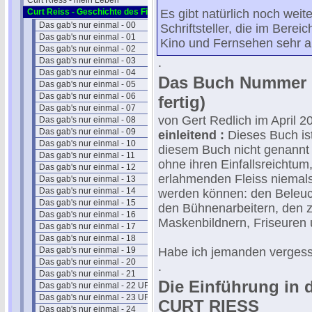
Curt Riess - mein Leben
Curt Reiss - Geschichte des Films I
Es gibt natürlich noch weit
Das gab's nur einmal - 00
Schriftsteller, die im Berei
Das gab's nur einmal - 01
Kino und Fernsehen sehr a
Das gab's nur einmal - 02
Das gab's nur einmal - 03
.
Das gab's nur einmal - 04
Das Buch Nummer 1 
Das gab's nur einmal - 05
Das gab's nur einmal - 06
fertig)
Das gab's nur einmal - 07
von Gert Redlich im April 2
Das gab's nur einmal - 08
Das gab's nur einmal - 09
einleitend :
Dieses Buch is
Das gab's nur einmal - 10
diesem Buch nicht genannt
Das gab's nur einmal - 11
ohne ihren Einfallsreichtum, 
Das gab's nur einmal - 12
erlahmenden Fleiss niemals 
Das gab's nur einmal - 13
Das gab's nur einmal - 14
werden können: den Beleu
Das gab's nur einmal - 15
den Bühnenarbeitern, den z
Das gab's nur einmal - 16
Maskenbildnern, Friseuren u
Das gab's nur einmal - 17
Das gab's nur einmal - 18
Das gab's nur einmal - 19
Habe ich jemanden verges
Das gab's nur einmal - 20
.
Das gab's nur einmal - 21
Die Einführung in 
Das gab's nur einmal - 22 UFA
Das gab's nur einmal - 23 UFA
CURT RIESS
Das gab's nur einmal - 24