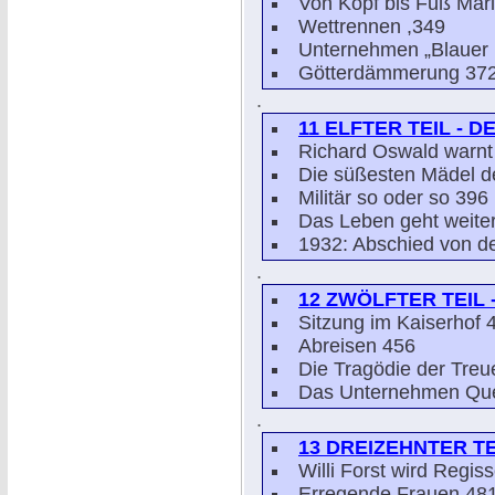
Von Kopf bis Fuß Mar
Wettrennen ,349
Unternehmen „Blauer 
Götterdämmerung 37
.
11 ELFTER TEIL - 
Richard Oswald warnt
Die süßesten Mädel d
Militär so oder so 396
Das Leben geht weite
1932: Abschied von de
.
12 ZWÖLFTER TEIL
Sitzung im Kaiserhof 
Abreisen 456
Die Tragödie der Tre
Das Unternehmen Qu
.
13 DREIZEHNTER T
Willi Forst wird Regis
Erregende Frauen 48