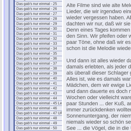
Das gab's nur einmal - 25
Alte Filme sind wie alte Mel
Das gab's nur einmal - 26
Lieder, die wir irgendwo ei
Das gab's nur einmal - 27
wieder vergessen haben. Abe
Das gab's nur einmal - 28
dachten wir nur, daß wir si
Das gab's nur einmal - 29
Das gab's nur einmal - 30
Denn eines Tages kommen s
Das gab's nur einmal - 31
den Sinn. Wir pfeifen oder
Das gab's nur einmal - 32
paar Töne, ohne daß wir es
Das gab's nur einmal - 33
schon ist die Melodie wiede
Das gab's nur einmal - 34
Das gab's nur einmal - 35
Das gab's nur einmal - 36
Und dann ist alles wieder da
Das gab's nur einmal - 37
damals erlebten, als jeder 
Das gab's nur einmal - 38
als überall dieser Schlager 
Das gab's nur einmal - 39
Alles ist, wie es damals war
Das gab's nur einmal - 40
Das gab's nur einmal - 41
Mädchen, dem wir ewige Li
Das gab's nur einmal - 42
und dann dauerte es doch n
Das gab's nur einmal - 43
Wochen oder vielleicht war
Das gab's nur einmal - 44
paar Stunden ... der Kuß, a
Das gab's nur einmal - 45 Leander
Das gab's nur einmal - 46
immer zurückdenken wollten
Das gab's nur einmal - 47 UFA
Sonnenuntergang, der niem
Das gab's nur einmal - 48
niemals wieder so schön sei
Das gab's nur einmal - 49
See ... die Vögel, die in die
Das gab's nur einmal - 50