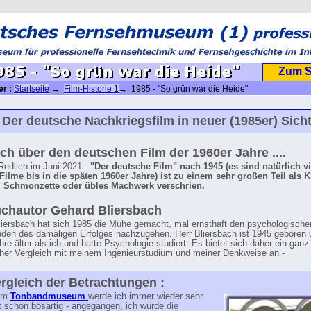
Zum 
er :
Startseite
→
Film-Historie 1
→ 1985 - "So grün war die Heide"
Der deutsche Nachkriegsfilm in neuer (1985er) Sich
ch über den deutschen Film der 1960er Jahre ....
Redlich im Juni 2021 -
"Der deutsche Film" nach 1945 (es sind natürlich vi
Filme bis in die späten 1960er Jahre) ist zu einem sehr großen Teil als K
 Schmonzette oder übles Machwerk verschrien.
chautor Gehard Bliersbach
iersbach hat sich 1985 die Mühe gemacht, mal ernsthaft den psychologische
nden des damaligen Erfolges nachzugehen. Herr Bliersbach ist 1945 geboren 
hre älter als ich und hatte Psychologie studiert. Es bietet sich daher ein ganz
cher Vergleich mit meinem Ingenieurstudium und meiner Denkweise an -
rgleich der Betrachtungen :
rem
Tonbandmuseum
werde ich immer wieder sehr
st schon bösartig - angegangen, ich würde die