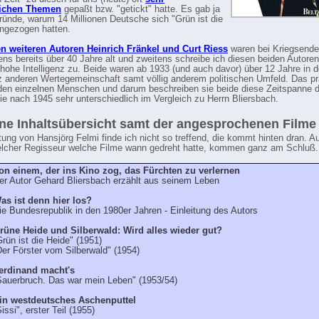
lichen Themen
gepaßt bzw. "getickt" hatte. Es gab ja
ünde, warum 14 Millionen Deutsche sich "Grün ist die
ingezogen hatten.
en weiteren Autoren Heinrich Fränkel und Curt Riess
waren bei Kriegsende 
ens bereits über 40 Jahre alt und zweitens schreibe ich diesen beiden Autoren
 hohe Intelligenz zu. Beide waren ab 1933 (und auch davor) über 12 Jahre in
z anderen Wertegemeinschaft samt völlig anderem politischen Umfeld. Das pr
 den einzelnen Menschen und darum beschreiben sie beide diese Zeitspanne d
rie nach 1945 sehr unterschiedlich im Vergleich zu Herrn Bliersbach.
ine Inhaltsübersicht samt der angesprochenen Filme 
itung von Hansjörg Felmi finde ich nicht so treffend, die kommt hinten dran. A
elcher Regisseur welche Filme wann gedreht hatte, kommen ganz am Schluß.
on einem, der ins Kino zog, das Fürchten zu verlernen
er Autor Gehard Bliersbach erzählt aus seinem Leben
as ist denn hier los?
ie Bundesrepublik in den 1980er Jahren - Einleitung des Autors
rüne Heide und Silberwald: Wird alles wieder gut?
Grün ist die Heide" (1951)
Der Förster vom Silberwald" (1954)
erdinand macht's
Sauerbruch. Das war mein Leben" (1953/54)
in westdeutsches Aschenputtel
Sissi", erster Teil (1955)