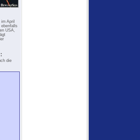
im April
 ebenfalls
 den USA,
ägt
er
:
uch die