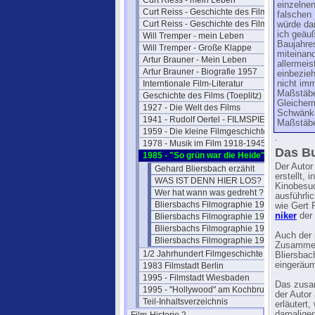
Curt Riess - mein Leben
einzelnen
Curt Reiss - Geschichte des Films I
falschen 
Curt Reiss - Geschichte des Films II
würde dam
ich geäuß
Will Tremper - mein Leben
Baujahre
Will Tremper - Große Klappe
miteinan
Artur Brauner - Mein Leben
allermeis
Artur Brauner - Biografie 1957
einbezie
Interntionale Film-Literatur
nicht im
Maßstäbe
Geschichte des Films (Toeplitz)
Gleicherm
1927 - Die Welt des Films
Schwänke
1941 - Rudolf Oertel - FILMSPIEGEL
Maßstäbe
1959 - Die kleine Filmgeschichte
.
1978 - Musik im Film 1918-1945
Das Bu
1985 - "So grün war die Heide"
Der Autor
Gehard Bliersbach erzählt
erstellt, 
WAS IST DENN HIER LOS?
Kinobesuc
Wer hat wann was gedreht ?
ausführli
Bliersbachs Filmographie 1946-50
wie Gert 
niker
der 
Bliersbachs Filmographie 1951-54
Bliersbachs Filmographie 1955-56
Auch der 
Bliersbachs Filmographie 1957-61
Zusammen
1/2 Jahrhundert Filmgeschichte
Bliersbach
eingeräum
1983 Filmstadt Berlin
1995 - Filmstadt Wiesbaden
Das zusa
1995 - "Hollywood" am Kochbrunnen
der Autor
Teil-Inhaltsverzeichnis
erläutert
damaligen