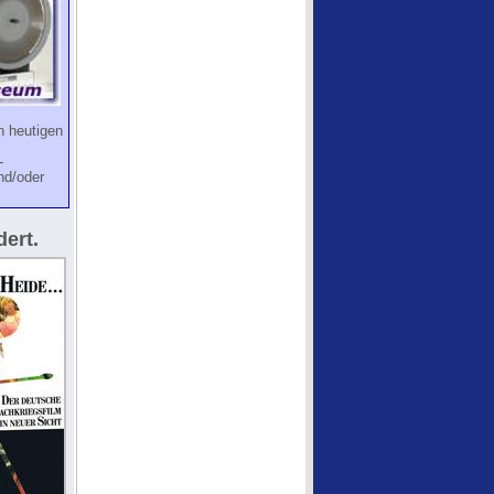
h heutigen
-
nd/oder
dert.