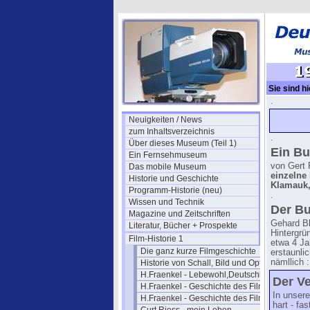
Sie sind hi
.
Neuigkeiten / News
zum Inhaltsverzeichnis
.
Über dieses Museum (Teil 1)
Ein Bu
Ein Fernsehmuseum
von Gert 
Das mobile Museum
einzelne 
Historie und Geschichte
Klamauk,
Programm-Historie (neu)
.
Wissen und Technik
Der Bu
Magazine und Zeitschriften
Gehard Bl
Literatur, Bücher + Prospekte
Hintergrü
Film-Historie 1
etwa 4 Ja
Die ganz kurze Filmgeschichte
erstaunli
nämllich :
Historie von Schall, Bild und Optik
H.Fraenkel - Lebewohl,Deutschland
Der Ve
H.Fraenkel - Geschichte des Films 1
In unse
H.Fraenkel - Geschichte des Films 2
hart - fa