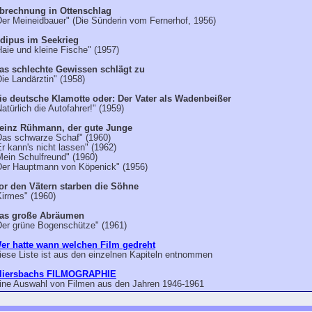
brechnung in Ottenschlag
Der Meineidbauer" (Die Sünderin vom Fernerhof, 1956)
dipus im Seekrieg
Haie und kleine Fische" (1957)
as schlechte Gewissen schlägt zu
Die Landärztin" (1958)
ie deutsche Klamotte oder: Der Vater als Wadenbeißer
Natürlich die Autofahrer!" (1959)
einz Rühmann, der gute Junge
Das schwarze Schaf" (1960)
Er kann's nicht lassen" (1962)
Mein Schulfreund" (1960)
Der Hauptmann von Köpenick" (1956)
or den Vätern starben die Söhne
Kirmes" (1960)
as große Abräumen
Der grüne Bogenschütze" (1961)
er hatte wann welchen Film gedreht
iese Liste ist aus den einzelnen Kapiteln entnommen
liersbachs FILMOGRAPHIE
ine Auswahl von Filmen aus den Jahren 1946-1961