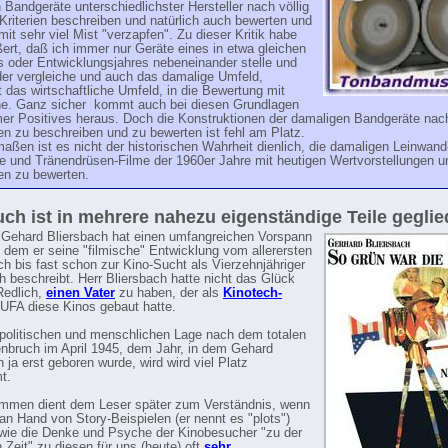
 Bandgeräte unterschiedlichster Hersteller nach völlig
Kriterien beschreiben und natürlich auch bewerten und
it sehr viel Mist "verzapfen". Zu dieser Kritik habe
ert, daß ich immer nur Geräte eines in etwa gleichen
s oder Entwicklungsjahres nebeneinander stelle und
der vergleiche und auch das damalige Umfeld,
t das wirtschaftliche Umfeld, in die Bewertung mit
he. Ganz sicher kommt auch bei diesen Grundlagen
mer Positives heraus. Doch die Konstruktionen der damaligen Bandgeräte nac
n zu beschreiben und zu bewerten ist fehl am Platz.
aßen ist es nicht der historischen Wahrheit dienlich, die damaligen Leinwand
 und Tränendrüsen-Filme der 1960er Jahre mit heutigen Wertvorstellungen u
n zu bewerten.
ch ist in mehrere nahezu eigenständige Teile geglie
 Gehard Bliersbach hat einen umfangreichen Vorspann
in dem er seine "filmische" Entwicklung vom allerersten
h bis fast schon zur Kino-Sucht als Vierzehnjähriger
ch beschreibt. Herr Bliersbach hatte nicht das Glück
Redlich,
einen Vater
zu haben, der als
Kinotech-
UFA diese Kinos gebaut hatte.
politischen und menschlichen Lage nach dem totalen
bruch im April 1945, dem Jahr, in dem Gehard
 ja erst geboren wurde, wird wird viel Platz
t.
mmen dient dem Leser später zum Verständnis, wenn
 an Hand von Story-Beispielen (er nennt es "plots")
, wie die Denke und Psyche der Kinobesucher "zu der
 Zeit" zu diesen für uns (heute) oft
sehr