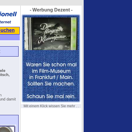
- Werbung Dezent -
Suchen
t
ele
itsch,
n
und damit
Mit einem Klick wissen Sie mehr . .