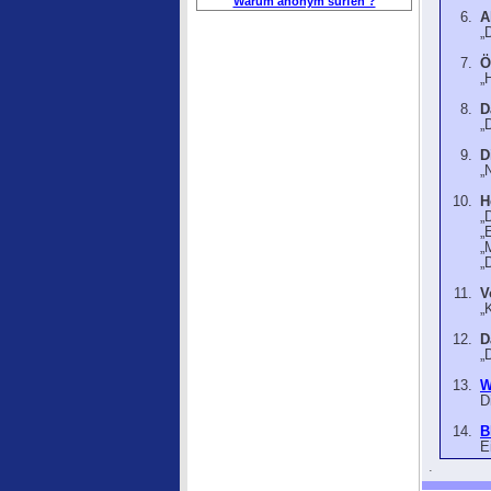
Warum anonym surfen ?
A
„
Ö
„
D
„
D
„
H
„
„
„
„
V
„
D
„
W
D
B
E
.