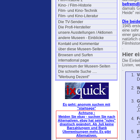
Film-Historie 2
befremd
Kino- / Film-Historie
damals Gr
Film- und Kino-Technik
Heide" re
Film- und Kino-Literatur
Die beid
Die TV-Sender
1945 erst
Die Profi-Hersteller
eine sehr
unsere Ausstellungen / Aktionen
einer gan
andere Museen - Einblicke
natürlich
Filmhisto
Kontakt und Kommentar
.
über diese Museen-Seiten
Hier e
Browsen und Surfen
international page
Die Einle
Listen, w
Impressum der Museen-Seiten
.
Die schnelle Suche .....
V
"Werbung Dezent"
D
W
D
G
Es geht: anonym suchen mit
„
"startpage"
„
Achtung :
Meiden Sie ebay - suchen Sie nach
F
Alternativen. ebay hat seine "rules"
„
drastisch geändert. Ab Juli keine
Barzahlungen und Bank
Überweisungen mehr. Es gibt
E
Alternativen.
„