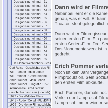
Das gab's nur einmal - 51
Dann wird er Filmre
Das gab's nur einmal - 52
Das gab's nur einmal - 53 Leander
Nebenbei lernt er die Kame
Das gab's nur einmal - 54
genau, was er will. Er kann
Das gab's nur einmal - 55
Das gab's nur einmal - 56
Theater, steht gelegentlich
Das gab's nur einmal - 57
Das gab's nur einmal - 58
Dann wird er Filmregisseur
Das gab's nur einmal - 59
seinen ersten Film. Ein paar
Das gab's nur einmal - 60
Das gab's nur einmal - 61
ersten Serien-Film. Drei Se
Das gab's nur einmal - 62
Das Monumentalwerk ist in g
Das gab's nur einmal - 63
gedreht.
Das gab's nur einmal - 64
Das gab's nur einmal - 65
Teil-Inhaltsverzeichnis Riess I
Erich Pommer verle
Curt Reiss - Geschichte des Films II
Noch ist kein Jahr vergang
Will Tremper - mein Leben
Will Tremper - Große Klappe
Filmproduktion. Sein Soziu
Artur Brauner - Mein Leben
den ersten Film abkaufte.
Artur Brauner - Biografie 1957
Interntionale Film-Literatur
Erich Pommer, damals noch
Geschichte des Films (Toeplitz)
1927 - Die Welt des Films
Verleih der Lamprecht-Filme
1941 - Rudolf Oertel - FILMSPIEGEL
Lamprecht immer wieder se
1959 - Die kleine Filmgeschichte