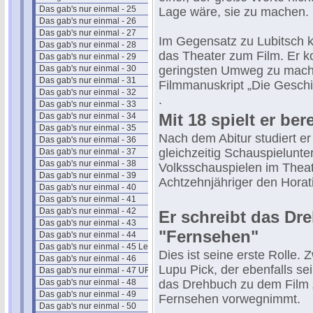
Das gab's nur einmal - 25
Lage wäre, sie zu machen.
Das gab's nur einmal - 26
Das gab's nur einmal - 27
Im Gegensatz zu Lubitsch 
Das gab's nur einmal - 28
das Theater zum Film. Er 
Das gab's nur einmal - 29
Das gab's nur einmal - 30
geringsten Umweg zu mache
Das gab's nur einmal - 31
Filmmanuskript „Die Geschi
Das gab's nur einmal - 32
.
Das gab's nur einmal - 33
Mit 18 spielt er ber
Das gab's nur einmal - 34
Das gab's nur einmal - 35
Nach dem Abitur studiert e
Das gab's nur einmal - 36
gleichzeitig Schauspielunter
Das gab's nur einmal - 37
Das gab's nur einmal - 38
Volksschauspielen im Thea
Das gab's nur einmal - 39
Achtzehnjähriger den Horat
Das gab's nur einmal - 40
Das gab's nur einmal - 41
Das gab's nur einmal - 42
Er schreibt das Dr
Das gab's nur einmal - 43
"Fernsehen"
Das gab's nur einmal - 44
Das gab's nur einmal - 45 Leander
Dies ist seine erste Rolle.
Das gab's nur einmal - 46
Lupu Pick, der ebenfalls sei
Das gab's nur einmal - 47 UFA
Das gab's nur einmal - 48
das Drehbuch zu dem Film „
Das gab's nur einmal - 49
Fernsehen vorwegnimmt.
Das gab's nur einmal - 50