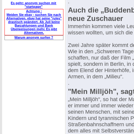
.
Es geht: anonym suchen mit
"startpage"
Auch die „Buddenbr
Achtung :
Meiden Sie ebay - suchen Sie nach
neue Zuschauer
Alternativen. ebay hat seine "rules"
drastisch geändert. Ab Juli keine
Immerhin kommen viele Leut
Barzahlungen und Bank
Überweisungen mehr. Es gibt
wissen wollten, um sich di
Alternativen.
Warum anonym surfen ?
Zwei Jahre später kommt d
Wie in den „Schweren Tagen
schaffen, nur daß der Film 
spielt, sondern in Berlin, in
dem Elend der Hinterhöfe,
Armen, in dem „Milieu".
.
"Mein Milljöh", sagt
„Mein Milljöh", so hat der M
er immer und immer wieder 
seinen Menschen, mit seine
Kindern und tyrannischen Po
Straßenbahnschaffnern und a
dem alles mit Selbstverst