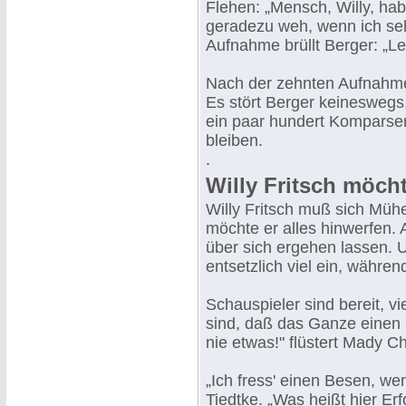
Flehen: „Mensch, Willy, hab
geradezu weh, wenn ich seh
Aufnahme brüllt Berger: „Lei
Nach der zehnten Aufnahme f
Es stört Berger keinesweg
ein paar hundert Komparse
bleiben.
.
Willy Fritsch möcht
Willy Fritsch muß sich Müh
möchte er alles hinwerfen. 
über sich ergehen lassen. U
entsetzlich viel ein, währe
Schauspieler sind bereit, v
sind, daß das Ganze einen S
nie etwas!" flüstert Mady Chr
„Ich fress' einen Besen, we
Tiedtke. „Was heißt hier Er