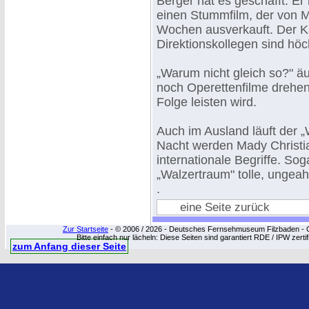
Berger hat es geschafft. E
einen Stummfilm, der von Mu
Wochen ausverkauft. Der K
Direktionskollegen sind höch
„Warum nicht gleich so?" äu
noch Operettenfilme drehen!
Folge leisten wird.
Auch im Ausland läuft der 
Nacht werden Mady Christia
internationale Begriffe. So
„Walzertraum" tolle, ungea
.
eine Seite zurück
Zur Startseite
- © 2006 / 2026 - Deutsches Fernsehmuseum Filzbaden - Cop
Bitte einfach nur lächeln: Diese Seiten sind garantiert RDE / IPW zert
zum Anfang dieser Seite