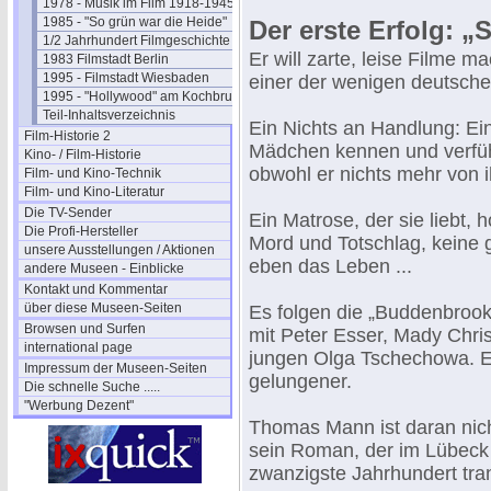
1978 - Musik im Film 1918-1945
1985 - "So grün war die Heide"
Der erste Erfolg: 
1/2 Jahrhundert Filmgeschichte
Er will zarte, leise Filme m
1983 Filmstadt Berlin
1995 - Filmstadt Wiesbaden
einer der wenigen deutschen
1995 - "Hollywood" am Kochbrunnen
Teil-Inhaltsverzeichnis
Ein Nichts an Handlung: Ein 
Film-Historie 2
Mädchen kennen und verführt
Kino- / Film-Historie
obwohl er nichts mehr von ih
Film- und Kino-Technik
Film- und Kino-Literatur
Die TV-Sender
Ein Matrose, der sie liebt, h
Die Profi-Hersteller
Mord und Totschlag, keine 
unsere Ausstellungen / Aktionen
eben das Leben ...
andere Museen - Einblicke
Kontakt und Kommentar
über diese Museen-Seiten
Es folgen die „Buddenbrook
Browsen und Surfen
mit Peter Esser, Mady Chris
international page
jungen Olga Tschechowa. Ein
Impressum der Museen-Seiten
gelungener.
Die schnelle Suche .....
"Werbung Dezent"
Thomas Mann ist daran nich
sein Roman, der im Lübeck 
zwanzigste Jahrhundert tran