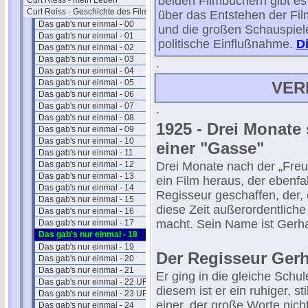
beiden Filmbüchern gibt es
Curt Riess - mein Leben
Curt Reiss - Geschichte des Films I
über das Entstehen der Fil
Das gab's nur einmal - 00
und die großen Schauspieler
Das gab's nur einmal - 01
politische Einflußnahme.
Di
Das gab's nur einmal - 02
Das gab's nur einmal - 03
.
Das gab's nur einmal - 04
Das gab's nur einmal - 05
VER
Das gab's nur einmal - 06
Das gab's nur einmal - 07
.
Das gab's nur einmal - 08
1925 - Drei Monate 
Das gab's nur einmal - 09
Das gab's nur einmal - 10
einer "Gasse"
Das gab's nur einmal - 11
Das gab's nur einmal - 12
Drei Monate nach der „Fre
Das gab's nur einmal - 13
ein Film heraus, der ebenfal
Das gab's nur einmal - 14
Regisseur geschaffen, der, 
Das gab's nur einmal - 15
diese Zeit außerordentliche 
Das gab's nur einmal - 16
macht. Sein Name ist Gerh
Das gab's nur einmal - 17
Das gab's nur einmal - 18
Das gab's nur einmal - 19
Der Regisseur Ger
Das gab's nur einmal - 20
Das gab's nur einmal - 21
Er ging in die gleiche Schu
Das gab's nur einmal - 22 UFA
diesem ist er ein ruhiger, s
Das gab's nur einmal - 23 UFA
einer, der große Worte nicht
Das gab's nur einmal - 24