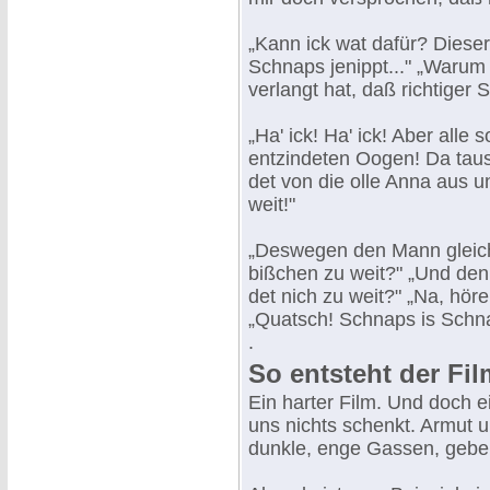
„Kann ick wat dafür? Dieser
Schnaps jenippt..." „Warum s
verlangt hat, daß richtiger 
„Ha' ick! Ha' ick! Aber all
entzindeten Oogen! Da tausc
det von die olle Anna aus u
weit!"
„Deswegen den Mann gleich
bißchen zu weit?" „Und den 
det nich zu weit?" „Na, hör
„Quatsch! Schnaps is Schn
.
So entsteht der Fil
Ein harter Film. Und doch 
uns nichts schenkt. Armut u
dunkle, enge Gassen, geb