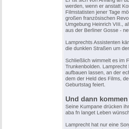
Er ist sich von Anfang an üb
werden, wenn er anstatt Ko
Filmstatisten jener Tage mö
großen französischen Revol
Umgebung Heinrich VIII., al
aus der Berliner Gosse - ne
Lamprechts Assistenten kä
die dunklen Straßen um de
Schließlich wimmelt es im F
Trunkenbolden. Lamprecht h
aufbauen lassen, an der ec
dem der Held des Films, der
Geburtstag feiert.
Und dann kommen di
Seine Kumpane drücken ihm d
aba fn langet Leben wünsch' 
Lamprecht hat nur eine Sorg