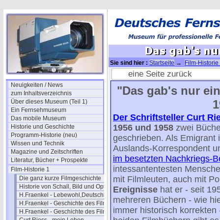
Sie sind hier :
Startseite
→
Film-Historie
- 18
eine Seite zurück
Neuigkeiten / News
"Das gab's nur ei
zum Inhaltsverzeichnis
1
Über dieses Museum (Teil 1)
Ein Fernsehmuseum
Der Schriftsteller Curt Ri
Das mobile Museum
1956 und 1958
zwei Büche
Historie und Geschichte
Programm-Historie (neu)
geschrieben. Als Emigrant
Wissen und Technik
Auslands-Korrespondent un
Magazine und Zeitschriften
im besetzten Nachkriegs-Be
Literatur, Bücher + Prospekte
intessantentesten Mensche
Film-Historie 1
mit Filmleuten, auch mit Pol
Die ganz kurze Filmgeschichte
Historie von Schall, Bild und Optik
Ereignisse
hat er - seit 19
H.Fraenkel - Lebewohl,Deutschland
mehreren Büchern - wie hie
H.Fraenkel - Geschichte des Films 1
immer historisch korrekten
H.Fraenkel - Geschichte des Films 2