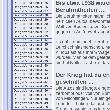
Bis etwa 1938 war
Das gab's nur einmal - 25
Das gab's nur einmal - 26
Berühmtheiten ....
Das gab's nur einmal - 27
Das gab's nur einmal - 28
Die Berühmtheiten männlich
Das gab's nur einmal - 29
herrlichen Autos, bewohnten
Das gab's nur einmal - 30
Wall von Bediensteten, Se
Das gab's nur einmal - 31
gegen die Außenwelt abged
Das gab's nur einmal - 32
Das gab's nur einmal - 33
Das gab's nur einmal - 34
Es gab kaum noch Berühru
Das gab's nur einmal - 35
Durchschnittsmenschen. Man
Das gab's nur einmal - 36
Kinopalast aus ihrem Wagen
Das gab's nur einmal - 37
wurden. Man bekam gelegen
Das gab's nur einmal - 38
Das gab's nur einmal - 39
ein huldvolles Lächeln, da
Das gab's nur einmal - 40
.
Das gab's nur einmal - 41
Der Krieg hat da 
Das gab's nur einmal - 42
Das gab's nur einmal - 43
geschaffen ...
Das gab's nur einmal - 44
Das gab's nur einmal - 45 Leander
Die Autos sind längst einges
Das gab's nur einmal - 46
zerbombt oder voll von Bom
Das gab's nur einmal - 47 UFA
von Flüchtlingen. Nur eini
Das gab's nur einmal - 48
Leander - haben dadurch, d
Das gab's nur einmal - 49
Das gab's nur einmal - 50
Standard wenigstens in ge