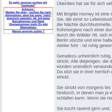
Es geht: anonym suchen mit
Überdies hat sie für sich se
"startpage"
Achtung :
Meiden Sie ebay - suchen Sie nach
Mit Brigitte Horney ist ein
Alternativen. ebay hat seine "rules"
drastisch geändert. Ab Juli keine
Sie, die einst so Lebenslus
Barzahlungen und Bank
die Nächte durchbummelte, 
Überweisungen mehr. Es gibt
Alternativen.
frühmorgens nach einer du
Warum anonym surfen ?
durch die Wälder ritt, sich
Berlin stürzte und eine hal
Atelier fuhr - ist ruhig gewor
Geradezu unheimlich ruhig. 
strickt. Alle diejenigen, d
würden unendlich verwundert
Da sitzt sie in ihrer herrlic
strickt.
Sie strickt von morgens bis
hindurch, in denen man ja 
schlafen kann. Wenn sie nich
Sie kocht rasend gern und, w