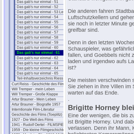
Das gab's nur einmal - 51
Das gab's nur einmal - 52
Die anderen fahren Stadtba
Das gab's nur einmal - 53 Leander
Luftschutzkellern und gehen
Das gab's nur einmal - 54
Das gab's nur einmal - 55
sie noch in letzter Minute ge
Das gab's nur einmal - 56
greifbar sind.
Das gab's nur einmal - 57
Das gab's nur einmal - 58
Denn in den letzten Wochen
Das gab's nur einmal - 59
Das gab's nur einmal - 60
Schauspieler, was gefährlic
Das gab's nur einmal - 61
fallen, und Goebbels nicht 
Das gab's nur einmal - 62
laden und irgendwo aufs La
Das gab's nur einmal - 63
ist?
Das gab's nur einmal - 64
Das gab's nur einmal - 65
Teil-Inhaltsverzeichnis Riess I
Die meisten verschwinden s
Curt Reiss - Geschichte des Films II
Sie ziehen in ihre Villen i
Will Tremper - mein Leben
warten auf das Ende.
Will Tremper - Große Klappe
.
Artur Brauner - Mein Leben
Artur Brauner - Biografie 1957
Brigitte Horney blei
Interntionale Film-Literatur
Geschichte des Films (Toeplitz)
Eine der wenigen, die bis zu
1927 - Die Welt des Films
ist Brigitte Horney. Und dab
1941 - Rudolf Oertel - FILMSPIEGEL
verlassen. Denn ihr Mann, K
1959 - Die kleine Filmgeschichte