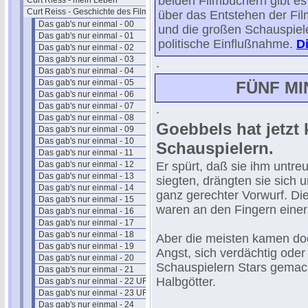
beiden Filmbüchern gibt es
Curt Riess - mein Leben
Curt Reiss - Geschichte des Films I
über das Entstehen der Fil
Das gab's nur einmal - 00
und die großen Schauspieler
Das gab's nur einmal - 01
politische Einflußnahme.
Di
Das gab's nur einmal - 02
Das gab's nur einmal - 03
.
Das gab's nur einmal - 04
Das gab's nur einmal - 05
FÜNF M
Das gab's nur einmal - 06
Das gab's nur einmal - 07
.
Das gab's nur einmal - 08
Goebbels hat jetzt
Das gab's nur einmal - 09
Das gab's nur einmal - 10
Schauspielern.
Das gab's nur einmal - 11
Das gab's nur einmal - 12
Er spürt, daß sie ihm untre
Das gab's nur einmal - 13
siegten, drängten sie sich u
Das gab's nur einmal - 14
ganz gerechter Vorwurf. Di
Das gab's nur einmal - 15
waren an den Fingern eine
Das gab's nur einmal - 16
Das gab's nur einmal - 17
Das gab's nur einmal - 18
Aber die meisten kamen doch
Das gab's nur einmal - 19
Angst, sich verdächtig oder
Das gab's nur einmal - 20
Schauspielern Stars gemach
Das gab's nur einmal - 21
Halbgötter.
Das gab's nur einmal - 22 UFA
Das gab's nur einmal - 23 UFA
Das gab's nur einmal - 24