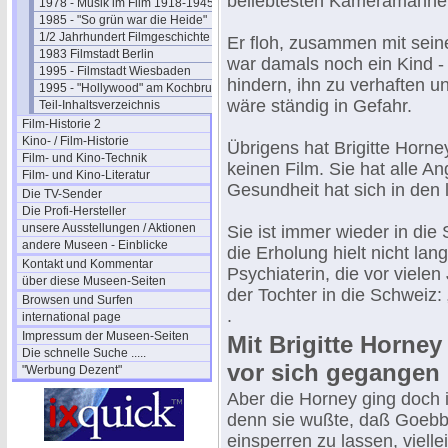
beliebtesten Kameramänner
1978 - Musik im Film 1918-1945
1985 - "So grün war die Heide"
1/2 Jahrhundert Filmgeschichte
Er floh, zusammen mit sein
1983 Filmstadt Berlin
war damals noch ein Kind 
1995 - Filmstadt Wiesbaden
hindern, ihn zu verhaften 
1995 - "Hollywood" am Kochbrunnen
wäre ständig in Gefahr.
Teil-Inhaltsverzeichnis
Film-Historie 2
Kino- / Film-Historie
Übrigens hat Brigitte Horney
Film- und Kino-Technik
keinen Film. Sie hat alle A
Film- und Kino-Literatur
Gesundheit hat sich in den 
Die TV-Sender
Die Profi-Hersteller
unsere Ausstellungen / Aktionen
Sie ist immer wieder in die
andere Museen - Einblicke
die Erholung hielt nicht lan
Kontakt und Kommentar
Psychiaterin, die vor viele
über diese Museen-Seiten
der Tochter in die Schweiz:
Browsen und Surfen
.
international page
Impressum der Museen-Seiten
Mit Brigitte Horney
Die schnelle Suche .....
vor sich gegangen
"Werbung Dezent"
Aber die Horney ging doch
denn sie wußte, daß Goebb
einsperren zu lassen, viel