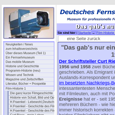
Sie sind hier :
Startseite
→
Film-Historie
- 61
eine Seite zurück
Neuigkeiten / News
"Das gab's nur ei
zum Inhaltsverzeichnis
1
Über dieses Museum (Teil 1)
Ein Fernsehmuseum
Der Schriftsteller Curt Ri
Das mobile Museum
1956 und 1958
zwei Büche
Historie und Geschichte
Programm-Historie (neu)
geschrieben. Als Emigrant
Wissen und Technik
Auslands-Korrespondent un
Magazine und Zeitschriften
im besetzten Nachkriegs-Be
Literatur, Bücher + Prospekte
intessantentesten Mensche
Film-Historie 1
mit Filmleuten, auch mit Pol
Die ganz kurze Filmgeschichte
Historie von Schall, Bild und Optik
Ereignisse
hat er - seit 19
H.Fraenkel - Lebewohl,Deutschland
mehreren Büchern - wie hie
H.Fraenkel - Geschichte des Films 1
immer historisch korrekten
H.Fraenkel - Geschichte des Films 2