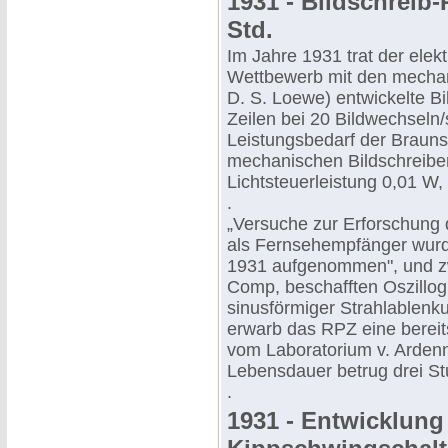
1931 - Bildschreib-
Std.
Im Jahre 1931 trat der elek
Wettbewerb mit den mechan
D. S. Loewe) entwickelte Bi
Zeilen bei 20 Bildwechseln/
Leistungsbedarf der Braun
mechanischen Bildschreiber
Lichtsteuerleistung 0,01 W,
.
„Versuche zur Erforschung
als Fernsehempfänger wurd
1931 aufgenommen", und zwa
Comp, beschafften Oszillog
sinusförmiger Strahlablenk
erwarb das RPZ eine berei
vom Laboratorium v. Ardenn
Lebensdauer betrug drei S
.
1931 - Entwicklung