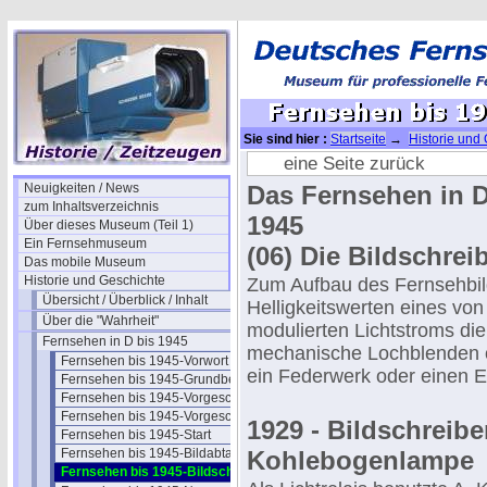
Sie sind hier :
Startseite
→
Historie und
Bildschreiber
eine Seite zurück
Neuigkeiten / News
Das Fernsehen in 
zum Inhaltsverzeichnis
1945
Über dieses Museum (Teil 1)
Ein Fernsehmuseum
(06) Die Bildschrei
Das mobile Museum
Historie und Geschichte
Zum Aufbau des Fernsehbi
Übersicht / Überblick / Inhalt
Helligkeitswerten eines v
Über die "Wahrheit"
modulierten Lichtstroms die
Fernsehen in D bis 1945
mechanische Lochblenden o
Fernsehen bis 1945-Vorwort
ein Federwerk oder einen E
Fernsehen bis 1945-Grundbegriffe
Fernsehen bis 1945-Vorgeschichte I
Fernsehen bis 1945-Vorgeschichte 2
1929 - Bildschreibe
Fernsehen bis 1945-Start
Fernsehen bis 1945-Bildabtaster
Kohlebogenlampe
Fernsehen bis 1945-Bildschreiber