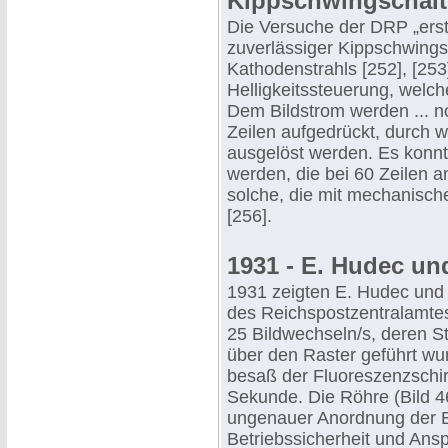
Kippschwingschal
Die Versuche der DRP „erst
zuverlässiger Kippschwing
Kathodenstrahls [252], [253]
Helligkeitssteuerung, welche
Dem Bildstrom werden ... n
Zeilen aufgedrückt, durch 
ausgelöst werden. Es konnt
werden, die bei 60 Zeilen 
solche, die mit mechanische
[256].
1931 - E. Hudec und
1931 zeigten E. Hudec und
des Reichspostzentralamtes
25 Bildwechseln/s, deren 
über den Raster geführt wu
besaß der Fluoreszenzschi
Sekunde. Die Röhre (Bild 46
ungenauer Anordnung der El
Betriebssicherheit und Ans