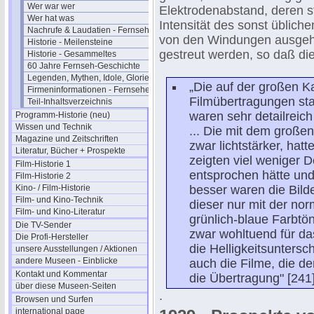
Wer war wer
Elektrodenabstand, deren st
Wer hat was
Intensität des sonst üblich
Nachrufe & Laudatien - Fernsehen
von den Windungen ausgehe
Historie - Meilensteine
gestreut werden, so daß die
Historie - Gesammeltes
60 Jahre Fernseh-Geschichte
Legenden, Mythen, Idole, Glorie
„Die auf der großen K
Firmeninformationen - Fernsehen
Filmübertragungen sta
Teil-Inhaltsverzeichnis
waren sehr detailreich
Programm-Historie (neu)
Wissen und Technik
... Die mit dem große
Magazine und Zeitschriften
zwar lichtstärker, hat
Literatur, Bücher + Prospekte
zeigten viel weniger D
Film-Historie 1
entsprochen hätte und 
Film-Historie 2
Kino- / Film-Historie
besser waren die Bild
Film- und Kino-Technik
dieser nur mit der nor
Film- und Kino-Literatur
grünlich-blaue Farbt
Die TV-Sender
zwar wohltuend für da
Die Profi-Hersteller
die Helligkeitsuntersc
unsere Ausstellungen / Aktionen
andere Museen - Einblicke
auch die Filme, die de
Kontakt und Kommentar
die Übertragung" [241]
über diese Museen-Seiten
.
Browsen und Surfen
international page