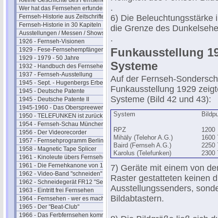
Kleine Geschichte des Fernsehens
.
Wer hat das Fernsehen erfunden?
Fernseh-Historie aus Zeitschriften
6) Die Beleuchtungsstärke i
Fernseh-Historie in 30 Kapiteln
die Grenze des Dunkelsehen'
Ausstellungen / Messen / Shows
.
1926 - Fernseh-Visionen
Funkausstellung 19
1929 - Fese-Fernsehempfänger
1929 - 1979 - 50 Jahre
Systeme
1932 - Handbuch des Fernsehens
1937 - Fernseh-Ausstellung
Auf der Fernseh-Sondersc
1945 - Sept. - Hugenbergs Erbe
Funkausstellung 1929 zeigt
1945 - Deutsche Patente
Systeme (Bild 42 und 43):
1945 - Deutsche Patente II
1945-1960 - Das Oberspreewerk
System
Bildp
1950 - TELEFUNKEN ist zurück
1954 - Fernseh-Schau München
RPZ
1200
1956 - Der Videorecorder
Mihäly (Telehor A.G.)
1600 
1957 - Fernsehprogramm Berlin
Baird (Fernseh A.G.)
2250 
1958 - Magnetic Tape Splicer
Karolus (Telefunken)
2300 
1961 - Kinoleute übers Fernsehen
1961 - Die Fernehkanone von 1936
7) Geräte mit einem von d
1962 - Video-Band "schneiden"
Raster gestatteten keinen 
1962 - Schneidegerät FR12 "Senior"
Ausstellungssenders, sonde
1963 - Eintritt frei Fernsehen
Bildabtastern.
1964 - Fernsehen - wer es macht
1965 - Der "Beat-Club"
1966 - Das Ferbfernsehen kommt