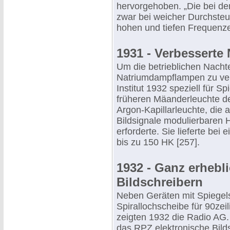
hervorgehoben. „Die bei de
zwar bei weicher Durchste
hohen und tiefen Frequenz
1931 - Verbessert
Um die betrieblichen Nacht
Natriumdampflampen zu verm
Institut 1932 speziell für S
früheren Mäanderleuchte d
Argon-Kapillarleuchte, die 
Bildsignale modulierbaren
erforderte. Sie lieferte b
bis zu 150 HK [257].
1932 - Ganz erhebli
Bildschreibern
Neben Geräten mit Spiegel
Spirallochscheibe für 90zeil
zeigten 1932 die Radio AG
das RPZ elektronische Bild