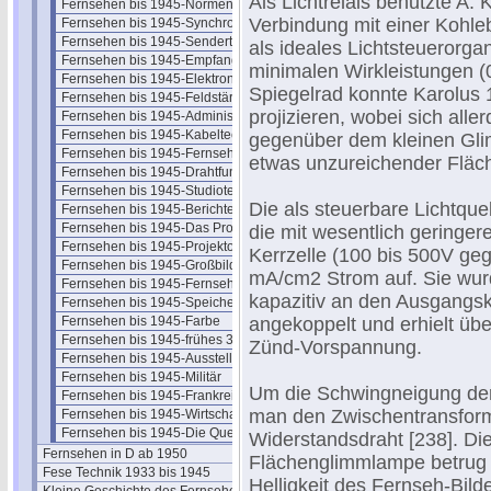
Als Lichtrelais benutzte A. 
Fernsehen bis 1945-Normen
Verbindung mit einer Kohle
Fernsehen bis 1945-Synchronisation
Fernsehen bis 1945-Sendertechnik
als ideales Lichtsteuerorgan
Fernsehen bis 1945-Empfangstech.
minimalen Wirkleistungen (
Fernsehen bis 1945-Elektronenoptik
Spiegelrad konnte Karolus 
Fernsehen bis 1945-Feldstärken
projizieren, wobei sich all
Fernsehen bis 1945-Administration
Fernsehen bis 1945-Kabeltechnik
gegenüber dem kleinen Glim
Fernsehen bis 1945-Fernsehspr.
etwas unzureichender Fläche
Fernsehen bis 1945-Drahtfunk
Fernsehen bis 1945-Studiotechnik
Die als steuerbare Lichtqu
Fernsehen bis 1945-Berichterstatt.
Fernsehen bis 1945-Das Programm
die mit wesentlich geringer
Fernsehen bis 1945-Projektoren
Kerrzelle (100 bis 500V ge
Fernsehen bis 1945-Großbildanlagen
mA/cm2 Strom auf. Sie wurd
Fernsehen bis 1945-Fernseh-Theater
kapazitiv an den Ausgangsk
Fernsehen bis 1945-Speicherung
Fernsehen bis 1945-Farbe
angekoppelt und erhielt übe
Fernsehen bis 1945-frühes 3D
Zünd-Vorspannung.
Fernsehen bis 1945-Ausstellungen
Fernsehen bis 1945-Militär
Um die Schwingneigung der 
Fernsehen bis 1945-Frankreich
man den Zwischentransform
Fernsehen bis 1945-Wirtschaftsfragen
Fernsehen bis 1945-Die Quellen
Widerstandsdraht [238]. Die
Fernsehen in D ab 1950
Flächenglimmlampe betrug 
Fese Technik 1933 bis 1945
Helligkeit des Fernseh-Bilde