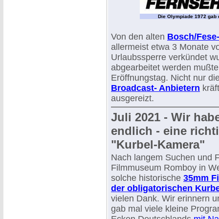
Die Olympiade 1972 gab 
Von den alten
Bosch/Fese
allermeist etwa 3 Monate v
Urlaubssperre verkündet wurd
abgearbeitet werden mußten
Eröffnungstag. Nicht nur 
Broadcast- Anbietern
kräft
ausgereizt.
Juli 2021 - Wir hab
endlich - eine richt
"Kurbel-Kamera"
Nach langem Suchen und F
Filmmuseum Romboy in Wes
solche historische
35mm Fi
der obligatorischen Kurbe
vielen Dank. Wir erinnern 
gab mal viele kleine Progra