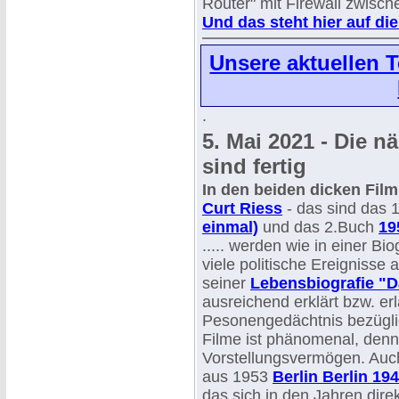
Router" mit Firewall zwisc
Und das steht hier auf diese
Unsere aktuellen 
.
5. Mai 2021 - Die n
sind fertig
In den beiden dicken Fi
Curt Riess
- das sind das 
einmal)
und das 2.Buch
19
..... werden wie in einer B
viele politische Ereignisse a
seiner
Lebensbiografie "D
ausreichend erklärt bzw. erl
Pesonengedächtnis bezügli
Filme ist phänomenal, denn
Vorstellungsvermögen. Auch
aus 1953
Berlin Berlin 19
das sich in den Jahren dir