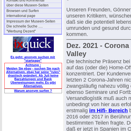
Kontakt und Kommentar
über diese Museen-Seiten
Unseren Freunden, Gönnern
Browsen und Surfen
unseren Kritikern, wünschen
international page
daß sie die potentiell lebe
Impressum der Museen-Seiten
Die schnelle Suche .....
umrunden und gesund durch 
"Werbung Dezent"
kommen.
Dez. 2021 - Corona 
Valley
Es geht: anonym suchen mit
Die technische Präsenz bei
"startpage"
Achtung :
auf das (oder die) Home-Off
Meiden Sie ebay - suchen Sie nach
Alternativen. ebay hat seine "rules"
konzentriert. Der Kundenve
drastisch geändert. Ab Juli keine
letzten 2 Corona-Jahren nic
Barzahlungen und Bank
Überweisungen mehr. Es gibt
zwangsläufig nahezu völlig 
Alternativen.
Warum anonym surfen ?
ebenso Seminare und Fortb
Versandlogístik muß auch n
unbedingt von hier aus erfo
erstmalig
im Hifi- Bereich
b
2016 oder 2017 in Berührun
bestimmten Teilen fragte. 
daß er jetzt in Spanien im C