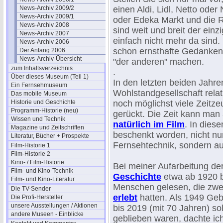
News-Archiv 2009/2
einen Aldi, Lidl, Netto ode
News-Archiv 2009/1
oder Edeka Markt und die R
News-Archiv 2008
sind weit und breit der ein
News-Archiv 2007
einfach nicht mehr da sind.
News-Archiv 2006
schon ernsthafte Gedanken 
Der Anfang 2006
News-Archiv-Übersicht
"der anderen" machen.
zum Inhaltsverzeichnis
.
Über dieses Museum (Teil 1)
In den letzten beiden Jahre
Ein Fernsehmuseum
Wohlstandgesellschaft relati
Das mobile Museum
Historie und Geschichte
noch möglichst viele Zeitze
Programm-Historie (neu)
gerückt. Die Zeit kann man
Wissen und Technik
natürlich im Film
. In dies
Magazine und Zeitschriften
beschenkt worden, nicht nu
Literatur, Bücher + Prospekte
Fernsehtechnik, sondern au
Film-Historie 1
Film-Historie 2
Kino- / Film-Historie
Bei meiner Aufarbeitung de
Film- und Kino-Technik
Geschichte
etwa ab 1920 bi
Film- und Kino-Literatur
Menschen gelesen, die zw
Die TV-Sender
erlebt
hatten. Als 1949 Gebo
Die Profi-Hersteller
unsere Ausstellungen / Aktionen
bis 2019 (mit 70 Jahren) so
andere Museen - Einblicke
geblieben waren, dachte ich