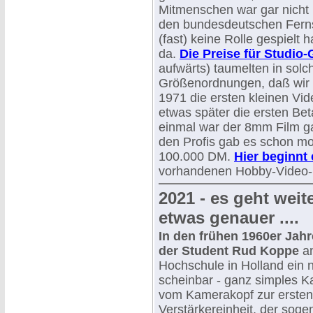
Mitmenschen war gar nicht
den bundesdeutschen Fern
(fast) keine Rolle gespielt 
da.
Die Preise für Studio-
aufwärts) taumelten in solc
Größenordnungen, daß wir d
1971 die ersten kleinen Vi
etwas später die ersten Be
einmal war der 8mm Film ga
den Profis gab es schon mo
100.000 DM.
Hier beginnt 
vorhandenen Hobby-Video-
2021 - es geht weit
etwas genauer ....
In den frühen 1960er Jahr
der Student Rud Koppe
an
Hochschule in Holland ein 
scheinbar - ganz simples K
vom Kamerakopf zur ersten
Verstärkereinheit, der sog