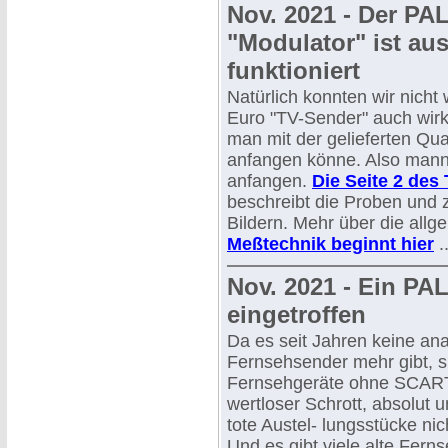
Nov. 2021 - Der PA
"Modulator" ist au
funktioniert
Natürlich konnten wir nicht
Euro "TV-Sender" auch wirk
man mit der gelieferten Qua
anfangen könne. Also mann
anfangen.
Die Seite 2 des
beschreibt die Proben und z
Bildern. Mehr über die all
Meßtechnik beginnt hier
..
Nov. 2021 - Ein PA
eingetroffen
Da es seit Jahren keine an
Fernsehsender mehr gibt, si
Fernsehgeräte ohne SCAR
wertloser Schrott, absolut 
tote Austel- lungsstücke ni
Und es gibt viele alte Fern