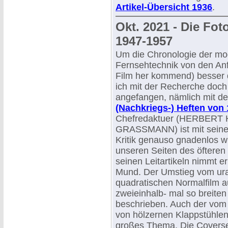
Artikel-Übersicht 1936
.
Okt. 2021 - Die Fo
1947-1957
Um die Chronologie der m
Fernsehtechnik von den An
Film her kommend) besser 
ich mit der Recherche doch
angefangen, nämlich mit d
(Nachkriegs-) Heften von
Chefredaktuer (HERBERT
GRASSMANN) ist mit seiner
Kritik genauso gnadenlos wi
unseren Seiten des öfteren
seinen Leitartikeln nimmt er
Mund. Der Umstieg vom ura
quadratischen Normalfilm a
zweieinhalb- mal so breite
beschrieben. Auch der vo
von hölzernen Klappstühlen
großes Thema. Die Coversei