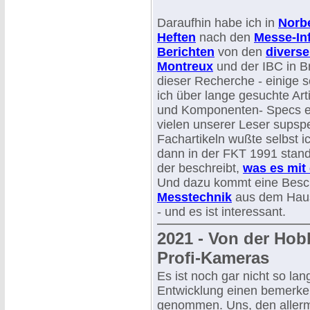
Daraufhin habe ich in
Norbe
Heften
nach den
Messe-In
Berichten
von den
diverse
Montreux
und der IBC in Br
dieser Recherche - einige 
ich über lange gesuchte Art
und Komponenten- Specs erl
vielen unserer Leser supsp
Fachartikeln wußte selbst i
dann in der FKT 1991 stand 
der beschreibt,
was es mit
Und dazu kommt eine Besc
Messtechnik
aus dem Haus 
- und es ist interessant.
2021 - Von der Hob
Profi-Kameras
Es ist noch gar nicht so lan
Entwicklung einen bemerk
genommen. Uns, den aller