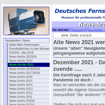
Sie sind hier :
Startseite
→
Neuigkeiten 
eine Seite zurück
Neuigkeiten / News
Alte News 2021 wer
letzte Web-Änderungen
Unsere "alten" Neuigkeite
Grundsätzliches zu den Museen
jahrgangsweise aufgehob
DSGVO - Mai 2018
News-Archiv 2023/24
News-Archiv 2022
Dezember 2021 - Da
News-Archiv 2021
zuende .....
News-Archiv 2019/2020
News-Archiv 2017/2018
Die Kernfrage nach 2 Jah
News-Archiv 2016
Pandemie ist doch :
News-Archiv 2015
Was ist wertvoller als die G
News-Archiv 2014
News-Archiv 2013
sowohl die eigene Gesundhe
News-Archiv 2012
Gesundheit "der anderen" ?
News-Archiv 2011
News-Archiv 2010/2
Stellen Sie sich nur mal vor
News-Archiv 2010/1