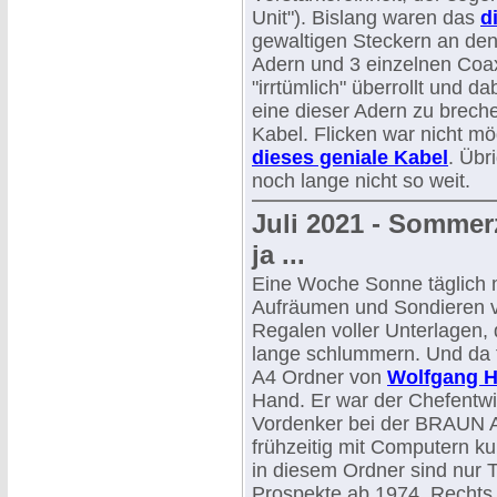
Unit"). Bislang waren das
d
gewaltigen Steckern an den
Adern und 3 einzelnen Coax
"irrtümlich" überrollt und d
eine dieser Adern zu brech
Kabel. Flicken war nicht mö
dieses geniale Kabel
. Übr
noch lange nicht so weit.
Juli 2021 - Sommer
ja ...
Eine Woche Sonne täglich m
Aufräumen und Sondieren 
Regalen voller Unterlagen, 
lange schlummern. Und da fä
A4 Ordner von
Wolfgang H
Hand. Er war der Chefentwi
Vordenker bei der BRAUN A
frühzeitig mit Computern k
in diesem Ordner sind nur 
Prospekte ab 1974. Rechts 