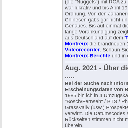
(die "Nuggets") mit RCA zu 
war lukrativ und bis April 1
Ordnung. Von den Japanern
Chinesen gabs gar nicht u
Genaues. Bis auf einmal d
lange Vorankündigung zeig
aus Deutschland auf dem
T
Montreux
die brandneuen
Videorecorder
. Schaun Sie
Montreux-Berichte
und in 
Aug. 2021 - Über d
.....
Bei der Suche nach Infor
Erscheinungsdaten von 
1985 bin ich in 4 Umzugskar
"Bosch/Fernseh" / BTS / Phi
GrassVally (usw.) Prospekt
verwirrt. Die Datumscodes 
Rückseiten stimmen nicht m
überein.