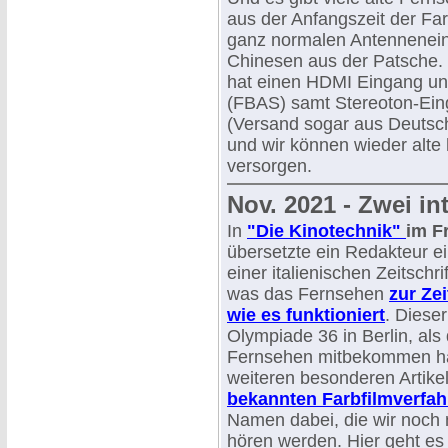
aus der Anfangszeit der Far
ganz normalen Antenneneing
Chinesen aus der Patsche.
hat einen HDMI Eingang und
(FBAS) samt Stereoton-Einga
(Versand sogar aus Deutsch
und wir können wieder alte 
versorgen.
Nov. 2021 - Zwei in
In
"Die
Kinotechnik"
im F
übersetzte ein Redakteur ei
einer italienischen Zeitschri
was das Fernsehen
zur Ze
wie es funktioniert
. Dieser
Olympiade 36 in Berlin, al
Fernsehen mitbekommen hat
weiteren besonderen Artikel
bekannten Farbfilmverfah
Namen dabei, die wir noch 
hören werden. Hier geht e