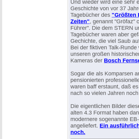
Und wieder wird eine sehr e
Geschichte von vor 37 Jahre
Tagebücher des
"Größten F
Zeiten"
, genannt "Gröfaz" 
Führer". Die dem STERN u
Tagebücher waren aber gefäl
Gechichte, die viel Saub auf
Bei der fiktiven Talk-Runde
unseren großen historische
Kameras der
Bosch Fern
Sogar die als Komparsen a
pensionierten professione
waren baff erstaunt, daß es 
nach so vielen Jahren noch 
Die eigentlichen Bilder di
alten 4.3 Format haben da
modernere sogenannte EB
angeliefert.
Ein ausführlic
noch.