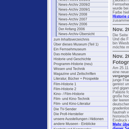
Zworikin 
Fernsehen
News-Archiv 2009/2
wurde bei
News-Archiv 2009/1
Farbe hie
News-Archiv 2008
Historie
News-Archiv 2007
zusammen
News-Archiv 2006
Nov. 2
Der Anfang 2006
News-Archiv-Übersicht
Die Seite
Und die F
zum Inhaltsverzeichnis
bin Wiesb
Über dieses Museum (Teil 1)
möchte mi
Ein Fernsehmuseum
Das mobile Museum
Nov. 2
Historie und Geschichte
Fotogr
Programm-Historie (neu)
Am 25.11
Wissen und Technik
eine neue
Magazine und Zeitschriften
vergange
Literatur, Bücher + Prospekte
junge Fra
Film-Historie 1
gereist u
und gigan
Film-Historie 2
Paläste fo
Kino- / Film-Historie
große hoc
Film- und Kino-Technik
der leere
Film- und Kino-Literatur
deutscher
gnadenlos
Die TV-Sender
hautnah v
Die Profi-Hersteller
historisc
unsere Ausstellungen / Aktionen
Eindruck 
andere Museen - Einblicke
Mehr übe
dieser Se