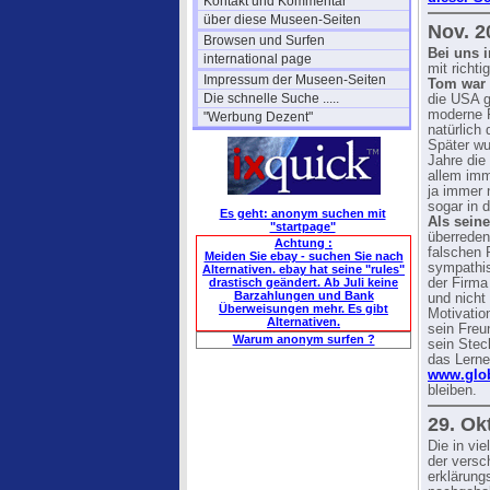
Kontakt und Kommentar
über diese Museen-Seiten
Nov. 2
Browsen und Surfen
Bei uns 
international page
mit rich
Impressum der Museen-Seiten
Tom war 
Die schnelle Suche .....
die USA g
moderne R
"Werbung Dezent"
natürlich
Später wu
Jahre die
allem imm
ja immer 
sogar in 
Es geht: anonym suchen mit
Als sein
"startpage"
überreden
Achtung :
falschen 
Meiden Sie ebay - suchen Sie nach
sympathis
Alternativen. ebay hat seine "rules"
drastisch geändert. Ab Juli keine
der Firma
Barzahlungen und Bank
und nicht
Überweisungen mehr. Es gibt
Motivatio
Alternativen.
sein Freu
Warum anonym surfen ?
sein Stec
das Lerne
www.glob
bleiben.
29. Ok
Die in vi
der vers
erklärung