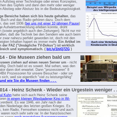
 Aufstieg einer Technologie oder eines Konzeptes,
chen des Gipfels und dann den mehr oder weniger
Beispiel aus Wikipedia 
 Abstieg oder Absturz bis in die Bedeutungslosigkeit.
des Intelligenzquo
ge Bereiche haben sich bis heute gehalten
, das
s Buch und das Radio gehören dazu. Doch dem
, das seit 1936 (
bei uns mit einer 10 jährigen Pause
)
ige Aufwärtsentwicklung erleben konnte, droht
(sowie angeblich auch den Zeitungen). Nicht nur mir
fallen, daß die Technik bei den Sendern wie auch beim
 zwar nahezu perfekt geworden ist, doch mit den
eigten Inhalten hapert es immer mehr.
Ein Artikel im
Auch eine Verteilun
Kinobesuche in Deu
n der FAZ ("Unsägliche TV-Dokus") ist wirklich
ßreich und symptomatisch. (
bit.ly/1hlQ7ZG
)
14 - Die Museen ziehen bald um
useen ziehen auf einen neuen Server um
- nicht
willig. Doch bald ist es soweit. Mal sehen, was den
ator dann dort erwartet. Dann "prozessieren" 8
4Bit Prozessoren für unsere Besucher - oder sie
 sich, weil sie eigentlich "viel zu leistungsfähig"
und wie Sie die Museen finden . . .
2014 - Heinz Schenk - Wieder ein Urgestein weniger . . 
ul Kuhn
hatte sich auch Heinz Schenk seine
poren
in einem kleinen Wiesbadener Kino in Wi-
m
verdient. Es war 1946, ein Jahr nach der
den Niederlage des letzten großen Krieges. Es
s, kein Radio, Fernsehen sowieso nicht und auch
 waren noch sehr sehr rar. In der französischen