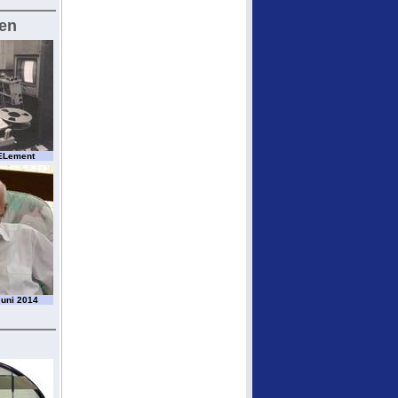
gen
ELement
Juni 2014