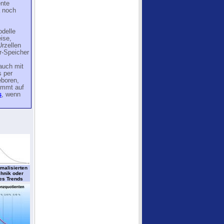
ente
a noch
delle
ise,
rzellen
r-Speicher
auch mit
s per
eboren,
kommt auf
s
, wenn
malisierten
chnik oder
es Trends