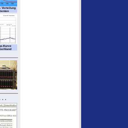
- Verteilung
tienten
gs-Kurve
tschland
. .