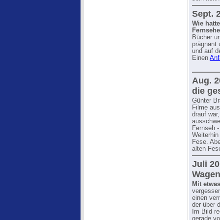
Sept. 
Wie hatt
Fernsehen
Bücher un
prägnant 
und auf d
Einen
Anf
Aug. 2
die ge
Günter Br
Filme aus
drauf war
ausschwe
Fernseh -
Weiterhin
Fese. Abe
alten Fes
Juli 2
Wagen
Mit etwa
vergessen
einen ve
der über 
Im Bild r
gerade vo