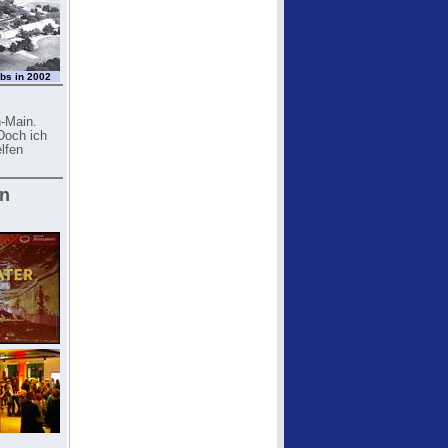
bs in 2002
n-Main.
Doch ich
lfen
en