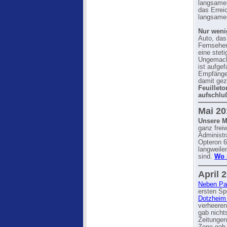
langsamen
das Errei
langsamen
Nur weni
Auto, da
Fernsehen
eine stet
Ungemach 
ist aufge
Empfänger
damit gez
Feuilleto
aufschlu
Mai 20
Unsere M
ganz frei
Administr
Opteron 6
langweilen
sind.
Wo 
April 
Neben Pa
ersten S
Dotzhei
verheeren
gab nicht
Zeitungen