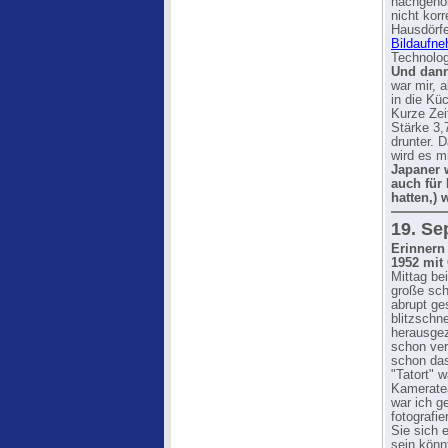
nachgehol
nicht korr
Hausdörfe
Bildaufne
Technologi
Und dann
war mir, 
in die Küc
Kurze Zei
Stärke 3,
drunter. 
wird es m
Japaner 
auch für
hatten,) 
19. Sep
Erinnern
1952 mit
Mittag be
große sc
abrupt ge
blitzschn
herausgez
schon verb
schon das
"Tatort" 
Kameratea
war ich g
fotografi
Sie sich 
sein könn