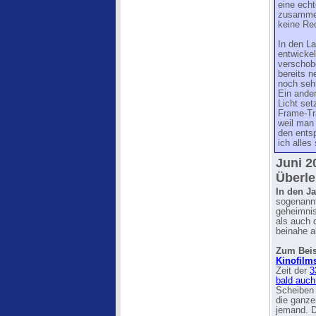
eine echt
zusammen
keine Re
In den L
entwickel
verschob
bereits n
noch seh
Ein ande
Licht se
Frame-Tra
weil man 
den ents
ich alles
Juni 20
Überle
In den J
sogenannt
geheimnis
als auch 
beinahe a
Zum Beisp
Kinofilm
Zeit der
3
bald auc
Scheiben 
die ganze
jemand. D