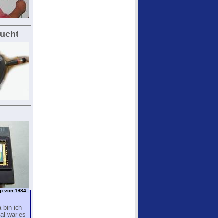
aucht
ip von 1984
 bin ich
al war es