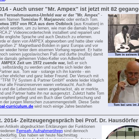
014 - Auch unser "Mr. Ampex" ist jetzt mit 82 gegan
im Fernsehmuseums-Umfeld war er der "Mr. Ampex"
-
tigem Namen
Tomislav F. Marjanovic
oder einfach Tom.
etwa 1957 von RCA aus dem Ostblock
(aus Kroatien) in
eholt worden, um zu lernen, wie man die damals hyper-
CA 2" Videorecordertechnik installiert und repariert und
 die englishe Sprache und auch Deutsch zu erlernen.
rde er dann von AMPEX abgeworben und hatte über viele
 großen 2" Magnetband-Boliden in ganz Europa und vor
er wieder hinter dem eisernen Vorhang repariert. Er hatte
noch seinen jugoslavischen Paß und durfte (mußte) damit
Tom in seinem 
die damals geheimen Video-Keller von Adlershof.
e AMPEX Zeit um 1972 zuende war,
ließ er sich
, selbständig zu werden und suchte sich leider den
Partner aus. Tom war - solange ich ihn kannte - ein
cher ehrlicher und ganz lieber Freund. Der Versuch mit
 "TFM TV System & Partner GmbH" endete leider kläglich
 nur alle Finanzreserven waren verbraucht. Auch die
n und die Lebenslust waren angeknackst, als er merkte,
nd und Partner hatte ihn nur ausgenutzt. Zuletzt hatte Tom
kenpferd geflegt und ein Buch über Gehirnforschung und
n der jungen Menschen zusammengestellt. Diese Seite
Tom bei uns im 
al-curriculum.de
wird noch einige Jahre bestehen
t. 2014- Zeitzeugengespräch bei Prof. Dr. Hausdörfer
elen Artikeln abgedruckten Erklärungen der Funktionen
chiedenen
Fernseh- Aufnahmeröhren
sind dennoch
sbedürftig. Das haben wir heute Nachmittag