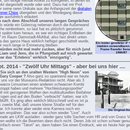
t, um einige fremde Artikel zu korrigieren, in denen es
ekt dargestellt wurde oder wird. Dazu hat mir Prof.
r seine raren Unikate aus der Anfangszeit der
digitalen
hmer Chips
übergeben und den Werdegang dieser
e ausführlich erläutert.
 nach dem Abschluß unseres langen Gespräches
als würde ein Güterzug nebenan durch die Außenwand
he reinbrettern, so laut hat es plötzlich gerummst.
t später kam heraus, es war ein richtiges Erdbeben der
7 im Raum Darmstadt-Mühltal, also fast direkt unten
Da das ganze Haus wirklich heftigst geschüttelt wurde,
Ein letzter geretteter 4"
ir noch lange in Erinnerung bleiben.
intakten verwendbaren
würden nicht mal mehr zucken, aber für mich (und
Frame-Transfer Sens
1986/87
 Liam und Jens, die in Pfungstadt auf mich gewartet
war das "Erlebnis" wirklich "einzigartig".
t. 2014 - "Zwölf Uhr Mittags" - aber bei uns hier ....
 Sie sich an den uralten Western "High Noon" von
 Gary Cooper ?
Also ganz so spannend war es heute
i uns vor der Museums-Redaktion nicht. Aber als 3
hwarze Limusinen einen anderen schwarzen Kombi
stoppt haben und mehrere "Hochleistungssportler"
ell mit gezogenen Waffen den multikulturellen Beifahrer
ogen und auf den Boden "verbracht" hatten, war ich
lüfft. Es ging alles wirklich blitzschnell und es ist ja
 zweite Mal, daß unsere kleine Straße reif für den
war. Ich konnte aber weder eine Kamera noch ein
Die Original-S
m erspähen. Das war also schon wieder "Live". Auch
erade am LKW ausladen - wieder ganz tolle Sachen vom HR und von Grass Va
eren wollte ich die Beamten dann doch nicht. Deren Job ist schon schwer gen
einfach einen "Tatort" an, dann haben Sie einen Eindruck, wie es heute hier 
te.