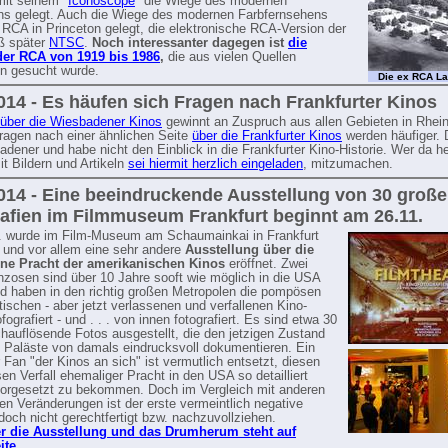
mit seinem "
Iconoscope
" die Wiege des modernen
s gelegt. Auch die Wiege des modernen Farbfernsehens
 RCA in Princeton gelegt, die elektronische RCA-Version der
ß später
NTSC
.
Noch interessanter dagegen ist
die
 der RCA von 1919 bis 1986
,
die aus vielen Quellen
 gesucht wurde.
Die ex RCA La
014 - Es häufen sich Fragen nach Frankfurter Kinos
über die Wiesbadener Kinos
gewinnt an Zuspruch aus allen Gebieten in Rhei
ragen nach einer ähnlichen Seite
über die Frankfurter Kinos
werden häufiger. 
adener und habe nicht den Einblick in die Frankfurter Kino-Historie. Wer da he
t Bildern und Artikeln
sei hiermit herzlich eingeladen
, mitzumachen.
014 - Eine beeindruckende Ausstellung von 30 groß
afien im Filmmuseum Frankfurt beginnt am 26.11.
. wurde im Film-Museum am Schaumainkai in Frankfurt
 und vor allem eine sehr andere
Ausstellung über die
ne Pracht der amerikanischen Kinos
eröffnet. Zwei
nzosen sind über 10 Jahre sooft wie möglich in die USA
nd haben in den richtig großen Metropolen die pompösen
tischen - aber jetzt verlassenen und verfallenen Kino-
fografiert - und . . . von innen fotografiert. Es sind etwa 30
hauflösende Fotos ausgestellt, die den jetzigen Zustand
n Paläste von damals eindrucksvoll dokumentieren. Ein
 Fan "der Kinos an sich" ist vermutlich entsetzt, diesen
en Verfall ehemaliger Pracht in den USA so detailliert
orgesetzt zu bekommen. Doch im Vergleich mit anderen
hen Veränderungen ist der erste vermeintlich negative
doch nicht gerechtfertigt bzw. nachzuvollziehen.
r die Ausstellung und das Drumherum steht auf
ite
.