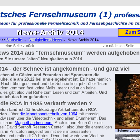
Zum 
er :
Startseite
→
Neuigkeiten / News
→ News-Archiv 2014
eine Seite zurück
zur nächsten Seite
News 2014 aus "fernsehmuseum" werden aufgehoben
en Sie unsere "alten" Neuigkeiten aus 2014
014 - der Schnee ist angekommen - und ganz viel
chen alle Gästen und Freunden und Sponsoren die
uhe, die am 28.12 bei uns eingekehrt ist.
Es hatte nämlich
 Nacht über geschneit und der Schnee liegt jetzt über 15cm
itdem kommen fast keine Mails mehr und auch keine
e, es gibt also viel Ruhe zum Lesen und zum Arbeiten.
Und
e ich das hier gefunden :
die RCA in 1985 verkauft werden ?
iten fand ich 13 hochkarätige Artikel aus den RCA
rien
- über
die Manetbandtechnik von 1964
mit massig
ndwissen über die Videotechnik und allem Drumherum. Das
ürlich im
Magnetbandmuseum
. Auch ist ein Buch über die
des "David Sarnoff Research Center", also über die ehemaligen
Schnee vor de
s in Princeton eingetroffen mit sehr interessanten
len und uralten RCA Fotos. Denn dort wurde von Vladimir