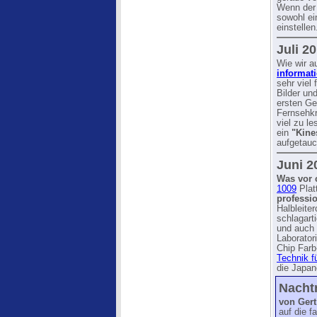
Wenn der F
sowohl ei
einstellen
Juli 2
Wie wir a
informat
sehr viel
Bilder un
ersten Ge
Fernsehkr
viel zu l
ein
"Kine
aufgetauc
Juni 2
Was vor c
1009
Platt
professi
Halbleite
schlagart
und auch 
Laborator
Chip Farb
Technik f
die Japane
Nachtr
von Gert
auf die f