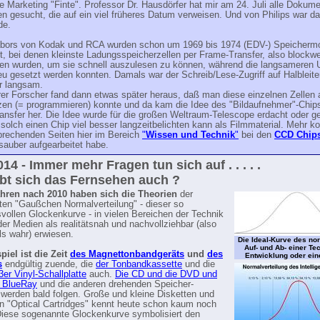
e Marketing "Finte". Professor Dr. Hausdörfer hat mir am 24. Juli alle Dokum
 gesucht, die auf ein viel früheres Datum verweisen. Und von Philips war d
de.
abors von Kodak und RCA wurden schon um 1969 bis 1974 (EDV-) Speichermo
t, bei denen kleinste Ladungsspeicherzellen per Frame-Transfer, also blockwe
en wurden, um sie schnell auszulesen zu können, während die langsameren U
eu gesetzt werden konnten. Damals war der Schreib/Lese-Zugriff auf Halbleite
r langsam.
rer Forscher fand dann etwas später heraus, daß man diese einzelnen Zellen 
tzen (= programmieren) konnte und da kam die Idee des "Bildaufnehmer"-Chip
nsfer her. Die Idee wurde für die großen Weltraum-Telescope erdacht oder g
solch einen Chip viel besser langzeitbelichten kann als Filmmaterial. Mehr 
prechenden Seiten hier im Bereich
"
Wissen und Technik
"
bei den
CCD Chip
 sauber aufgearbeitet habe.
14 - Immer mehr Fragen tun sich auf . . . . .
bt sich das Fernsehen auch ?
ahren nach 2010 haben sich die Theorien
der
en "Gaußchen Normalverteilung" - dieser so
vollen Glockenkurve - in vielen Bereichen der Technik
der Medien als realitätsnah und nachvollziehbar (also
ls wahr) erwiesen.
Die Ideal-Kurve des nor
Auf- und Ab- einer Te
iel ist
die Zeit
des Magnettonbandgeräts
und
des
Entwicklung oder ein
s
endgültig zuende, die
der Tonbandkassette
und die
3er Vinyl-Schallplatte
auch.
Die CD und die DVD und
h BlueRay
und die anderen drehenden Speicher-
werden bald folgen. Große und kleine Disketten und
n "Optical Cartridges" kennt heute schon kaum noch
iese sogenannte Glockenkurve symbolisiert den