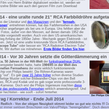
ilm von Herrn Brähler digitalisiert worden ist, werden wir
nzelne Bilder wie auch den ganzen Film zum Download
.
014 - eine uralte runde 21" RCA Farbbildröhre aufget
us der Literatur und
den Magazinen
und den "
fernseh-
ionen
" entnehmen können, hat das Farbfernsehen in den USA
 früher angefangen als bei uns in Europa. Uns fehlten aber die
d Fotos, außer von den Messen, auf denen damals 1952 die
räte vorgestellt wurden. Auch von dem US-amerikanischen
ieg Anfang der 1950er Jahre - Mechanik gegen Elektronik - ist
esen. Jetzt ist eine uralte kreisrunde 55cm RCA Farbbildröhre,
scope Tube"
oder besser ein "RCA Radiotron Electron Tube"
ht. Wir durften sie mitnehmen.
Erste Bilder finden Sie hier
.
014 - Vor 30 Jahren setzte die Götterdämmerung ein
a. 50 Jahren in der Hifi-Welt
der
funkelnagelneue DUAL
enspieler bewirkt hatte, hatte
1984/85 in der Welt des
onellen Fernsehens
der erste wirklich funktionierende
rchip von Philips bewirkt. Die Röhren-Kameras waren
ig "out". Es gab
zwar 15 Jahre früher
schon diverse Studien
fertige Muster solcher Bildwandler-Chips von den Bell
ies, RCA und Kodak und es gab sogar erste professionelle 3-
-Kameras. Doch erst die Philips Ingenieure machten
diese
ür das professionelle Fernsehen
wirklich anwendungsreif. Und
r hechteten - wie sooft - sofort hinterher.
Der Philips Ch
ag / Korrektur - Ende Juli 2014
 Redlich - Von der obigen Neuigkeit stimmt leider so gut wie nichts !!!
Da
ast immer seriösen Broschüren von Valvo/Philips "hereingefallen". Doch diesm