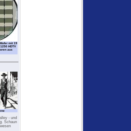
 Wafer mit 19
 1250 HDTV
oren aus
zene
lley - und
ug. Schaun
gewesen