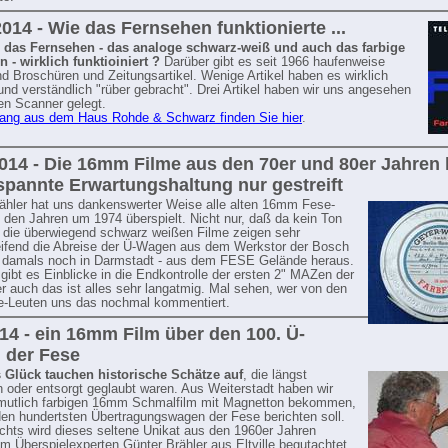
2014 - Wie das Fernsehen funktionierte ...
e das Fernsehen - das analoge schwarz-weiß und auch das farbige
 - wirklich funktioiniert ?
Darüber gibt es seit 1966 haufenweise
d Broschüren und Zeitungsartikel. Wenige Artikel haben es wirklich
und verständlich "rüber gebracht". Drei Artikel haben wir uns angesehen
en Scanner gelegt.
ang aus dem Haus Rohde & Schwarz finden Sie hier
.
014 - Die 16mm Filme aus den 70er und 80er Jahren
spannte Erwartungshaltung nur gestreift
ähler hat uns dankenswerter Weise alle alten 16mm Fese-
 den Jahren um 1974 überspielt. Nicht nur, daß da kein Ton
, die überwiegend schwarz weißen Filme zeigen sehr
ifend die Abreise der Ü-Wagen aus dem Werkstor der Bosch
 damals noch in Darmstadt - aus dem FESE Gelände heraus.
 gibt es Einblicke in die Endkontrolle der ersten 2" MAZen der
r auch das ist alles sehr langatmig. Mal sehen, wer von den
e-Leuten uns das nochmal kommentiert.
014 - ein 16mm Film über den 100. Ü-
 der Fese
s Glück tauchen historische Schätze auf
, die längst
 oder entsorgt geglaubt waren. Aus Weiterstadt haben wir
rmutlich farbigen 16mm Schmalfilm mit Magnetton bekommen,
den hundertsten Übertragungswagen der Fese berichten soll.
echts wird dieses seltene Unikat aus den 1960er Jahren
m Überspielexperten Günter Brähler aus Eltville begutachtet.