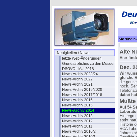
Sie sind hi
Alte 
Neuigkeiten / News
Hier find
letzte Web-Änderungen
Grundsätzliches zu den Museen
Dez. 2
DSGVO - Mai 2018
Wir wüns
News-Archiv 2023/24
gleiche R
News-Archiv 2022
die ganze
News-Archiv 2021
hoch. Se
News-Archiv 2019/2020
Telefonat
News-Archiv 2017/2018
dabei hab
News-Archiv 2016
Mußte 
News-Archiv 2015
Auf 54 Se
News-Archiv 2014
Laborato
News-Archiv 2013
Hintergru
steht nat
News-Archiv 2012
Historie 
News-Archiv 2011
RCA Labor
News-Archiv 2010/2
Jahreszah
News-Archiv 2010/1