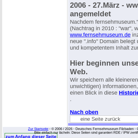
2006 - 27.März - 
angemeldet
Nachdem fernsehmuseum."de
(Nachtrag in 2010 : "war",
www.fernsehmuseum.de
in
neue ".info" Domain belegt 
und kompetentem Inhalt z
Hier beginnen unser
Web.
Wir speichern alle kleinere
unwichtigen) Informationen,
einen Blick in diese
Histor
.
Nach oben
eine Seite zurück
Zur Startseite
- © 2006 / 2026 - Deutsches Fernsehmuseum Filzbaden - Cop
Bitte einfach nur lächeln: Diese Seiten sind garantiert RDE / IPW zert
zum Anfang dieser Seite