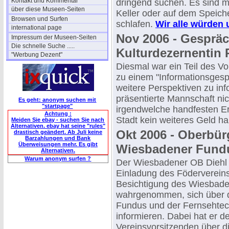
Kontakt und Kommentar
dringend suchen. Es sind me
über diese Museen-Seiten
Keller oder auf dem Speich
Browsen und Surfen
schlafen.
Wir alle würden u
international page
Nov 2006 - Gespräc
Impressum der Museen-Seiten
Die schnelle Suche .....
Kulturdezernentin 
"Werbung Dezent"
Diesmal war ein Teil des Vo
zu einem "Informationsgesp
weitere Perspektiven zu inf
präsentierte Mannschaft ni
Es geht: anonym suchen mit
"startpage"
irgendwelche handfesten E
Achtung :
Stadt kein weiteres Geld ha
Meiden Sie ebay - suchen Sie nach
Alternativen. ebay hat seine "rules"
Okt 2006 - Oberbür
drastisch geändert. Ab Juli keine
Barzahlungen und Bank
Überweisungen mehr. Es gibt
Wiesbadener Fund
Alternativen.
Warum anonym surfen ?
Der Wiesbadener OB Diehl 
Einladung des Föderverein
Besichtigung des Wiesbad
wahrgenommen, sich über d
Fundus und der Fernsehte
informieren. Dabei hat er d
Vereinsvorsitzenden über d