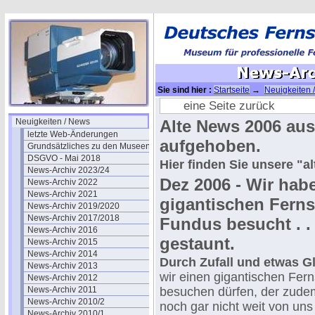
Sie sind hier :
Startseite
→
Neuigkeiten 
eine Seite zurück
Neuigkeiten / News
Alte News 2006 au
letzte Web-Änderungen
aufgehoben.
Grundsätzliches zu den Museen
DSGVO - Mai 2018
Hier finden Sie unsere "a
News-Archiv 2023/24
Dez 2006 - Wir hab
News-Archiv 2022
News-Archiv 2021
gigantischen Ferns
News-Archiv 2019/2020
News-Archiv 2017/2018
Fundus besucht . . 
News-Archiv 2016
gestaunt.
News-Archiv 2015
News-Archiv 2014
Durch Zufall und etwas 
News-Archiv 2013
wir einen gigantischen Fe
News-Archiv 2012
News-Archiv 2011
besuchen dürfen, der zude
News-Archiv 2010/2
noch gar nicht weit von uns e
News-Archiv 2010/1