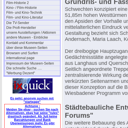
Grundriß- und Fas
Film-Historie 2
Kino- / Film-Historie
Schwechten konzipiert eine 
Film- und Kino-Technik
51,85m hohen Westtürmen 
Film- und Kino-Literatur
den Apsiden der Vorhalle u
Die TV-Sender
mittelalterlichen Eindruck ve
Die Profi-Hersteller
Gestaltung bezieht sich Sc
unsere Ausstellungen / Aktionen
andere Museen - Einblicke
Andernach, Maria Laach, Kö
Kontakt und Kommentar
über diese Museen-Seiten
Der dreibogige Hauptzugang
Browsen und Surfen
Gedächtnisstätte angelegte
international page
aus Langhaus und Querschif
Impressum der Museen-Seiten
Die schnelle Suche .....
Seitlich angeordnete Trep
"Werbung Dezent"
zentralisierende Wirkung de
verkürzten Seitenarmen und
dieser Konzeption auf die
Wiesbadener Programm von
Es geht: anonym suchen mit
"startpage"
Städtebauliche En
Achtung :
Meiden Sie ebay - suchen Sie nach
Alternativen. ebay hat seine "rules"
Forums"
drastisch geändert. Ab Juli keine
Barzahlungen und Bank
Die weitere Bebauung des A
Überweisungen mehr. Es gibt
Alternativen.