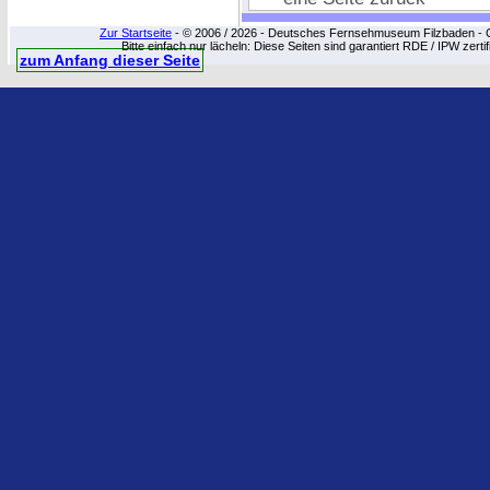
Zur Startseite
- © 2006 / 2026 - Deutsches Fernsehmuseum Filzbaden - Cop
Bitte einfach nur lächeln: Diese Seiten sind garantiert RDE / IPW zert
zum Anfang dieser Seite