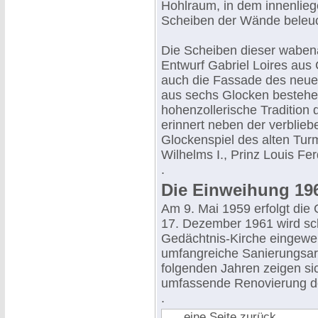
Hohlraum, in dem innenlie
Scheiben der Wände beleu
Die Scheiben dieser wabena
Entwurf Gabriel Loires aus C
auch die Fassade des neuen
aus sechs Glocken bestehen
hohenzollerische Tradition
erinnert neben der verblie
Glockenspiel des alten Tur
Wilhelms I., Prinz Louis Fe
.
Die Einweihung 196
Am 9. Mai 1959 erfolgt die
17. Dezember 1961 wird sch
Gedächtnis-Kirche eingewei
umfangreiche Sanierungsa
folgenden Jahren zeigen s
umfassende Renovierung d
.
eine Seite zurück