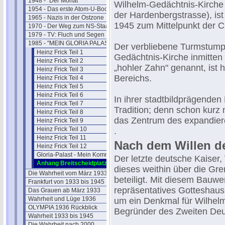
1948 - "Der Monat"
Wilhelm-Gedächtnis-Kirche
1954 - Das erste Atom-U-Boot
der Hardenbergstrasse), ist
1965 - Nazis in der Ostzone
1945 zum Mittelpunkt der Ci
1970 - Der Weg zum NS-Staat
1979 - TV: Fluch und Segen
1985 - "MEIN GLORIA PALAST"
Der verbliebene Turmstumpf
Heinz Frick Teil 1
Gedächtnis-Kirche inmitten 
Heinz Frick Teil 2
„hohler Zahn" genannt, ist 
Heinz Frick Teil 3
Bereichs.
Heinz Frick Teil 4
Heinz Frick Teil 5
Heinz Frick Teil 6
In ihrer stadtbildprägenden
Heinz Frick Teil 7
Tradition; denn schon kurz 
Heinz Frick Teil 8
das Zentrum des expandier
Heinz Frick Teil 9
Heinz Frick Teil 10
.
Heinz Frick Teil 11
Nach dem Willen de
Heinz Frick Teil 12
Gloria-Palast - Mein Kommentar
Der letzte deutsche Kaiser, 
Anhang Breitscheidplatz
dieses weithin über die Gr
Die Wahrheit vom März 1933
beteiligt. Mit diesem Bauwer
Frankfurt von 1933 bis 1945
repräsentatives Gotteshaus
Das Grauen ab März 1933
Wahrheit und Lüge 1936
um ein Denkmal für Wilhelm
OLYMPIA 1936 Rückblick
Begründer des Zweiten Deu
Wahrheit 1933 bis 1945
Die Wahrheit nach 2000