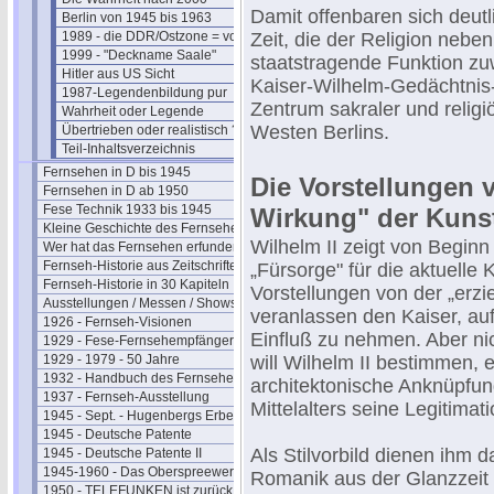
Damit offenbaren sich deutl
Berlin von 1945 bis 1963
1989 - die DDR/Ostzone = vorbei
Zeit, die der Religion neben
1999 - "Deckname Saale"
staatstragende Funktion zu
Hitler aus US Sicht
Kaiser-Wilhelm-Gedächtnis
1987-Legendenbildung pur
Zentrum sakraler und religi
Wahrheit oder Legende
Westen Berlins.
Übertrieben oder realistisch ?
Teil-Inhaltsverzeichnis
Fernsehen in D bis 1945
Die Vorstellungen 
Fernsehen in D ab 1950
Fese Technik 1933 bis 1945
Wirkung" der Kuns
Kleine Geschichte des Fernsehens
Wilhelm II zeigt von Begin
Wer hat das Fernsehen erfunden?
Fernseh-Historie aus Zeitschriften
„Fürsorge" für die aktuelle
Fernseh-Historie in 30 Kapiteln
Vorstellungen von der „erzi
Ausstellungen / Messen / Shows
veranlassen den Kaiser, au
1926 - Fernseh-Visionen
Einfluß zu nehmen. Aber nic
1929 - Fese-Fernsehempfänger
1929 - 1979 - 50 Jahre
will Wilhelm II bestimmen, e
1932 - Handbuch des Fernsehens
architektonische Anknüpfu
1937 - Fernseh-Ausstellung
Mittelalters seine Legitimat
1945 - Sept. - Hugenbergs Erbe
1945 - Deutsche Patente
Als Stilvorbild dienen ihm 
1945 - Deutsche Patente II
1945-1960 - Das Oberspreewerk
Romanik aus der Glanzzeit 
1950 - TELEFUNKEN ist zurück