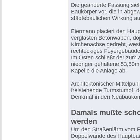
Die geänderte Fassung sieh
Baukörper vor, die in abg
städtebaulichen Wirkung au
Eiermann placiert den Haup
verglasten Betonwaben, dop
Kirchenachse gedreht, west
rechteckiges Foyergebäude
Im Osten schließt der zum 
niedriger gehaltene 53,50m
Kapelle die Anlage ab.
Architektonischer Mittelpun
freistehende Turmstumpf, d
Denkmal in den Neubaukompl
Damals mußte scho
werden
Um den Straßenlärm vom Pr
Doppelwände des Hauptbaue