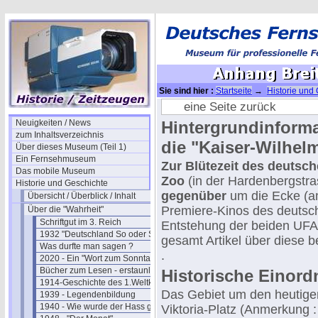
Sie sind hier :
Startseite
→
Historie und
PALAST"
→ Anhang Breitscheidplatz
eine Seite zurück
Neuigkeiten / News
Hintergrundinform
zum Inhaltsverzeichnis
die "Kaiser-Wilhel
Über dieses Museum (Teil 1)
Ein Fernsehmuseum
Zur Blütezeit des deutsc
Das mobile Museum
Zoo
(in der Hardenbergstr
Historie und Geschichte
gegenüber
um die Ecke (a
Übersicht / Überblick / Inhalt
Premiere-Kinos des deutsch
Über die "Wahrheit"
Schriftgut im 3. Reich
Entstehung der beiden UFA
1932 "Deutschland So oder So"
gesamt Artikel über diese 
Was durfte man sagen ?
.
2020 - Ein "Wort zum Sonntag"
Bücher zum Lesen - erstaunlich
Historische Einor
1914-Geschichte des 1.Weltkriegs
Das Gebiet um den heutigen
1939 - Legendenbildung
1940 - Wie wurde der Hass geschürt ?
Viktoria-Platz (Anmerkung :