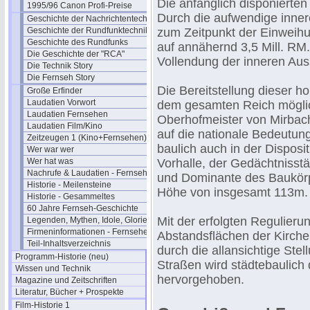
Die anfänglich disponierte
1995/96 Canon Profi-Preise
Durch die aufwendige inner
Geschichte der Nachrichtentechnik
Geschichte der Rundfunktechnik
zum Zeitpunkt der Einweih
Geschichte des Rundfunks
auf annähernd 3,5 Mill. RM
Die Geschichte der "RCA"
Vollendung der inneren Aus
Die Technik Story
Die Fernseh Story
Die Bereitstellung dieser 
Große Erfinder
Laudatien Vorwort
dem gesamten Reich mögli
Laudatien Fernsehen
Oberhofmeister von Mirbach
Laudatien Film/Kino
auf die nationale Bedeutung
Zeitzeugen 1 (Kino+Fernsehen)
baulich auch in der Disposi
Wer war wer
Wer hat was
Vorhalle, der Gedächtnisstät
Nachrufe & Laudatien - Fernsehen
und Dominante des Baukörp
Historie - Meilensteine
Höhe von insgesamt 113m.
Historie - Gesammeltes
60 Jahre Fernseh-Geschichte
Mit der erfolgten Regulier
Legenden, Mythen, Idole, Glorie
Firmeninformationen - Fernsehen
Abstandsflächen der Kirch
Teil-Inhaltsverzeichnis
durch die allansichtige St
Programm-Historie (neu)
Straßen wird städtebaulic
Wissen und Technik
hervorgehoben.
Magazine und Zeitschriften
Literatur, Bücher + Prospekte
Film-Historie 1