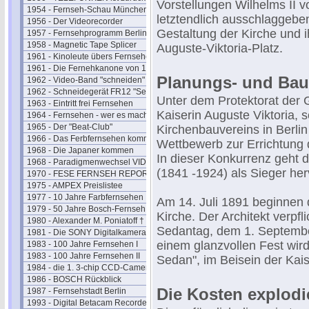
Vorstellungen Wilhelms II 
1954 - Fernseh-Schau München
letztendlich ausschlaggebend
1956 - Der Videorecorder
Gestaltung der Kirche und 
1957 - Fernsehprogramm Berlin
1958 - Magnetic Tape Splicer
Auguste-Viktoria-Platz.
1961 - Kinoleute übers Fernsehen
1961 - Die Fernehkanone von 1936
Planungs- und Bau
1962 - Video-Band "schneiden"
1962 - Schneidegerät FR12 "Senior"
Unter dem Protektorat der G
1963 - Eintritt frei Fernsehen
Kaiserin Auguste Viktoria, 
1964 - Fernsehen - wer es macht
1965 - Der "Beat-Club"
Kirchenbauvereins in Berli
1966 - Das Ferbfernsehen kommt
Wettbewerb zur Errichtung 
1968 - Die Japaner kommen
In dieser Konkurrenz geht 
1968 - Paradigmenwechsel VIDEO
(1841 -1924) als Sieger her
1970 - FESE FERNSEH REPORT
1975 - AMPEX Preislistee
1977 - 10 Jahre Farbfernsehen
Am 14. Juli 1891 beginnen 
1979 - 50 Jahre Bosch-Fernseh
Kirche. Der Architekt verpfl
1980 - Alexander M. Poniatoff †
Sedantag, dem 1. September
1981 - Die SONY Digitalkamera
einem glanzvollen Fest wir
1983 - 100 Jahre Fernsehen I
1983 - 100 Jahre Fernsehen II
Sedan", im Beisein der Kais
1984 - die 1. 3-chip CCD-Camera
1986 - BOSCH Rückblick
Die Kosten explodi
1987 - Fernsehstadt Berlin
1993 - Digital Betacam Recorder