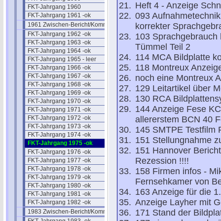
Heft 4 - Anzeige Sch
FKT-Jahrgang 1960
093 Aufnahmetechnik
FKT-Jahrgang 1961 -ok
1961 Zwischen-Bericht/Kommentar
korrekter Sprachgebra
FKT-Jahrgang 1962 -ok
103 Sprachgebrauch b
FKT-Jahrgang 1963 -ok
Tümmel Teil 2
FKT-Jahrgang 1964 -ok
114 MCA Bildplatte 
FKT-Jahrgang 1965 - leer
118 Montreux Anzeig
FKT-Jahrgang 1966 -ok
FKT-Jahrgang 1967 -ok
noch eine Montreux 
FKT-Jahrgang 1968 -ok
129 Leitartikel über 
FKT-Jahrgang 1969 -ok
130 RCA Bildplatten
FKT-Jahrgang 1970 -ok
144 Anzeige Fese KC
FKT-Jahrgang 1971 -ok
FKT-Jahrgang 1972 -ok
allererstem BCN 40 F
FKT-Jahrgang 1973 -ok
145 SMTPE Testfilm P
FKT-Jahrgang 1974 -ok
151 Stellungnahme zu
FKT-Jahrgang 1975 -ok
151 Hannover Bericht 
FKT-Jahrgang 1976 -ok
Rezession !!!!
FKT-Jahrgang 1977 -ok
FKT-Jahrgang 1978 -ok
158 Firmen infos - Mi
FKT-Jahrgang 1979 -ok
Fernsehkamer von Be
FKT-Jahrgang 1980 -ok
163 Anzeige für die 
FKT-Jahrgang 1981 -ok
Anzeige Layher mit Ge
FKT-Jahrgang 1982 -ok
171 Stand der Bildpla
1983 Zwischen-Bericht/Kommentar