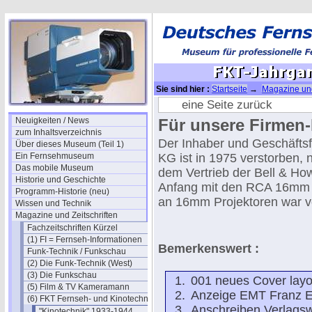
Sie sind hier :
Startseite
→
Magazine und
Jahrgang 1975 -ok
eine Seite zurück
Neuigkeiten / News
Für unsere Firmen-H
zum Inhaltsverzeichnis
Der Inhaber und Geschäftsf
Über dieses Museum (Teil 1)
Ein Fernsehmuseum
KG ist in 1975 verstorben,
Das mobile Museum
dem Vertrieb der Bell & H
Historie und Geschichte
Anfang mit den RCA 16mm P
Programm-Historie (neu)
an 16mm Projektoren war vö
Wissen und Technik
Magazine und Zeitschriften
Fachzeitschriften Kürzel
(1) FI = Fernseh-Informationen
Bemerkenswert :
Funk-Technik / Funkschau
(2) Die Funk-Technik (West)
(3) Die Funkschau
001 neues Cover lay
(5) Film & TV Kameramann
Anzeige EMT Franz 
(6) FKT Fernseh- und Kinotechnik
Anschreiben Verlagsw
"Kinotechnik" 1933-1944