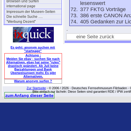
Browsen und Surfen
lesenswert
international page
377 FKTG Vorträge
Impressum der Museen-Seiten
386 erste CANON Anz
Die schnelle Suche .....
405 Gedanken zur Lic
"Werbung Dezent"
.
eine Seite zurück
Es geht: anonym suchen mit
"startpage"
Achtung :
Meiden Sie ebay - suchen Sie nach
Alternativen. ebay hat seine "rules"
drastisch geändert. Ab Juli keine
Barzahlungen und Bank
Überweisungen mehr. Es gibt
Alternativen.
Warum anonym surfen ?
Zur Startseite
- © 2006 / 2026 - Deutsches Fernsehmuseum Filzbaden - Cop
Bitte einfach nur lächeln: Diese Seiten sind garantiert RDE / IPW zert
zum Anfang dieser Seite