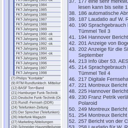
FKT-Jahrgang 1983 -ok
177 eine sehr merkwür
FKT-Jahrgang 1984
lesen kann bis seite 
FKT-Jahrgang 1985
186 automatische A
FKT-Jahrgang 1986
187 Laudatio auf W.
FKT-Jahrgang 1987
FKT-Jahrgang 1988
190 Sprachgebrauch b
FKT-Jahrgang 1989
Tümmel Teil 3
FKT-Jahrgang 1990 -ok
194 Hannover Bericht
FKT-Jahrgang 1991 -ok
201 Anzeige von Boge
FKT-Jahrgang 1992 -ok
202 Anzeige für die 
FKT-Jahrgang 1993
FKT-Jahrgang 1994 -ok
September
FKT-Jahrgang 1995
213 Info über 53. AE
FKT-Jahrgang 1996
214 Sprachgebrauch b
FKT-Jahrgang 1997
Tümmel Teil 4
FKT-Jahrgang 1998
(7) Philips "Kontakte"
217 Digitale Fernseh
(9) RTM Rundfunktech. Mitteilungen
221 Montreux Bericht 
(12) BASF Ton+Band
225 Hannover Bericht 
(21) Hamburger Funk-Technik
230 Franz Petrik ver
(22) Deutsche Funk-Technik (Ost)
Polaroid
(23) Rundf.-Fernseh (DDR)
(24) Telefunken-Zeitung
249 Montreux Bericht 
(25) Der Sprecher (Telefunken)
254 Montreux Bericht 
(26) Interfunk Magazin
257 Bericht von der
(27) Marketing Abteilungen
258 Laudatio für W. 
(29) Schneider-Hausmitteilungen