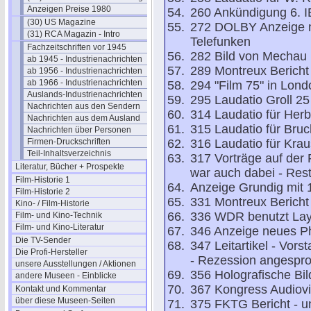
Anzeigen Preise 1980
260 Ankündigung 6. I
(30) US Magazine
272 DOLBY Anzeige mi
(31) RCA Magazin - Intro
Telefunken
Fachzeitschriften vor 1945
282 Bild von Mechau 
ab 1945 - Industrienachrichten
289 Montreux Bericht 
ab 1956 - Industrienachrichten
ab 1966 - Industrienachrichten
294 "Film 75" in Lond
Auslands-Industrienachrichten
295 Laudatio Groll 25
Nachrichten aus den Sendern
314 Laudatio für Her
Nachrichten aus dem Ausland
315 Laudatio für Bruc
Nachrichten über Personen
Firmen-Druckschriften
316 Laudatio für Kra
Teil-Inhaltsverzeichnis
317 Vorträge auf der
Literatur, Bücher + Prospekte
war auch dabei - Rest
Film-Historie 1
Anzeige Grundig mit 
Film-Historie 2
331 Montreux Bericht 
Kino- / Film-Historie
336 WDR benutzt Layh
Film- und Kino-Technik
Film- und Kino-Literatur
346 Anzeige neues Ph
Die TV-Sender
347 Leitartikel - Vor
Die Profi-Hersteller
- Rezession angespr
unsere Ausstellungen / Aktionen
356 Holografische Bil
andere Museen - Einblicke
367 Kongress Audiovi
Kontakt und Kommentar
über diese Museen-Seiten
375 FKTG Bericht - un