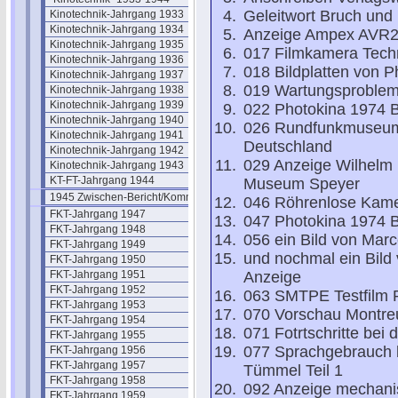
Geleitwort Bruch und 
Kinotechnik-Jahrgang 1933
Kinotechnik-Jahrgang 1934
Anzeige Ampex AVR
Kinotechnik-Jahrgang 1935
017 Filmkamera Tech
Kinotechnik-Jahrgang 1936
018 Bildplatten von 
Kinotechnik-Jahrgang 1937
019 Wartungsproble
Kinotechnik-Jahrgang 1938
Kinotechnik-Jahrgang 1939
022 Photokina 1974 Be
Kinotechnik-Jahrgang 1940
026 Rundfunkmuseum B
Kinotechnik-Jahrgang 1941
Deutschland
Kinotechnik-Jahrgang 1942
029 Anzeige Wilhelm 
Kinotechnik-Jahrgang 1943
KT-FT-Jahrgang 1944
Museum Speyer
1945 Zwischen-Bericht/Kommentar
046 Röhrenlose Kame
FKT-Jahrgang 1947
047 Photokina 1974 Be
FKT-Jahrgang 1948
056 ein Bild von Marc
FKT-Jahrgang 1949
und nochmal ein Bild
FKT-Jahrgang 1950
FKT-Jahrgang 1951
Anzeige
FKT-Jahrgang 1952
063 SMTPE Testfilm P
FKT-Jahrgang 1953
070 Vorschau Montre
FKT-Jahrgang 1954
071 Fotrtschritte bei 
FKT-Jahrgang 1955
077 Sprachgebrauch b
FKT-Jahrgang 1956
FKT-Jahrgang 1957
Tümmel Teil 1
FKT-Jahrgang 1958
092 Anzeige mechani
FKT-Jahrgang 1959