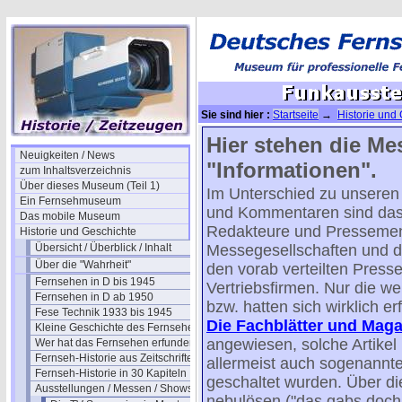
Sie sind hier :
Startseite
→
Historie und
Funkausstellungen in Deutschland
→ Fun
Hier stehen die Me
Neuigkeiten / News
"Informationen".
zum Inhaltsverzeichnis
Über dieses Museum (Teil 1)
Im Unterschied zu unseren 
Ein Fernsehmuseum
und Kommentaren sind das
Das mobile Museum
Redakteure und Pressemen
Historie und Geschichte
Übersicht / Überblick / Inhalt
Messegesellschaften und der
Über die "Wahrheit"
den vorab verteilten Presse
Fernsehen in D bis 1945
Vertriebsfirmen. Nur die 
Fernsehen in D ab 1950
bzw. hatten sich wirklich erfü
Fese Technik 1933 bis 1945
Die Fachblätter und Maga
Kleine Geschichte des Fernsehens
angewiesen, solche Artikel 
Wer hat das Fernsehen erfunden?
Fernseh-Historie aus Zeitschriften
allermeist auch sogenannte
Fernseh-Historie in 30 Kapiteln
geschaltet wurden. Über di
Ausstellungen / Messen / Shows
nebulösen ("das gabs doch