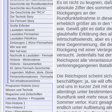
Es ist nicht zu leugnen, daß
Geschichte der Rundfunktechnik
absolute Ziffer des sommer
Geschichte des Rundfunks
Rückganges an der
Die Geschichte der "RCA"
Die Technik Story
Rundfunkteilnahme in dies
Die Fernseh Story
erheblich größer als in den
Große Erfinder
war. Gewiß gibt es dafür di
Laudatien Vorwort
glaubhafte Erklärung des a
Laudatien Fernsehen
Laudatien Film/Kino
Wirtschaftselends, aber es 
Zeitzeugen 1 (Kino+Fernsehen)
eine Gegenmeinung, die di
Wer war wer
Rückgang mit einer Verärg
Wer hat was
versucht. Jedenfalls hat de
Nachrufe & Laudatien - Fernsehen
Reichspost alle Veranlassu
Historie - Meilensteine
Historie - Gesammeltes
verlorengegangenen Batail
60 Jahre Fernseh-Geschichte
Legenden, Mythen, Idole, Glorie
Die Reichspost scheint sich
Firmeninformationen - Fernsehen
beschäftigen; ja, sie will 
Teil-Inhaltsverzeichnis
Programm-Historie (neu)
und uns in kurzer Zeit mit 
Wissen und Technik
allerdings unter bestimmt
Magazine und Zeitschriften
Rundfunk weit mehr neue Sc
Literatur, Bücher + Prospekte
Sommer verlor. Kurz gesagt
Film-Historie 1
endlich unter Aufbietung all
Film-Historie 2
Kino- / Film-Historie