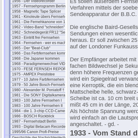
Es sollen außerdem Ferns
1956 - Der Videorecorder
1957 - Fernsehprogramm Berlin
Verfahren mittels der soeben
1958 - Magnetic Tape Splicer
Sendeapparatur der B.B.C.
1961 - Kinoleute übers Fernsehen
1961 - Die Fernehkanone von 1936
Die englische Baird-Gesell
1962 - Video-Band "schneiden"
1962 - Schneidegerät FR12 "Senior"
Sendungen einen wesentlic
1963 - Eintritt frei Fernsehen
heraus. Er soll zwischen 2
1964 - Fernsehen - wer es macht
auf der Londoner Funkausst
1965 - Der "Beat-Club"
1966 - Das Ferbfernsehen kommt
1968 - Die Japaner kommen
Der Empfänger arbeitet mit 
1968 - Paradigmenwechsel VIDEO
fachen Bildwechsel je Sekund
1970 - FESE FERNSEH REPORT
denn höhere Frequenzen geh
1975 - AMPEX Preislistee
wird ein Spiegelrad verwan
1977 - 10 Jahre Farbfernsehen
eine Kerroptik, die ein blen
1979 - 50 Jahre Bosch-Fernseh
1980 - Alexander M. Poniatoff †
Mattscheibe helle, schwarz
1981 - Die SONY Digitalkamera
Scheibe ist ca. 10 cm breit
1983 - 100 Jahre Fernsehen I
mißt 45 cm in der Länge, 20
1983 - 100 Jahre Fernsehen II
Als höchste Spannung werde
1984 - die 1. 3-chip CCD-Camera
1986 - BOSCH Rückblick
wird einfach an die Lauts
1987 - Fernsehstadt Berlin
angeschaltet. - gd. -
1993 - Digital Betacam Recorder
1933 - Vom Stand d
1995/96 Canon Profi-Preise
Geschichte der Nachrichtentechnik