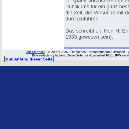
ihr später vorzusetzen gede
Publikums für ein ganz bes
die Zeit, die Versuche mit
durchzuführen.
Das schreibt ein Herr H. En
1933 gewesen sein).
.
Zur Startseite
- © 2006 / 2026 - Deutsches Fernsehmuseum Filzbaden - Cop
Bitte einfach nur lächeln: Diese Seiten sind garantiert RDE / IPW zert
zum Anfang dieser Seite