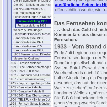
Die TV-Symposien in Montreux
ausführliche Seiten im H
Die IBC - Einleitung und Historie
Die NAB Show's in USA
offensichtlich wurde, wie "d
Die Photokina in Köln
.
Funkausstellungen in Deutschland
Funkausstellung 1933
Das Fernsehen komm
Funkausstellung 1938
. . . doch das Geld ist nic
Weitere Ausstellungen
Kommentare aus dieser s
Frankfurter Broadcast Messen
Hannover-Messe 1969
Fernsehen:
Hannover-Messe 1971
1933 - Vom Stand d
Hannover-Messe 71/2
Hannover-Messe 1972
Ende Juli beginnen die reg
1955 Fernsehschau Killesberg
Fernseh- sendungen der Br
Messen im Ossiland
Rundfunkgesellschaft nach
1926 - Fernseh-Visionen
1929 - Fese-Fernsehempfänger
System Baird. Es wird vierm
1929 - 1979 - 50 Jahre
Woche abends nach 10 Uhr 
1932 - Handbuch des Fernsehens
halbe Stunde lang ein Pro
1937 - Fernseh-Ausstellung
gesendet, das auf der eine
1945 - Sept. - Hugenbergs Erbe
Welle zu „sehen", auf der z
1945 - Deutsche Patente
1945 - Deutsche Patente II
Londoner Welle zu „hören" s
1945-1960 - Das Oberspreewerk
Die B.B.C hat bekanntlich m
1950 - TELEFUNKEN ist zurück
einen Vertrag zwecks Durc
1954 - Fernseh-Schau München