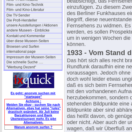
beabsichtigt, das Fernsehe
Film- und Kino-Technik
einzufügen. Zu diesem Zwec
Film- und Kino-Literatur
des Berliner Funkhauses ei
Die TV-Sender
Begriff, diese neuentstand
Die Profi-Hersteller
Fernsehens zu widmen. Es 
unsere Ausstellungen / Aktionen
andere Museen - Einblicke
werden, es sollen Prospekt
Kontakt und Kommentar
um in wenigen Wochen die 
über diese Museen-Seiten
können.
Browsen und Surfen
1933 - Vom Stand de
international page
Impressum der Museen-Seiten
Das hört sich alles recht b
Die schnelle Suche .....
Rundfunk daraufhin eine ne
"Werbung Dezent"
voraussagen. Jedoch ohne
doch wohl leider etwas ungü
daß es sich beim Fernsehen
mit den vorhandenen Aufna
Es geht: anonym suchen mit
herzubekommen, sondern da
"startpage"
Achtung :
stehenden Bildpunkte eine 
Meiden Sie ebay - suchen Sie nach
Alternativen. ebay hat seine "rules"
Bildpunkte aber sind abhän
drastisch geändert. Ab Juli keine
das heißt davon, ob genüg
Barzahlungen und Bank
Überweisungen mehr. Es gibt
oder nicht. Aber auch der 
Alternativen.
Warum anonym surfen ?
wagen, daß wir Überfluß an