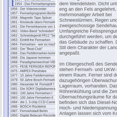
dem Wendelstein. Dicht unt
1954 - Das Fernsehprogramm
eng an den Fels angelehnt, 
1956 - Der Videorecorder
1957 - Fernsehprogramm Berlin
mehrmonatiger Arbeit bei
1958 - Magnetic Tape Splicer
Schneestürmen, Regen und
1961 - Kinoleute übers Fernsehen
zweigeschossige Sendehau
1961 - Die Fernehkanone von 1936
Umfangreiche Felssprengu
1962 - Video-Band "schneiden"
1962 - Schneidegerät FR12 "Senior"
durchgeführt werden, um de
1963 - Eintritt frei Fernsehen
das Gebäude zu schaffen. D
1964 - Fernsehen - wer es macht
Stil dem Charakter der Lan
1965 - Der "Beat-Club"
angepaßt.
1966 - Das Ferbfernsehen kommt
1968 - Die Japaner kommen
1968 - Paradigmenwechsel VIDEO
Im Obergeschoß des Send
1970 - FESE FERNSEH REPORT
stehen Fernseh- und UKW-S
1975 - AMPEX Preislistee
einem Raum. Ferner sind do
1977 - 10 Jahre Farbfernsehen
dazugehörigen Überwachun
1979 - 50 Jahre Bosch-Fernseh
1980 - Alexander M. Poniatoff †
Lagerraum, vorhanden. Das 
1981 - Die SONY Digitalkamera
Röhrenkühlung und die Zent
1983 - 100 Jahre Fernsehen I
Übernachtungsräume für da
1983 - 100 Jahre Fernsehen II
befinden sich das Diesel-No
1984 - die 1. 3-chip CCD-Camera
1986 - BOSCH Rückblick
Hoch- und Niederspannungsz
1987 - Fernsehstadt Berlin
Anlagen lassen sich vom Ko
1993 - Digital Betacam Recorder