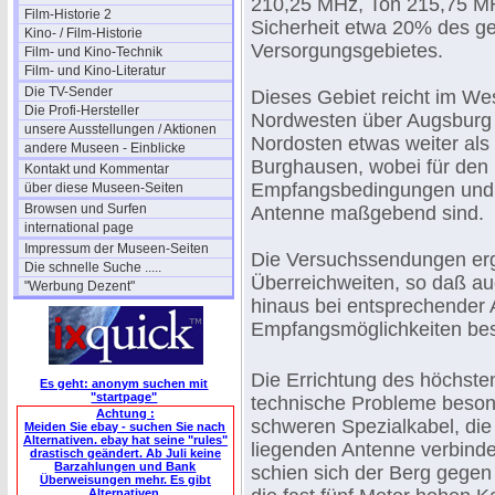
210,25 MHz, Ton 215,75 MHz
Film-Historie 2
Sicherheit etwa 20% des g
Kino- / Film-Historie
Versorgungsgebietes.
Film- und Kino-Technik
Film- und Kino-Literatur
Die TV-Sender
Dieses Gebiet reicht im We
Die Profi-Hersteller
Nordwesten über Augsburg 
unsere Ausstellungen / Aktionen
Nordosten etwas weiter als
andere Museen - Einblicke
Burghausen, wobei für den
Kontakt und Kommentar
Empfangsbedingungen und d
über diese Museen-Seiten
Browsen und Surfen
Antenne maßgebend sind.
international page
Impressum der Museen-Seiten
Die Versuchssendungen erg
Die schnelle Suche .....
Überreichweiten, so daß au
"Werbung Dezent"
hinaus bei entsprechender
Empfangsmöglichkeiten be
Die Errichtung des höchste
Es geht: anonym suchen mit
"startpage"
technische Probleme besond
Achtung :
schweren Spezialkabel, die
Meiden Sie ebay - suchen Sie nach
Alternativen. ebay hat seine "rules"
liegenden Antenne verbinde
drastisch geändert. Ab Juli keine
Barzahlungen und Bank
schien sich der Berg gegen
Überweisungen mehr. Es gibt
Alternativen.