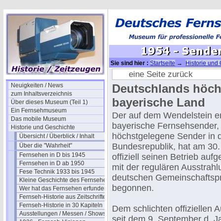
Sie sind hier :
Startseite
→
Historie und
Wendelstein
eine Seite zurück
Neuigkeiten / News
Deutschlands höchs
zum Inhaltsverzeichnis
bayerische Land
Über dieses Museum (Teil 1)
Ein Fernsehmuseum
Der auf dem Wendelstein er
Das mobile Museum
bayerische Fernsehsender,
Historie und Geschichte
höchstgelegene Sender in 
Übersicht / Überblick / Inhalt
Bundesrepublik, hat am 30
Über die "Wahrheit"
Fernsehen in D bis 1945
offiziell seinen Betrieb a
Fernsehen in D ab 1950
mit der regulären Ausstrah
Fese Technik 1933 bis 1945
deutschen Gemeinschafts
Kleine Geschichte des Fernsehens
begonnen.
Wer hat das Fernsehen erfunden?
Fernseh-Historie aus Zeitschriften
Fernseh-Historie in 30 Kapiteln
Dem schlichten offiziellen 
Ausstellungen / Messen / Shows
seit dem 9. September d. J