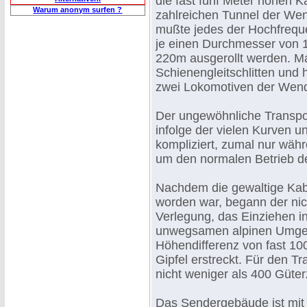
die fast fünf Meter hohen 
Warum anonym surfen ?
zahlreichen Tunnel der Wen
mußte jedes der Hochfreque
je einen Durchmesser von 1
220m ausgerollt werden. Man
Schienengleitschlitten und
zwei Lokomotiven der Wend
Der ungewöhnliche Transpo
infolge der vielen Kurven 
kompliziert, zumal nur wäh
um den normalen Betrieb de
Nachdem die gewaltige Kabe
worden war, begann der nic
Verlegung, das Einziehen in
unwegsamen alpinen Umgeb
Höhendifferenz von fast 1
Gipfel erstreckt. Für den 
nicht weniger als 400 Güte
Das Sendergebäude ist mit