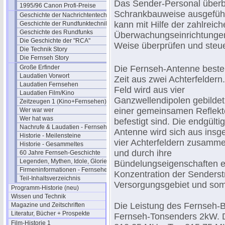
Das Sender-Personal überbl
1995/96 Canon Profi-Preise
Schrankbauweise ausgefüh
Geschichte der Nachrichtentechnik
kann mit Hilfe der zahlreic
Geschichte der Rundfunktechnik
Geschichte des Rundfunks
Überwachungseinrichtungen 
Die Geschichte der "RCA"
Weise überprüfen und steu
Die Technik Story
Die Fernseh Story
Große Erfinder
Die Fernseh-Antenne beste
Laudatien Vorwort
Zeit aus zwei Achterfeldern
Laudatien Fernsehen
Feld wird aus vier
Laudatien Film/Kino
Ganzwellendipolen gebildet,
Zeitzeugen 1 (Kino+Fernsehen)
einer gemeinsamen Reflek
Wer war wer
Wer hat was
befestigt sind. Die endgülti
Nachrufe & Laudatien - Fernsehen
Antenne wird sich aus insg
Historie - Meilensteine
vier Achterfeldern zusamm
Historie - Gesammeltes
und durch ihre
60 Jahre Fernseh-Geschichte
Legenden, Mythen, Idole, Glorie
Bündelungseigenschaften e
Firmeninformationen - Fernsehen
Konzentration der Senderst
Teil-Inhaltsverzeichnis
Versorgungsgebiet und somi
Programm-Historie (neu)
Wissen und Technik
Die Leistung des Fernseh-B
Magazine und Zeitschriften
Literatur, Bücher + Prospekte
Fernseh-Tonsenders 2kW. Di
Film-Historie 1