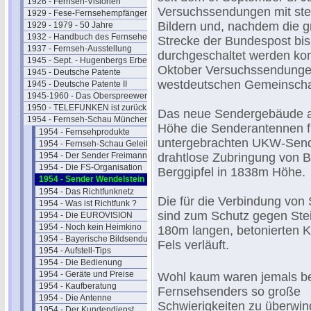
1926 - Fernseh-Visionen
Versuchssendungen mit st
1929 - Fese-Fernsehempfänger
Bildern und, nachdem die g
1929 - 1979 - 50 Jahre
1932 - Handbuch des Fernsehens
Strecke der Bundespost bi
1937 - Fernseh-Ausstellung
durchgeschaltet werden kon
1945 - Sept. - Hugenbergs Erbe
Oktober Versuchssendunge
1945 - Deutsche Patente
westdeutschen Gemeinsch
1945 - Deutsche Patente II
1945-1960 - Das Oberspreewerk
1950 - TELEFUNKEN ist zurück
Das neue Sendergebäude au
1954 - Fernseh-Schau München
Höhe die Senderantennen f
1954 - Fernsehprodukte
untergebrachten UKW-Sende
1954 - Fernseh-Schau Geleitwort
1954 - Der Sender Freimann
drahtlose Zubringung von B
1954 - Die FS-Organisation
Berggipfel in 1838m Höhe.
1954 - Sender Wendelstein
1954 - Das Richtfunknetz
Die für die Verbindung von
1954 - Was ist Richtfunk ?
sind zum Schutz gegen Stei
1954 - Die EUROVISION
1954 - Noch kein Heimkino
180m langen, betonierten Ka
1954 - Bayerische Bildsendungen
Fels verläuft.
1954 - Aufstell-Tips
1954 - Die Bedienung
1954 - Geräte und Preise
Wohl kaum waren jemals b
1954 - Kaufberatung
Fernsehsenders so große
1954 - Die Antenne
Schwierigkeiten zu überwin
1954 - Der Kundendienst