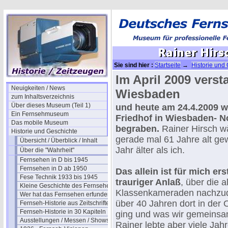
Sie sind hier :
Startseite
→
Historie und
Hirsch vom ZDF
Im April 2009 verst
Neuigkeiten / News
Wiesbaden
zum Inhaltsverzeichnis
Über dieses Museum (Teil 1)
und heute am 24.4.2009 w
Ein Fernsehmuseum
Friedhof in Wiesbaden- N
Das mobile Museum
begraben.
Rainer Hirsch w
Historie und Geschichte
gerade mal 61 Jahre alt ge
Übersicht / Überblick / Inhalt
Jahr älter als ich.
Über die "Wahrheit"
Fernsehen in D bis 1945
Fernsehen in D ab 1950
Das allein ist für mich ers
Fese Technik 1933 bis 1945
trauriger Anlaß
, über die a
Kleine Geschichte des Fernsehens
Klassenkameraden nachzud
Wer hat das Fernsehen erfunden?
über 40 Jahren dort in der
Fernseh-Historie aus Zeitschriften
Fernseh-Historie in 30 Kapiteln
ging und was wir gemeinsam
Ausstellungen / Messen / Shows
Rainer lebte aber viele Jah