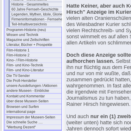
Historie - Gesammeltes
Hatte Keiner, aber auch K
60 Jahre Fernseh-Geschichte
Hirsch" Anzeige im Kurie
Legenden, Mythen, Idole, Glorie
vielen alten Oranienschüle
Firmeninformationen - Fernsehen
des Wiesbadner Kurier sch
Teil-Inhaltsverzeichnis
vielen Rechtschreib- und S
Programm-Historie (neu)
Wissen und Technik
sonst wimmelt es auf allen S
Magazine und Zeitschriften
allen Artikeln von schlimm
Literatur, Bücher + Prospekte
Film-Historie 1
Doch diese Anzeige sollte
Film-Historie 2
Kino- / Film-Historie
aufhorchen lassen.
Selbst
Film- und Kino-Technik
ihn nur flüchtig aus dem F
Film- und Kino-Literatur
und nur von mir wußte, daß
Die TV-Sender
zusammen gedrückt hatten, 
Die Profi-Hersteller
wahrgenommen. In fast alle
unsere Ausstellungen / Aktionen
andere Museen - Einblicke
die irgendwie mit Fernsehe
Kontakt und Kommentar
Journalismus zu tun haben
über diese Museen-Seiten
Rainer Hirsch hingewiesen.
Browsen und Surfen
international page
Und auch
nur ein (1) zwei
Impressum der Museen-Seiten
(weiter unten) hatte sich 
Die schnelle Suche .....
"Werbung Dezent"
Jahren dennoch sofort wied