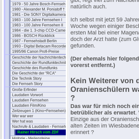
gibt, regt viel zum Nachde
1979 - 50 Jahre Bosch-Fernseh
natürlich auch.
1980 - Alexander M. Poniatoff †
1981 - Die SONY Digitalkamera
Ich selbst mit jetzt 59 Jah
1983 - 100 Jahre Fernsehen I
1983 - 100 Jahre Fernsehen II
Woche wegen einiger Bes
1984 - die 1. 3-chip CCD-Camera
ersten Mal bei einer Mage
1986 - BOSCH Rückblick
doch der Arzt hatte (zum Gl
1987 - Fernsehstadt Berlin
gefunden.
1993 - Digital Betacam Recorder
1995/96 Canon Profi-Preise
Geschichte der Nachrichtentechnik
(Der ehemals hier folgen
Geschichte der Rundfunktechnik
vorerst entfernt.)
Geschichte des Rundfunks
Die Geschichte der "RCA"
Die Technik Story
Kein Weiterer von 
Die Fernseh Story
Oranienschülern 
Große Erfinder
Laudatien Vorwort
?
Laudatien Fernsehen
Das war für mich noch e
Laudatien Film/Kino
Zeitzeugen 1 (Kino+Fernsehen)
betrüblicher als erwartet
.
Wer war wer
Einzige aus der Oranienschu
Wer hat was
alten Zeiten im Wiesbade
Nachrufe & Laudatien - Fernsehen
erinnert ?
Rainer Hirsch vom ZDF
Historie - Meilensteine