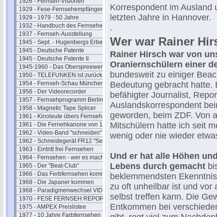
1926 - Fernseh-Visionen
Korrespondent im Ausland 
1929 - Fese-Fernsehempfänger
letzten Jahre in Hannover.
1929 - 1979 - 50 Jahre
1932 - Handbuch des Fernsehens
.
1937 - Fernseh-Ausstellung
Wer war Rainer Hir
1945 - Sept. - Hugenbergs Erbe
1945 - Deutsche Patente
Rainer Hirsch war von uns
1945 - Deutsche Patente II
Oraniernschülern einer d
1945-1960 - Das Oberspreewerk
bundesweit zu einiger Bea
1950 - TELEFUNKEN ist zurück
1954 - Fernseh-Schau München
Bedeutung gebracht hatte. 
1956 - Der Videorecorder
befähigter Journalist, Repo
1957 - Fernsehprogramm Berlin
Auslandskorrespondent be
1958 - Magnetic Tape Splicer
geworden, beim ZDF. Von a
1961 - Kinoleute übers Fernsehen
Mitschülern hatte ich seit 
1961 - Die Fernehkanone von 1936
1962 - Video-Band "schneiden"
wenig oder nie wieder etwa
1962 - Schneidegerät FR12 "Senior"
1963 - Eintritt frei Fernsehen
Und er hat alle Höhen und
1964 - Fernsehen - wer es macht
Lebens durch gemacht
bi
1965 - Der "Beat-Club"
1966 - Das Ferbfernsehen kommt
beklemmendsten Ekenntniss
1968 - Die Japaner kommen
zu oft unheilbar ist und vor
1968 - Paradigmenwechsel VIDEO
selbst treffen kann. Die Ge
1970 - FESE FERNSEH REPORT
Entkommen bei verschiede
1975 - AMPEX Preislistee
1977 - 10 Jahre Farbfernsehen