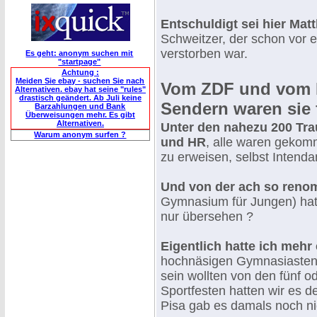
Entschuldigt sei hier Mat
Schweitzer, der schon vor e
verstorben war.
Es geht: anonym suchen mit
"startpage"
Achtung :
Meiden Sie ebay - suchen Sie nach
Vom ZDF und vom H
Alternativen. ebay hat seine "rules"
drastisch geändert. Ab Juli keine
Sendern waren sie f
Barzahlungen und Bank
Überweisungen mehr. Es gibt
Alternativen.
Unter den nahezu 200 Tra
Warum anonym surfen ?
und HR
, alle waren gekom
zu erweisen, selbst Intenda
Und von der ach so reno
Gymnasium für Jungen) hatt
nur übersehen ?
Eigentlich hatte ich mehr
hochnäsigen Gymnasiasten, 
sein wollten von den fünf 
Sportfesten hatten wir es 
Pisa gab es damals noch ni