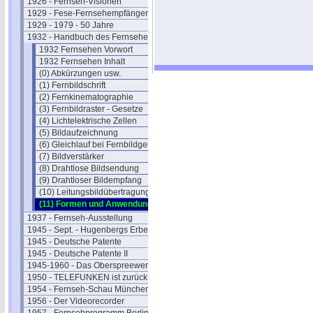
1926 - Fernseh-Visionen
1929 - Fese-Fernsehempfänger
1929 - 1979 - 50 Jahre
1932 - Handbuch des Fernsehens
1932 Fernsehen Vorwort
1932 Fernsehen Inhalt
(0) Abkürzungen usw.
(1) Fernbildschrift
(2) Fernkinematographie
(3) Fernbildraster - Gesetze
(4) Lichtelektrische Zellen
(5) Bildaufzeichnung
(6) Gleichlauf bei Fernbildgeräten
(7) Bildverstärker
(8) Drahtlose Bildsendung
(9) Drahtloser Bildempfang
(10) Leitungsbildübertragung
(11) Formen und Anwendungen
1937 - Fernseh-Ausstellung
1945 - Sept. - Hugenbergs Erbe
1945 - Deutsche Patente
1945 - Deutsche Patente II
1945-1960 - Das Oberspreewerk
1950 - TELEFUNKEN ist zurück
1954 - Fernseh-Schau München
1956 - Der Videorecorder