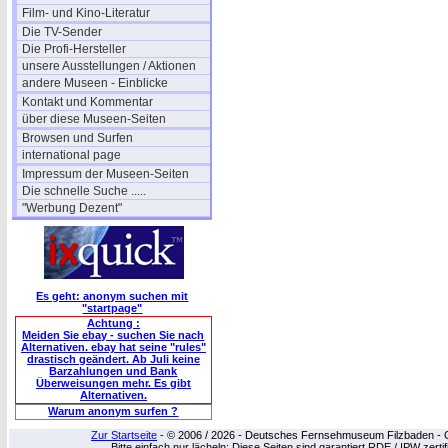
Film- und Kino-Literatur
Die TV-Sender
Die Profi-Hersteller
unsere Ausstellungen / Aktionen
andere Museen - Einblicke
Kontakt und Kommentar
über diese Museen-Seiten
Browsen und Surfen
international page
Impressum der Museen-Seiten
Die schnelle Suche .....
"Werbung Dezent"
Es geht: anonym suchen mit
"startpage"
Achtung :
Meiden Sie ebay - suchen Sie nach
Alternativen. ebay hat seine "rules"
drastisch geändert. Ab Juli keine
Barzahlungen und Bank
Überweisungen mehr. Es gibt
Alternativen.
Warum anonym surfen ?
Zur Startseite
- © 2006 / 2026 - Deutsches Fernsehmuseum Filzbaden - Cop
Bitte einfach nur lächeln: Diese Seiten sind garantiert RDE / IPW zert