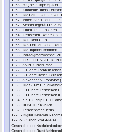
1957 - Fernsehprogramm Berlin
1958 - Magnetic Tape Splicer
1961 - Kinoleute übers Fernsehen
1961 - Die Fernehkanone von 1936
1962 - Video-Band "schneiden"
1962 - Schneidegerät FR12 "Senior"
1963 - Eintritt frei Fernsehen
1964 - Fernsehen - wer es macht
1965 - Der "Beat-Club"
1966 - Das Ferbfernsehen kommt
1968 - Die Japaner kommen
1968 - Paradigmenwechsel VIDEO
1970 - FESE FERNSEH REPORT
1975 - AMPEX Preislistee
1977 - 10 Jahre Farbfernsehen
1979 - 50 Jahre Bosch-Fernseh
1980 - Alexander M. Poniatoff †
1981 - Die SONY Digitalkamera
1983 - 100 Jahre Fernsehen I
1983 - 100 Jahre Fernsehen II
1984 - die 1. 3-chip CCD-Camera
1986 - BOSCH Rückblick
1987 - Fernsehstadt Berlin
1993 - Digital Betacam Recorder
1995/96 Canon Profi-Preise
Geschichte der Nachrichtentechnik
Geschichte der Rundfunktechnik