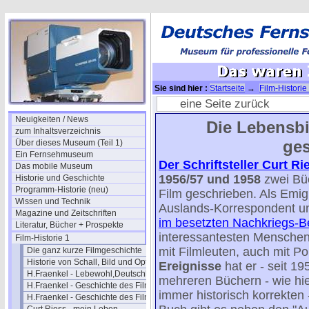
Sie sind hier :
Startseite
→
Film-Historie
eine Seite zurück
Neuigkeiten / News
Die Lebensbi
zum Inhaltsverzeichnis
ges
Über dieses Museum (Teil 1)
Ein Fernsehmuseum
Der Schriftsteller Curt Ri
Das mobile Museum
1956/57 und 1958
zwei Bü
Historie und Geschichte
Programm-Historie (neu)
Film geschrieben. Als Emi
Wissen und Technik
Auslands-Korrespondent un
Magazine und Zeitschriften
im besetzten Nachkriegs-Be
Literatur, Bücher + Prospekte
interessantesten Menschen
Film-Historie 1
mit Filmleuten, auch mit Pol
Die ganz kurze Filmgeschichte
Historie von Schall, Bild und Optik
Ereignisse
hat er - seit 19
H.Fraenkel - Lebewohl,Deutschland
mehreren Büchern - wie hie
H.Fraenkel - Geschichte des Films 1
immer historisch korrekten
H.Fraenkel - Geschichte des Films 2