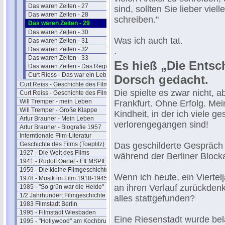
Das waren Zeiten - 27
sind, sollten Sie lieber vie
Das waren Zeiten - 28
schreiben."
Das waren Zeiten - 29
Das waren Zeiten - 30
Was ich auch tat.
Das waren Zeiten - 31
Das waren Zeiten - 32
.
Das waren Zeiten - 33
Es hieß „Die Entsc
Das waren Zeiten - Das Register
Curt Riess - Das war ein Leben (1986)
Dorsch gedacht.
Curt Reiss - Geschichte des Films I
Die spielte es zwar nicht, 
Curt Reiss - Geschichte des Films II
Will Tremper - mein Leben
Frankfurt. Ohne Erfolg. Mei
Will Tremper - Große Klappe
Kindheit, in der ich viele g
Artur Brauner - Mein Leben
verlorengegangen sind!
Artur Brauner - Biografie 1957
Interntionale Film-Literatur
Geschichte des Films (Toeplitz)
Das geschilderte Gespräch
1927 - Die Welt des Films
während der Berliner Blocka
1941 - Rudolf Oertel - FILMSPIEGEL
1959 - Die kleine Filmgeschichte
Wenn ich heute, ein Viertel
1978 - Musik im Film 1918-1945
an ihren Verlauf zurückdenk
1985 - "So grün war die Heide"
1/2 Jahrhundert Filmgeschichte
alles stattgefunden?
1983 Filmstadt Berlin
1995 - Filmstadt Wiesbaden
Eine Riesenstadt wurde bel
1995 - "Hollywood" am Kochbrunnen