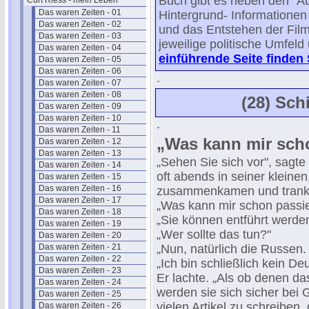
Buch gibt es neben den "A
Curt Riess - mein Leben
Das waren Zeiten - 01
Hintergrund- Informatione
Das waren Zeiten - 02
und das Entstehen der Film
Das waren Zeiten - 03
jeweilige politische Umfeld
Das waren Zeiten - 04
einführende Seite finden 
Das waren Zeiten - 05
Das waren Zeiten - 06
.
Das waren Zeiten - 07
Das waren Zeiten - 08
(28) Sc
Das waren Zeiten - 09
Das waren Zeiten - 10
.
Das waren Zeiten - 11
„Was kann mir sch
Das waren Zeiten - 12
Das waren Zeiten - 13
„Sehen Sie sich vor", sagte
Das waren Zeiten - 14
oft abends in seiner klein
Das waren Zeiten - 15
Das waren Zeiten - 16
zusammenkamen und tranken,
Das waren Zeiten - 17
„Was kann mir schon passi
Das waren Zeiten - 18
„Sie können entführt werden
Das waren Zeiten - 19
„Wer sollte das tun?"
Das waren Zeiten - 20
Das waren Zeiten - 21
„Nun, natürlich die Russen.
Das waren Zeiten - 22
„Ich bin schließlich kein De
Das waren Zeiten - 23
Er lachte. „Als ob denen d
Das waren Zeiten - 24
werden sie sich sicher bei 
Das waren Zeiten - 25
vielen Artikel zu schreiben
Das waren Zeiten - 26