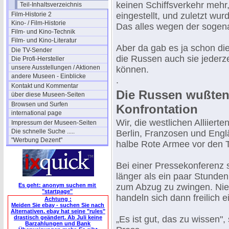
keinen Schiffsverkehr mehr
Teil-Inhaltsverzeichnis
Film-Historie 2
eingestellt, und zuletzt wur
Kino- / Film-Historie
Das alles wegen der sogen
Film- und Kino-Technik
Film- und Kino-Literatur
Aber da gab es ja schon die
Die TV-Sender
die Russen auch sie jederz
Die Profi-Hersteller
unsere Ausstellungen / Aktionen
können.
andere Museen - Einblicke
.
Kontakt und Kommentar
Die Russen wußten
über diese Museen-Seiten
Browsen und Surfen
Konfrontation
international page
Wir, die westlichen Alliier
Impressum der Museen-Seiten
Die schnelle Suche .....
Berlin, Franzosen und Engl
"Werbung Dezent"
halbe Rote Armee vor den T
Bei einer Pressekonferenz
länger als ein paar Stunden
Es geht: anonym suchen mit
zum Abzug zu zwingen. Nie
"startpage"
handeln sich dann freilich 
Achtung :
Meiden Sie ebay - suchen Sie nach
Alternativen. ebay hat seine "rules"
drastisch geändert. Ab Juli keine
„Es ist gut, das zu wissen"
Barzahlungen und Bank