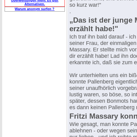
Überweisungen mehr. Es gibt
so kurz war!"
Alternativen.
Warum anonym surfen ?
.
„Das ist der junge
erzählt habe!"
Ich traf ihn bald darauf - i
seiner Frau, der einmaligen
Massary. Er stellte mich vo
dir erzählt habe! Lad ihn d
erkannte ich, daß sie zum e
Wir unterhielten uns ein b
konnte Pallenberg eigentli
seiner unaufhörlich vorgeb
lustig waren, so böse, so int
später, dessen Bonmots hau
es dann keinen Pallenberg 
Fritzi Massary konn
Wie gesagt, man konnte Pal
ablehnen - oder wegen seine