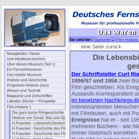
Sie sind hier :
Startseite
→
Film-Historie
eine Seite zurück
Neuigkeiten / News
Die Lebensbi
zum Inhaltsverzeichnis
ges
Über dieses Museum (Teil 1)
Ein Fernsehmuseum
Der Schriftsteller Curt Ri
Das mobile Museum
1956/57 und 1958
zwei Bü
Historie und Geschichte
Programm-Historie (neu)
Film geschrieben. Als Emi
Wissen und Technik
Auslands-Korrespondent un
Magazine und Zeitschriften
im besetzten Nachkriegs-Be
Literatur, Bücher + Prospekte
interessantesten Menschen
Film-Historie 1
mit Filmleuten, auch mit Pol
Die ganz kurze Filmgeschichte
Historie von Schall, Bild und Optik
Ereignisse
hat er - seit 19
H.Fraenkel - Lebewohl,Deutschland
mehreren Büchern - wie hie
H.Fraenkel - Geschichte des Films 1
immer historisch korrekten
H.Fraenkel - Geschichte des Films 2