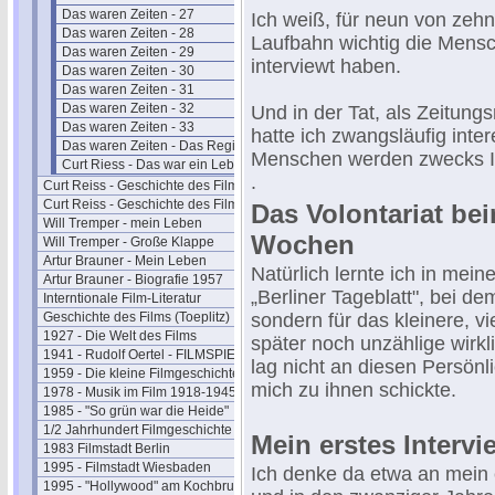
Das waren Zeiten - 27
Ich weiß, für neun von zehn
Das waren Zeiten - 28
Laufbahn wichtig die Mensc
Das waren Zeiten - 29
interviewt haben.
Das waren Zeiten - 30
Das waren Zeiten - 31
Das waren Zeiten - 32
Und in der Tat, als Zeitun
Das waren Zeiten - 33
hatte ich zwangsläufig int
Das waren Zeiten - Das Register
Menschen werden zwecks In
Curt Riess - Das war ein Leben (1986)
.
Curt Reiss - Geschichte des Films I
Curt Reiss - Geschichte des Films II
Das Volontariat be
Will Tremper - mein Leben
Wochen
Will Tremper - Große Klappe
Artur Brauner - Mein Leben
Natürlich lernte ich in meine
Artur Brauner - Biografie 1957
„Berliner Tageblatt", bei de
Interntionale Film-Literatur
Geschichte des Films (Toeplitz)
sondern für das kleinere, vi
1927 - Die Welt des Films
später noch unzählige wirkl
1941 - Rudolf Oertel - FILMSPIEGEL
lag nicht an diesen Persönl
1959 - Die kleine Filmgeschichte
mich zu ihnen schickte.
1978 - Musik im Film 1918-1945
1985 - "So grün war die Heide"
1/2 Jahrhundert Filmgeschichte
Mein erstes Intervi
1983 Filmstadt Berlin
1995 - Filmstadt Wiesbaden
Ich denke da etwa an mein e
1995 - "Hollywood" am Kochbrunnen