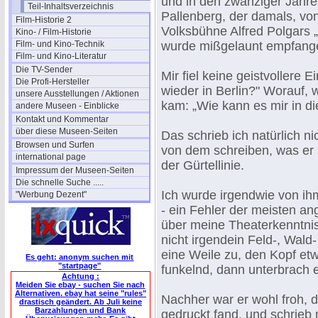
und in den zwanziger Jahr
Teil-Inhaltsverzeichnis
Pallenberg, der damals, von
Film-Historie 2
Volksbühne Alfred Polgars „
Kino- / Film-Historie
Film- und Kino-Technik
wurde mißgelaunt empfang
Film- und Kino-Literatur
Die TV-Sender
Mir fiel keine geistvollere 
Die Profi-Hersteller
wieder in Berlin?" Worauf, 
unsere Ausstellungen / Aktionen
kam: „Wie kann es mir in d
andere Museen - Einblicke
Kontakt und Kommentar
über diese Museen-Seiten
Das schrieb ich natürlich ni
Browsen und Surfen
von dem schreiben, was er s
international page
der Gürtellinie.
Impressum der Museen-Seiten
Die schnelle Suche .....
Ich wurde irgendwie von ihm
"Werbung Dezent"
- ein Fehler der meisten an
über meine Theaterkenntnis
nicht irgendein Feld-, Wald
eine Weile zu, den Kopf et
Es geht: anonym suchen mit
"startpage"
funkelnd, dann unterbrach e
Achtung :
Meiden Sie ebay - suchen Sie nach
Alternativen. ebay hat seine "rules"
Nachher war er wohl froh, 
drastisch geändert. Ab Juli keine
Barzahlungen und Bank
gedruckt fand, und schrieb m