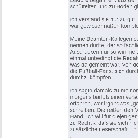
Lektüre begannen, aus der 
schüttelten und zu Boden gl
Ich verstand sie nur zu gut. 
war gewissermaßen komplett
Meine Beamten-Kollegen sch
nennen durfte, der so fachl
Ausdrücken nur so wimmelte,
einmal unbedingt die Reda
was da gemeint war. Von de
die Fußball-Fans, sich dur
durchzukämpfen.
Ich sagte damals zu meinem
morgens barfuß einen vers
erfahren, wer irgendwas „g
schreiben. Die reißen den 
Hand. Ich will für diejenige
zu Recht -, daß sie sich nich
zusätzliche Leserschaft ..."
.