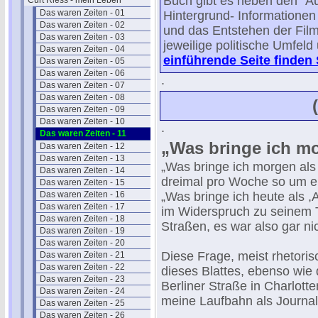
Buch gibt es neben den "A
Curt Riess - mein Leben
Das waren Zeiten - 01
Hintergrund- Informatione
Das waren Zeiten - 02
und das Entstehen der Film
Das waren Zeiten - 03
jeweilige politische Umfeld
Das waren Zeiten - 04
einführende Seite finden 
Das waren Zeiten - 05
Das waren Zeiten - 06
.
Das waren Zeiten - 07
Das waren Zeiten - 08
Das waren Zeiten - 09
Das waren Zeiten - 10
.
Das waren Zeiten - 11
„Was bringe ich m
Das waren Zeiten - 12
Das waren Zeiten - 13
„Was bringe ich morgen als 
Das waren Zeiten - 14
dreimal pro Woche so um ein
Das waren Zeiten - 15
Das waren Zeiten - 16
„Was bringe ich heute als ,
Das waren Zeiten - 17
im Widerspruch zu seinem Ti
Das waren Zeiten - 18
Straßen, es war also gar nic
Das waren Zeiten - 19
Das waren Zeiten - 20
Diese Frage, meist rhetorisc
Das waren Zeiten - 21
Das waren Zeiten - 22
dieses Blattes, ebenso wie
Das waren Zeiten - 23
Berliner Straße in Charlot
Das waren Zeiten - 24
meine Laufbahn als Journali
Das waren Zeiten - 25
Das waren Zeiten - 26