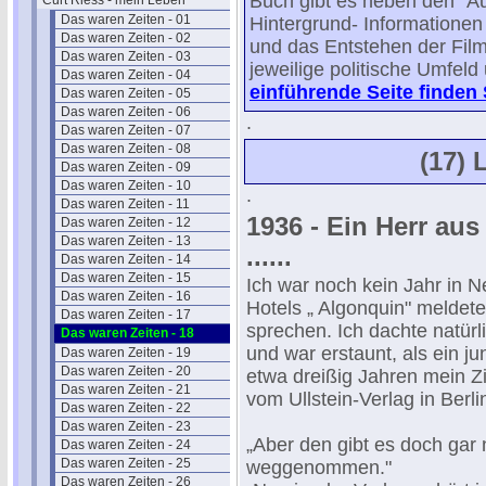
Buch gibt es neben den "A
Curt Riess - mein Leben
Das waren Zeiten - 01
Hintergrund- Informatione
Das waren Zeiten - 02
und das Entstehen der Film
Das waren Zeiten - 03
jeweilige politische Umfeld
Das waren Zeiten - 04
einführende Seite finden 
Das waren Zeiten - 05
Das waren Zeiten - 06
.
Das waren Zeiten - 07
Das waren Zeiten - 08
(17) 
Das waren Zeiten - 09
Das waren Zeiten - 10
.
Das waren Zeiten - 11
1936 - Ein Herr au
Das waren Zeiten - 12
Das waren Zeiten - 13
......
Das waren Zeiten - 14
Das waren Zeiten - 15
Ich war noch kein Jahr in 
Das waren Zeiten - 16
Hotels „ Algonquin" meldete
Das waren Zeiten - 17
sprechen. Ich dachte natürl
Das waren Zeiten - 18
und war erstaunt, als ein j
Das waren Zeiten - 19
Das waren Zeiten - 20
etwa dreißig Jahren mein Z
Das waren Zeiten - 21
vom Ullstein-Verlag in Berlin
Das waren Zeiten - 22
Das waren Zeiten - 23
„Aber den gibt es doch gar
Das waren Zeiten - 24
Das waren Zeiten - 25
weggenommen."
Das waren Zeiten - 26