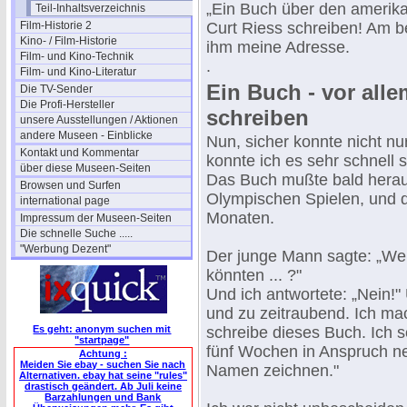
„Ein Buch über den amerik
Teil-Inhaltsverzeichnis
Film-Historie 2
Curt Riess schreiben! Am b
Kino- / Film-Historie
ihm meine Adresse.
Film- und Kino-Technik
.
Film- und Kino-Literatur
Ein Buch - vor alle
Die TV-Sender
Die Profi-Hersteller
schreiben
unsere Ausstellungen / Aktionen
andere Museen - Einblicke
Nun, sicher konnte nicht nu
Kontakt und Kommentar
konnte ich es sehr schnell 
über diese Museen-Seiten
Das Buch mußte bald herau
Browsen und Surfen
Olympischen Spielen, und d
international page
Monaten.
Impressum der Museen-Seiten
Die schnelle Suche .....
"Werbung Dezent"
Der junge Mann sagte: „Wenn
könnten ... ?"
Und ich antwortete: „Nein!
und zu zeitraubend. Ich ma
Es geht: anonym suchen mit
schreibe dieses Buch. Ich s
"startpage"
fünf Wochen in Anspruch n
Achtung :
Meiden Sie ebay - suchen Sie nach
Namen zeichnen."
Alternativen. ebay hat seine "rules"
drastisch geändert. Ab Juli keine
Barzahlungen und Bank