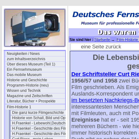
Sie sind hier :
Startseite
→
Film-Historie
eine Seite zurück
Neuigkeiten / News
Die Lebensbi
zum Inhaltsverzeichnis
ges
Über dieses Museum (Teil 1)
Ein Fernsehmuseum
Der Schriftsteller Curt Ri
Das mobile Museum
1956/57 und 1958
zwei Bü
Historie und Geschichte
Programm-Historie (neu)
Film geschrieben. Als Emi
Wissen und Technik
Auslands-Korrespondent un
Magazine und Zeitschriften
im besetzten Nachkriegs-Be
Literatur, Bücher + Prospekte
interessantesten Menschen
Film-Historie 1
mit Filmleuten, auch mit Pol
Die ganz kurze Filmgeschichte
Historie von Schall, Bild und Optik
Ereignisse
hat er - seit 19
H.Fraenkel - Lebewohl,Deutschland
mehreren Büchern - wie hie
H.Fraenkel - Geschichte des Films 1
immer historisch korrekten
H.Fraenkel - Geschichte des Films 2