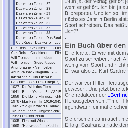
„Nun ja, der Verlag gehört je
Das waren Zeiten - 27
wem er gehört. Ich bin ja a
Das waren Zeiten - 28
Bildreporter. Und ich soll i
Das waren Zeiten - 29
Das waren Zeiten - 30
nächstes Jahr in Berlin sta
Das waren Zeiten - 31
Sport schreiben. Das heißt,
Das waren Zeiten - 32
„Ich?"
Das waren Zeiten - 33
.
Das waren Zeiten - Das Register
Curt Riess - Das war ein Leben (1986)
Ein Buch über den
Curt Reiss - Geschichte des Films I
Er erklärte. Er war mit dem
Curt Reiss - Geschichte des Films II
Will Tremper - mein Leben
Sport zu schreiben, nach A
Will Tremper - Große Klappe
wenig vom Sport und nicht 
Artur Brauner - Mein Leben
Er war also zu Kurt Szafra
Artur Brauner - Biografie 1957
Interntionale Film-Literatur
Geschichte des Films (Toeplitz)
Der war vor Hitler Herausgeb
1927 - Die Welt des Films
gewesen. Und jetzt bereit
1941 - Rudolf Oertel - FILMSPIEGEL
Chefredakteur der
„Berliner
1959 - Die kleine Filmgeschichte
Herausgeber von „Time", Hen
1978 - Musik im Film 1918-1945
irgendwann einmal erschein
1985 - "So grün war die Heide"
1/2 Jahrhundert Filmgeschichte
1983 Filmstadt Berlin
Sie erschien dann auch, hie
1995 - Filmstadt Wiesbaden
Erfolg. Szafranski hatte d
1995 - "Hollywood" am Kochbrunnen