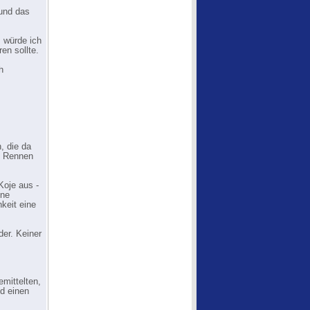
 und das
, würde ich
en sollte.
h
, die da
m Rennen
Koje aus -
ine
keit eine
der. Keiner
emittelten,
d einen