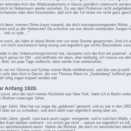
om leitenden Arzt des Waldsanatoriums in Davos gründlich untersucht worde
h mich im Nebenraum wieder anziehen. Es war dem Professor nicht aufgefallen
 Schwester oder dem Assistenten, daß sich die Tür hinter mir nicht ganz gesc
ich denn, meinen Ohren kaum trauend, die doch besorgniserregenden Worte: 
Ärzte sind ja alle Verbrecher! Da schicken sie uns diesen sterbenden Jungen he
 . viel zu spät ..."
ihn noch, als hätte er diese Worte erst vor einer Stunde gesprochen. Und ich 
 ich mich mechanisch fertig anzog und eigentlich gar nichts Besonderes vers
ieder in das Untersuchungszimmer trat, räusperte sich der Arzt ein paarmal -
noch genau im Ohr - und eröffnete mir dann, eher beiläufig, ich müsse vor all
s Bett, ein paar Tage vielleicht, dann werde man weitersehen.
als sei mir Stimme und Syntax seiner Rede wohlbekannt, und das war ja wohl 
so sehr dem Arzt in Davos, der von Thomas Mann im „Zauberberg" treffend ges
arf ruhig sagen kopiert worden war.
r Anfang 1928.
 zuvor, also die nach meiner Rückkehr aus New York, hatte ich in Berlin verbra
 Berliner zwanziger Jahre.
iger Jahre. Man hat sie sogar die „goldenen" genannt; und es war in den 195
l über sie zu schreiben, und doch weiß man eigentlich wenig über sie.
tolle Jahre, gewiß, man kann auch sagen, erregende, und in solchem Maße, 
en Kopf darüber zerbrach - ich schon gar nicht -, warum sie eigentlich so toll
 so atemberaubend waren. Hatten die Berliner, die doch im wesentlichen ident