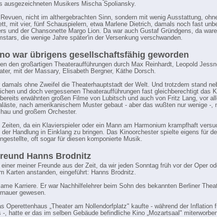
s ausgezeichneten Musikers Mischa Spoliansky.
Revuen, nicht im althergebrachten Sinn, sondern mit wenig Ausstattung, ohn
ett, mit vier, fünf Schauspielern, etwa Marlene Dietrich, damals noch fast unb
rs und der Chansonette Margo Lion. Da war auch Gustaf Gründgens, da ware
stars, die wenige Jahre später'in der Versenkung verschwanden.
no war übrigens gesellschaftsfähig geworden
neben den großartigen Theateraufführungen durch Max Reinhardt, Leopold Jess
ater, mit der Massary, Elisabeth Bergner, Käthe Dorsch.
r damals ohne Zweifel die Theaterhauptstadt der Welt. Und trotzdem stand n
ichen und doch vergessenen Theateraufführungen fast gleichberechtigt das Ki
 bereits erwähnten großen Filme von Lubitsch und auch von Fritz Lang, vor al
aläste, nach amerikanischem Muster gebaut - aber das wußten nur wenige -, 
hau und großem Orchester.
e Zeiten, da ein Klavierspieler oder ein Mann am Harmonium krampfhaft versu
 der Handlung in Einklang zu bringen. Das Kinoorchester spielte eigens für d
estellte, oft sogar für diesen komponierte Musik.
reund Hanns Brodnitz
 einer meiner Freunde aus der Zeit, da wir jeden Sonntag früh vor der Oper o
m Karten anstanden, eingeführt: Hanns Brodnitz.
same Karriere. Er war Nachhilfelehrer beim Sohn des bekannten Berliner Theat
rnauer gewesen.
as Operettenhaus „Theater am Nollendorfplatz" kaufte - während der Inflation f
s -, hatte er das im selben Gebäude befindliche Kino „Mozartsaal" miterworbe