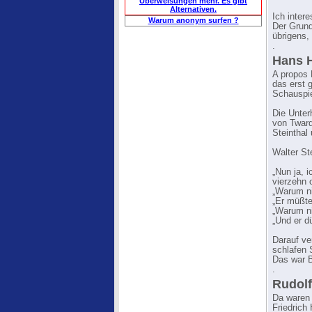
Überweisungen mehr. Es gibt
Alternativen.
Ich inter
Warum anonym surfen ?
Der Grund
übrigens,
.
Hans H
A propos
das erst 
Schauspie
Die Unter
von Tward
Steinthal
Walter St
„Nun ja, 
vierzehn 
„Warum n
„Er müßte
„Warum n
„Und er d
Darauf ve
schlafen 
Das war B
.
Rudolf
Da waren 
Friedrich