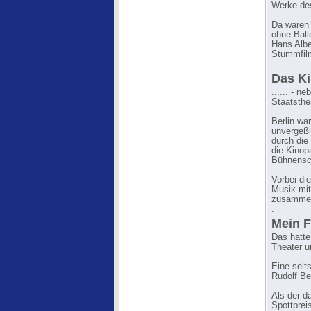
Werke de
Da waren 
ohne Ball
Hans Albe
Stummfilm
Das Ki
...... - 
Staatsthe
Berlin wa
unvergeßl
durch die
die Kinop
Bühnensc
Vorbei di
Musik mit
zusammeng
.
Mein F
Das hatte
Theater u
Eine selt
Rudolf Be
Als der d
Spottprei