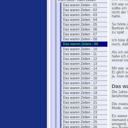
Curt Riess - mein Leben
Ich war v
Das waren Zeiten - 01
sollte ic
Das waren Zeiten - 02
nicht der
Das waren Zeiten - 03
hatte.
Das waren Zeiten - 04
So hörte 
Das waren Zeiten - 05
Berliner 
Das waren Zeiten - 06
zu spät . .
Das waren Zeiten - 07
Das waren Zeiten - 08
Ich höre 
Das waren Zeiten - 09
noch, daß
Das waren Zeiten - 10
Als ich w
Das waren Zeiten - 11
habe ich 
Das waren Zeiten - 12
einmal in
Das waren Zeiten - 13
Mir war, 
Das waren Zeiten - 14
Er glich 
Das waren Zeiten - 15
ja, man d
Das waren Zeiten - 16
Das waren Zeiten - 17
Das wa
Das waren Zeiten - 18
Die Jahre
Das waren Zeiten - 19
berühmten
Das waren Zeiten - 20
Das waren Zeiten - 21
Die zwanz
Das waren Zeiten - 22
Mode, vie
Das waren Zeiten - 23
Es waren 
Das waren Zeiten - 24
niemand d
Das waren Zeiten - 25
erregend,
Das waren Zeiten - 26