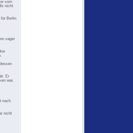
 er vom
ls nicht
für Berlin
ein vager
kie
.
 dessen
ät. Er
ken war,
st nach
r nicht