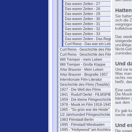
den Berli
Das waren Zeiten - 27
.
Das waren Zeiten - 28
Hatten
Das waren Zeiten - 29
Sie hatte
Das waren Zeiten - 30
sich die 
Das waren Zeiten - 31
vergnügun
kollektiv
Das waren Zeiten - 32
Das waren Zeiten - 33
Das wiede
Das waren Zeiten - Das Register
steigende
Curt Riess - Das war ein Leben (1986)
unzählige
Nicht-Gef
Curt Reiss - Geschichte des Films I
zumindest
Curt Reiss - Geschichte des Films II
.
Will Tremper - mein Leben
Und da
Will Tremper - Große Klappe
Artur Brauner - Mein Leben
Und sie l
Was man h
Artur Brauner - Biografie 1957
nichts me
Interntionale Film-Literatur
heißt, da
Geschichte des Films (Toeplitz)
1927 - Die Welt des Films
Eine veri
Die Musik
1941 - Rudolf Oertel - FILMSPIEGEL
bärdeten 
1959 - Die kleine Filmgeschichte
aus dem T
1978 - Musik im Film 1918-1945
1985 - "So grün war die Heide"
Es gab ka
1/2 Jahrhundert Filmgeschichte
sechs ode
.
1983 Filmstadt Berlin
Und es
1995 - Filmstadt Wiesbaden
1995 - "Hollywood" am Kochbrunnen
Die sogen