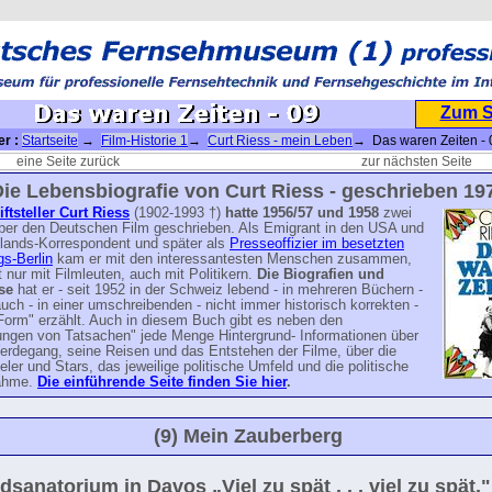
Zum 
er :
Startseite
→
Film-Historie 1
→
Curt Riess - mein Leben
→ Das waren Zeiten - 
eine Seite zurück
zur nächsten Seite
ie Lebensbiografie von Curt Riess - geschrieben 19
ftsteller Curt Riess
(1902-1993 †)
hatte 1956/57 und 1958
zwei
ber den Deutschen Film geschrieben. Als Emigrant in den USA und
lands-Korrespondent und später als
Presseoffizier im besetzten
s-Berlin
kam er mit den interessantesten Menschen zusammen,
t nur mit Filmleuten, auch mit Politikern.
Die Biografien und
se
hat er - seit 1952 in der Schweiz lebend - in mehreren Büchern -
auch - in einer umschreibenden - nicht immer historisch korrekten -
orm" erzählt. Auch in diesem Buch gibt es neben den
ungen von Tatsachen" jede Menge Hintergrund- Informationen über
erdegang, seine Reisen und das Entstehen der Filme, über die
ler und Stars, das jeweilige politische Umfeld und die politische
nahme.
Die einführende Seite finden Sie hier
.
(9) Mein Zauberberg
dsanatorium in Davos „Viel zu spät . . . viel zu spät."