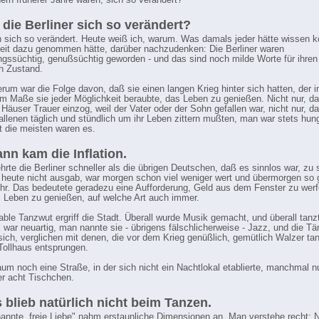
nern früherer Jahre waren, sich so verändert?
 die Berliner sich so verändert?
n sich so verändert. Heute weiß ich, warum. Was damals jeder hätte wissen k
Zeit dazu genommen hätte, darüber nachzudenken: Die Berliner waren
gssüchtig, genußsüchtig geworden - und das sind noch milde Worte für ihren
en Zustand.
rum war die Folge davon, daß sie einen langen Krieg hinter sich hatten, der 
m Maße sie jeder Möglichkeit beraubte, das Leben zu genießen. Nicht nur, da
 Häuser Trauer einzog, weil der Vater oder der Sohn gefallen war, nicht nur, d
allenen täglich und stündlich um ihr Leben zittern mußten, man war stets hung
 die meisten waren es.
nn kam die Inflation.
ehrte die Berliner schneller als die übrigen Deutschen, daß es sinnlos war, zu 
eute nicht ausgab, war morgen schon viel weniger wert und übermorgen so 
hr. Das bedeutete geradezu eine Aufforderung, Geld aus dem Fenster zu werf
s Leben zu genießen, auf welche Art auch immer.
table Tanzwut ergriff die Stadt. Überall wurde Musik gemacht, und überall tan
 war neuartig, man nannte sie - übrigens fälschlicherweise - Jazz, und die Tä
sich, verglichen mit denen, die vor dem Krieg genüßlich, gemütlich Walzer ta
ollhaus entsprungen.
um noch eine Straße, in der sich nicht ein Nachtlokal etablierte, manchmal n
r acht Tischchen.
 blieb natürlich nicht beim Tanzen.
annte „freie Liebe" nahm erstaunliche Dimensionen an. Man verstehe recht: N