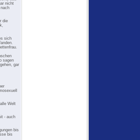
ar nicht
h nach
r die
k,
es sich
pfanden.
ettenfrau.
nschen
o sagen
 gehen, gar
ber
omosexuell
alle Welt
it - auch
gungen bis
sse bis