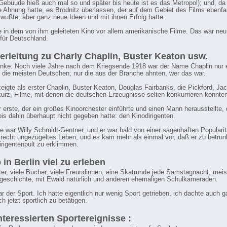
ebüude hieß auch mal so und später bis heute ist es das Metropol); und, da
e Ahnung hatte, es Brodnitz überlassen, der auf dem Gebiet des Films ebenfal
wußte, aber ganz neue Ideen und mit ihnen Erfolg hatte.
e in dem von ihm geleiteten Kino vor allem amerikanische Filme. Das war neu 
für Deutschland.
erleitung zu Charly Chaplin, Buster Keaton usw.
ke: Noch viele Jahre nach dem Kriegsende 1918 war der Name Chaplin nur 
ür die meisten Deutschen; nur die aus der Branche ahnten, wer das war.
zeigte als erster Chaplin, Buster Keaton, Douglas Fairbanks, die Pickford, Jac
urz, Filme, mit denen die deutschen Erzeugnisse selten konkurrieren konnten
r erste, der ein großes Kinoorchester einführte und einen Mann herausstellte,
bis dahin überhaupt nicht gegeben hatte: den Kinodirigenten.
 war Willy Schmidt-Gentner, und er war bald von einer sagenhaften Popularit
n recht ungezügeltes Leben, und es kam mehr als einmal vor, daß er zu betrun
rigentenpult zu erklimmen.
 in Berlin viel zu erleben
ter, viele Bücher, viele Freundinnen, eine Skatrunde jede Samstagnacht, mei
tgeschichte, mit Ewald natürlich und anderen ehemaligen Schulkameraden.
r der Sport. Ich hatte eigentlich nur wenig Sport getrieben, ich dachte auch ga
h jetzt sportlich zu betätigen.
nteressierten Sportereignisse :