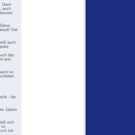
n. Dann
, auch
hlossen
„Diese
rauf! Viel
weiß auch
pürte.
 auch das
em erst
auch so.
childert,
cht - die
0er Jahren
daß sich
, so
isch mit