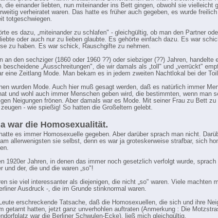
 die einander liebten, nun miteinander ins Bett gingen, obwohl sie vielleicht g
rweitig verheiratet waren. Das hatte es früher auch gegeben, es wurde freilic
it totgeschwiegen.
örte es dazu, „miteinander zu schlafen" - gleichgültig, ob man den Partner ode
 liebte oder auch nur zu lieben glaubte. Es gehörte einfach dazu. Es war schic
sse zu haben. Es war schick, Rauschgifte zu nehmen.
an den sechziger (1860 oder 1960 ??) oder siebziger (??) Jahren, handelte 
um bescheidene „Ausschreitungen", die wir damals als „toll" und „verrückt" em
r eine Zeitlang Mode. Man bekam es in jedem zweiten Nachtlokal bei der Toil
nen wurden Mode. Auch hier muß gesagt werden, daß es natürlich immer Me
hat und wohl auch immer Menschen geben wird, die bestimmten, wenn man s
rtigen Neigungen frönen. Aber damals war es Mode. Mit seiner Frau zu Bett zu
 zeugen - wie spießig! So hatten die Großeltern gelebt.
a war die Homosexualität.
 hatte es immer Homosexuelle gegeben. Aber darüber sprach man nicht. Darü
am allerwenigsten sie selbst, denn es war ja groteskerweise strafbar, sich h
gen.
en 1920er Jahren, in denen das immer noch gesetzlich verfolgt wurde, sprach 
r und der, die und die waren „so"!
en sie viel interessanter als diejenigen, die nicht „so" waren. Viele machten m
erliner Ausdruck -, die im Grunde stinknormal waren.
 Leute erschreckende Tatsache, daß die Homosexuellen, die sich und ihre Nei
m getarnt hatten, jetzt ganz unverhohlen auftraten (Anmerkung : Die Motzstra
ndorfplatz war die Berliner Schwulen-Ecke), ließ mich gleichgültig.