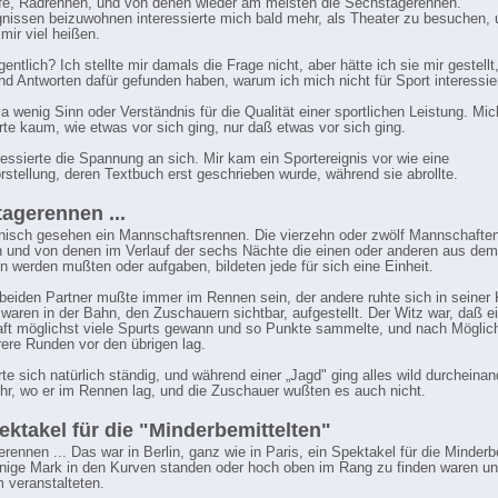
e, Radrennen, und von denen wieder am meisten die Sechstagerennen.
gnissen beizuwohnen interessierte mich bald mehr, als Theater zu besuchen,
 mir viel heißen.
ntlich? Ich stellte mir damals die Frage nicht, aber hätte ich sie mir gestellt
nd Antworten dafür gefunden haben, warum ich mich nicht für Sport interessier
ja wenig Sinn oder Verständnis für die Qualität einer sportlichen Leistung. Mic
erte kaum, wie etwas vor sich ging, nur daß etwas vor sich ging.
ressierte die Spannung an sich. Mir kam ein Sportereignis vor wie eine
rstellung, deren Textbuch erst geschrieben wurde, während sie abrollte.
agerennen ...
nisch gesehen ein Mannschaftsrennen. Die vierzehn oder zwölf Mannschaften
n und von denen im Verlauf der sechs Nächte die einen oder anderen aus de
werden mußten oder aufgaben, bildeten jede für sich eine Einheit.
 beiden Partner mußte immer im Rennen sein, der andere ruhte sich in seiner 
 waren in der Bahn, den Zuschauern sichtbar, aufgestellt. Der Witz war, daß e
t möglichst viele Spurts gewann und so Punkte sammelte, und nach Möglich
ere Runden vor den übrigen lag.
te sich natürlich ständig, und während einer „Jagd" ging alles wild durcheinan
r, wo er im Rennen lag, und die Zuschauer wußten es auch nicht.
ektakel für die "Minderbemittelten"
rennen ... Das war in Berlin, ganz wie in Paris, ein Spektakel für die Minderb
enige Mark in den Kurven standen oder hoch oben im Rang zu finden waren un
m veranstalteten.