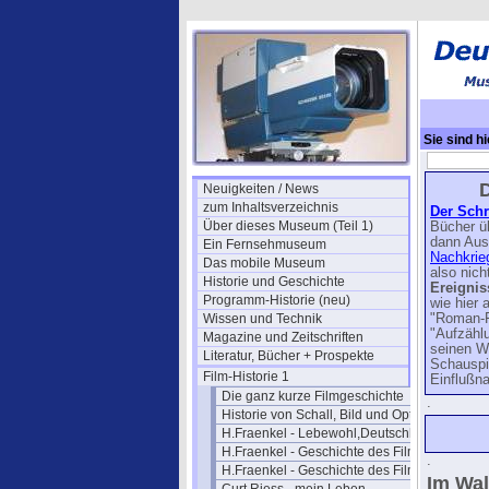
Sie sind hi
D
Neuigkeiten / News
zum Inhaltsverzeichnis
Der Schri
Über dieses Museum (Teil 1)
Bücher ü
dann Aus
Ein Fernsehmuseum
Nachkrieg
Das mobile Museum
also nich
Historie und Geschichte
Ereignis
Programm-Historie (neu)
wie hier 
Wissen und Technik
"Roman-F
"Aufzähl
Magazine und Zeitschriften
seinen W
Literatur, Bücher + Prospekte
Schauspie
Film-Historie 1
Einfluß
Die ganz kurze Filmgeschichte
.
Historie von Schall, Bild und Optik
H.Fraenkel - Lebewohl,Deutschland
H.Fraenkel - Geschichte des Films 1
.
H.Fraenkel - Geschichte des Films 2
Im Wal