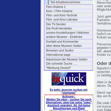
Teil-Inhaltsverzeichnis
Menschen,
oder ande
Film-Historie 2
Möglichke
Kino- / Film-Historie
Film- und Kino-Technik
Jetzt geh
Film- und Kino-Literatur
Partnerin
Verhältni
Die TV-Sender
Die Profi-Hersteller
Gemessen 
unsere Ausstellungen / Aktionen
freilich 
andere Museen - Einblicke
Kokain wa
Kontakt und Kommentar
Perversio
über diese Museen-Seiten
gegeben 
Browsen und Surfen
will, aba
international page
Kinder zu
.
Impressum der Museen-Seiten
Oder d
Die schnelle Suche .....
"Werbung Dezent"
Natürlich
sprachen 
zu betäti
Aber in d
davon. De
Es geht: anonym suchen mit
Damit war
"startpage"
das ein B
Achtung :
Meiden Sie ebay - suchen Sie nach
Alternativen. ebay hat seine "rules"
Die viele
drastisch geändert. Ab Juli keine
vor kurze
Barzahlungen und Bank
zum Nolle