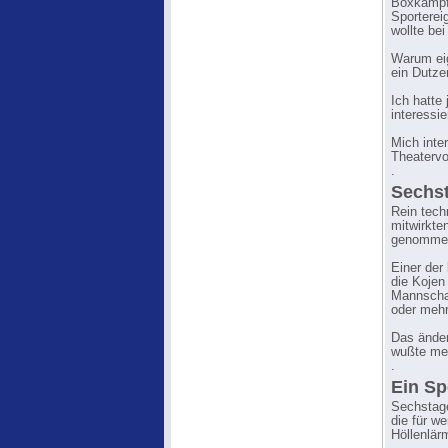
Boxkämpf
Sporterei
wollte bei
Warum eige
ein Dutze
Ich hatte 
interessi
Mich inte
Theatervo
.
Sechst
Rein tech
mitwirkte
genommen 
Einer der
die Kojen
Mannschaf
oder mehr
Das änder
wußte meh
.
Ein Sp
Sechstage
die für w
Höllenlär