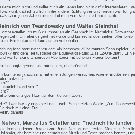
essierte mich nicht und sollte mich ein Leben lang nicht dafür interessieren, w
 war wohl, daß ich zu früh in die andere Richtung verführt worden war. Ich gl
 daß ich in jenen Jahren meiner Lehrerin vom Kino alle Ehre machte.
einrich von Twardowsky und Walter Steinthal
 Homosexuelle: Ich muß da immer an ein Gespräch im Nachtlokal Schwannec
gegen zehn Uhr abends geöffnet wurde und bis sechs oder sieben offen blieb,
lern, Filmleuten und Journalisten vorbehalten.
haltung fand statt zwischen dem als homosexuell bekannten Schauspieler Ha
owsky und dem Herausgeber der Boulevardzeitung „Das 12-Uhr-Blatt". Er hie
 und war für seine amourösen Abenteuer mit schönen Frauen bekannt.
einthal sagte gerade, wie mir schien, eher zögernd:
ich könnte es ja auch mal mit einem Jungen versuchen. Aber er müßte sehr ju
oder fünfzehn."
icht?"
 natürlich blond sein."
icht?"
ürfte kein einziges Haar auf dem Körper haben ..."
rließ Twardowsky angeekelt den Tisch. Seine letzten Worte: „Zum Donnerwett
Sie doch mit einer Frau!"
erlin, damals.
 Nelson, Marcellus Schiffer und Friedrich Holländer
die frechen kleinen Revuen von Rudolf Nelson, des Texters Marcellus Schiffe
 Holländer, der herrliche und schmissige Musik und Texte machen konnte, und