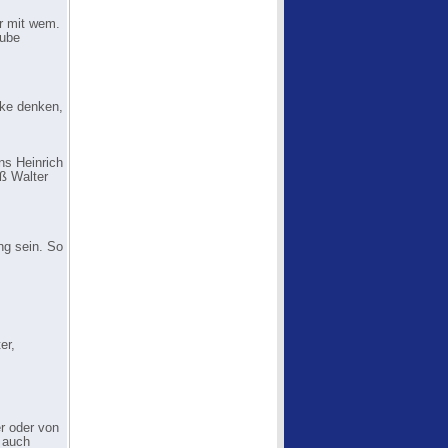
er mit wem.
aube
ke denken,
ns Heinrich
ß Walter
ng sein. So
er,
r oder von
 auch