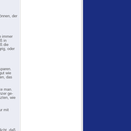
önnen, der
in immer
ß in
aß die
rig, oder
sparen.
gut wie
en, das
zte man.
nzer ge-
nzten, wie
ur mit
icht, daß