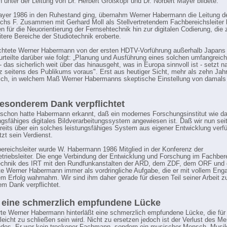
 unter der Leitung von Dr. Herbert Großkopf und Dr. Norbert Mayer bildete.
ayer 1986 in den Ruhestand ging, übernahm Werner Habermann die Leitung d
chs F. Zusammen mit Gerhard Moll als Stellvertretendem Fachbereichsleiter l
n für die Neuorientierung der Fernsehtechnik hin zur digitalen Codierung, di
tere Bereiche der Studiotechnik eroberte.
chtete Werner Habermann von der ersten HDTV-Vorführung außerhalb Japans
urteilte darüber wie folgt: „Planung und Ausführung eines solchen umfangreic
das sicherlich weit über das hinausgeht, was in Europa sinnvoll ist - setzt na
 seitens des Publikums voraus". Erst aus heutiger Sicht, mehr als zehn Jahr
lich, in welchem Maß Werner Habermanns skeptische Einstellung von damals 
 besonderem Dank verpflichtet
 schon hatte Habermann erkannt, daß ein modernes Forschungsinstitut wie d
ungsfähiges digitales Bildverarbeitungssystem angewiesen ist. Daß wir nun seit
reits über ein solches leistungsfähiges System aus eigener Entwicklung verfü
tzt sein Verdienst.
ereichsleiter wurde W. Habermann 1986 Mitglied in der Konferenz der
triebsleiter. Die enge Verbindung der Entwicklung und Forschung im Fachber
echnik des IRT mit den Rundfunkanstalten der ARD, dem ZDF, dem ORF und
te Werner Habermann immer als vordringliche Aufgabe, die er mit vollem En
m Erfolg wahrnahm. Wir sind ihm daher gerade für diesen Teil seiner Arbeit z
m Dank verpflichtet.
 eine schmerzlich empfundene Lücke
te Werner Habermann hinterläßt eine schmerzlich empfundene Lücke, die für
 leicht zu schließen sein wird. Nicht zu ersetzen jedoch ist der Verlust des 