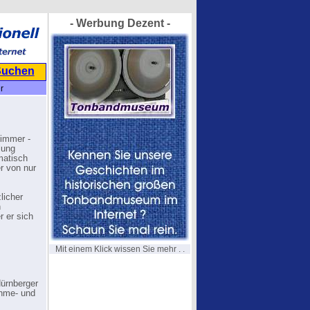
- Werbung Dezent -
Suchen
r
 immer -
lung
matisch
r von nur
licher
n
 er sich
Mit einem Klick wissen Sie mehr . .
Nürnberger
ahme- und