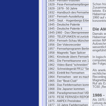
1926 - Fernseh-Visionen
Schon frü
1929 - Fese-Fernsehempfänger
Zusammena
1929 - 1979 - 50 Jahre
leitete. 
1932 - Handbuch des Fernsehens
Habermann
1937 - Fernseh-Ausstellung
1960 auf 
1945 - Sept. - Hugenbergs Erbe
konzentrie
1945 - Deutsche Patente
Die A
1945 - Deutsche Patente II
1945-1960 - Das Oberspreewerk
Damals en
1950 - TELEFUNKEN ist zurück
Habermann
ersten MA
1954 - Fernseh-Schau München
Aufzeich
1956 - Der Videorecorder
wesentlic
1957 - Fernsehprogramm Berlin
eingeführ
1958 - Magnetic Tape Splicer
1961 - Kinoleute übers Fernsehen
In logisc
computerg
1961 - Die Fernehkanone von 1936
der Folge
1962 - Video-Band "schneiden"
1962 - Schneidegerät FR12 "Senior"
Als anerk
1963 - Eintritt frei Fernsehen
rechtlich
1964 - Fernsehen - wer es macht
Recording
Magnetban
1965 - Der "Beat-Club"
Ruf als E
1966 - Das Ferbfernsehen kommt
TC60 „Rec
1968 - Die Japaner kommen
1968 - Paradigmenwechsel VIDEO
1986 -
1970 - FESE FERNSEH REPORT
Als 1975 
1975 - AMPEX Preislistee
Leitung d
1977 - 10 Jahre Farbfernsehen