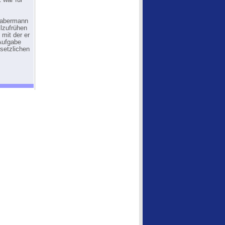
 war für
Habermann
llzufrühen
 mit der er
Aufgabe
setzlichen