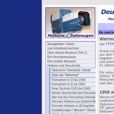
Sie sind hi
Haberman
Werne
Neuigkeiten / News
aus FERN
zum Inhaltsverzeichnis
Grund zur
Über dieses Museum (Teil 1)
aus dem U
Ein Fernsehmuseum
begeben m
Das mobile Museum
und unerw
61 Jahren
Historie und Geschichte
Übersicht / Überblick / Inhalt
Für seine
Über die "Wahrheit"
Verlust. 
Menschen 
Fernsehen in D bis 1945
weit über
Fernsehen in D ab 1950
Fese Technik 1933 bis 1945
1958 a
Kleine Geschichte des Fernsehens
Wer hat das Fernsehen erfunden?
Werner Ha
rundfunkt
Fernseh-Historie aus Zeitschriften
Diplomexa
Fernseh-Historie in 30 Kapiteln
IRT gehol
Ausstellungen / Messen / Shows
Bildspeic