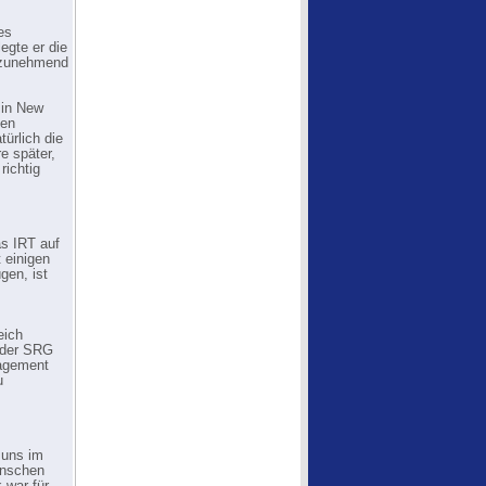
es
egte er die
e zunehmend
 in New
hen
türlich die
e später,
richtig
as IRT auf
 einigen
gen, ist
eich
 der SRG
gagement
u
 uns im
Menschen