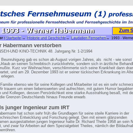
Zum 
er :
Startseite
→
Historie und Geschichte
→
Laudatien Fernsehen
→ 1993 - Werne
n
r Habermann verstorben
SEH-UND KINO-TECHNIK 48. Jahrgang Nr. 1-2/1994
 Beunruhigung gab es schon ab August vorigen Jahres, als nicht - wie sonst
rlaub an seinen Schreibtisch zurückkehrte, sondern sich in ärztliche Behand
ußte. Kurz vor Weihnachten, verschlimmerte sich seine Krankheit dann dra
artet, und am 29. Dezember 1993 ist er seiner tückischen Erkrankung im Alte
 erlegen.
 Familie ebenso wie für seine Kollegen und Mitarbeiter ist es ein sehr schmerz
Wir trauern um einen liebenswerten und aufrechten, mit gutem Humor begabte
und Kollegen, dessen Persönlichkeit eine starke Ausstrahlung besaß, mit der
 die Grenzen Deutschlands hinaus Freunde erwarb.
ls junger Ingenieur zum IRT
bermann hat schon sehr früh die Grundlagen für seine steile Karriere in der
echnischen Entwicklung und Forschung gelegt. Den mit einem glänzenden
men ausgestatteten jungen Ingenieur hatte Dr. Richard Theile 1958 an sein 
t, und zwar für Arbeiten auf dem Spezialgebiet Theiles, nämlich der Bildaufn
herröhren.