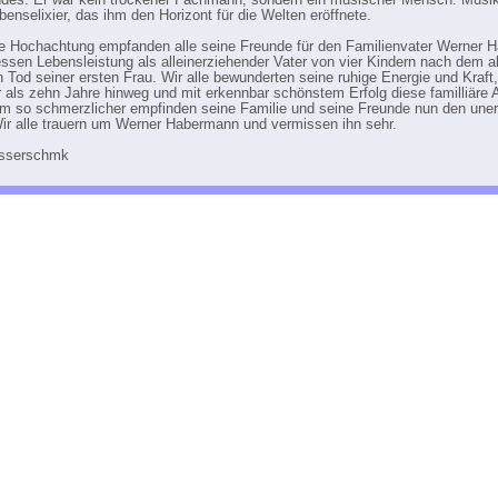
des. Er war kein trockener Fachmann, sondern ein musischer Mensch. Musik
benselixier, das ihm den Horizont für die Welten eröffnete.
 Hochachtung empfanden alle seine Freunde für den Familienvater Werner 
essen Lebensleistung als alleinerziehender Vater von vier Kindern nach dem a
n Tod seiner ersten Frau. Wir alle bewunderten seine ruhige Energie und Kraft,
 als zehn Jahre hinweg und mit erkennbar schönstem Erfolg diese familliäre 
 Um so schmerzlicher empfinden seine Familie und seine Freunde nun den uner
Wir alle trauern um Werner Habermann und vermissen ihn sehr.
esserschmk