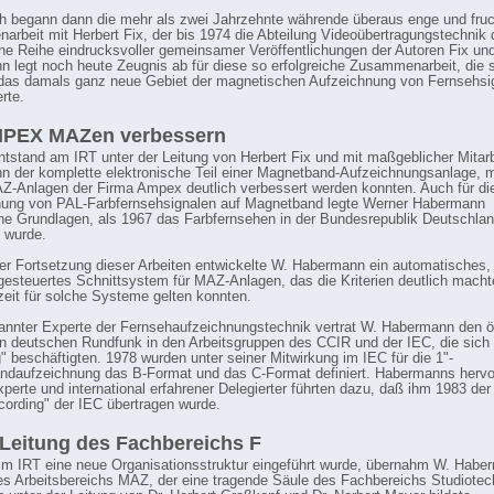
h begann dann die mehr als zwei Jahrzehnte währende überaus enge und fru
rbeit mit Herbert Fix, der bis 1974 die Abteilung Videoübertragungstechnik
Eine Reihe eindrucksvoller gemeinsamer Veröffentlichungen der Autoren Fix un
 legt noch heute Zeugnis ab für diese so erfolgreiche Zusammenarbeit, die 
das damals ganz neue Gebiet der magnetischen Aufzeichnung von Fernsehsi
rte.
MPEX MAZen verbessern
tstand am IRT unter der Leitung von Herbert Fix und mit maßgeblicher Mitar
 der komplette elektronische Teil einer Magnetband-Aufzeichnungsanlage, m
Z-Anlagen der Firma Ampex deutlich verbessert werden konnten. Auch für di
nung von PAL-Farbfernsehsignalen auf Magnetband legte Werner Habermann
he Grundlagen, als 1967 das Farbfernsehen in der Bundesrepublik Deutschla
t wurde.
her Fortsetzung dieser Arbeiten entwickelte W. Habermann ein automatisches,
esteuertes Schnittsystem für MAZ-Anlagen, das die Kriterien deutlich machte
zeit für solche Systeme gelten konnten.
annter Experte der Fernsehaufzeichnungstechnik vertrat W. Habermann den öf
en deutschen Rundfunk in den Arbeitsgruppen des CCIR und der IEC, die sich 
" beschäftigten. 1978 wurden unter seiner Mitwirkung im IEC für die 1"-
daufzeichnung das B-Format und das C-Format definiert. Habermanns hervo
xperte und international erfahrener Delegierter führten dazu, daß ihm 1983 der
ording" der IEC übertragen wurde.
 Leitung des Fachbereichs F
im IRT eine neue Organisationsstruktur eingeführt wurde, übernahm W. Habe
es Arbeitsbereichs MAZ, der eine tragende Säule des Fachbereichs Studiotec