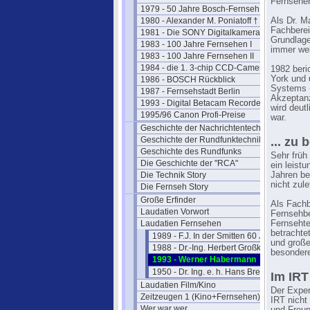
Fernsehen
1979 - 50 Jahre Bosch-Fernseh
1980 - Alexander M. Poniatoff †
Als Dr. M
Fachberei
1981 - Die SONY Digitalkamera
Grundlage
1983 - 100 Jahre Fernsehen I
immer wei
1983 - 100 Jahre Fernsehen II
1984 - die 1. 3-chip CCD-Camera
1982 beri
York und 
1986 - BOSCH Rückblick
Systems - 
1987 - Fernsehstadt Berlin
Akzeptanz
1993 - Digital Betacam Recorder
wird deut
1995/96 Canon Profi-Preise
war.
Geschichte der Nachrichtentechnik
Geschichte der Rundfunktechnik
... zu
Geschichte des Rundfunks
Sehr früh
Die Geschichte der "RCA"
ein leist
Die Technik Story
Jahren be
nicht zule
Die Fernseh Story
Große Erfinder
Als Fachb
Laudatien Vorwort
Fernsehbe
Laudatien Fernsehen
Fernseht
betrachte
1989 - F.J. In der Smitten 60 Jahre
und große
1988 - Dr.-Ing. Herbert Großkopf
besondere
1993 - Werner Habermann
1950 - Dr. Ing. e. h. Hans Bredow
Im IRT
Laudatien Film/Kino
Der Exper
Zeitzeugen 1 (Kino+Fernsehen)
IRT nicht
Wer war wer