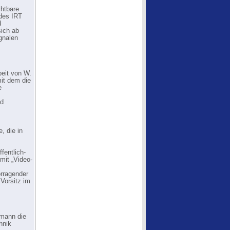
chtbare
 des IRT
d
sich ab
gnalen
beit von W.
it dem die
e
nd
, die in
fentlich-
mit „Video-
rragender
 Vorsitz im
rmann die
hnik