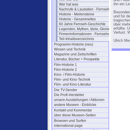
und Freun
ihn ein Le
Wer hat was
Nachrufe & Laudatien - Fernsehen
Besondere
Historie - Meilensteine
und für d
Historie - Gesammeltes
tragische
60 Jahre Fernseh-Geschichte
über mehr
erfüllte.
Legenden, Mythen, Idole, Glorie
Verlust. 
Firmeninformationen - Fernsehen
Teil-Inhaltsverzeichnis
Ulrich M
Programm-Historie (neu)
Wissen und Technik
Magazine und Zeitschriften
Literatur, Bücher + Prospekte
Film-Historie 1
Film-Historie 2
Kino- / Film-Historie
Film- und Kino-Technik
Film- und Kino-Literatur
Die TV-Sender
Die Profi-Hersteller
unsere Ausstellungen / Aktionen
andere Museen - Einblicke
Kontakt und Kommentar
über diese Museen-Seiten
Browsen und Surfen
international page