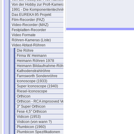
Von der Hobby zur Profi-Kamera IV
1991 - Die Komponententechnik
Das EUREKA 95 Projekt
Film-Recorder (FAZ)
Video-Recorder (MAZ)
Festplatten-Recorder
Video Formate
Röhren-Kameras (Liste)
Video Abtast-Röhren
Die Röhre
Firma W. Heimann
Heimann Röhren 1978
Heimann Bildaufnahme-Röhren
Kathodenstrahlröhre
Farnsworth Sondenröhre
Iconoscope (1933)
Super Iconoscope (1940)
Riesel-Iconoscope
Orthicon
Orthicon - RCA improoved Version
3" Super Orthicon
Fese 4,5" Orthicon
Vidicon (1953)
Visticon (von wann ?)
Plumbicon (1960)
Plumbicon Spezifikationen