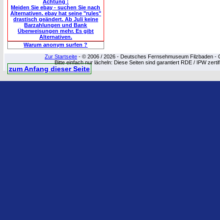
Achtung :
Meiden Sie ebay - suchen Sie nach
Alternativen. ebay hat seine "rules"
drastisch geändert. Ab Juli keine
Barzahlungen und Bank
Überweisungen mehr. Es gibt
Alternativen.
Warum anonym surfen ?
Zur Startseite
- © 2006 / 2026 - Deutsches Fernsehmuseum Filzbaden - Cop
Bitte einfach nur lächeln: Diese Seiten sind garantiert RDE / IPW zert
zum Anfang dieser Seite