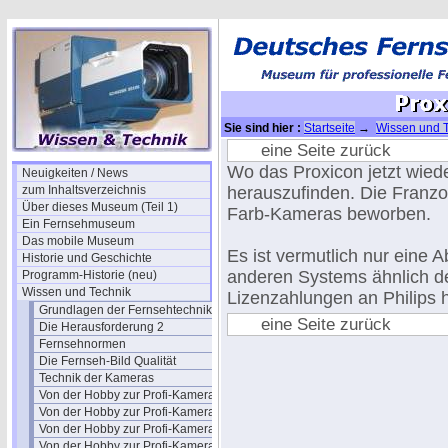
Sie sind hier :
Startseite
→
Wissen und 
eine Seite zurück
Wo das Proxicon jetzt wiede
Neuigkeiten / News
zum Inhaltsverzeichnis
herauszufinden. Die Franzo
Über dieses Museum (Teil 1)
Farb-Kameras beworben.
Ein Fernsehmuseum
Das mobile Museum
Es ist vermutlich nur eine
Historie und Geschichte
anderen Systems ähnlich d
Programm-Historie (neu)
Wissen und Technik
Lizenzahlungen an Philips h
Grundlagen der Fernsehtechnik
eine Seite zurück
Die Herausforderung 2
Fernsehnormen
Die Fernseh-Bild Qualität
Technik der Kameras
Von der Hobby zur Profi-Kamera I
Von der Hobby zur Profi-Kamera Ia
Von der Hobby zur Profi-Kamera II
Von der Hobby zur Profi-Kamera III