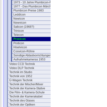
1973 - 10 Jahre Plumbicon-Röhre
1977 - Das Plumbicon Märchen
Plumbicon Preise 1983
Leddicon
Newicon
Newvicon
Saticon (1968?)
Trinicon
Telecon
Proxicon
Proticon
Hiselvicon
Cosvicon-Röhre
Sonstige Abtastvorrichtungen
Aufnahmekameras 1953
Video CCD Technik
Video DLP Technik
Technik im Studio
Technik von 1952
Ü-Wagen Technik
Technik der Mischer/Mixer
Technik der Kamera-Stative
Die Film- & Kamera-Schule
Technik der Kamerakabel
Technik des Glases
Technik der Optiken