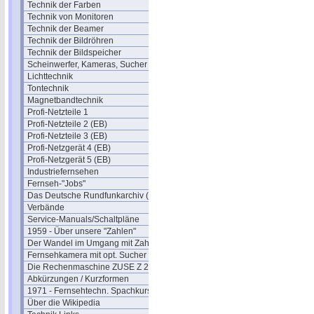
Technik der Farben
Technik von Monitoren
Technik der Beamer
Technik der Bildröhren
Technik der Bildspeicher
Scheinwerfer, Kameras, Sucher
Lichttechnik
Tontechnik
Magnetbandtechnik
Profi-Netzteile 1
Profi-Netzteile 2 (EB)
Profi-Netzteile 3 (EB)
Profi-Netzgerät 4 (EB)
Profi-Netzgerät 5 (EB)
Industriefernsehen
Fernseh-"Jobs"
Das Deutsche Rundfunkarchiv (DRA)
Verbände
Service-Manuals/Schaltpläne
1959 - Über unsere "Zahlen"
Der Wandel im Umgang mit Zahlen
Fernsehkamera mit opt. Sucher
Die Rechenmaschine ZUSE Z 22
Abkürzungen / Kurzformen
1971 - Fernsehtechn. Spachkurs
Über die Wikipedia