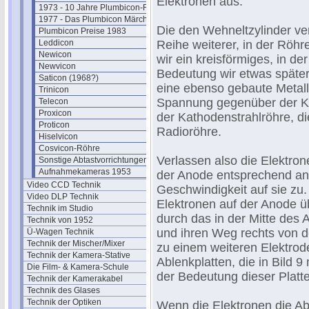
Elektronen aus.
1973 - 10 Jahre Plumbicon-Röhre
1977 - Das Plumbicon Märchen
Die den Wehneltzylinder ve
Plumbicon Preise 1983
Leddicon
Reihe weiterer, in der Röh
Newicon
wir ein kreisförmiges, in d
Newvicon
Bedeutung wir etwas später 
Saticon (1968?)
eine ebenso gebaute Metall
Trinicon
Spannung gegenüber der Kat
Telecon
Proxicon
der Kathodenstrahlröhre, di
Proticon
Radioröhre.
Hiselvicon
Cosvicon-Röhre
Verlassen also die Elektro
Sonstige Abtastvorrichtungen
Aufnahmekameras 1953
der Anode entsprechend an
Video CCD Technik
Geschwindigkeit auf sie zu.
Video DLP Technik
Elektronen auf der Anode ü
Technik im Studio
durch das in der Mitte des
Technik von 1952
und ihren Weg rechts von d
Ü-Wagen Technik
Technik der Mischer/Mixer
zu einem weiteren Elektro
Technik der Kamera-Stative
Ablenkplatten, die in Bild 
Die Film- & Kamera-Schule
der Bedeutung dieser Platt
Technik der Kamerakabel
Technik des Glases
Technik der Optiken
Wenn die Elektronen die Abl