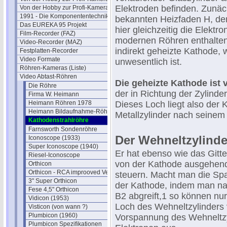
Elektroden befinden. Zunäc
Von der Hobby zur Profi-Kamera IV
1991 - Die Komponententechnik
bekannten Heizfaden H, der v
Das EUREKA 95 Projekt
hier gleichzeitig die Elekt
Film-Recorder (FAZ)
modernen Röhren enthalten
Video-Recorder (MAZ)
indirekt geheizte Kathode,
Festplatten-Recorder
Video Formate
unwesentlich ist.
Röhren-Kameras (Liste)
Video Abtast-Röhren
Die geheizte Kathode ist
Die Röhre
der in Richtung der Zylinde
Firma W. Heimann
Heimann Röhren 1978
Dieses Loch liegt also der
Heimann Bildaufnahme-Röhren
Metallzylinder nach seinem 
Kathodenstrahlröhre
Farnsworth Sondenröhre
Der Wehneltzylinde
Iconoscope (1933)
Super Iconoscope (1940)
Er hat ebenso wie das Gitte
Riesel-Iconoscope
von der Kathode ausgehende
Orthicon
Orthicon - RCA improoved Version
steuern. Macht man die Sp
3" Super Orthicon
der Kathode, indem man nac
Fese 4,5" Orthicon
B2 abgreift,1 so können nu
Vidicon (1953)
Loch des Wehneltzylinders 
Visticon (von wann ?)
Plumbicon (1960)
Vorspannung des Wehneltzy
Plumbicon Spezifikationen