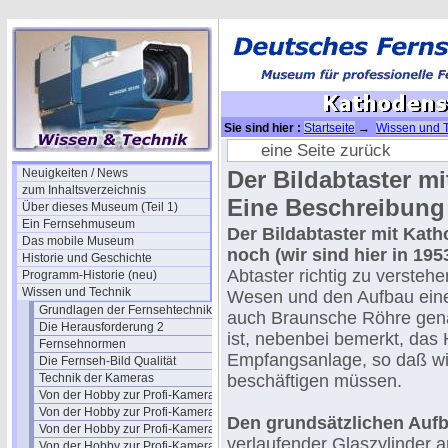
Sie sind hier :
Startseite
→
Wissen und 
eine Seite zurück
Neuigkeiten / News
Der Bildabtaster m
zum Inhaltsverzeichnis
Eine Beschreibung 
Über dieses Museum (Teil 1)
Ein Fernsehmuseum
Der Bildabtaster mit Kath
Das mobile Museum
noch (wir sind hier in 19
Historie und Geschichte
Abtaster richtig zu versteh
Programm-Historie (neu)
Wissen und Technik
Wesen und den Aufbau einer
Grundlagen der Fernsehtechnik
auch Braunsche Röhre gena
Die Herausforderung 2
ist, nebenbei bemerkt, das
Fernsehnormen
Empfangsanlage, so daß wir
Die Fernseh-Bild Qualität
Technik der Kameras
beschäftigen müssen.
Von der Hobby zur Profi-Kamera I
Von der Hobby zur Profi-Kamera Ia
Den grundsätzlichen Aufba
Von der Hobby zur Profi-Kamera II
verlaufender Glaszylinder 
Von der Hobby zur Profi-Kamera III