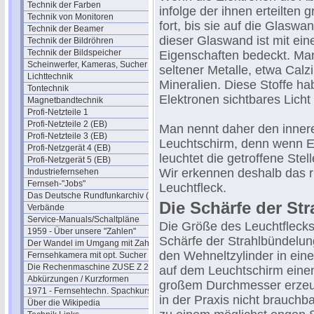
Technik der Farben
infolge der ihnen erteilten
Technik von Monitoren
fort, bis sie auf die Glasw
Technik der Beamer
dieser Glaswand ist mit ei
Technik der Bildröhren
Technik der Bildspeicher
Eigenschaften bedeckt. Ma
Scheinwerfer, Kameras, Sucher
seltener Metalle, etwa Calz
Lichttechnik
Mineralien. Diese Stoffe ha
Tontechnik
Elektronen sichtbares Lich
Magnetbandtechnik
Profi-Netzteile 1
Profi-Netzteile 2 (EB)
Man nennt daher den inne
Profi-Netzteile 3 (EB)
Leuchtschirm, denn wenn El
Profi-Netzgerät 4 (EB)
leuchtet die getroffene Stel
Profi-Netzgerät 5 (EB)
Wir erkennen deshalb das r
Industriefernsehen
Fernseh-"Jobs"
Leuchtfleck.
Das Deutsche Rundfunkarchiv (DRA)
Die Schärfe der St
Verbände
Service-Manuals/Schaltpläne
Die Größe des Leuchtflecks 
1959 - Über unsere "Zahlen"
Schärfe der Strahlbündelun
Der Wandel im Umgang mit Zahlen
den Wehneltzylinder in ein
Fernsehkamera mit opt. Sucher
Die Rechenmaschine ZUSE Z 22
auf dem Leuchtschirm eine
Abkürzungen / Kurzformen
großem Durchmesser erzeuge
1971 - Fernsehtechn. Spachkurs
in der Praxis nicht brauchb
Über die Wikipedia