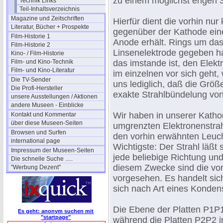
zu einem möglichst engen
Technik Links
Teil-Inhaltsverzeichnis
Magazine und Zeitschriften
Hierfür dient die vorhin nur
Literatur, Bücher + Prospekte
gegenüber der Kathode eine
Film-Historie 1
Anode erhält. Rings um da
Film-Historie 2
Linsenelektrode gegeben hat
Kino- / Film-Historie
Film- und Kino-Technik
das imstande ist, den Elekt
Film- und Kino-Literatur
im einzelnen vor sich geht, 
Die TV-Sender
uns lediglich, daß die Größ
Die Profi-Hersteller
exakte Strahlbündelung von
unsere Ausstellungen / Aktionen
andere Museen - Einblicke
Wir haben in unserer Katho
Kontakt und Kommentar
über diese Museen-Seiten
umgrenzten Elektronenstra
Browsen und Surfen
den vorhin erwähnten Leuch
international page
Wichtigste: Der Strahl läßt 
Impressum der Museen-Seiten
jede beliebige Richtung und
Die schnelle Suche .....
diesem Zwecke sind die vor
"Werbung Dezent"
vorgesehen. Es handelt sich
sich nach Art eines Konde
Die Ebene der Platten P1P1
Es geht: anonym suchen mit
"startpage"
während die Platten P2P2 i