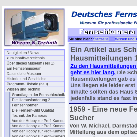
Sie sind hier :
Startseite
→
Wissen und 
Ein Artikel aus Sc
Neuigkeiten / News
Hausmitteilungen 
zum Inhaltsverzeichnis
Über dieses Museum (Teil 1)
Zu den Hausmitteilungen
Ein Fernsehmuseum
geht es hier lang.
Die Sch
Das mobile Museum
Hausmitteilungen gab es 
Historie und Geschichte
Programm-Historie (neu)
Uns liegen sie leider erst
Wissen und Technik
Inhalte sollten das Haus 
Grundlagen der Fernsehtechnik
jedenfalls stand es fast 
Die Herausforderung 2
Fernsehnormen
1959 - Eine neue F
Die Fernseh-Bild Qualität
Technik der Kameras
Sucher
Von der Hobby zur Profi-Kamera I
Von W. Michael, Darmstadt
Von der Hobby zur Profi-Kamera Ia
Von der Hobby zur Profi-Kamera II
Mitteilung aus dem opti
Von der Hobby zur Profi-Kamera III