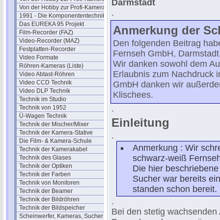
Darmstadt
Von der Hobby zur Profi-Kamera IV
.
1991 - Die Komponententechnik
Das EUREKA 95 Projekt
Anmerkung der Schr
Film-Recorder (FAZ)
Video-Recorder (MAZ)
Den folgenden Beitrag h
Festplatten-Recorder
Fernseh GmbH, Darmstadt,
Video Formate
Wir danken sowohl dem Aut
Röhren-Kameras (Liste)
Erlaubnis zum Nachdruck i
Video Abtast-Röhren
Video CCD Technik
GmbH danken wir außerdem 
Video DLP Technik
Klischees.
Technik im Studio
.
Technik von 1952
Ü-Wagen Technik
Einleitung
Technik der Mischer/Mixer
Technik der Kamera-Stative
.
Die Film- & Kamera-Schule
Anmerkung : Wir schre
Technik der Kamerakabel
schwarz-weiß Fernse
Technik des Glases
Technik der Optiken
Die hier beschrieben
Technik der Farben
Sucher war bereits ei
Technik von Monitoren
standen schon bereit.
Technik der Beamer
Technik der Bildröhren
.
Technik der Bildspeicher
Bei den stetig wachsenden 
Scheinwerfer, Kameras, Sucher