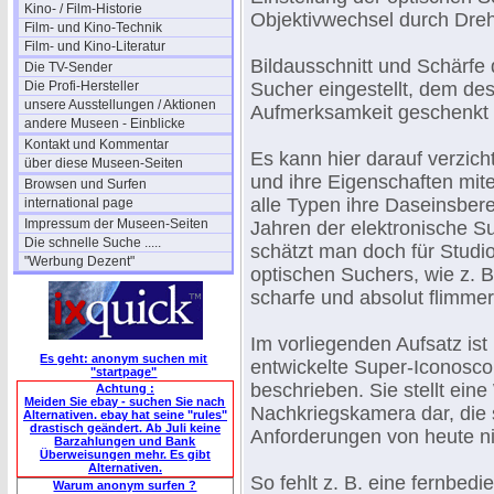
Kino- / Film-Historie
Objektivwechsel durch Dre
Film- und Kino-Technik
Film- und Kino-Literatur
Bildausschnitt und Schärfe
Die TV-Sender
Die Profi-Hersteller
Sucher eingestellt, dem de
unsere Ausstellungen / Aktionen
Aufmerksamkeit geschenkt
andere Museen - Einblicke
Kontakt und Kommentar
Es kann hier darauf verzic
über diese Museen-Seiten
und ihre Eigenschaften mite
Browsen und Surfen
alle Typen ihre Daseinsber
international page
Impressum der Museen-Seiten
Jahren der elektronische S
Die schnelle Suche .....
schätzt man doch für Studi
"Werbung Dezent"
optischen Suchers, wie z. 
scharfe und absolut flimmerf
Im vorliegenden Aufsatz is
Es geht: anonym suchen mit
entwickelte Super-Iconosc
"startpage"
beschrieben. Sie stellt ein
Achtung :
Meiden Sie ebay - suchen Sie nach
Nachkriegskamera dar, die 
Alternativen. ebay hat seine "rules"
drastisch geändert. Ab Juli keine
Anforderungen von heute ni
Barzahlungen und Bank
Überweisungen mehr. Es gibt
Alternativen.
So fehlt z. B. eine fernbedi
Warum anonym surfen ?