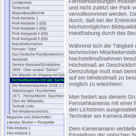
Fernsehsendungen müssen d
Lichttechnik
und nicht zuletzt der Park
Tontechnik
Magnetbandtechnik
vervollkommnet werden. Dab
Profi-Netzteile 1
durch, daß bei der Entwick
Profi-Netzteile 2 (EB)
höchstmöglichen Bildquali
Profi-Netzteile 3 (EB)
Handhabung durch das Bed
Profi-Netzgerät 4 (EB)
Profi-Netzgerät 5 (EB)
Industriefernsehen
Während sich die Tätigkeit 
Fernseh-"Jobs"
technischen Mitarbeiterstab
Das Deutsche Rundfunkarchiv (DRA)
Nachstellmaßnahmen besch
Verbände
Höchstmaß an Geschicklich
Service-Manuals/Schaltpläne
1959 - Über unsere "Zahlen"
Demzufolge muß man bemüh
Der Wandel im Umgang mit Zahlen
auf ein Mindestmaß zu besc
Fernsehkamera mit opt. Sucher
möglich zu erleichtern.
Die Rechenmaschine ZUSE Z 22
Abkürzungen / Kurzformen
1971 - Fernsehtechn. Spachkurs
Man fordert aus diesem Grun
Über die Wikipedia
Fernsehkameras mit einer f
Technik Links
den Lichtstrom ausgestattet
Teil-Inhaltsverzeichnis
Techniker am Kamera-Bedie
Magazine und Zeitschriften
Literatur, Bücher + Prospekte
Dem Kameramann verbleiben
Film-Historie 1
Film-Historie 2
Einstellung der optischen 