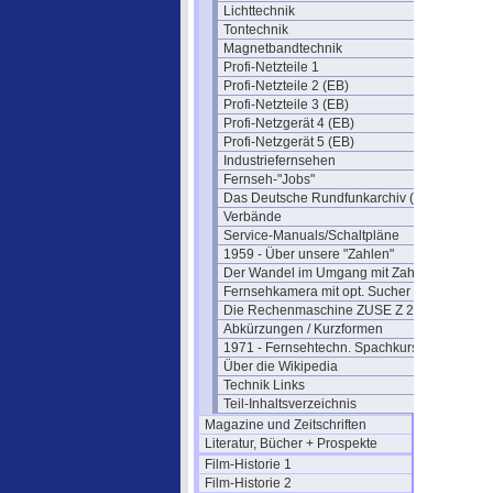
Lichttechnik
Tontechnik
Magnetbandtechnik
Profi-Netzteile 1
Profi-Netzteile 2 (EB)
Profi-Netzteile 3 (EB)
Profi-Netzgerät 4 (EB)
Profi-Netzgerät 5 (EB)
Industriefernsehen
Fernseh-"Jobs"
Das Deutsche Rundfunkarchiv (DRA)
Verbände
Service-Manuals/Schaltpläne
1959 - Über unsere "Zahlen"
Der Wandel im Umgang mit Zahlen
Fernsehkamera mit opt. Sucher
Die Rechenmaschine ZUSE Z 22
Abkürzungen / Kurzformen
1971 - Fernsehtechn. Spachkurs
Über die Wikipedia
Technik Links
Teil-Inhaltsverzeichnis
Magazine und Zeitschriften
Literatur, Bücher + Prospekte
Film-Historie 1
Film-Historie 2