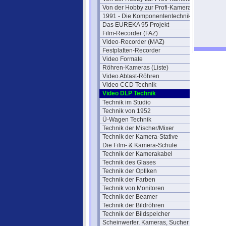
Von der Hobby zur Profi-Kamera IV
1991 - Die Komponententechnik
Das EUREKA 95 Projekt
Film-Recorder (FAZ)
Video-Recorder (MAZ)
Festplatten-Recorder
Video Formate
Röhren-Kameras (Liste)
Video Abtast-Röhren
Video CCD Technik
Video DLP Technik
Technik im Studio
Technik von 1952
Ü-Wagen Technik
Technik der Mischer/Mixer
Technik der Kamera-Stative
Die Film- & Kamera-Schule
Technik der Kamerakabel
Technik des Glases
Technik der Optiken
Technik der Farben
Technik von Monitoren
Technik der Beamer
Technik der Bildröhren
Technik der Bildspeicher
Scheinwerfer, Kameras, Sucher