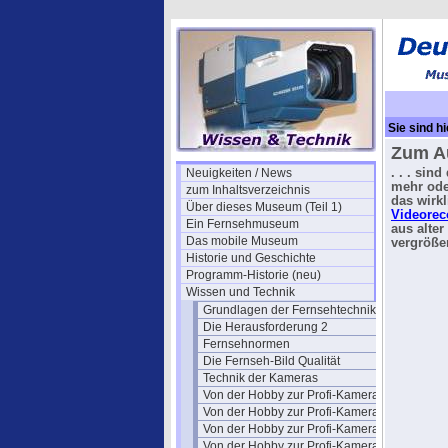
Sie sind hi
Zum Au
Neuigkeiten / News
. . . sin
mehr ode
zum Inhaltsverzeichnis
das wirk
Über dieses Museum (Teil 1)
Videorec
Ein Fernsehmuseum
aus alter
Das mobile Museum
vergröße
Historie und Geschichte
Programm-Historie (neu)
Wissen und Technik
Grundlagen der Fernsehtechnik
Die Herausforderung 2
Fernsehnormen
Die Fernseh-Bild Qualität
Technik der Kameras
Von der Hobby zur Profi-Kamera I
Von der Hobby zur Profi-Kamera Ia
Von der Hobby zur Profi-Kamera II
Von der Hobby zur Profi-Kamera III