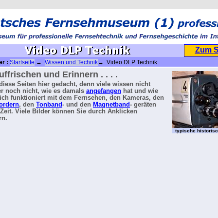
Zum 
er :
Startseite
→
Wissen und Technik
→ Video DLP Technik
ffrischen und Erinnern . . . .
d diese Seiten hier gedacht, denn viele wissen nicht
r noch nicht, wie es damals
angefangen
hat und wie
lich funktioniert mit dem Fernsehen, den Kameras, den
ordern
, den
Tonband
- und den
Magnetband
- geräten
 Zeit. Viele Bilder können Sie durch Anklicken
rn.
typische histori