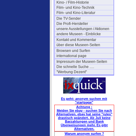
Kino- / Film-Historie
Film- und Kino-Technik
Film- und Kino-Literatur
Die TV-Sender
Die Profi-Hersteller
unsere Ausstellungen / Aktionen
andere Museen - Einblicke
Kontakt und Kommentar
über diese Museen-Seiten
Browsen und Surfen
international page
Impressum der Museen-Seiten
Die schnelle Suche .....
"Werbung Dezent"
Es geht: anonym suchen mit
"startpage"
Achtung :
Meiden Sie ebay - suchen Sie nach
Alternativen. ebay hat seine "rules"
drastisch geändert. Ab Juli keine
Barzahlungen und Bank
Überweisungen mehr. Es gibt
Alternativen.
Warum anonym surfen ?