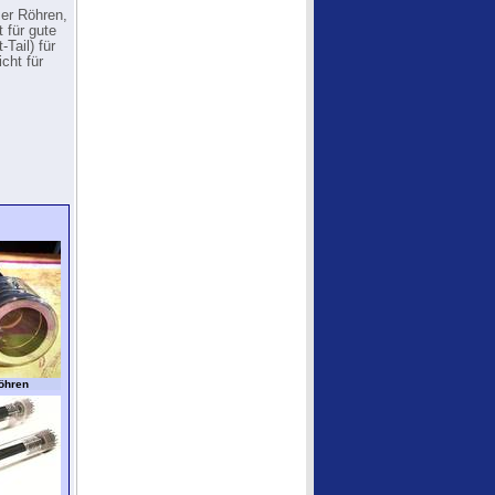
ser Röhren,
 für gute
Tail) für
cht für
öhren