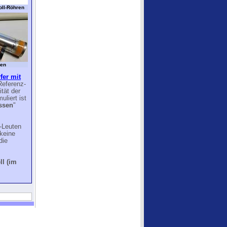
oll-Röhren
ren
fer mit
Referenz-
tät der
liert ist
ssen
"
o-Leuten
 keine
die
ll (im