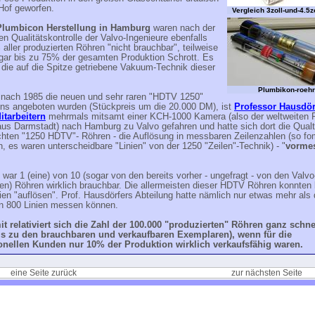
Hof geworfen.
Vergleich 3zoll-und-4.5z
 Plumbicon Herstellung in Hamburg
waren nach der
en Qualitätskontrolle der Valvo-Ingenieure ebenfalls
aller produzierten Röhren "nicht brauchbar", teilweise
gar bis zu 75% der gesamten Produktion Schrott. Es
die auf die Spitze getriebene Vakuum-Technik dieser
Plumbikon-roeh
 nach 1985 die neuen und sehr raren "HDTV 1250"
ns angeboten wurden (Stückpreis um die 20.000 DM), ist
Professor Hausdör
itarbeitern
mehrmals mitsamt einer KCH-1000 Kamera (also der weltweiten 
us Darmstadt) nach Hamburg zu Valvo gefahren und hatte sich dort die Qualti
hten "1250 HDTV"- Röhren - die Auflösung in messbaren Zeilenzahlen (so fomu
, es waren unterscheidbare "Linien" von der 1250 "Zeilen"-Technik) - "
vorme
ar 1 (eine) von 10 (sogar von den bereits vorher - ungefragt - von den Valv
ten) Röhren wirklich brauchbar. Die allermeisten dieser HDTV Röhren konnten
ien "auflösen". Prof. Hausdörfers Abteilung hatte nämlich nur etwas mehr als 
n 800 Linien messen können.
t relativiert sich die Zahl der 100.000 "produzierten" Röhren ganz schne
is zu den brauchbaren und verkaufbaren Exemplaren), wenn für die
onellen Kunden nur 10% der Produktion wirklich verkaufsfähig waren.
eine Seite zurück
zur nächsten Seite