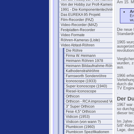
Am 15. Mä
Von der Hobby zur Profi-Kamera IV
1991 - Die Komponententechnik
A
Das EUREKA 95 Projekt
En
Film-Recorder (FAZ)
wu
Video-Recorder (MAZ)
Die neue 
Festplatten-Recorder
Standardr
Video Formate
Röhren-Kameras (Liste)
1965 wurd
Video Abtast-Röhren
ausgerüst
Die Röhre
revolutio
Firma W. Heimann
Vergliche
Heimann Röhren 1978
wurden, z
Heimann Bildaufnahme-Röhren
aus.
Kathodenstrahlröhre
1966 erhi
Farnsworth Sondenröhre
Verleihun
Iconoscope (1933)
durch die
Super Iconoscope (1940)
TV Engine
Riesel-Iconoscope
.
Orthicon
Der D
Orthicon - RCA improoved Version
1967 war 
3" Super Orthicon
so durchg
Fese 4,5" Orthicon
dieser te
Vidicon (1953)
Im Jahre 
Visticon (von wann ?)
5/8"-Röhr
Plumbicon (1960)
Lage, die
Plumbicon Spezifikationen