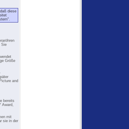
 daß diese
itet
tern".
eraröhren
 Sie
rwendet
nge Größe
e
päter
Picture and
e bereits
Y Award,
men mit
 sie in der