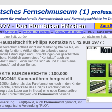
Zum 
er :
Startseite
→
Wissen und Technik
→
Video Abtast-Röhren
→ 1977 - Das Plumb
eine Seite zurück
zur nächsten Seite
 Hauszeitschrift Philips Kontakte Nr. 42 aus 1977 :
zeitschrift enthielt nicht nur Marketing Bla bla bla, es
richtig fundierte Artikel über die teilweise super
enden Erfindungen und Entwicklungen der geschätzten
abors. Natürlich waren diese "Kontakte" auch ein
-Instrument. Leider verirrte sich ab und zu auch eine
tunde" auf diese Seiten.
KTE KURZBERICHTE : 100.000
ICON® Kameraröhren hergestellt
1950er Jahre, als das Farbfernsehen noch in den Kinder-
teckte, entwickelte das Philips Forschungslabor
ng :
das Labor war in Breda) eine neue Kameraröhre,
f der Fotoleitfähigkeit von
Bleimonoxid
basierte.
nmerkung :
Blei(II)-oxid, auch
Bleimonoxid
genannt, ist
e anorganische Verbindung "PbO".