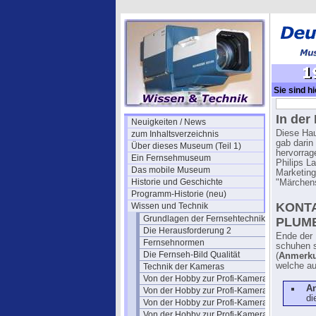
Sie sind hi
Märchen
In der
Neuigkeiten / News
Diese Haus
zum Inhaltsverzeichnis
gab darin 
Über dieses Museum (Teil 1)
hervorrag
Ein Fernsehmuseum
Philips L
Das mobile Museum
Marketing
Historie und Geschichte
"Märchens
Programm-Historie (neu)
KONTA
Wissen und Technik
Grundlagen der Fernsehtechnik
PLUMB
Die Herausforderung 2
Ende der 
Fernsehnormen
schuhen s
Die Fernseh-Bild Qualität
(
Anmerku
welche au
Technik der Kameras
Von der Hobby zur Profi-Kamera I
A
Von der Hobby zur Profi-Kamera Ia
di
Von der Hobby zur Profi-Kamera II
Von der Hobby zur Profi-Kamera III