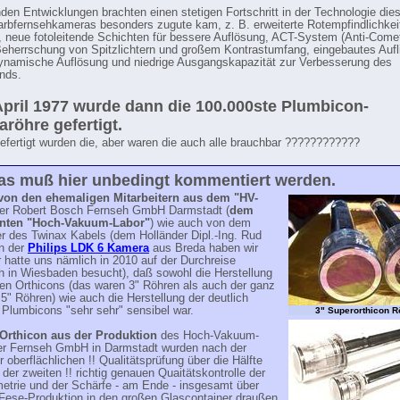
nden Entwicklungen brachten einen stetigen Fortschritt in der Technologie die
arbfernsehkameras besonders zugute kam, z. B. erweiterte Rotempfindlichkeit
, neue fotoleitende Schichten für bessere Auflösung, ACT-System (Anti-Comet-
eherrschung von Spitzlichtern und großem Kontrastumfang, eingebautes Aufli
ynamische Auflösung und niedrige Ausgangskapazität zur Verbesserung des
nds.
pril 1977 wurde dann die 100.000ste Plumbicon-
röhre gefertigt.
gefertigt wurden die, aber waren die auch alle brauchbar ????????????
as muß hier unbedingt kommentiert werden.
on den ehemaligen Mitarbeitern aus dem "HV-
er Robert Bosch Fernseh GmbH Darmstadt (
dem
nten "Hoch-Vakuum-Labor"
) wie auch von dem
r des Twinax Kabels (dem Holländer Dipl.-Ing. Rud
n der
Philips LDK 6 Kamera
aus Breda haben wir
r hatte uns nämlich in 2010 auf der Durchreise
h in Wiesbaden besucht), daß sowohl die Herstellung
ßen Orthicons (das waren 3" Röhren als auch der ganz
5" Röhren) wie auch die Herstellung der deutlich
 Plumbicons "sehr sehr" sensibel war.
3" Superorthicon R
Orthicon aus der Produktion
des Hoch-Vakuum-
er Fernseh GmbH in Darmstadt wurden nach der
r oberflächlichen !! Qualitätsprüfung über die Hälfte
der zweiten !! richtig genauen Quaitätskontrolle der
etrie und der Schärfe - am Ende - insgesamt über
Fese-Produktion in den großen Glascontainer draußen