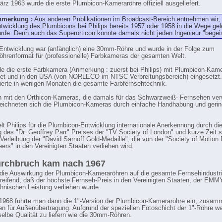
rz 1963 wurde die erste Plumbicon-Kameraröhre offiziell ausgeliefert.
nmerkung :
Aus anderen Publikationen im Broadcast-Bereich entnehmen wir,
twicklung des Plumbicons bei Philips bereits 1957 oder 1958 in die Wege gele
rde. Denn auch das Superorticon konnte damals nicht jeden Ingenieur "begeis
Entwicklung war (anfänglich) eine 30mm-Röhre und wurde in der Folge zum
öhrenformat für (professionelle) Farbkameras der gesamten Welt.
e die erste Farbkamera (Anmerkung : zuerst bei Philips) mit Plumbicon-Kam
et und in den USA (von NORLECO im NTSC Verbreitungsbereich) eingesetzt.
nierte in wenigen Monaten die gesamte Farbfernsehtechnik.
n mit den Orthicon-Kameras, die damals für das Schwarzweiß- Fernsehen ve
eichneten sich die Plumbicon-Kameras durch einfache Handhabung und geri
elt Philips für die Plumbicon-Entwicklung internationale Anerkennung durch di
g des "Dr. Geoffrey Parr" Preises der "TV Society of London" und kurze Zeit s
 Verleihung der "David Sarnoff Gold-Medaille", die von der "Society of Motion 
ers" in den Vereinigten Staaten verliehen wird.
urchbruch kam nach 1967
die Auswirkung der Plumbicon-Kameraröhren auf die gesamte Fernsehindustri
reifend, daß der höchste Fernseh-Preis in den Vereinigten Staaten, der EMM
chnischen Leistung verliehen wurde.
1968 führte man dann die 1"-Version der Plumbicon-Kameraröhre ein, zusam
en für Außenübertragung. Aufgrund der speziellen Fotoschicht der 1"-Röhre war
selbe Qualität zu liefern wie die 30mm-Röhren.