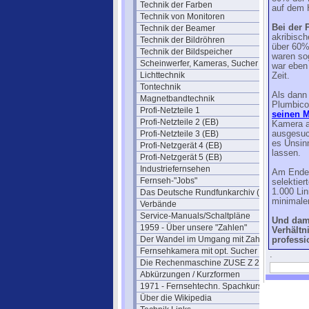
Technik der Farben
auf dem 
Technik von Monitoren
Bei der
Technik der Beamer
akribisch
Technik der Bildröhren
über 60% 
Technik der Bildspeicher
waren so
Scheinwerfer, Kameras, Sucher
war eben 
Lichttechnik
Zeit.
Tontechnik
Als dann
Magnetbandtechnik
Plumbico
Profi-Netzteile 1
seinen M
Profi-Netzteile 2 (EB)
Kamera a
Profi-Netzteile 3 (EB)
ausgesuc
es Unsinn
Profi-Netzgerät 4 (EB)
lassen.
Profi-Netzgerät 5 (EB)
Industriefernsehen
Am Ende w
Fernseh-"Jobs"
selektier
1.000 Lin
Das Deutsche Rundfunkarchiv (DRA)
minimale
Verbände
Service-Manuals/Schaltpläne
Und dami
1959 - Über unsere "Zahlen"
Verhältn
Der Wandel im Umgang mit Zahlen
professi
Fernsehkamera mit opt. Sucher
.
Die Rechenmaschine ZUSE Z 22
Abkürzungen / Kurzformen
1971 - Fernsehtechn. Spachkurs
Über die Wikipedia