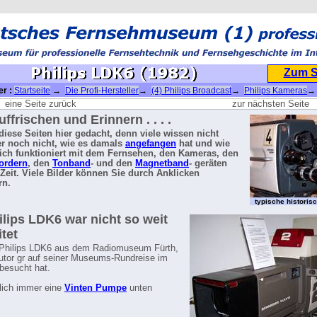
Zum 
er :
Startseite
→
Die Profi-Hersteller
→
(4) Philips Broadcast
→
Philips Kameras
→ 
2)
eine Seite zurück
zur nächsten Seite
ffrischen und Erinnern . . . .
d diese Seiten hier gedacht, denn viele wissen nicht
r noch nicht, wie es damals
angefangen
hat und wie
lich funktioniert mit dem Fernsehen, den Kameras, den
ordern
, den
Tonband
- und den
Magnetband
- geräten
 Zeit. Viele Bilder können Sie durch Anklicken
rn.
typische histori
ilips LDK6 war nicht so weit
itet
 Philips LDK6 aus dem Radiomuseum Fürth,
utor gr auf seiner Museums-Rundreise im
 besucht hat.
lich immer eine
Vinten Pumpe
unten