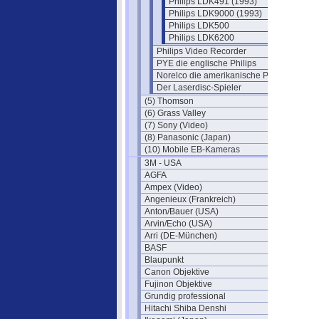
Philips LDK491 (1993)
Philips LDK9000 (1993)
Philips LDK500
Philips LDK6200
Philips Video Recorder
PYE die englische Philips
Norelco die amerikanische Philips
Der Laserdisc-Spieler
(5) Thomson
(6) Grass Valley
(7) Sony (Video)
(8) Panasonic (Japan)
(10) Mobile EB-Kameras
3M - USA
AGFA
Ampex (Video)
Angenieux (Frankreich)
Anton/Bauer (USA)
Arvin/Echo (USA)
Arri (DE-München)
BASF
Blaupunkt
Canon Objektive
Fujinon Objektive
Grundig professional
Hitachi Shiba Denshi