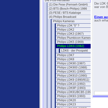
Die Profi-Hersteller
Die LDK 6
(1) Die Fese (Fernseh GmbH)
war von 
(2) BTS (Bosch-Philips) 1986
(3) FESE / BTS Kataloge
(4) Philips Broadcast
Einen au
auch erha
Philips Kameras
Philips LDK "0" ?
Philips LDK2
Philips LDK3 (1967)
Philips Plumbicon Kamera EL 8521
Philips LDK5 (1969)
Philips LDK6 (1982)
LDK6 - der Prospekt
Philips LDK7
Philips LDK8
Philips LDK90 (1987)
Philips LDK900 (1988)
Philips LDK91 (1990)
Philips LDK910 (1990)
Philips LDK9 (1990/911)
Philips LDK10 (1992)
Philips LDK9P (1993)
Philips LDK91/BCB5 (1993)
Philips LDK93 (1993)
Philips LDK20
Philips LDK23