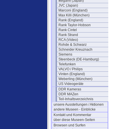
Ikegami (Japan)
JVC (Japan)
Marconi (England)
Max Killi (München)
Rank (England)
Rank Taylor-Hobson
Rank Cintel
Rank Strand
RCA (Video)
Rohde & Schwarz
Schneider Kreuznach
Siemens
Steenbeck (DE-Hamburg)
Telefunken
VALVO / Philips
Vinten (England)
Weberling (München)
US Videogeräte
DDR Kameras
DDR MAZen
Teil-Inhaltsverzeichnis
unsere Ausstellungen / Aktionen
andere Museen - Einblicke
Kontakt und Kommentar
über diese Museen-Seiten
Browsen und Surfen