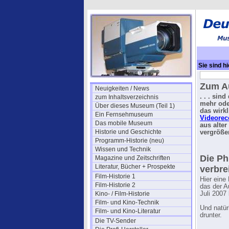
Sie sind hi
LDK6 (198
Zum Au
Neuigkeiten / News
. . . sin
zum Inhaltsverzeichnis
mehr ode
Über dieses Museum (Teil 1)
das wirk
Ein Fernsehmuseum
Videorec
Das mobile Museum
aus alter
Historie und Geschichte
vergröße
Programm-Historie (neu)
Wissen und Technik
Die Ph
Magazine und Zeitschriften
Literatur, Bücher + Prospekte
verbre
Film-Historie 1
Hier eine
Film-Historie 2
das der A
Kino- / Film-Historie
Juli 2007
Film- und Kino-Technik
Und natür
Film- und Kino-Literatur
drunter.
Die TV-Sender