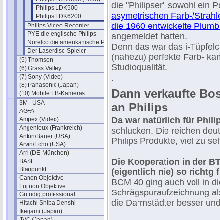
die "Philipser" sowohl ein P
Philips LDK500
asymetrischen Farb-/Strahle
Philips LDK6200
die 1960 entwickelte Plumb
Philips Video Recorder
PYE die englische Philips
angemeldet hatten.
Norelco die amerikanische Philips
Denn das war das i-Tüpfelc
Der Laserdisc-Spieler
(nahezu) perfekte Farb- ka
(5) Thomson
Studioqualität.
(6) Grass Valley
.
(7) Sony (Video)
(8) Panasonic (Japan)
Dann verkaufte Bo
(10) Mobile EB-Kameras
3M - USA
an Philips
AGFA
Da war natürlich für Phil
Ampex (Video)
Angenieux (Frankreich)
schlucken. Die reichen deu
Anton/Bauer (USA)
Philips Produkte, viel zu sel
Arvin/Echo (USA)
Arri (DE-München)
Die Kooperation in der BT
BASF
Blaupunkt
(eigentlich nie) so richtg 
Canon Objektive
BCM 40 ging auch voll in d
Fujinon Objektive
Schrägspuraufzeichnung als
Grundig professional
die Darmstädter besser und
Hitachi Shiba Denshi
Ikegami (Japan)
JVC (Japan)