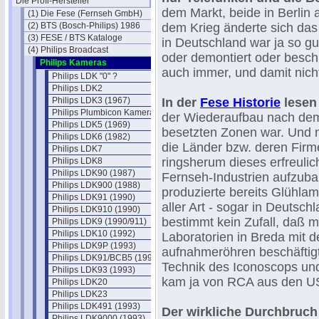
Die Profi-Hersteller
dem Markt, beide in Berlin 
(1) Die Fese (Fernseh GmbH)
(2) BTS (Bosch-Philips) 1986
dem Krieg änderte sich das 
(3) FESE / BTS Kataloge
in Deutschland war ja so gut
(4) Philips Broadcast
oder demontiert oder besch
Philips Kameras
auch immer, und damit nich
Philips LDK "0" ?
Philips LDK2
Philips LDK3 (1967)
In der
Fese Historie
lesen
Philips Plumbicon Kamera EL 8521
der Wiederaufbau nach dem 
Philips LDK5 (1969)
besetzten Zonen war. Und n
Philips LDK6 (1982)
die Länder bzw. deren Fir
Philips LDK7
ringsherum dieses erfreuli
Philips LDK8
Philips LDK90 (1987)
Fernseh-Industrien aufzuba
Philips LDK900 (1988)
produzierte bereits Glühl
Philips LDK91 (1990)
aller Art - sogar in Deutsch
Philips LDK910 (1990)
bestimmt kein Zufall, daß m
Philips LDK9 (1990/911)
Philips LDK10 (1992)
Laboratorien in Breda mit 
Philips LDK9P (1993)
aufnahmeröhren beschäftigt
Philips LDK91/BCB5 (1993)
Technik des Iconoscops un
Philips LDK93 (1993)
kam ja von RCA aus den U
Philips LDK20
Philips LDK23
Philips LDK491 (1993)
Der wirkliche Durchbruch
Philips LDK9000 (1993)