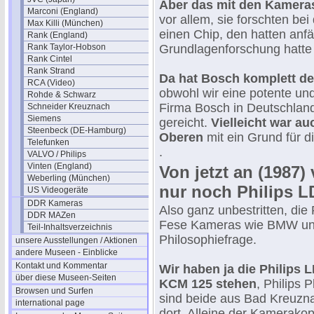
Aber das mit den Kameras,
Marconi (England)
vor allem, sie forschten bei
Max Killi (München)
einen Chip, den hatten anfä
Rank (England)
Rank Taylor-Hobson
Grundlagenforschung hatte 
Rank Cintel
Rank Strand
Da hat Bosch komplett de
RCA (Video)
obwohl wir eine potente un
Rohde & Schwarz
Firma Bosch in Deutschland
Schneider Kreuznach
Siemens
gereicht.
Vielleicht war au
Steenbeck (DE-Hamburg)
Oberen
mit ein Grund für d
Telefunken
.
VALVO / Philips
Vinten (England)
Von jetzt an (1987)
Weberling (München)
nur noch Philips 
US Videogeräte
DDR Kameras
Also ganz unbestritten, die
DDR MAZen
Fese Kameras wie BMW und 
Teil-Inhaltsverzeichnis
Philosophiefrage.
unsere Ausstellungen / Aktionen
andere Museen - Einblicke
Kontakt und Kommentar
Wir haben ja die Philips 
über diese Museen-Seiten
KCM 125 stehen
, Philips 
Browsen und Surfen
sind beide aus Bad Kreuzn
international page
dort. Alleine der Kamerakop