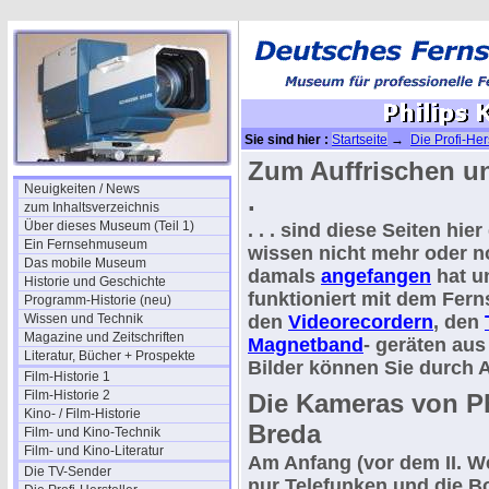
Sie sind hier :
Startseite
→
Die Profi-Her
Zum Auffrischen und
Neuigkeiten / News
.
zum Inhaltsverzeichnis
Über dieses Museum (Teil 1)
. . . sind diese Seiten hie
Ein Fernsehmuseum
wissen nicht mehr oder no
Das mobile Museum
damals
angefangen
hat un
Historie und Geschichte
funktioniert mit dem Fer
Programm-Historie (neu)
Wissen und Technik
den
Videorecordern
, den
Magazine und Zeitschriften
Magnetband
- geräten aus 
Literatur, Bücher + Prospekte
Bilder können Sie durch 
Film-Historie 1
Film-Historie 2
Die Kameras von Ph
Kino- / Film-Historie
Breda
Film- und Kino-Technik
Film- und Kino-Literatur
Am Anfang (vor dem II. We
Die TV-Sender
nur Telefunken und die 