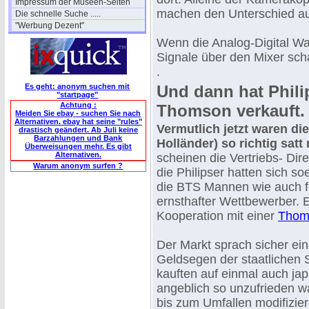
Impressum der Museen-Seiten
machen den Unterschied a
Die schnelle Suche .....
"Werbung Dezent"
Wenn die Analog-Digital Wan
Signale über den Mixer sch
.
Es geht: anonym suchen mit
Und dann hat Phili
"startpage"
Achtung :
Thomson verkauft.
Meiden Sie ebay - suchen Sie nach
Alternativen. ebay hat seine "rules"
Vermutlich jetzt waren die
drastisch geändert. Ab Juli keine
Barzahlungen und Bank
Holländer) so richtig sa
Überweisungen mehr. Es gibt
Alternativen.
scheinen die Vertriebs- Dir
Warum anonym surfen ?
die Philipser hatten sich s
die BTS Mannen wie auch f
ernsthafter Wettbewerber. 
Kooperation mit einer
Thom
Der Markt sprach sicher ei
Geldsegen der staatlichen 
kauften auf einmal auch jap
angeblich so unzufrieden 
bis zum Umfallen modifizie