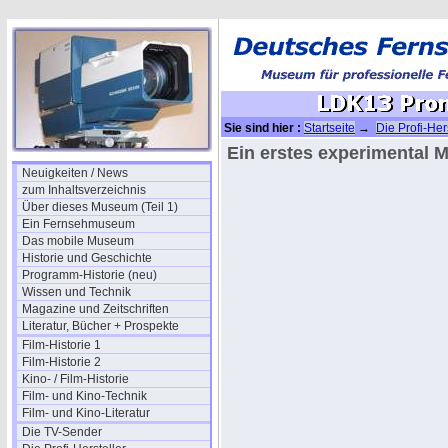
Sie sind hier :
Startseite
→
Die Profi-Her
LDK3 (1967)
→ LDK13 Promotion Bild
Ein erstes experimental M
Neuigkeiten / News
zum Inhaltsverzeichnis
Über dieses Museum (Teil 1)
Ein Fernsehmuseum
Das mobile Museum
Historie und Geschichte
Programm-Historie (neu)
Wissen und Technik
Magazine und Zeitschriften
Literatur, Bücher + Prospekte
Film-Historie 1
Film-Historie 2
Kino- / Film-Historie
Film- und Kino-Technik
Film- und Kino-Literatur
Die TV-Sender