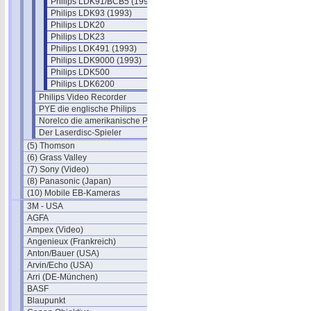
Philips LDK91/BCB5 (1993)
Philips LDK93 (1993)
Philips LDK20
Philips LDK23
Philips LDK491 (1993)
Philips LDK9000 (1993)
Philips LDK500
Philips LDK6200
Philips Video Recorder
PYE die englische Philips
Norelco die amerikanische Philips
Der Laserdisc-Spieler
(5) Thomson
(6) Grass Valley
(7) Sony (Video)
(8) Panasonic (Japan)
(10) Mobile EB-Kameras
3M - USA
AGFA
Ampex (Video)
Angenieux (Frankreich)
Anton/Bauer (USA)
Arvin/Echo (USA)
Arri (DE-München)
BASF
Blaupunkt