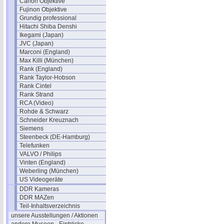
Canon Objektive
Fujinon Objektive
Grundig professional
Hitachi Shiba Denshi
Ikegami (Japan)
JVC (Japan)
Marconi (England)
Max Killi (München)
Rank (England)
Rank Taylor-Hobson
Rank Cintel
Rank Strand
RCA (Video)
Rohde & Schwarz
Schneider Kreuznach
Siemens
Steenbeck (DE-Hamburg)
Telefunken
VALVO / Philips
Vinten (England)
Weberling (München)
US Videogeräte
DDR Kameras
DDR MAZen
Teil-Inhaltsverzeichnis
unsere Ausstellungen / Aktionen