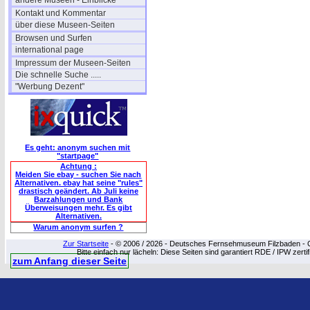
andere Museen - Einblicke
Kontakt und Kommentar
über diese Museen-Seiten
Browsen und Surfen
international page
Impressum der Museen-Seiten
Die schnelle Suche .....
"Werbung Dezent"
Es geht: anonym suchen mit
"startpage"
Achtung :
Meiden Sie ebay - suchen Sie nach
Alternativen. ebay hat seine "rules"
drastisch geändert. Ab Juli keine
Barzahlungen und Bank
Überweisungen mehr. Es gibt
Alternativen.
Warum anonym surfen ?
Zur Startseite
- © 2006 / 2026 - Deutsches Fernsehmuseum Filzbaden - Cop
Bitte einfach nur lächeln: Diese Seiten sind garantiert RDE / IPW zert
zum Anfang dieser Seite