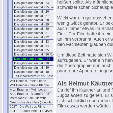
heißen sollte. Als männlich
Das gibt's nur einmal - 24
schweizerischen Schauspie
Das gibt's nur einmal - 25 Jannings
Das gibt's nur einmal - 26
Das gibt's nur einmal - 27
Wicki war ein gut aussehen
Das gibt's nur einmal - 28
wenig Glück gehabt. Er bek
Das gibt's nur einmal - 29
auch immer etwas im Schatt
Das gibt's nur einmal - 30
Das gibt's nur einmal - 31
Fink. Der Film hatte ihn ei
Das gibt's nur einmal - 32
an ihm verbrannt. Auch er 
Das gibt's nur einmal - 33
den Fachleuten glauben dur
Das gibt's nur einmal - 34
Das gibt's nur einmal - 35
Um diese Zeit hatte sich W
Das gibt's nur einmal - 36 Romi
Das gibt's nur einmal - 37
aufzugeben. Er war ein he
Das gibt's nur einmal - 38
die Photographie nun auch a
Das gibt's nur einmal - 39
paar teure Apparate angesc
Das gibt's nur einmal - 40
.
Teil-Inhaltsverzeichnis Riess II
Will Tremper - mein Leben
Als Helmut Käutner a
Will Tremper - Große Klappe
Da rief ihn Käutner an und f
Artur Brauner - Mein Leben
Artur Brauner - Biografie 1957
Jugoslawien zu gehen. Er sp
Interntionale Film-Literatur
sich schließlich überreden
Geschichte des Films (Toeplitz)
Film etwas werden würde.
1927 - Die Welt des Films
1941 - Rudolf Oertel - FILMSPIEGEL