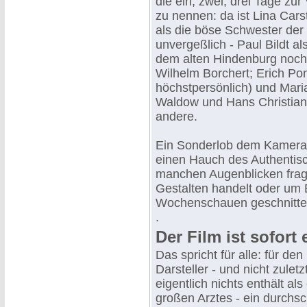
die ein, zwei, drei Tage z
zu nennen: da ist Lina Car
als die böse Schwester der 
unvergeßlich - Paul Bildt al
dem alten Hindenburg noch 
Wilhelm Borchert; Erich Po
höchstpersönlich) und Mari
Waldow und Hans Christian 
andere.
Ein Sonderlob dem Kamera
einen Hauch des Authentisc
manchen Augenblicken fragt 
Gestalten handelt oder um E
Wochenschauen geschnitten
.
Der Film ist sofort 
Das spricht für alle: für de
Darsteller - und nicht zulet
eigentlich nichts enthält a
großen Arztes - ein durchs