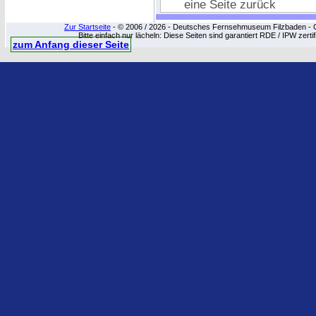
eine Seite zurück
Zur Startseite
- © 2006 / 2026 - Deutsches Fernsehmuseum Filzbaden - Cop
Bitte einfach nur lächeln: Diese Seiten sind garantiert RDE / IPW zert
zum Anfang dieser Seite