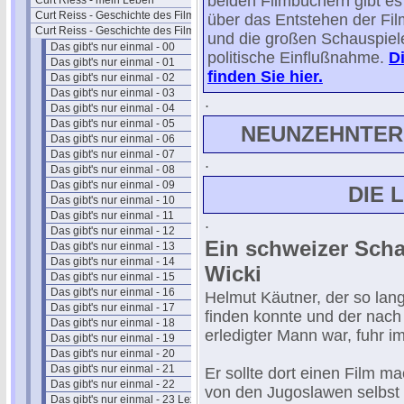
beiden Filmbüchern gibt es
Curt Riess - mein Leben
Curt Reiss - Geschichte des Films I
über das Entstehen der Fil
Curt Reiss - Geschichte des Films II
und die großen Schauspieler
Das gibt's nur einmal - 00
politische Einflußnahme.
D
Das gibt's nur einmal - 01
finden Sie hier.
Das gibt's nur einmal - 02
Das gibt's nur einmal - 03
.
Das gibt's nur einmal - 04
Das gibt's nur einmal - 05
NEUNZEHNTER 
Das gibt's nur einmal - 06
Das gibt's nur einmal - 07
.
Das gibt's nur einmal - 08
Das gibt's nur einmal - 09
DIE 
Das gibt's nur einmal - 10
Das gibt's nur einmal - 11
.
Das gibt's nur einmal - 12
Ein schweizer Sch
Das gibt's nur einmal - 13
Das gibt's nur einmal - 14
Wicki
Das gibt's nur einmal - 15
Das gibt's nur einmal - 16
Helmut Käutner, der so lan
Das gibt's nur einmal - 17
finden konnte und der nach
Das gibt's nur einmal - 18
erledigter Mann war, fuhr 
Das gibt's nur einmal - 19
Das gibt's nur einmal - 20
Das gibt's nur einmal - 21
Er sollte dort einen Film ma
Das gibt's nur einmal - 22
von den Jugoslawen selbst f
Das gibt's nur einmal - 23 Lex-Ufa