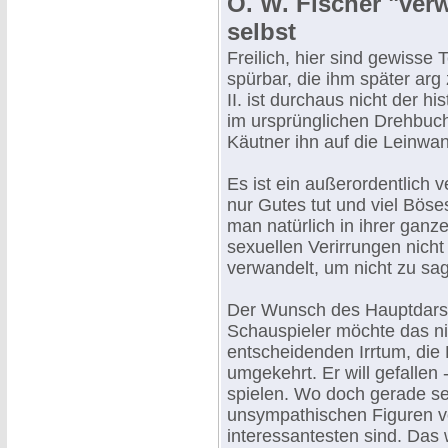
O. W. Fischer "verw
selbst
Freilich, hier sind gewisse
spürbar, die ihm später ar
II. ist durchaus nicht der hi
im ursprünglichen Drehbuch
Käutner ihn auf die Leinwan
Es ist ein außerordentlich v
nur Gutes tut und viel Böse
man natürlich in ihrer ganz
sexuellen Verirrungen nicht
verwandelt, um nicht zu sa
Der Wunsch des Hauptdarstel
Schauspieler möchte das ni
entscheidenden Irrtum, die 
umgekehrt. Er will gefallen
spielen. Wo doch gerade seh
unsympathischen Figuren v
interessantesten sind. Das w