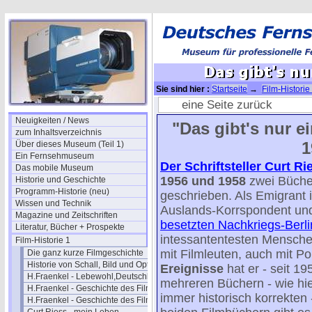
Sie sind hier :
Startseite
→
Film-Historie
- 37
eine Seite zurück
Neuigkeiten / News
"Das gibt's nur e
zum Inhaltsverzeichnis
1
Über dieses Museum (Teil 1)
Ein Fernsehmuseum
Der Schriftsteller Curt Ri
Das mobile Museum
1956 und 1958
zwei Büche
Historie und Geschichte
Programm-Historie (neu)
geschrieben. Als Emigrant
Wissen und Technik
Auslands-Korrspondent und
Magazine und Zeitschriften
besetzten Nachkriegs-Berli
Literatur, Bücher + Prospekte
intessantentesten Mensche
Film-Historie 1
mit Filmleuten, auch mit Pol
Die ganz kurze Filmgeschichte
Historie von Schall, Bild und Optik
Ereignisse
hat er - seit 19
H.Fraenkel - Lebewohl,Deutschland
mehreren Büchern - wie hie
H.Fraenkel - Geschichte des Films 1
immer historisch korrekten
H.Fraenkel - Geschichte des Films 2