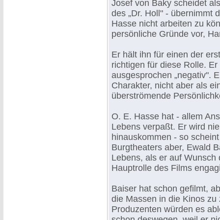
Josef von Baky scheidet al
des „Dr. Holl" - übernimmt d
Hasse nicht arbeiten zu kö
persönliche Gründe vor, Ha
Er hält ihn für einen der er
richtigen für diese Rolle. Er 
ausgesprochen „negativ". Er
Charakter, nicht aber als 
überströmende Persönlichkei
O. E. Hasse hat - allem An
Lebens verpaßt. Er wird nie
hinauskommen - so scheint 
Burgtheaters aber, Ewald Ba
Lebens, als er auf Wunsch 
Hauptrolle des Films engagi
Baiser hat schon gefilmt, ab
die Massen in die Kinos z
Produzenten würden es able
schon deswegen, weil er nic