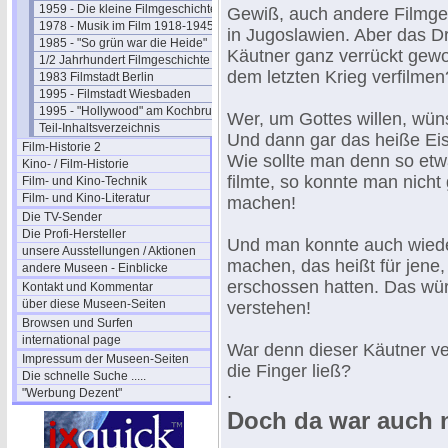
1959 - Die kleine Filmgeschichte
Gewiß, auch andere Filmges
1978 - Musik im Film 1918-1945
in Jugoslawien. Aber das 
1985 - "So grün war die Heide"
Käutner ganz verrückt gewor
1/2 Jahrhundert Filmgeschichte
dem letzten Krieg verfilmen
1983 Filmstadt Berlin
1995 - Filmstadt Wiesbaden
1995 - "Hollywood" am Kochbrunnen
Wer, um Gottes willen, wün
Teil-Inhaltsverzeichnis
Und dann gar das heiße Eis
Film-Historie 2
Wie sollte man denn so et
Kino- / Film-Historie
filmte, so konnte man nicht
Film- und Kino-Technik
Film- und Kino-Literatur
machen!
Die TV-Sender
Die Profi-Hersteller
Und man konnte auch wiede
unsere Ausstellungen / Aktionen
machen, das heißt für jene
andere Museen - Einblicke
erschossen hatten. Das wü
Kontakt und Kommentar
über diese Museen-Seiten
verstehen!
Browsen und Surfen
international page
War denn dieser Käutner ve
Impressum der Museen-Seiten
die Finger ließ?
Die schnelle Suche .....
.
"Werbung Dezent"
Doch da war auch n