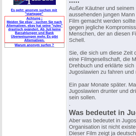
.....
Außer Käutner und seinem R
Es geht: anonym suchen mit
aussehenden jungen Mann mi
"startpage"
Achtung :
Film gemacht werden sollte
Meiden Sie ebay - suchen Sie nach
Alternativen. ebay hat seine "rules"
gegen jegliche Kompromisse
drastisch geändert. Ab Juli keine
Menschen, der an diesen Fi
Barzahlungen und Bank
Überweisungen mehr. Es gibt
Schell.
Alternativen.
Warum anonym surfen ?
Sie, die sich um diese Zeit
eine Filmgesellschaft, die M
Drehbuch und erklärte sich s
Jugoslawien zu fahren und 
Ein paar Monate später. Man
Jugoslawien drunter und drü
sein sollen.
.
Was bedeutet in Ju
Aber was bedeutet in Jugo
Organisation ist nicht exis
Dieser Film zeigt ja deuts