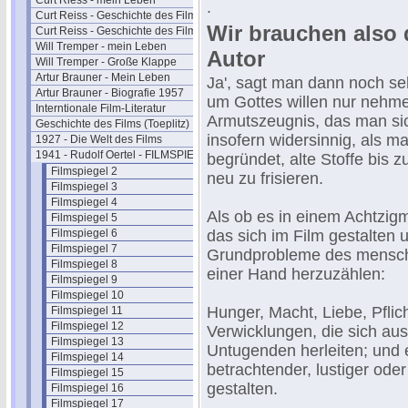
Curt Riess - mein Leben
.
Curt Reiss - Geschichte des Films I
Wir brauchen also
Curt Reiss - Geschichte des Films II
Will Tremper - mein Leben
Autor
Will Tremper - Große Klappe
Artur Brauner - Mein Leben
Ja', sagt man dann noch seh
Artur Brauner - Biografie 1957
um Gottes willen nur nehmen
Interntionale Film-Literatur
Armutszeugnis, das man sich
Geschichte des Films (Toeplitz)
insofern widersinnig, als m
1927 - Die Welt des Films
1941 - Rudolf Oertel - FILMSPIEGEL
begründet, alte Stoffe bis 
Filmspiegel 2
neu zu frisieren.
Filmspiegel 3
Filmspiegel 4
Als ob es in einem Achtzigmi
Filmspiegel 5
Filmspiegel 6
das sich im Film gestalten u
Filmspiegel 7
Grundprobleme des menschl
Filmspiegel 8
einer Hand herzuzählen:
Filmspiegel 9
Filmspiegel 10
Hunger, Macht, Liebe, Pflich
Filmspiegel 11
Filmspiegel 12
Verwicklungen, die sich a
Filmspiegel 13
Untugenden herleiten; und 
Filmspiegel 14
betrachtender, lustiger ode
Filmspiegel 15
gestalten.
Filmspiegel 16
Filmspiegel 17