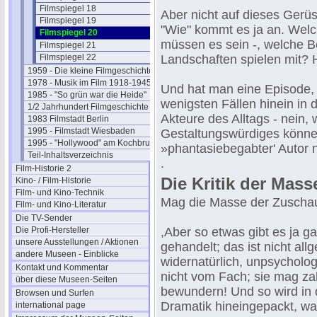
Filmspiegel 18
Aber nicht auf dieses Gerüs
Filmspiegel 19
"Wie" kommt es ja an. Wel
Filmspiegel 20
müssen es sein -, welche B
Filmspiegel 21
Filmspiegel 22
Landschaften spielen mit? 
1959 - Die kleine Filmgeschichte
1978 - Musik im Film 1918-1945
Und hat man eine Episode, 
1985 - "So grün war die Heide"
wenigsten Fällen hinein in
1/2 Jahrhundert Filmgeschichte
Akteure des Alltags - nein, 
1983 Filmstadt Berlin
1995 - Filmstadt Wiesbaden
Gestaltungswürdiges können 
1995 - "Hollywood" am Kochbrunnen
»phantasiebegabter' Autor n
Teil-Inhaltsverzeichnis
.
Film-Historie 2
Die Kritik der Masse
Kino- / Film-Historie
Film- und Kino-Technik
Mag die Masse der Zuschau
Film- und Kino-Literatur
Die TV-Sender
Die Profi-Hersteller
,Aber so etwas gibt es ja ga
unsere Ausstellungen / Aktionen
gehandelt; das ist nicht allg
andere Museen - Einblicke
widernatürlich, unpsychologi
Kontakt und Kommentar
nicht vom Fach; sie mag z
über diese Museen-Seiten
bewundern! Und so wird in
Browsen und Surfen
Dramatik hineingepackt, was
international page