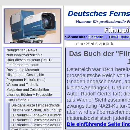
Sie sind hier :
Startseite
→
Film-Historie
eine Seite zurück
Neuigkeiten / News
Das Buch der "Fi
zum Inhaltsverzeichnis
Über dieses Museum (Teil 1)
Ein Fernsehmuseum
Österreich war 1941 bereit
Das mobile Museum
grossdeutsche Reich von Hi
Historie und Geschichte
Programm-Historie (neu)
Gnaden angeschlossen, ab
Wissen und Technik
kleines Anhängsel. Und de
Magazine und Zeitschriften
Autor Rudolf Oertel faßt di
Literatur, Bücher + Prospekte
aus Wiener Sicht zusamme
Film-Historie 1
zwangsläufig NAZI-Kultur
Die ganz kurze Filmgeschichte
Historie von Schall, Bild und Optik
aber wird es überraschend
H.Fraenkel - Lebewohl,Deutschland
nationalsozialistsch judenf
H.Fraenkel - Geschichte des Films 1
Die einführende Seite fin
H.Fraenkel - Geschichte des Films 2