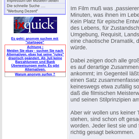
Impressum der Museen-Seiten
Die schnelle Suche .....
Im Film muß was ,passieren'
"Werbung Dezent"
Minuten, was ihnen im Leben
Kein Platz für epische Entw
des Lebens, für Zustandschil
Umgebung, Requisit, Landsch
Es geht: anonym suchen mit
eine chaotische Dramatik, d
"startpage"
würde.
Achtung :
Meiden Sie ebay - suchen Sie nach
Alternativen. ebay hat seine "rules"
drastisch geändert. Ab Juli keine
Dabei zeigen doch alle gro
Barzahlungen und Bank
Überweisungen mehr. Es gibt
es auf derartige Zusammen
Alternativen.
ankommt; im Gegenteil läßt 
Warum anonym surfen ?
einen Satz zusammenfassen, 
keineswegs etwa zufällig so
daß die filmischen Meister
und seinen Stilprinzipien 
Aber wir wollen uns keiner
stehen, sind schon oft ges
worden. Jeder liest sie und 
richtig gesagt bekommen.
.