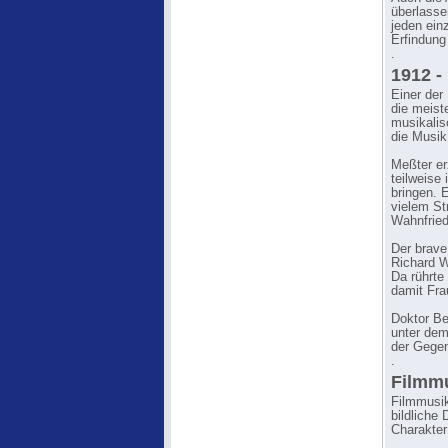
überlasse
jeden ein
Erfindung
.
1912 -
Einer der
die meist
musikalis
die Musik 
Meßter er
teilweise
bringen. 
vielem St
Wahnfried
Der brave
Richard W
Da rührte
damit Fra
Doktor Be
unter dem
der Gegen
.
Filmmu
Filmmusik
bildliche 
Charakter 