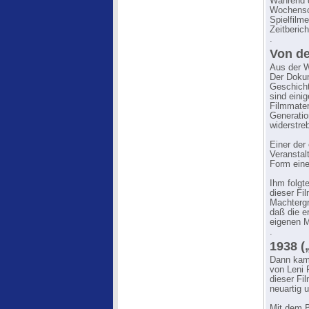
Während 
Wochensch
Spielfilm
Zeitberich
.
Von d
Aus der W
Der Dokum
Geschicht
sind eini
Filmmater
Generatio
widerstreb
Einer der
Veranstal
Form ein
Ihm folgt
dieser Fi
Machtergr
daß die e
eigenen M
.
1938 (
Dann kam 
von Leni 
dieser Fi
neuartig 
Mit dem B