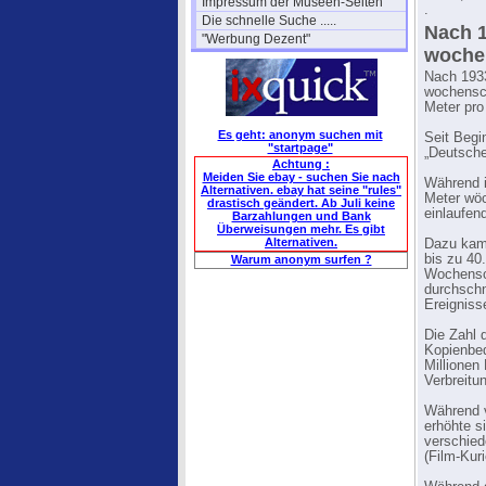
Impressum der Museen-Seiten
.
Die schnelle Suche .....
Nach 1
"Werbung Dezent"
woche
Nach 1933
wochensch
Meter pr
Es geht: anonym suchen mit
Seit Begi
"startpage"
„Deutsche
Achtung :
Meiden Sie ebay - suchen Sie nach
Während i
Alternativen. ebay hat seine "rules"
Meter wöc
drastisch geändert. Ab Juli keine
einlaufen
Barzahlungen und Bank
Überweisungen mehr. Es gibt
Alternativen.
Dazu kam
bis zu 40
Warum anonym surfen ?
Wochensch
durchschn
Ereigniss
Die Zahl 
Kopienbed
Millionen
Verbreitu
Während v
erhöhte s
verschied
(Film-Kur