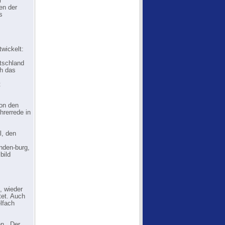
r
en der
s
wickelt:
tschland
ch das
t
von den
hrerrede in
l, den
nden-burg,
bild
, wieder
tet. Auch
lfach
n. „Der