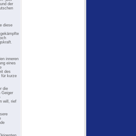
 und der
eutschen
e diese
tgekämpfte
noch
gskraft.
den inneren
ung eines
e
it des
 für kurze
r die
n Geiger
o
will, rief
ssere
e
nde
Dirigenten