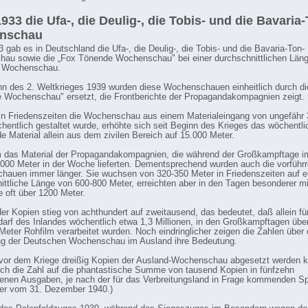
933 die Ufa-, die Deulig-, die Tobis- und die Bavaria
nschau
 gab es in Deutschland die Ufa-, die Deulig-, die Tobis- und die Bavaria-Ton-
au sowie die „Fox Tönende Wochenschau" bei einer durchschnittlichen Län
o Wochenschau.
nn des 2. Weltkrieges 1939 wurden diese Wochenschauen einheitlich durch di
 Wochenschau" ersetzt, die Frontberichte der Propagandakompagnien zeigt.
n Friedenszeiten die Wochenschau aus einem Materialeingang von ungefähr 
hentlich gestaltet wurde, erhöhte sich seit Beginn des Krieges das wöchentli
de Material allein aus dem zivilen Bereich auf 15.000 Meter.
 das Material der Propagandakompagnien, die während der Großkampftage 
.000 Meter in der Woche lieferten. Dementsprechend wurden auch die vorführr
auen immer länger. Sie wuchsen von 320-350 Meter in Friedenszeiten auf e
ittliche Länge von 600-800 Meter, erreichten aber in den Tagen besonderer mil
e oft über 1200 Meter.
der Kopien stieg von achthundert auf zweitausend, das bedeutet, daß allein fü
arf des Inlandes wöchentlich etwa 1,3 Millionen, in den Großkampftagen übe
 Meter Rohfilm verarbeitet wurden. Noch eindringlicher zeigen die Zahlen über 
ng der Deutschen Wochenschau im Ausland ihre Bedeutung.
or dem Kriege dreißig Kopien der Ausland-Wochenschau abgesetzt werden k
ich die Zahl auf die phantastische Summe von tausend Kopien in fünfzehn
enen Ausgaben, je nach der für das Verbreitungsland in Frage kommenden S
ier vom 31. Dezember 1940.)