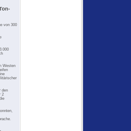
-Ton-
ge von 300
e
3.000
ch
im Westen
eifen
ine
itärischer
r den
r 2
die
onnten,
prache.