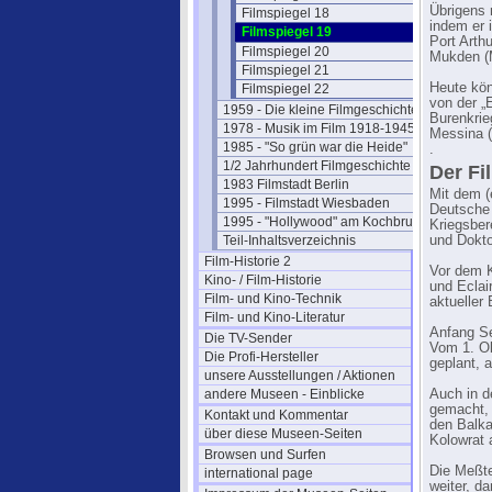
Übrigens 
Filmspiegel 18
indem er 
Filmspiegel 19
Port Arth
Filmspiegel 20
Mukden (M
Filmspiegel 21
Heute kö
Filmspiegel 22
von der „
1959 - Die kleine Filmgeschichte
Burenkrie
1978 - Musik im Film 1918-1945
Messina (
1985 - "So grün war die Heide"
.
1/2 Jahrhundert Filmgeschichte
Der Fi
1983 Filmstadt Berlin
Mit dem (
1995 - Filmstadt Wiesbaden
Deutsche
1995 - "Hollywood" am Kochbrunnen
Kriegsber
Teil-Inhaltsverzeichnis
und Dokto
Film-Historie 2
Vor dem K
Kino- / Film-Historie
und Eclai
Film- und Kino-Technik
aktueller
Film- und Kino-Literatur
Anfang Se
Die TV-Sender
Vom 1. Ok
Die Profi-Hersteller
geplant, 
unsere Ausstellungen / Aktionen
andere Museen - Einblicke
Auch in d
gemacht, 
Kontakt und Kommentar
den Balk
über diese Museen-Seiten
Kolowrat 
Browsen und Surfen
Die Meßte
international page
weiter, d