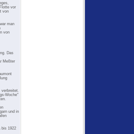
eges,
lotte vor
t von
 war man
m
en von
ung. Das
ar Meßter
Gaumont
lung
verbreitet.
egs-Woche"
ten.
en
garn und in
afen
 bis 1922