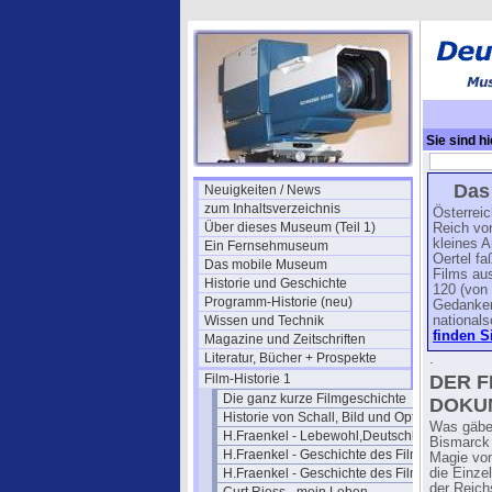
Sie sind hi
Das
Neuigkeiten / News
zum Inhaltsverzeichnis
Österrei
Über dieses Museum (Teil 1)
Reich vo
kleines 
Ein Fernsehmuseum
Oertel fa
Das mobile Museum
Films au
Historie und Geschichte
120 (von
Programm-Historie (neu)
Gedanken
Wissen und Technik
nationals
finden S
Magazine und Zeitschriften
Literatur, Bücher + Prospekte
.
Film-Historie 1
DER F
Die ganz kurze Filmgeschichte
DOKU
Historie von Schall, Bild und Optik
Was gäben
H.Fraenkel - Lebewohl,Deutschland
Bismarck 
H.Fraenkel - Geschichte des Films 1
Magie von
H.Fraenkel - Geschichte des Films 2
die Einze
der Reich