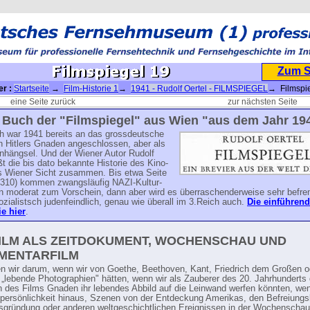
Zum 
er :
Startseite
→
Film-Historie 1
→
1941 - Rudolf Oertel - FILMSPIEGEL
→ Filmspi
eine Seite zurück
zur nächsten Seite
 Buch der "Filmspiegel" aus Wien "aus dem Jahr 194
ch war 1941 bereits an das grossdeutsche
n Hitlers Gnaden angeschlossen, aber als
Anhängsel. Und der Wiener Autor Rudolf
ßt die bis dato bekannte Historie des Kino-
s Wiener Sicht zusammen. Bis etwa Seite
 310) kommen zwangsläufig NAZI-Kultur-
 moderat zum Vorschein, dann aber wird es überraschenderweise sehr befre
ozialistsch judenfeindlich, genau wie überall im 3.Reich auch.
Die einführend
ie hier
.
ILM ALS ZEITDOKUMENT, WOCHENSCHAU UND
MENTARFILM
 wir darum, wenn wir von Goethe, Beethoven, Kant, Friedrich dem Großen o
„lebende Photographien" hätten, wenn wir als Zauberer des 20. Jahrhunderts
 des Films Gnaden ihr lebendes Abbild auf die Leinwand werfen könnten, wen
lpersönlichkeit hinaus, Szenen von der Entdeckung Amerikas, den Befreiungs
sgründung oder anderen weltgeschichtlichen Ereignissen in der Wochenscha