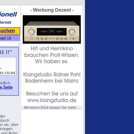
- Werbung Dezent -
Suchen
egel 19
1 !!"
mdlich
e Seite
Mit einem Klick wissen Sie mehr . .
der
 durch
n wir, über
kriegen,
u von Anno