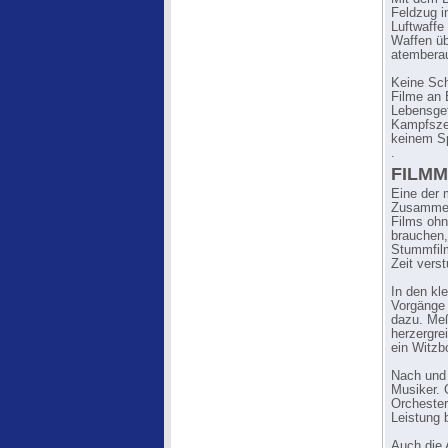
Feldzug i
Luftwaffe
Waffen üb
atemberau
Keine Sch
Filme an 
Lebensgef
Kampfszen
keinem Spi
.
FILMM
Eine der 
Zusammenh
Films ohn
brauchen,
Stummfilm
Zeit verst
In den kl
Vorgänge 
dazu. Meß
herzergrei
ein Witzb
Nach und 
Musiker. 
Orchester
Leistung 
Auch die 