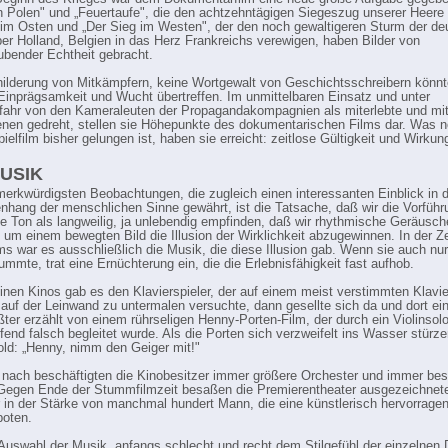
n Polen" und „Feuertaufe", die den achtzehntägigen Siegeszug unserer Heere
 im Osten und „Der Sieg im Westen", der den noch gewaltigeren Sturm der d
er Holland, Belgien in das Herz Frankreichs verewigen, haben Bilder von
bender Echtheit gebracht.
ilderung von Mitkämpfern, keine Wortgewalt von Geschichtsschreibern könnt
Einprägsamkeit und Wucht übertreffen. Im unmittelbaren Einsatz und unter
ahr von den Kameraleuten der Propagandakompagnien als miterlebte und mi
en gedreht, stellen sie Höhepunkte des dokumentarischen Films dar. Was 
elfilm bisher gelungen ist, haben sie erreicht: zeitlose Gültigkeit und Wirkun
USIK
merkwürdigsten Beobachtungen, die zugleich einen interessanten Einblick in 
ang der menschlichen Sinne gewährt, ist die Tatsache, daß wir die Vorführ
e Ton als langweilig, ja unlebendig empfinden, daß wir rhythmische Geräusch
 um einem bewegten Bild die Illusion der Wirklichkeit abzugewinnen. In der Ze
s war es ausschließlich die Musik, die diese Illusion gab. Wenn sie auch nur
ummte, trat eine Ernüchterung ein, die die Erlebnisfähigkeit fast aufhob.
einen Kinos gab es den Klavierspieler, der auf einem meist verstimmten Klavie
auf der Leinwand zu untermalen versuchte, dann gesellte sich da und dort ei
ter erzählt von einem rührseligen Henny-Porten-Film, der durch ein Violinsol
fend falsch begleitet wurde. Als die Porten sich verzweifelt ins Wasser stürzen 
old: „Henny, nimm den Geiger mit!"
nach beschäftigten die Kinobesitzer immer größere Orchester und immer be
Gegen Ende der Stummfilmzeit besaßen die Premierentheater ausgezeichnet
 in der Stärke von manchmal hundert Mann, die eine künstlerisch hervorrage
boten.
Auswahl der Musik, anfangs schlecht und recht dem Stilgefühl der einzelnen 