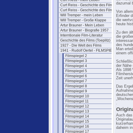
Curt Riess - mein Leben
dazumal 
Curt Reiss - Geschichte des Films I
Curt Reiss - Geschichte des Films II
Von allem
Will Tremper - mein Leben
Erfinder 
die wertv
Will Tremper - Große Klappe
heute his
Artur Brauner - Mein Leben
Artur Brauner - Biografie 1957
Zu den äl
Interntionale Film-Literatur
die große
Geschichte des Films (Toeplitz)
interessa
des hunde
1927 - Die Welt des Films
Man ertei
1941 - Rudolf Oertel - FILMSPIEGEL
einem off
Filmspiegel 2
Filmspiegel 3
Schließli
der Nähe 
Filmspiegel 4
Als 1898 
Filmspiegel 5
Filmherst
Filmspiegel 6
Zeit uner
Filmspiegel 7
Filmspiegel 8
Das Ergeb
Aufnahmen
Filmspiegel 9
deutscher
Filmspiegel 10
„Wochensc
Filmspiegel 11
.
Filmspiegel 12
Origin
Filmspiegel 13
Auch das 
Filmspiegel 14
Originala
Filmspiegel 15
kurzerhan
Filmspiegel 16
daheim in
Filmspiegel 17