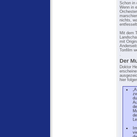
Schon in 
Wenn in e
Orchester
marschier
nichts, w
entfessel
Mit dem T
Landschaf
mit Origi
Anderseit
Tonfilm w
.
Der Mu
Doktor He
erscheine
ausgezeic
hier folge
„A
zw
du
Au
de
Mu
de
Le
Im
vi
di