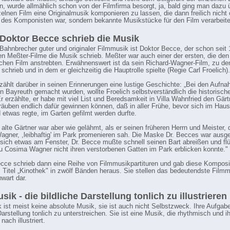
n, wurde allmählich schon von der Filmfirma besorgt, ja, bald ging man dazu ü
zelnen Film eine Originalmusik komponieren zu lassen, die dann freilich nicht o
 des Komponisten war, sondern bekannte Musikstücke für den Film verarbeite
 Doktor Becce schrieb die Musik
 Bahnbrecher guter und originaler Filmmusik ist Doktor Becce, der schon seit 
en Meßter-Filme die Musik schrieb. Meßter war auch einer der ersten, die den
chen Film anstrebten. Erwähnenswert ist da sein Richard-Wagner-Film, zu d
schrieb und in dem er gleichzeitig die Hauptrolle spielte (Regie Carl Froelich).
zählt darüber in seinen Erinnerungen eine lustige Geschichte: „Bei den Aufna
 in Bayreuth gemacht wurden, wollte Froelich selbstverständlich die historisch
Er erzählte, er habe mit viel List und Beredsamkeit in Villa Wahnfried den Gär
räuben endlich dafür gewinnen können, daß in aller Frühe, bevor sich im Hau
 etwas regte, im Garten gefilmt werden durfte.
 alte Gärtner war aber wie gelähmt, als er seinen früheren Herrn und Meister, 
agner, ,leibhaftig' im Park promenieren sah. Die Maske Dr. Becces war ausg
 sich etwas am Fenster, Dr. Becce mußte schnell seinen Bart abreißen und fl
u Cosima Wagner nicht ihren verstorbenen Gatten im Park erblicken konnte."
cce schrieb dann eine Reihe von Filmmusikpartituren und gab diese Komposi
 Titel „Kinothek" in zwölf Bänden heraus. Sie stellen das bedeutendste Film
wart dar.
sik - die bildliche Darstellung tonlich zu illustrieren
 ist meist keine absolute Musik, sie ist auch nicht Selbstzweck. Ihre Aufgabe 
Darstellung tonlich zu unterstreichen. Sie ist eine Musik, die rhythmisch und 
nach illustriert.