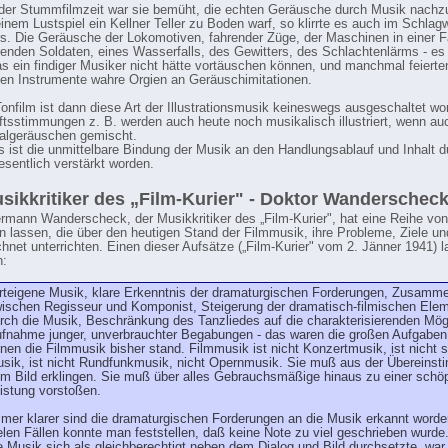
der Stummfilmzeit war sie bemüht, die echten Geräusche durch Musik nach
inem Lustspiel ein Kellner Teller zu Boden warf, so klirrte es auch im Schlag
s. Die Geräusche der Lokomotiven, fahrender Züge, der Maschinen in einer Fa
enden Soldaten, eines Wasserfalls, des Gewitters, des Schlachtenlärms - es
as ein findiger Musiker nicht hätte vortäuschen können, und manchmal feierte
ten Instrumente wahre Orgien an Geräuschimitationen.
onfilm ist dann diese Art der Illustrationsmusik keineswegs ausgeschaltet wo
tsstimmungen z. B. werden auch heute noch musikalisch illustriert, wenn auc
nalgeräuschen gemischt.
s ist die unmittelbare Bindung der Musik an den Handlungsablauf und Inhalt 
esentlich verstärkt worden.
sikkritiker des „Film-Kurier" - Doktor Wanderschec
rmann Wanderscheck, der Musikkritiker des „Film-Kurier", hat eine Reihe vo
n lassen, die über den heutigen Stand der Filmmusik, ihre Probleme, Ziele 
hnet unterrichten. Einen dieser Aufsätze („Film-Kurier" vom 2. Jänner 1941) l
n:
rteigene Musik, klare Erkenntnis der dramaturgischen Forderungen, Zusamme
ischen Regisseur und Komponist, Steigerung der dramatisch-filmischen Ele
rch die Musik, Beschränkung des Tanzliedes auf die charakterisierenden Mögl
fnahme junger, unverbrauchter Begabungen - das waren die großen Aufgaben
nen die Filmmusik bisher stand. Filmmusik ist nicht Konzertmusik, ist nicht 
sik, ist nicht Rundfunkmusik, nicht Opernmusik. Sie muß aus der Übereins
m Bild erklingen. Sie muß über alles Gebrauchsmäßige hinaus zu einer schö
istung vorstoßen.
mer klarer sind die dramaturgischen Forderungen an die Musik erkannt worde
elen Fällen konnte man feststellen, daß keine Note zu viel geschrieben wurde
e Musik sich als gleichberechtigt neben dem Dialog und Bild durchsetzte, war