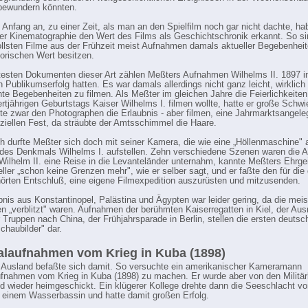
bewundern könnten.
 Anfang an, zu einer Zeit, als man an den Spielfilm noch gar nicht dachte, ha
der Kinematographie den Wert des Films als Geschichtschronik erkannt. So s
ollsten Filme aus der Frühzeit meist Aufnahmen damals aktueller Begebenheit
torischen Wert besitzen.
testen Dokumenten dieser Art zählen Meßters Aufnahmen Wilhelms II. 1897 in
n Publikumserfolg hatten. Es war damals allerdings nicht ganz leicht, wirklich
nte Begebenheiten zu filmen. Als Meßter im gleichen Jahre die Feierlichkeiten
rtjährigen Geburtstags Kaiser Wilhelms I. filmen wollte, hatte er große Schwie
lte zwar den Photographen die Erlaubnis - aber filmen, eine Jahrmarktsangele
iziellen Fest, da sträubte der Amtsschimmel die Haare.
ch durfte Meßter sich doch mit seiner Kamera, die wie eine „Höllenmaschine" 
des Denkmals Wilhelms I. aufstellen. Zehn verschiedene Szenen waren die 
Wilhelm II. eine Reise in die Levanteländer unternahm, kannte Meßters Ehrge
eller „schon keine Grenzen mehr", wie er selber sagt, und er faßte den für die
hörten Entschluß, eine eigene Filmexpedition auszurüsten und mitzusenden.
nis aus Konstantinopel, Palästina und Ägypten war leider gering, da die mei
 „verblitzt" waren. Aufnahmen der berühmten Kaiserregatten in Kiel, der Aus
 Truppen nach China, der Frühjahrsparade in Berlin, stellen die ersten deutsc
haubilder" dar.
alaufnahmen vom Krieg in Kuba (1898)
Ausland befaßte sich damit. So versuchte ein amerikanischer Kameramann
ufnahmen vom Krieg in Kuba (1898) zu machen. Er wurde aber von den Militä
d wieder heimgeschickt. Ein klügerer Kollege drehte dann die Seeschlacht v
 einem Wasserbassin und hatte damit großen Erfolg.