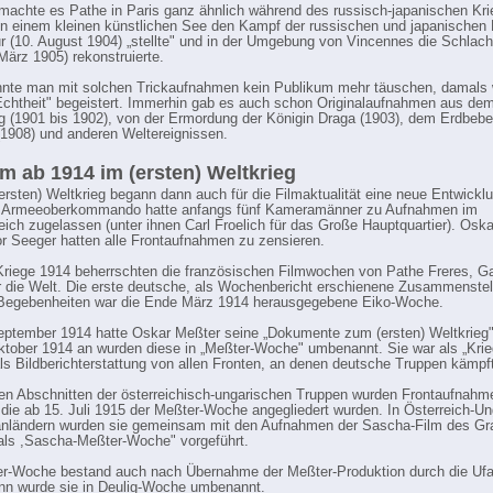
machte es Pathe in Paris ganz ähnlich während des russisch-japanischen Kri
in einem kleinen künstlichen See den Kampf der russischen und japanischen F
ur (10. August 1904) „stellte" und in der Umgebung von Vincennes die Schlach
ärz 1905) rekonstruierte.
nnte man mit solchen Trickaufnahmen kein Publikum mehr täuschen, damals
Echtheit" begeistert. Immerhin gab es auch schon Originalaufnahmen aus de
g (1901 bis 1902), von der Ermordung der Königin Draga (1903), dem Erdbeb
1908) und anderen Weltereignissen.
lm ab 1914 im (ersten) Weltkrieg
ersten) Weltkrieg begann dann auch für die Filmaktualität eine neue Entwickl
 Armeeoberkommando hatte anfangs fünf Kameramänner zu Aufnahmen im
eich zugelassen (unter ihnen Carl Froelich für das Große Hauptquartier). Osk
r Seeger hatten alle Frontaufnahmen zu zensieren.
riege 1914 beherrschten die französischen Filmwochen von Pathe Freres, 
r die Welt. Die erste deutsche, als Wochenbericht erschienene Zusammenstel
 Begebenheiten war die Ende März 1914 herausgegebene Eiko-Woche.
ptember 1914 hatte Oskar Meßter seine „Dokumente zum (ersten) Weltkrieg" 
tober 1914 an wurden diese in „Meßter-Woche" umbenannt. Sie war als „Kri
als Bildberichterstattung von allen Fronten, an denen deutsche Truppen kämpf
en Abschnitten der österreichisch-ungarischen Truppen wurden Frontaufnahm
die ab 15. Juli 1915 der Meßter-Woche angegliedert wurden. In Österreich-Un
anländern wurden sie gemeinsam mit den Aufnahmen der Sascha-Film des Gr
als ,Sascha-Meßter-Woche" vorgeführt.
r-Woche bestand auch nach Übernahme der Meßter-Produktion durch die Ufa
ann wurde sie in Deulig-Woche umbenannt.