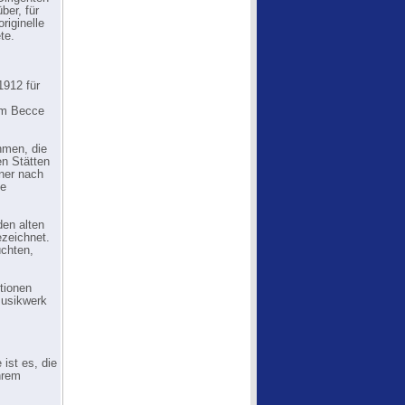
ber, für
riginelle
te.
1912 für
em Becce
hmen, die
en Stätten
tner nach
se
den alten
ezeichnet.
üchten,
tionen
musikwerk
ist es, die
ihrem