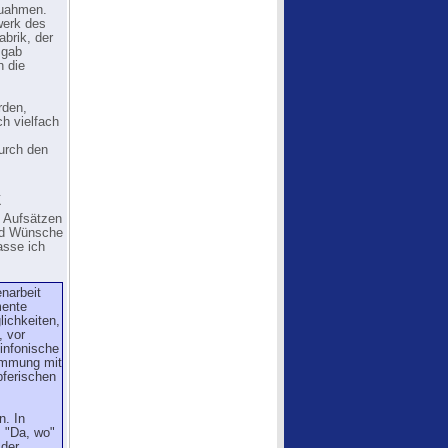
zuahmen.
werk des
brik, der
 gab
n die
rden,
h vielfach
durch den
k
n Aufsätzen
und Wünsche
asse ich
narbeit
mente
ichkeiten,
, vor
sinfonische
timmung mit
pferischen
n. In
. "Da, wo"
 der