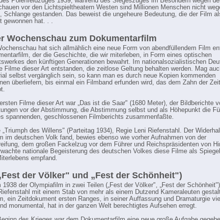
des Polenfeldzuges 1939, während des Siegeszuges im Besondern wegen de
auen vor den Lichtspieltheatern Westen sind Millionen Menschen nicht weg
e, Schlange gestanden. Das beweist die ungeheure Bedeutung, die der Film al
t gewonnen hat. . .
er Wochenschau zum Dokumentarfilm
ochenschau hat sich allmählich eine neue Form von abendfüllendem Film ent
entarfilm, der die Geschichte, die wir miterleben, in Form eines optischen
swerkes den künftigen Generationen bewahrt. Im nationalsozialistischen Deu
ge Filme dieser Art entstanden, die zeitlose Geltung behalten werden. Mag au
ial selbst vergänglich sein, so kann man es durch neue Kopien kommenden
nen überliefern, bis einmal ein Filmband erfunden wird, das dem Zahn der Zei
t.
 ersten Filme dieser Art war „Das ist die Saar" (1680 Meter), der Bildberichte 
tungen vor der Abstimmung, die Abstimmung selbst und als Höhepunkt die Fü
es spannenden, geschlossenen Filmberichts zusammenfaßte.
e „Triumph des Willens" (Parteitag 1934), Regie Leni Riefenstahl. Der Widerhal
lm im deutschen Volk fand, bewies ebenso wie vorher Aufnahmen von der
eifung, dem großen Fackelzug vor dem Führer und Reichspräsidenten von Hi
rwachte nationale Begeisterung des deutschen Volkes diese Filme als Spiegel
iterlebens empfand.
„Fest der Völker" und „Fest der Schönheit")
1938 der Olympiafilm in zwei Teilen („Fest der Völker", „Fest der Schönheit")
Riefenstahl mit einem Stab von mehr als einem Dutzend Kameraleuten gestal
lm, ein Zeitdokument ersten Ranges, in seiner Auffassung und Dramaturgie vie
und monumental, hat in der ganzen Welt berechtigtes Aufsehen erregt.
eginn des Krieges war dem Dokumentarfilm eine neue große Aufgabe gegebe