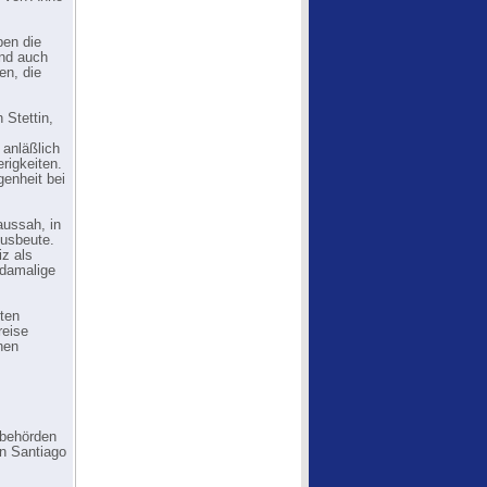
ben die
ind auch
en, die
 Stettin,
 anläßlich
rigkeiten.
genheit bei
aussah, in
Ausbeute.
iz als
 damalige
sten
reise
hen
rbehörden
on Santiago