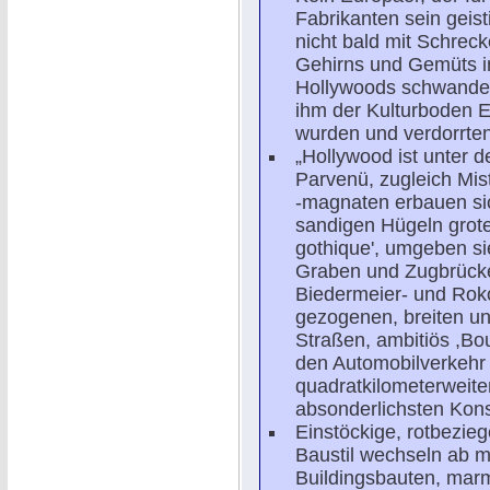
Fabrikanten sein geist
nicht bald mit Schre
Gehirns und Gemüts in
Hollywoods schwanden,
ihm der Kulturboden E
wurden und verdorrten
„Hollywood ist unter 
Parvenü, zugleich Mis
-magnaten erbauen si
sandigen Hügeln grote
gothique', umgeben si
Graben und Zugbrücke, 
Biedermeier- und Rok
gezogenen, breiten u
Straßen, ambitiös ,Bo
den Automobilverkehr e
quadratkilometerweite
absonderlichsten Kons
Einstöckige, rotbezie
Baustil wechseln ab 
Buildingsbauten, mar