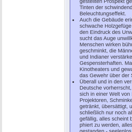
gestellten Prospekt ge
Tinten der schwindend
Beleuchtungseffekt.
Auch die Gebäude erin
schwache Holzgefüge 
den Eindruck des Unw
sucht das Auge unwill
Menschen wirken büh
geschminkt, die Männe
und Indianer verstärk
Gespensterhaften. Man
Kinotheaters und gewa
das Gewehr über der Sc
Überall und in den ve
Deutsche vorherrscht
sich in einer Welt von
Projektoren, Schminke
getränkt, übersättigt,
schließlich nur noch al
gefällig, alles scheint
phiert zu werden, alle
gestanden - seelenlos