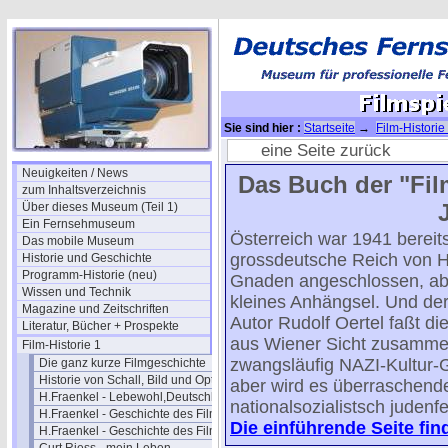
Sie sind hier :
Startseite
→
Film-Historie
eine Seite zurück
Neuigkeiten / News
Das Buch der "Fi
zum Inhaltsverzeichnis
Über dieses Museum (Teil 1)
Ein Fernsehmuseum
Österreich war 1941 bereit
Das mobile Museum
grossdeutsche Reich von Hi
Historie und Geschichte
Programm-Historie (neu)
Gnaden angeschlossen, ab
Wissen und Technik
kleines Anhängsel. Und de
Magazine und Zeitschriften
Autor Rudolf Oertel faßt di
Literatur, Bücher + Prospekte
aus Wiener Sicht zusamme
Film-Historie 1
zwangsläufig NAZI-Kultur
Die ganz kurze Filmgeschichte
Historie von Schall, Bild und Optik
aber wird es überraschend
H.Fraenkel - Lebewohl,Deutschland
nationalsozialistsch judenf
H.Fraenkel - Geschichte des Films 1
Die einführende Seite fin
H.Fraenkel - Geschichte des Films 2