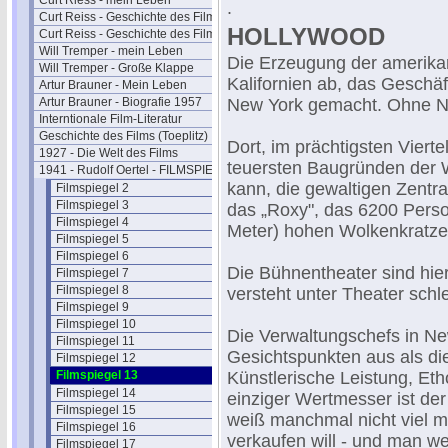
Curt Riess - mein Leben
.
Curt Reiss - Geschichte des Films I
HOLLYWOOD
Curt Reiss - Geschichte des Films II
Will Tremper - mein Leben
Die Erzeugung der amerikani
Will Tremper - Große Klappe
Kalifornien ab, das Geschäf
Artur Brauner - Mein Leben
Artur Brauner - Biografie 1957
New York gemacht. Ohne Ne
Interntionale Film-Literatur
Geschichte des Films (Toeplitz)
Dort, im prächtigsten Viert
1927 - Die Welt des Films
teuersten Baugründen der W
1941 - Rudolf Oertel - FILMSPIEGEL
kann, die gewaltigen Zentra
Filmspiegel 2
Filmspiegel 3
das „Roxy", das 6200 Perso
Filmspiegel 4
Meter) hohen Wolkenkratze
Filmspiegel 5
Filmspiegel 6
Die Bühnentheater sind hie
Filmspiegel 7
Filmspiegel 8
versteht unter Theater schl
Filmspiegel 9
Filmspiegel 10
Die Verwaltungschefs in Ne
Filmspiegel 11
Gesichtspunkten aus als di
Filmspiegel 12
Filmspiegel 13
Künstlerische Leistung, Etho
Filmspiegel 14
einziger Wertmesser ist de
Filmspiegel 15
weiß manchmal nicht viel m
Filmspiegel 16
verkaufen will - und man 
Filmspiegel 17