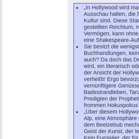
„In Hollywood wird m
Ausschau halten, die 
Kultur sind. Diese Sta
gestellten Reichtum, 
Vermögen, kann ohne 
eine Shakespeare-Au
Sie besitzt die wenig
Buchhandlungen, kein
auch? Da doch das De
wird, ein literarisch o
der Ansicht der Holly
verheißt! Ergo bevorz
vernünftigere Genüsse,
Badestrandleben, Tanz
Predigten der Prophe
frommen Hokuspokus p
„Über diesem Hollywoo
Alp, eine Atmosphäre d
dem Beelzebub mechani
Geist der Kunst, der l
Kein Europäer, der fü