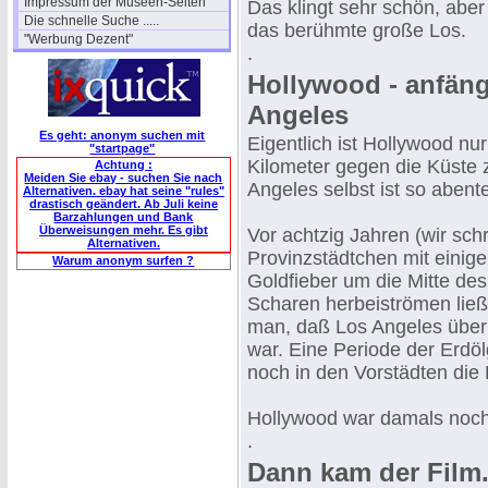
Impressum der Museen-Seiten
Das klingt sehr schön, aber d
Die schnelle Suche .....
das berühmte große Los.
"Werbung Dezent"
.
Hollywood - anfäng
Angeles
Es geht: anonym suchen mit
Eigentlich ist Hollywood nur
"startpage"
Kilometer gegen die Küste 
Achtung :
Meiden Sie ebay - suchen Sie nach
Angeles selbst ist so abent
Alternativen. ebay hat seine "rules"
drastisch geändert. Ab Juli keine
Barzahlungen und Bank
Überweisungen mehr. Es gibt
Vor achtzig Jahren (wir sch
Alternativen.
Provinzstädtchen mit eini
Warum anonym surfen ?
Goldfieber um die Mitte des
Scharen herbeiströmen ließ
man, daß Los Angeles über
war. Eine Periode der Erdö
noch in den Vorstädten die
Hollywood war damals noch
.
Dann kam der Film