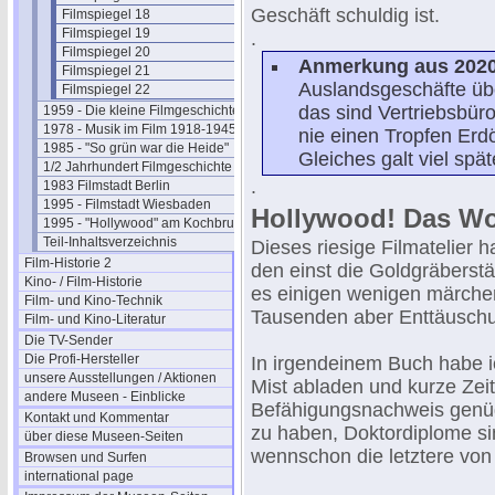
Geschäft schuldig ist.
Filmspiegel 18
Filmspiegel 19
.
Filmspiegel 20
Anmerkung aus 2020
Filmspiegel 21
Auslandsgeschäfte üb
Filmspiegel 22
das sind Vertriebsbüro
1959 - Die kleine Filmgeschichte
1978 - Musik im Film 1918-1945
nie einen Tropfen Erd
1985 - "So grün war die Heide"
Gleiches galt viel spä
1/2 Jahrhundert Filmgeschichte
.
1983 Filmstadt Berlin
1995 - Filmstadt Wiesbaden
Hollywood! Das Wort
1995 - "Hollywood" am Kochbrunnen
Teil-Inhaltsverzeichnis
Dieses riesige Filmatelier 
Film-Historie 2
den einst die Goldgräberstä
Kino- / Film-Historie
es einigen wenigen märche
Film- und Kino-Technik
Tausenden aber Enttäuschu
Film- und Kino-Literatur
Die TV-Sender
Die Profi-Hersteller
In irgendeinem Buch habe i
unsere Ausstellungen / Aktionen
Mist abladen und kurze Zei
andere Museen - Einblicke
Befähigungsnachweis genüg
Kontakt und Kommentar
zu haben, Doktordiplome si
über diese Museen-Seiten
wennschon die letztere von
Browsen und Surfen
international page