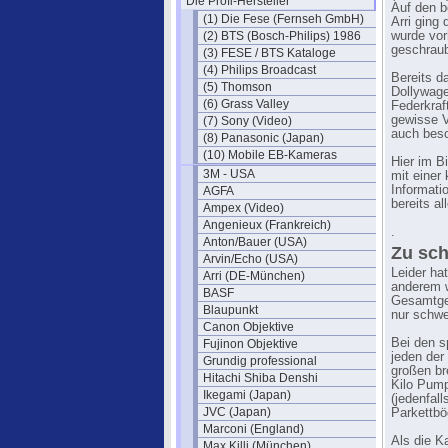
Die Profi-Hersteller
Auf den b
(1) Die Fese (Fernseh GmbH)
Arri ging
(2) BTS (Bosch-Philips) 1986
wurde vor
geschraub
(3) FESE / BTS Kataloge
(4) Philips Broadcast
Bereits da
(5) Thomson
Dollywage
(6) Grass Valley
Federkraf
gewisse V
(7) Sony (Video)
auch besc
(8) Panasonic (Japan)
(10) Mobile EB-Kameras
Hier im B
3M - USA
mit einer
Informati
AGFA
bereits al
Ampex (Video)
Angenieux (Frankreich)
.
Anton/Bauer (USA)
Zu sch
Arvin/Echo (USA)
Leider ha
Arri (DE-München)
anderem w
BASF
Gesamtge
Blaupunkt
nur schwe
Canon Objektive
Bei den s
Fujinon Objektive
jeden der
Grundig professional
großen br
Hitachi Shiba Denshi
Kilo Pump
Ikegami (Japan)
(jedenfal
JVC (Japan)
Parkettbö
Marconi (England)
Als die K
Max Killi (München)