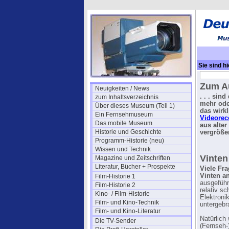
Sie sind hi
Zum Au
Neuigkeiten / News
. . . sin
zum Inhaltsverzeichnis
mehr ode
Über dieses Museum (Teil 1)
das wirk
Ein Fernsehmuseum
Videorec
Das mobile Museum
aus alter
Historie und Geschichte
vergröße
Programm-Historie (neu)
Wissen und Technik
Vinten
Magazine und Zeitschriften
Literatur, Bücher + Prospekte
Viele Fr
Vinten an
Film-Historie 1
ausgeführ
Film-Historie 2
relativ s
Kino- / Film-Historie
Elektroni
Film- und Kino-Technik
untergebr
Film- und Kino-Literatur
Natürlich
Die TV-Sender
(Fernseh-