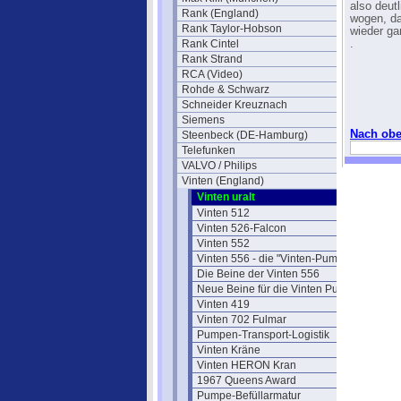
also deut
Rank (England)
wogen, da 
Rank Taylor-Hobson
wieder gan
Rank Cintel
.
Rank Strand
RCA (Video)
Rohde & Schwarz
Schneider Kreuznach
Siemens
Nach ob
Steenbeck (DE-Hamburg)
Telefunken
VALVO / Philips
Vinten (England)
Vinten uralt
Vinten 512
Vinten 526-Falcon
Vinten 552
Vinten 556 - die "Vinten-Pumpe"
Die Beine der Vinten 556
Neue Beine für die Vinten Pumpen
Vinten 419
Vinten 702 Fulmar
Pumpen-Transport-Logistik
Vinten Kräne
Vinten HERON Kran
1967 Queens Award
Pumpe-Befüllarmatur