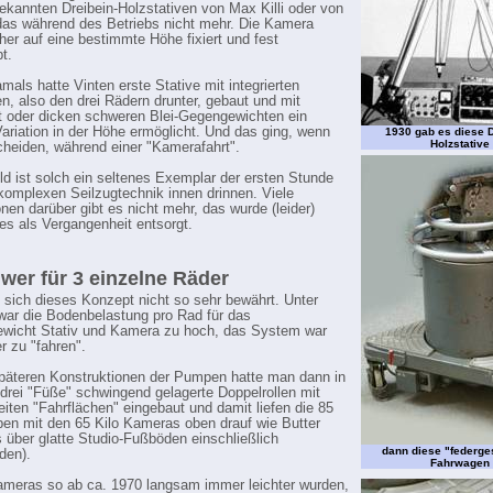
ekannten Dreibein-Holzstativen von Max Killi oder von
 das während des Betriebs nicht mehr. Die Kamera
her auf eine bestimmte Höhe fixiert und fest
t.
mals hatte Vinten erste Stative mit integrierten
n, also den drei Rädern drunter, gebaut und mit
t oder dicken schweren Blei-Gegengewichten ein
ariation in der Höhe ermöglicht. Und das ging, wenn
1930 gab es diese D
Holzstative
heiden, während einer "Kamerafahrt".
ild ist solch ein seltenes Exemplar der ersten Stunde
 komplexen Seilzugtechnik innen drinnen. Viele
onen darüber gibt es nicht mehr, das wurde (leider)
les als Vergangenheit entsorgt.
wer für 3 einzelne Räder
t sich dieses Konzept nicht so sehr bewährt. Unter
ar die Bodenbelastung pro Rad für das
wicht Stativ und Kamera zu hoch, das System war
r zu "fahren".
päteren Konstruktionen der Pumpen hatte man dann in
 drei "Füße" schwingend gelagerte Doppelrollen mit
eiten "Fahrflächen" eingebaut und damit liefen die 85
en mit den 65 Kilo Kameras oben drauf wie Butter
ls über glatte Studio-Fußböden einschließlich
dann diese "federge
den).
Fahrwagen
ameras so ab ca. 1970 langsam immer leichter wurden,