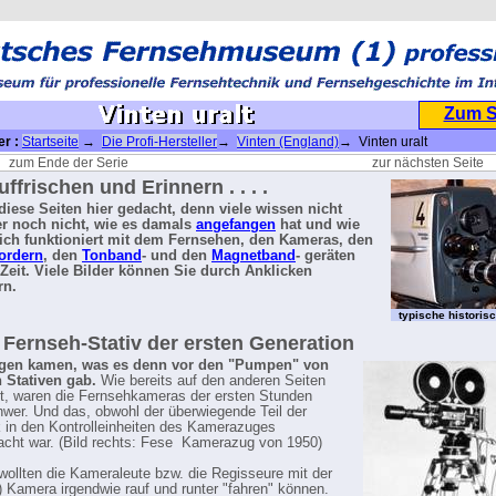
Zum 
er :
Startseite
→
Die Profi-Hersteller
→
Vinten (England)
→ Vinten uralt
zum Ende der Serie
zur nächsten Seite
ffrischen und Erinnern . . . .
d diese Seiten hier gedacht, denn viele wissen nicht
r noch nicht, wie es damals
angefangen
hat und wie
lich funktioniert mit dem Fernsehen, den Kameras, den
ordern
, den
Tonband
- und den
Magnetband
- geräten
 Zeit. Viele Bilder können Sie durch Anklicken
rn.
typische histori
 Fernseh-Stativ der ersten Generation
agen kamen, was es denn vor den "Pumpen" von
 Stativen gab.
Wie bereits auf den anderen Seiten
t, waren die Fernsehkameras der ersten Stunden
chwer. Und das, obwohl der überwiegende Teil der
k in den Kontrolleinheiten des Kamerazuges
acht war. (Bild rechts: Fese Kamerazug von 1950)
 wollten die Kameraleute bzw. die Regisseure mit der
) Kamera irgendwie rauf und runter "fahren" können.