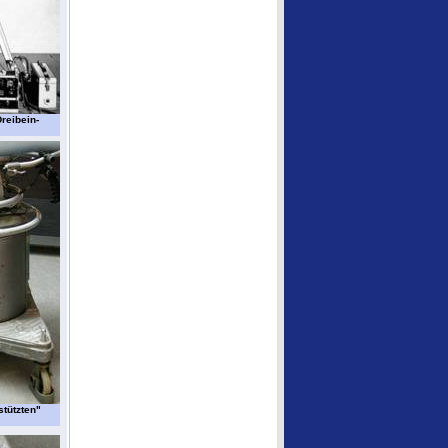
reibein-
stützten"