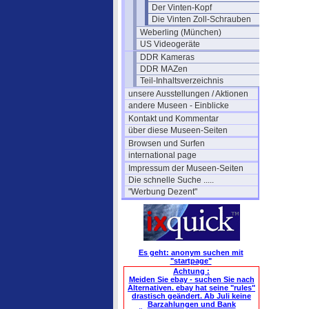
Der Vinten-Kopf
Die Vinten Zoll-Schrauben
Weberling (München)
US Videogeräte
DDR Kameras
DDR MAZen
Teil-Inhaltsverzeichnis
unsere Ausstellungen / Aktionen
andere Museen - Einblicke
Kontakt und Kommentar
über diese Museen-Seiten
Browsen und Surfen
international page
Impressum der Museen-Seiten
Die schnelle Suche .....
"Werbung Dezent"
Es geht: anonym suchen mit
"startpage"
Achtung :
Meiden Sie ebay - suchen Sie nach
Alternativen. ebay hat seine "rules"
drastisch geändert. Ab Juli keine
Barzahlungen und Bank