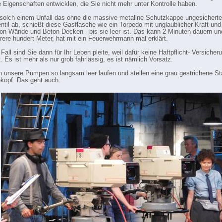
e Eigenschaften entwicklen, die Sie nicht mehr unter Kontrolle haben.
 solch einem Unfall das ohne die massive metallne Schutzkappe ungesicherte
ntil ab, schießt diese Gasflasche wie ein Torpedo mit unglaublicher Kraft un
on-Wände und Beton-Decken - bis sie leer ist. Das kann 2 Minuten dauern un
ere hundert Meter, hat mit ein Feuerwehrmann mal erklärt.
Fall sind Sie dann für Ihr Leben pleite, weil dafür keine Haftpflicht- Versicher
 Es ist mehr als nur grob fahrlässig, es ist nämlich Vorsatz.
n unsere Pumpen so langsam leer laufen und stellen eine grau gestrichene St
kopf. Das geht auch.