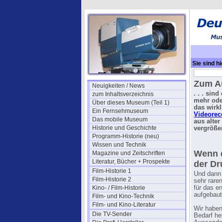
Sie sind hi
Zum Au
Neuigkeiten / News
. . . sin
zum Inhaltsverzeichnis
mehr ode
Über dieses Museum (Teil 1)
das wirk
Ein Fernsehmuseum
Videorec
Das mobile Museum
aus alter
Historie und Geschichte
vergröße
Programm-Historie (neu)
Wissen und Technik
Wenn d
Magazine und Zeitschriften
Literatur, Bücher + Prospekte
der Dr
Film-Historie 1
Und dann 
Film-Historie 2
sehr rare
Kino- / Film-Historie
für das e
aufgebaut
Film- und Kino-Technik
Film- und Kino-Literatur
Wir habe
Die TV-Sender
Bedarf he