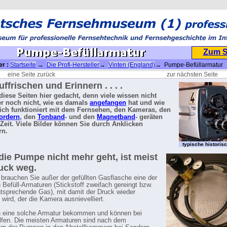
Zum 
er :
Startseite
→
Die Profi-Hersteller
→
Vinten (England)
→ Pumpe-Befüllarmatur
eine Seite zurück
zur nächsten Seite
ffrischen und Erinnern . . . .
d diese Seiten hier gedacht, denn viele wissen nicht
r noch nicht, wie es damals
angefangen
hat und wie
lich funktioniert mit dem Fernsehen, den Kameras, den
ordern
, den
Tonband
- und den
Magnetband
- geräten
 Zeit. Viele Bilder können Sie durch Anklicken
rn.
typische histori
ie Pumpe nicht mehr geht, ist meist
uck weg.
brauchen Sie außer der gefüllten Gasflasche eine der
n Befüll-Armaturen (Stickstoff zweifach gereingt bzw.
ntsprechende Gas), mit damit der Druck wieder
 wird, der die Kamera ausnievelliert.
n eine solche Armatur bekommen und können bei
lfen. Die meisten Armaturen sind nach dem