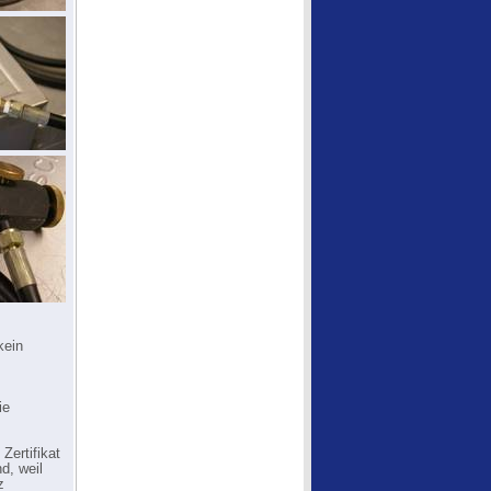
kein
ie
Zertifikat
d, weil
z