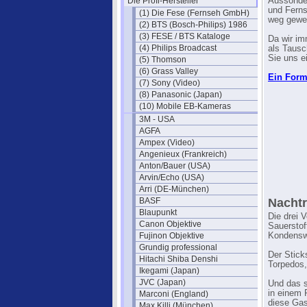
Die Profi-Hersteller
Aussonde
und Fern
(1) Die Fese (Fernseh GmbH)
weg gewe
(2) BTS (Bosch-Philips) 1986
(3) FESE / BTS Kataloge
Da wir im
(4) Philips Broadcast
als Tausc
Sie uns e
(5) Thomson
(6) Grass Valley
Ein Formu
(7) Sony (Video)
(8) Panasonic (Japan)
(10) Mobile EB-Kameras
3M - USA
AGFA
Ampex (Video)
Angenieux (Frankreich)
Anton/Bauer (USA)
Arvin/Echo (USA)
Arri (DE-München)
BASF
Nachtr
Blaupunkt
Die drei 
Canon Objektive
Sauerstof
Fujinon Objektive
Kondensw
Grundig professional
Der Stick
Hitachi Shiba Denshi
Torpedos,
Ikegami (Japan)
JVC (Japan)
Und das s
in einem 
Marconi (England)
diese Gas
Max Killi (München)