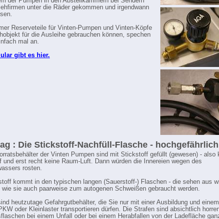
rn der Pumpen in den Abstellkammern bei Sendern
sehfirmen unter die Räder gekommen und irgendwann
sen.
mer Reserveteile für Vinten-Pumpen und Vinten-Köpfe
hobjekt für die Ausleihe gebrauchen können, spechen
infach mal an.
lar gibt es hier.
ag : Die Stickstoff-Nachfüll-Flasche - hochgefährlich
Vorratsbehälter der Vinten Pumpen sind mit Stickstoff gefüllt (gewesen) - also 
f und erst recht keine Raum-Luft. Dann würden die Innereien wegen des
assers rosten.
stoff kommt in den typischen langen (Sauerstoff-) Flaschen - die sehen aus w
 wie sie auch paarweise zum autogenen Schweißen gebraucht werden.
ind heutzutage Gefahrgutbehälter, die Sie nur mit einer Ausbildung und einem 
PKW oder Kleinlaster transportieren dürfen. Die Strafen sind absichtlich horren
flaschen bei einem Unfall oder bei einem Herabfallen von der Ladefläche gan