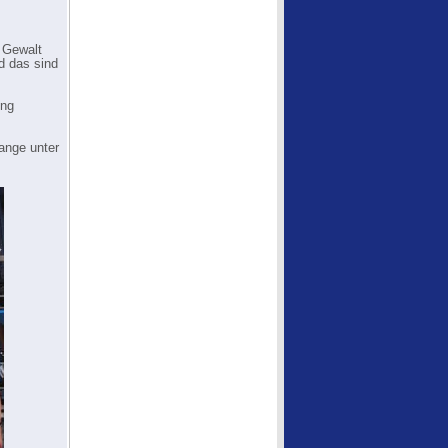
d Gewalt
d das sind
ung
ange unter