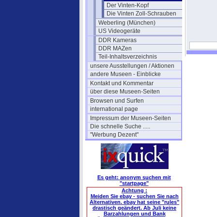
Der Vinten-Kopf
Die Vinten Zoll-Schrauben
Weberling (München)
US Videogeräte
DDR Kameras
DDR MAZen
Teil-Inhaltsverzeichnis
unsere Ausstellungen / Aktionen
andere Museen - Einblicke
Kontakt und Kommentar
über diese Museen-Seiten
Browsen und Surfen
international page
Impressum der Museen-Seiten
Die schnelle Suche .....
"Werbung Dezent"
Es geht: anonym suchen mit
"startpage"
Achtung :
Meiden Sie ebay - suchen Sie nach
Alternativen. ebay hat seine "rules"
drastisch geändert. Ab Juli keine
Barzahlungen und Bank