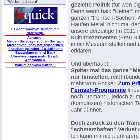
"Werbung Dezent"
gezielte Politik
(für wen eig
Denn wenn bald "Keiner" me
ganzen "Fernseh-Sachen" Ah
Haufen Metall nicht mal den
Es geht: anonym suchen mit
unsere derzeitige (in 2011
"startpage"
Kulturdezernenten (Frau Ri
Achtung :
Meiden Sie ebay - suchen Sie nach
in ein Museum stellen und 
Alternativen. ebay hat seine "rules"
drastisch geändert. Ab Juli keine
erklären.
Barzahlungen und Bank
Überweisungen mehr. Es gibt
Alternativen.
Und überhaupt:
Warum anonym surfen ?
Später mal das ganze "Me
nur hinstellen
, reißt (bun
mehr vom Hocker.
Zum Prä
Fernseh-Programme
findet
noch "Jemand", jedoch zum 
(komplexen) historischen Te
Jahr dünner.
Doch zurück zu den Trän
"schmerzhaften" Verlust
d
Ich kann mir nicht erklären