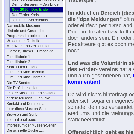
Trauerspiel.
Der Förderverein - Das Ende
Nov. 2010 - Das Ende
Im aktuellen Bereich (die
Der Förder-Kreis
die "dpa Meldungen"
oft n
Teil-Inhaltsverzeichnis
oder einfach per "Drag an
Das mobile Museum
Historie und Geschichte
Doch im lokalen bzw. kultur
Programm-Historie (neu)
doch anders sein. Ein oder 
Wissen und Technik
Redakteure gibt es doch m
Magazine und Zeitschriften
noch.
Literatur, Bücher + Prospekte
Film-Historie 1
Film-Historie 2
Und was die Voluntärin si
Kino- / Film-Historie
des Förder- vereins
hat al
Film- und Kino-Technik
und auch geschrieben hat,
Film- und Kino-Literatur
kommentiert
.
Die TV-Sender
Die Profi-Hersteller
unsere Ausstellungen / Aktionen
Da wird nichts hinterfragt 
andere Museen - Einblicke
oder sich sogar ein eigenes
Kontakt und Kommentar
schade, denn so versandet 
über diese Museen-Seiten
Mediums und die Meinungsb
Browsen und Surfen
stark beeinflußt.
international page
Impressum der Museen-Seiten
Die schnelle Suche .....
Offensichtlich geht es h