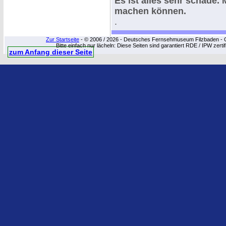
Es ist alles sehr schade. 
machen können.
.
Zur Startseite
- © 2006 / 2026 - Deutsches Fernsehmuseum Filzbaden - Cop
Bitte einfach nur lächeln: Diese Seiten sind garantiert RDE / IPW zert
zum Anfang dieser Seite