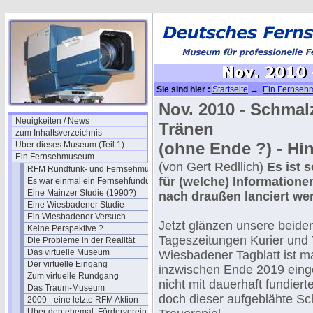
Sie sind hier :
Startseite
→
Ein Fernse
Nov. 2010 - Schmal
Neuigkeiten / News
Tränen
zum Inhaltsverzeichnis
(ohne Ende ?) - Hin
Über dieses Museum (Teil 1)
Ein Fernsehmuseum
(von Gert Redllich)
Es ist 
RFM Rundfunk- und Fernsehmuseum
für (welche) Information
Es war einmal ein Fernsehfundus
Eine Mainzer Studie (1990?)
nach draußen lanciert we
Eine Wiesbadener Studie
Ein Wiesbadener Versuch
Jetzt glänzen unsere beid
Keine Perspektive ?
Tageszeitungen Kurier und 
Die Probleme in der Realität
Das virtuelle Museum
Wiesbadener Tagblatt ist m
Der virtuelle Eingang
inzwischen Ende 2019 einge
Zum virtuelle Rundgang
nicht mit dauerhaft fundiert
Das Traum-Museum
doch dieser aufgeblähte Sch
2009 - eine letzte RFM Aktion
Über den ehemal. Förderverein