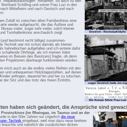
 "Reparaturausflügen" mitfahren. So auch zu den
 Bernhard Schilling und seiner Frau Luzi in den
nach Mittelheim und nach Oestrich und nach
im.
nen Zufall ist zwischen alten Familienfotos eine
karte wieder aufgetaucht, die das Äußere und
Niveau vieler, sogar sehr vieler, solch kleiner
Oestrich - Kleinstadt-Idyll
und Turnhallenkinos anschaulich zeigt.
e (und bestimmt recht billige) zusammen-
te Technik war mir schon damals als kleiner
ls hahnebüchen aufgefallen und ich erntete dafür
e schallende Ohrfeige, als ich meinen Vater
ise im Beisein des Besitzers) fragte, ob denn
lten Projektoren überhaupt funktionieren würden.
ere mich auch an die endlos vielen Reihen mit den
ligen und unbequemen Holzklappstühlen, auf denen
 Kinder anfingen, dauernd hin und her zu rutschen.
r der Sitz und das trotz des freien Eintritts.
sogar Oestrich hatte ein ei
Die Kneipe führte Frau Luzi
iten haben sich geändert, die Ansprüche sind gewac
n Provinzkinos (im Rheingau, im Taunus und an der
rde in den 50er Jahren nur zögerlich
die neue
ope- Technik
eingebaut, weil man dazu neue breitere
 brauchte und natürlich die zusätzlichen dicken