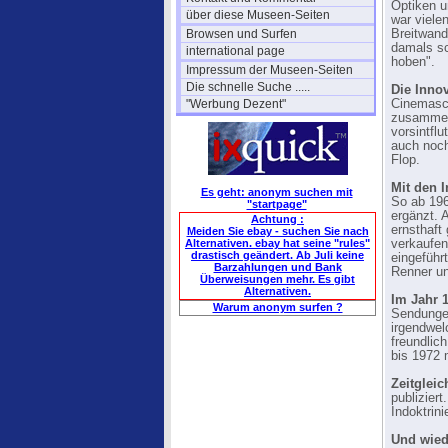
Optiken u
über diese Museen-Seiten
war viele
Browsen und Surfen
Breitwand
damals sc
international page
hoben".
Impressum der Museen-Seiten
Die schnelle Suche .....
Die Inno
"Werbung Dezent"
Cinemasc
zusammen 
vorsintflu
auch noch
Flop.
Mit den 
Es geht: anonym suchen mit
So ab 196
"startpage"
ergänzt. 
Achtung :
ernsthaft
Meiden Sie ebay - suchen Sie nach
Alternativen. ebay hat seine "rules"
verkaufen
drastisch geändert. Ab Juli keine
eingefüh
Barzahlungen und Bank
Renner un
Überweisungen mehr. Es gibt
Alternativen.
Im Jahr 
Warum anonym surfen ?
Sendungen
irgendwel
freundlic
bis 1972 
Zeitglei
publizier
Indoktrini
Und wied