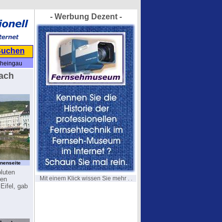
- Werbung Dezent -
Suchen
Rheingau
nach
nenseite
oluten
Mit einem Klick wissen Sie mehr . .
hen
Eifel, gab