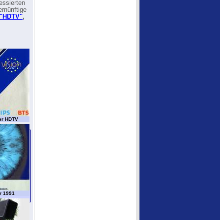
essierten
rnünftige
 "HDTV"
,
er HDTV
r 1991