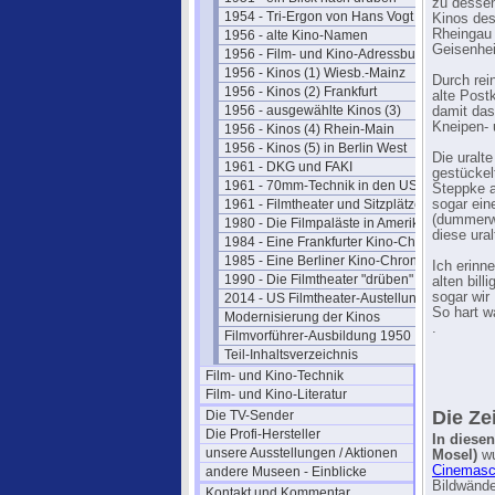
zu dessen
1954 - Tri-Ergon von Hans Vogt
Kinos des
Rheingau 
1956 - alte Kino-Namen
Geisenhe
1956 - Film- und Kino-Adressbuch 57
1956 - Kinos (1) Wiesb.-Mainz
Durch rei
1956 - Kinos (2) Frankfurt
alte Post
1956 - ausgewählte Kinos (3)
damit das 
Kneipen- 
1956 - Kinos (4) Rhein-Main
1956 - Kinos (5) in Berlin West
Die uralt
1961 - DKG und FAKI
gestückel
1961 - 70mm-Technik in den USA
Steppke a
1961 - Filmtheater und Sitzplätze
sogar ein
(dummerwe
1980 - Die Filmpaläste in Amerika
diese ura
1984 - Eine Frankfurter Kino-Chronik
1985 - Eine Berliner Kino-Chronik
Ich erinn
1990 - Die Filmtheater "drüben"
alten bil
sogar wir
2014 - US Filmtheater-Austellung
So hart wa
Modernisierung der Kinos
.
Filmvorführer-Ausbildung 1950
Teil-Inhaltsverzeichnis
Film- und Kino-Technik
Film- und Kino-Literatur
Die Ze
Die TV-Sender
Die Profi-Hersteller
In diese
unsere Ausstellungen / Aktionen
Mosel)
wu
Cinemasc
andere Museen - Einblicke
Bildwände
Kontakt und Kommentar