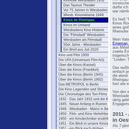
Kinoliste Wiesbaden 1952
inzwischen
Das Taunus Theater
durfte ic
Vor 75 Jahren in Wiesbaden
war nämli
Wiesb. Kinoreklame 1949
Es hieß 
Kinos im Rheingau
Kinos Ro
Kinos im Umland
eines grö
Wiesbadens Kino-Historie
Rheinufer
Die "Filmstadt" Wiesbaden
Mein Vate
Wiesbaden als Filmstadt
Erneman 
50er Jahre - Wiesbaden
aus Mittel
Ein Brief aus Juli 2020
zweite Er
Kino und Film 1950
trügerisc
"Linden- 
Die UFA (Universum Film AG)
Über die Kinos (Kassel)
Das wußte
Über die Kinos (Frankfurt)
einfach j
Über die Kinos (Berlin 1945)
die elend
Über die Kinos (Berlin 1992)
Rheingau-
fast wie e
Das METROPOL in Berlin
Die Kino-Legenden und Stories
Von den e
Die Chronologie des Ton-Films
Wiesbaden
1932 - Das Jahr 1932 und die Kinos
übrig geb
1945 - Neuer Anfang in Ruinen
Engagemen
.
1948 - Wiesbaden - Mainz in Berlin
2011 -
1950 - Film- und Kino-Verleihbezirke
1950 - ein Kinotechniker erzählt
in Oes
1951 - Ein Blick in unsere Kinos
Als 7-jäh
1951 - ein Blick nach drüben