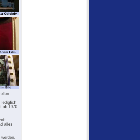
tz-Objektiv
f dem Film
lm Bild
tellen
lediglich
st ab 1970
raft
d alles
t werden.