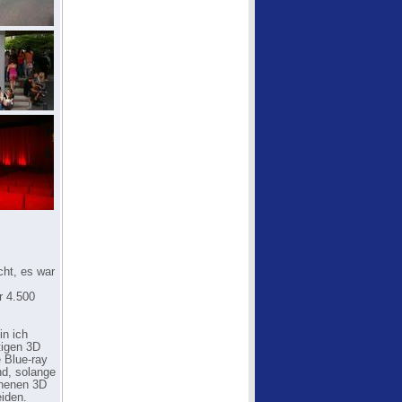
cht, es war
r 4.500
in ich
tigen 3D
 Blue-ray
nd, solange
ehenen 3D
iden.