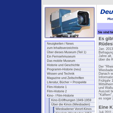
Sie sind hi
Es gib
Rüdesh
Neuigkeiten / News
zum Inhaltsverzeichnis
Jan. 2013
Über dieses Museum (Teil 1)
Befragung
Jahre alt,
Ein Fernsehmuseum
über die 
Das mobile Museum
Historie und Geschichte
Der "Rhei
Programm-Historie (neu)
Wiesbade
Wissen und Technik
Danach wu
Informati
Magazine und Zeitschriften
Frühjahr 
Literatur, Bücher + Prospekte
Mittelheim
Film-Historie 1
und Wallu
Film-Historie 2
Auszeit b
"Käffern"
Kino- / Film-Historie
es sogar 
Kino-Eröffnungen 1949-1959
.
Über die Kinos (Wiesbaden)
Eine K
Wiesbadener Vorort-Kinos
Juli 2011 