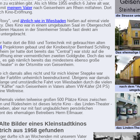
 zu erzählen gibt. Als ich Mitte 1955 endlich 6 Jahre alt war,
h mit
meinem Vater
nach Geisenheim am Rhein mitfahren. Dort
ch Kino-Eröffnung.
die Strasse un
"Roxy", und
ähnlich wie in Wiesbaden
hießen auf einmal viele
xy. Dies Kino war in einem umgebauten Saal im Obergeschoß
ßeren Hauses in der Steinheimer Straße fast direkt am
 untergebracht.
r hatte dort die Bild- und Tontechnik mit gebrauchten alten
4
Projektoren gebaut und der Kinobesitzer Bernhard Schilling
heim (er hatte dort bereits das "Central") war stolz auf die
Das ehemalige 
öffnung einer vermeintlichen zweiten Goldgrube. Doch das war
h, es gab nämlich bereits das mindestens ebenso große
Theater" in der Ortsmitte von Geisenheim.
 ich damals alles nicht und für mich kleiner Steppke war
eder Farbfilm unheimlich beeindruckend. Übrigens war damals
 lange und umständliche Fahrt von Wiesbaden durch die vielen
"Käffer" nach Geisenheim in Vaters altem VW-Käfer (24 PS)
nach dem "A
umgeb
ine Weltreise.
hemals vielen teilweise großen 500 Plätze Kinos zwischen
 und Rüdesheim ist dieses letzte Kino - das Linden-Theater -
lieben, aber nur mit fast unglaublichem persönlichen
t des ehemaligen Betreibers Herrn Ellmauer.
 Alte Bilder eines Kleinstadtkinos
das Linden-The
trich aus 1958 gefunden
riger durfte ich an Wochenden mit unserem Vater