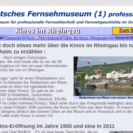
Zum 
er :
Startseite
→
Kino- / Film-Historie
→
Über die Kinos (Wiesbaden)
→ Kinos im 
t doch etwas mehr über die Kinos im Rheingau bis 
eim zu erzählen :
 - Nach einigen Zeitzeugen-
en, die sind heute alle so um die 80
 ergänze ich hier ein paar Informationen
Kinos bei uns im Rheingau.
ngau" geht für einen Wiesbadener von
n Schierstein bis Rüdesheim am Rhein.
rde es dünn mit irgendwelchen
onen (über Kinos). So gab es bis zum
1945 in Rüdeheim, Geisenheim,
Rüdesheim am Rhein von seiner Son
 (= Oestrich/Winkel), Oestrich, Eltville
f ein (oder mehrere) Kino(s). Nach einer durch das Kriegsende bedingten abs
is etwa Frühjahr 1946 wuchsen die Kinos wie Pilze aus dem Boden. In manc
, übrigens ähnlich den kleinen Orten an der Mosel und im Hunsrück und in der 
2 oder mehr Kinos in einem Ort.
ino-Eröffnung im Jahre 1955 und eine in 2011
- von Gert Redlich. - Es ist eine lange Geschichte, die es