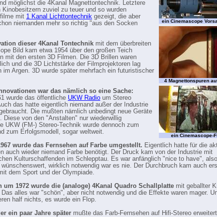
nd möglichst die 4Kanal Magnettontechnik. Letztere
n Kinobesitzern zuviel zu teuer und so wurden
filme mit
1 Kanal Lichttontechnik
gezeigt, die aber
ein Cinemascope Vorsa
hon niemanden mehr so richtig "aus den Socken
vation dieser 4Kanal Tontechnik
mit dem überbreiten
ope Bild kam etwa 1954 über den großen Teich
mit den ersten 3D Filmen. Die 3D Brillen waren
tlich und die 3D Lichtstärke der Filmprojektoren lag
 im Argen. 3D wurde später mehrfach ein futuristischer
4 Magnettonspuren au
Innovationen war das nämlich so eine Sache:
1 wurde das öffentliche
UKW Radio
um Stereo
Auch das hatte eigentlich niemand außer der Industrie
 gebraucht. Die mußten nämlich unbedingt neue Geräte
. Diese von den "Anstalten" nur wiederwillig
rte UKW (FM-) Stereo-Technik wurde dennoch zum
d zum Erfolgsmodell, sogar weltweit.
ein Cinemascope-Fi
1967 wurde das Fernsehen auf Farbe umgestellt.
Eigentlich hatte für die ak
 auch wieder niemand Farbe benötigt. Der Druck kam von der Industrie mit
chen Kulturschaffenden im Schlepptau. Es war anfänglich "nice to have", also 
h wünschenswert, wirklich notwendig war es nie. Der Durchbruch kam auch er
mit dem Sport und der Olympiade.
ch um 1972 wurde die (analoge) 4Kanal Quadro Schallplatte
mit geballter K
t. Das alles war "schön", aber nicht notwendig und die Effekte waren mager. Un
eren half nichts, es wurde ein Flop.
er ein paar Jahre später
mußte das Farb-Fernsehen auf Hifi-Stereo erweiter