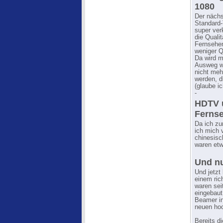
1080
Der nächs
Standard-
super ver
die Quali
Fernsehen
weniger Q
Da wird m
Ausweg wa
nicht meh
werden, d
(glaube ic
-
HDTV u
Ferns
Da ich zu
ich mich 
chinesisc
waren etwa
Und nu
Und jetzt
einem ric
waren sei
eingebaut
Beamer in
neuen hoc
Bereits d