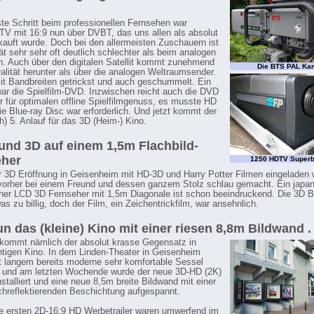
te Schritt beim professionellen Fernsehen war
TV mit 16:9 nun über DVBT, das uns allen als absolut
kauft wurde. Doch bei den allermeisten Zuschauern ist
tät sehr sehr oft deutlich schlechter als beim analogen
. Auch über den digitalen Satellit kommt zunehmend
Die BTS PAL Ka
alität herunter als über die analogen Weltraumsender.
it Bandbreiten getrickst und auch geschummelt. Ein
r die Spielfilm-DVD. Inzwischen reicht auch die DVD
r für optimalen offline Spielfilmgenuss, es musste HD
ie Blue-ray Disc war erforderlich. Und jetzt kommt der
h) 5. Anlauf für das 3D (Heim-) Kino.
nd 3D auf einem 1,5m Flachbild-
eher
1250 HDTV Super
r 3D Eröffnung in Geisenheim mit HD-3D und Harry Potter Filmen eingeladen w
vorher bei einem Freund und dessen ganzem Stolz schlau gemacht. Ein japa
her LCD 3D Fernseher mit 1,5m Diagonale ist schon beeindruckend. Die 3D Br
s zu billig, doch der Film, ein Zeichentrickfilm, war ansehnlich.
n das (kleine) Kino mit einer riesen 8,8m Bildwand . .
 kommt nämlich der absolut krasse Gegensatz in
htigen Kino. In dem Linden-Theater in Geisenheim
t langem bereits moderne sehr komfortable Sessel
 und am letzten Wochende wurde der neue 3D-HD (2K)
stalliert und eine neue 8,5m breite Bildwand mit einer
hreflektierenden Beschichtung aufgespannt.
ie ersten 2D-16:9 HD Werbetrailer waren umwerfend im