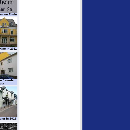
ten am Rhein
Kino in 2011
us" wurde
aut
ater in 2011