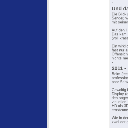
-
Und da
Die Bild-
Sender, w
mit seine
Auf den H
Das kam i
(voll kra
Ein wirkl
fast nur 
Offensich
nichts me
-
2011 -
Beim (tec
professio
paar Schw
Gewaltig 
Display (
den sogen
visuellen
HD als 3D
ernstzun
Wie in d
zwei der 