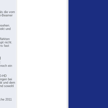
als die vom
fi-Beamer
esehen.
fekt und
Märkten
pt nicht.
ms fast
g
t
 noch ein
3D-HD
ungen bei
tät und dem
Und sowohl
oche 2011