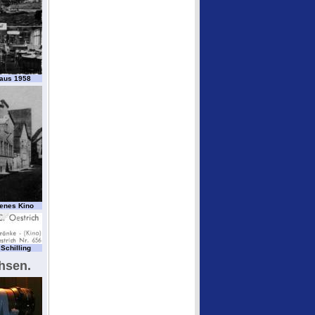
e aus 1958
genes Kino
 Schilling
hsen.