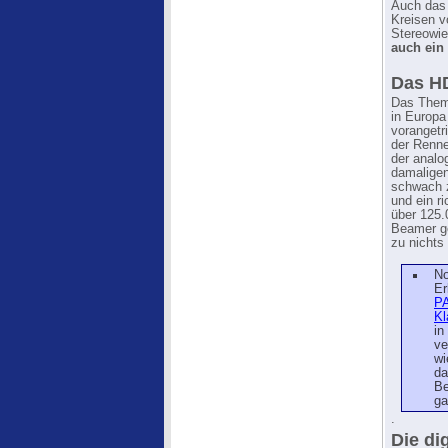
Auch das 
Kreisen v
Stereowie
auch ein
Das HD
Das Thema
in Europ
vorangetr
der Renne
der analo
damaligen
schwach z
und ein r
über 125.
Beamer ge
zu nichts
No
Er
PA
Kl
in
ve
wi
da
Be
ga
.
Die di