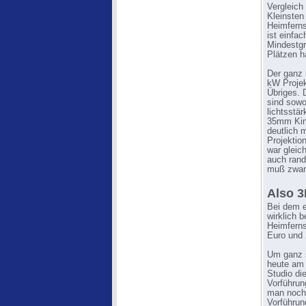
Vergleich
Kleinsten
Heimferns
ist einfa
Mindestgr
Plätzen h
Der ganz 
kW Projek
Übriges. 
sind sowo
lichtsstä
35mm Kino
deutlich 
Projektio
war gleic
auch rand
muß zwar 
Also 3
Bei dem e
wirklich 
Heimferns
Euro und 
Um ganz s
heute am 
Studio di
Vorführun
man noch 
Vorführun