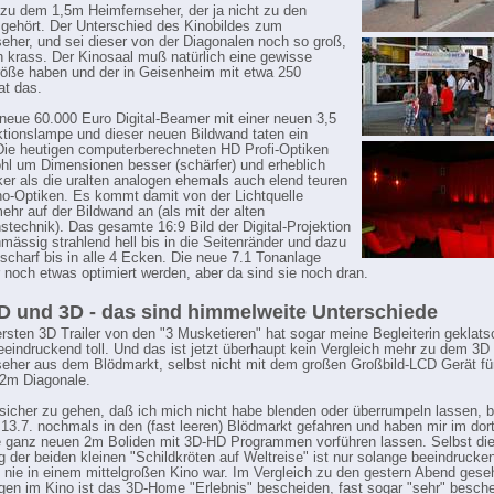
 zu dem 1,5m Heimfernseher, der ja nicht zu den
 gehört. Der Unterschied des Kinobildes zum
eher, und sei dieser von der Diagonalen noch so groß,
ch krass. Der Kinosaal muß natürlich eine gewisse
öße haben und der in Geisenheim mit etwa 250
at das.
neue 60.000 Euro Digital-Beamer mit einer neuen 3,5
tionslampe und dieser neuen Bildwand taten ein
Die heutigen computerberechneten HD Profi-Optiken
hl um Dimensionen besser (schärfer) und erheblich
rker als die uralten analogen ehemals auch elend teuren
-Optiken. Es kommt damit von der Lichtquelle
mehr auf der Bildwand an (als mit der alten
nstechnik). Das gesamte 16:9 Bild der Digital-Projektion
hmässig strahlend hell bis in die Seitenränder und dazu
scharf bis in alle 4 Ecken. Die neue 7.1 Tonanlage
noch etwas optimiert werden, aber da sind sie noch dran.
D und 3D - das sind himmelweite Unterschiede
rsten 3D Trailer von den "3 Musketieren" hat sogar meine Begleiterin geklats
beeindruckend toll. Und das ist jetzt überhaupt kein Vergleich mehr zu dem 3D
eher aus dem Blödmarkt, selbst nicht mit dem großen Großbild-LCD Gerät fü
2m Diagonale.
icher zu gehen, daß ich mich nicht habe blenden oder überrumpeln lassen, b
13.7. nochmals in den (fast leeren) Blödmarkt gefahren und haben mir im dor
e ganz neuen 2m Boliden mit 3D-HD Programmen vorführen lassen. Selbst die
g der beiden kleinen "Schildkröten auf Weltreise" ist nur solange beeindrucke
nie in einem mittelgroßen Kino war. Im Vergleich zu den gestern Abend ges
gen im Kino ist das 3D-Home "Erlebnis" bescheiden, fast sogar "sehr" besche