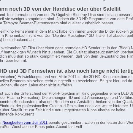
nn noch 3D von der Harddisc oder über Satellit
 und Toninformationen von der 25 Gigabyte Blue-ray Disc sind bislang besser 
eil sie weniger komprimiert sind. Jedoch die 3D-HD Programme von dem Pro
m Terabyte Beamer-Plattensystem sind qualitativ erheblich besser.
eimkino Fernsehern in dem Markt habe ich immer wieder die Bilder ruckeln g
m Kino einfach nicht vor. Der "Die drei Musketiere" 3D Trailer lief absolut per
ss) beeindruckend ab.
ichkeitsnaher 3D Film über einen ganz normalen HD Sender ist in den (Blöd-) 
auf hartnäckigen Wunsch hin zu sehen. Die Qualität überzeugt nämlich überhau
tlich muß dort so stark komprimiert werden, daß von dem Ur-Zustand des Fil
hr rüber kommt.
 HD und 3D Fernsehen ist also noch lange nicht ferti
hnischen) Entwicklungsstand von Mitte 2011 ist die 3D-HD- Kinoprojektion mi
nellen Beamern als schon recht ausgereift zu bezeichnen. Es gibt hier und da
ächen, die dem Laien aber nicht auffallen.
ist auch der Unterschied der Profi-Projektion im Kino gegenüber einem LCD 
oder Plasma Fernseher). Die bisherigen HD und 3D Anpreisungen und Vorführ
annten Broadcastern, also den Sendern und Anstalten, hinken von der Quali
 Eindruck der professionellen Grossbild-Projektion noch viel weiter hinterher. 
 über Satellit ist zur Zeit für die neu umgerüsteten Kinos überhaupt keine
ehmende Konkurrenz.
en
Neuigkeiten vom Juli 2011
bereits geschrieben, waren in der letzen Juni-W
großen Wiesbadener Kinos jeden Abend fast voll.