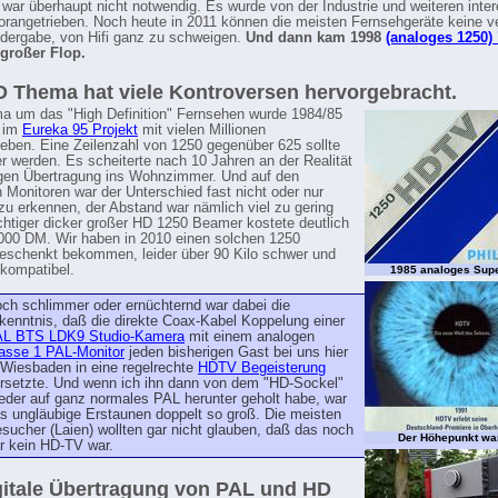
war überhaupt nicht notwendig. Es wurde von der Industrie und weiteren inter
orangetrieben. Noch heute in 2011 können die meisten Fernsehgeräte keine ve
dergabe, von Hifi ganz zu schweigen.
Und dann kam 1998
(analoges 1250)
 großer Flop.
 Thema hat viele Kontroversen hervorgebracht.
 um das "High Definition" Fernsehen wurde 1984/85
a im
Eureka 95 Projekt
mit vielen Millionen
ieben. Eine Zeilenzahl von 1250 gegenüber 625 sollte
r werden. Es scheiterte nach 10 Jahren an der Realität
gen Übertragung ins Wohnzimmer. Und auf den
 Monitoren war der Unterschied fast nicht oder nur
u erkennen, der Abstand war nämlich viel zu gering
ichtiger dicker großer HD 1250 Beamer kostete deutlich
000 DM. Wir haben in 2010 einen solchen 1250
schenkt bekommen, leider über 90 Kilo schwer und
 kompatibel.
1985 analoges Sup
ch schlimmer oder ernüchternd war dabei die
kenntnis, daß die direkte Coax-Kabel Koppelung einer
L BTS LDK9 Studio-Kamera
mit einem analogen
asse 1 PAL-Monitor
jeden bisherigen Gast bei uns hier
 Wiesbaden in eine regelrechte
HDTV Begeisterung
rsetzte. Und wenn ich ihn dann von dem "HD-Sockel"
eder auf ganz normales PAL herunter geholt habe, war
s ungläubige Erstaunen doppelt so groß. Die meisten
sucher (Laien) wollten gar nicht glauben, daß das noch
Der Höhepunkt wa
r kein HD-TV war.
gitale Übertragung von PAL und HD