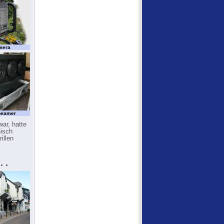
mera
beamer
ar, hatte
nisch
illen
 .