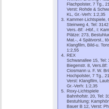
Flachpolster, 7 Tg., 2
Verst: Rohde & Schwar
KL, Gr.-Verh: 1:2,35
Kammer-Lichtspiele, O
Steinweg 4, Tel: 3142
Vers.-Bf: -Hbf., I: Ka
Plätze: 273, Bestuhlu
Mat.-, 4 Spätvorst., t
Klangfilm, Bild-u. Ton
1:2,55
REX
Schwanallee 15, Tel: 
Biegenstr. 8, Vers.Bf
Ciosmann u. F. W. Br
Hochpolster, 7 Tg., 21
Verst: Klangfilm, Laut
Gr.-Verh: 1:2,35
Roxy-Lichtspiele
Bahnhofstr. 20, Tel: 3
Bestuhlung: Kamphöner
Bauer B 12, Verst: Phi