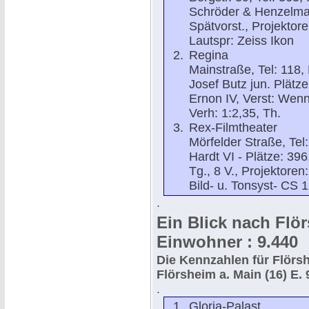
Schröder & Henzelmann
Spätvorst., Projektor
Lautspr: Zeiss Ikon
Regina
Mainstraße, Tel: 118,
Josef Butz jun. Plätze
Ernon IV, Verst: Wenn
Verh: 1:2,35, Th.
Rex-Filmtheater
Mörfelder Straße, Tel
Hardt VI - Plätze: 39
Tg., 8 V., Projektoren:
Bild- u. Tonsyst- CS 1
.
Ein Blick nach Flör
Einwohner : 9.440
Die Kennzahlen für Flör
Flörsheim a. Main (16) E. 9
.
Gloria-Palast