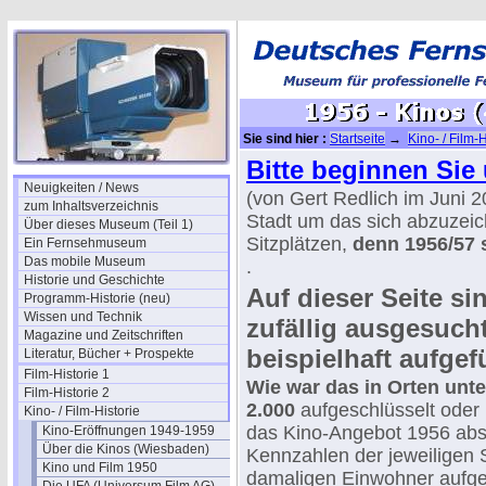
Sie sind hier :
Startseite
→
Kino- / Film-H
Bitte beginnen Sie 
Neuigkeiten / News
(von Gert Redlich im Juni 2
zum Inhaltsverzeichnis
Stadt um das sich abzuzei
Über dieses Museum (Teil 1)
Sitzplätzen,
denn 1956/57 
Ein Fernsehmuseum
Das mobile Museum
.
Historie und Geschichte
Auf dieser Seite sin
Programm-Historie (neu)
Wissen und Technik
zufällig ausgesuch
Magazine und Zeitschriften
beispielhaft aufgef
Literatur, Bücher + Prospekte
Film-Historie 1
Wie war das in Orten unt
Film-Historie 2
2.000
aufgeschlüsselt oder
Kino- / Film-Historie
das Kino-Angebot 1956 abs
Kino-Eröffnungen 1949-1959
Über die Kinos (Wiesbaden)
Kennzahlen der jeweiligen S
Kino und Film 1950
damaligen Einwohner aufgef