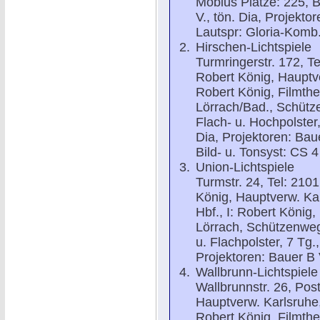
Möbius Plätze: 225, B
V., tön. Dia, Projekt
Lautspr: Gloria-Komb.
Hirschen-Lichtspiele
Turmringerstr. 172, T
Robert König, Hauptver
Robert König, Filmthea
Lörrach/Bad., Schütze
Flach- u. Hochpolster,
Dia, Projektoren: Baue
Bild- u. Tonsyst: CS 
Union-Lichtspiele
Turmstr. 24, Tel: 210
König, Hauptverw. Karl
Hbf., I: Robert König, 
Lörrach, Schützenweg 
u. Flachpolster, 7 Tg.
Projektoren: Bauer B Vi
Wallbrunn-Lichtspiele
Wallbrunnstr. 26, Pos
Hauptverw. Karlsruhe, K
Robert König, Filmthea