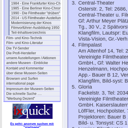
Central-Theater
1984 - Eine Frankfurter Kino-Chronik
Osterstr. 2, Tel: 2686,
1985 - Eine Berliner Kino-Chronik
1990 - Die Filmtheater "drüben"
Central-Theater u. Fi
2014 - US Filmtheater-Austellung
Gf: Arthur Meyer Plätz
Modernisierung der Kinos
Tg., 30 V., 2 Spätvorst
Filmvorführer-Ausbildung 1950
Klangfilm, Lautspr: E
Teil-Inhaltsverzeichnis
Film- und Kino-Technik
Vista-Vision, Gr.-Verh
Film- und Kino-Literatur
Filmpalast
Die TV-Sender
Am Altenhof 14, Tel: 
Die Profi-Hersteller
Vereinigte Filmtheater
unsere Ausstellungen / Aktionen
GmbH., Gf: Walter He
andere Museen - Einblicke
Henzelmann, Hochpolste
Kontakt und Kommentar
über diese Museen-Seiten
App.- Bauer B 12, Ver
Browsen und Surfen
Klangfilm, Bild-syst: B
international page
Gloria
Impressum der Museen-Seiten
Fackelstr. 3, Tel: 203
Die schnelle Suche .....
Vereinigte Filmtheate
"Werbung Dezent"
GmbH. Kaiserslautern,
LöfFler, Hochpolster, 7
Projektoren: Bauer B 1
Bild- u. Tonsyst: CS 1
Es geht: anonym suchen mit
"startpage"