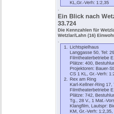
KL,Gr.-Verh: 1:2,35
.
Ein Blick nach Wetz
33.724
Die Kennzahlen für Wetzla
Wetzlar/Lahn (16)
Einwohn
.
Lichtspielhaus
Langgasse 50, Tel: 29
Filmtheaterbetriebe E.
Plätze: 400, Bestuhlu
Projektoren: Bauer-Sta
CS 1 KL, Gr.-Verh: 1:
Rex am Ring
Karl-Kellner-Ring 17, 
Filmtheaterbetriebe E.
Plätze: 742, Bestuhlu
Tg., 28 V., 1 Mat.-Vor
Klangfilm, Lautspr: Bi
KM, Gr.-Verh: 1:2,35, 