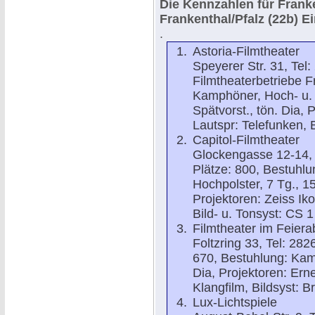
Die Kennzahlen für Franke
Frankenthal/Pfalz (22b)
Ei
.
Astoria-Filmtheater
Speyerer Str. 31, Tel:
Filmtheaterbetriebe F
Kamphöner, Hoch- u. Fl
Spätvorst., tön. Dia, 
Lautspr: Telefunken, 
Capitol-Filmtheater
Glockengasse 12-14, 
Plätze: 800, Bestuhl
Hochpolster, 7 Tg., 15 
Projektoren: Zeiss Iko
Bild- u. Tonsyst: CS 1
Filmtheater im Feier
Foltzring 33, Tel: 282
670, Bestuhlung: Kamp
Dia, Projektoren: Ern
Klangfilm, Bildsyst: Br
Lux-Lichtspiele