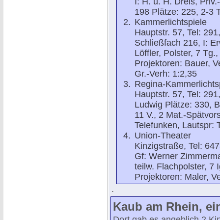
I: H. u. H. Dreis, Pri
198 Plätze: 225, 2-3 T
Kammerlichtspiele
Hauptstr. 57, Tel: 29
Schließfach 216, I: E
Löffler, Polster, 7 Tg.
Projektoren: Bauer, Ve
Gr.-Verh: 1:2,35
Regina-Kammerlichts
Hauptstr. 57, Tel: 291
Ludwig Plätze: 330, 
11 V., 2 Mat.-Spätvors
Telefunken, Lautspr: 
Union-Theater
Kinzigstraße, Tel: 647
Gf: Werner Zimmerman
teilw. Flachpolster, 7 
Projektoren: Maler, Ve
.
Kaub am Rhein, ein
Dort gab es angeblich 2 Ki