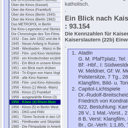
Die UFA (Universum Film AG)
katholisch.
Über die Kinos (Kassel)
.
Über die Kinos (Frankfurt)
Über die Kinos (Berlin 1945)
Ein Blick nach Kais
Über die Kinos (Berlin 1992)
Das METROPOL in Berlin
: 93.154
Die Kino-Legenden und Stories
Die Kennzahlen für Kaiser
Die Chronologie des Ton-Films
1932 - Das Jahr 1932 und die Kinos
Kaiserslautern (22b)
Einw
1945 - Neuer Anfang in Ruinen
.
1948 - Wiesbaden - Mainz in Berlin
Aladin
1950 - Film- und Kino-Verleihbezirke
G. M. PfafTplatz, Tel:
1950 - ein Kinotechniker erzählt
1951 - Ein Blick in unsere Kinos
Bf: -Hbf., I: Südwest
1951 - ein Blick nach drüben
W. Meldner, Gf: W. Me
1954 - Tri-Ergon von Hans Vogt
Polstersitze, 7 Tg., 2
1956 - alte Kino-Namen
Klangfilm, Bild- u. To
1956 - Film- und Kino-Adressbuch 57
1956 - Kinos (1) Wiesb.-Mainz
Capitol-Lichtspiele
1956 - Kinos (2) Frankfurt
Dr.-Rudolf-Breitscheid-
1956 - ausgewählte Kinos (3)
Friedrich von Kondrat
1956 - Kinos (4) Rhein-Main
622, Bestuhlung: Kamp
1956 - Kinos (5) in Berlin West
1961 - DKG und FAKI
28 V., 1 Mat.-Vorst., 
1961 - 70mm-Technik in den USA
8 B, Verst: Klangfilm
1961 - Filmtheater und Sitzplätze
Br., Gr.-Verh: 1:1,85, 
1980 - Die Filmpaläste in Amerika