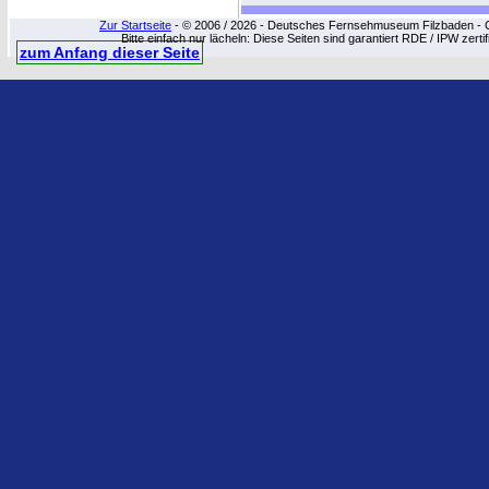
Zur Startseite
- © 2006 / 2026 - Deutsches Fernsehmuseum Filzbaden - Cop
Bitte einfach nur lächeln: Diese Seiten sind garantiert RDE / IPW zert
zum Anfang dieser Seite