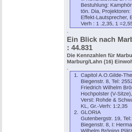
Bestuhlung: Kamphöner
tön. Dia, Projektoren:
Effekt-Lautsprecher, 
Verh : 1 .2,35, 1 =2,5
.
Ein Blick nach Mar
: 44.831
Die Kennzahlen für Marbu
Marburg/Lahn (16) Einwoh
.
Capitol A.O.Gilde-The
Biegenstr. 8, Tel: 2
Friedrich Wilhelm Br
Hochpolster (V-Sitze),
Verst: Rohde & Schwar
KL, Gr.-Verh: 1:2,35
GLORIA
Gutenbergstr. 19, Tel
Biegenstr. 8, I: Her
Wilhelm Bröning Plät