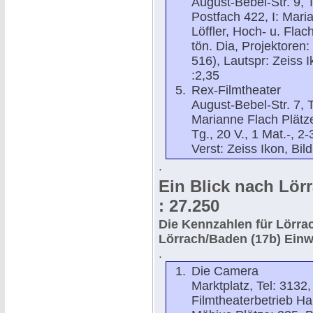
August-Bebel-Str. 9, 
Postfach 422, I: Mari
Löffler, Hoch- u. Flach
tön. Dia, Projektoren
516), Lautspr: Zeiss I
:2,35
Rex-Filmtheater
August-Bebel-Str. 7, T
Marianne Flach Plätze
Tg., 20 V., 1 Mat.-, 2
Verst: Zeiss Ikon, Bil
.
Ein Blick nach Lör
: 27.250
Die Kennzahlen für Lörr
Lörrach/Baden (17b)
Einw
.
Die Camera
Marktplatz, Tel: 3132,
Filmtheaterbetrieb Ha