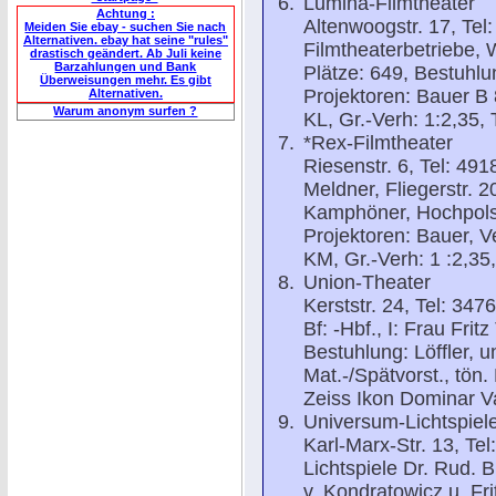
Lumina-Filmtheater
Achtung :
Altenwoogstr. 17, Tel
Meiden Sie ebay - suchen Sie nach
Alternativen. ebay hat seine "rules"
Filmtheaterbetriebe, 
drastisch geändert. Ab Juli keine
Barzahlungen und Bank
Plätze: 649, Bestuhlu
Überweisungen mehr. Es gibt
Projektoren: Bauer B 8
Alternativen.
Warum anonym surfen ?
KL, Gr.-Verh: 1:2,35, 
*Rex-Filmtheater
Riesenstr. 6, Tel: 491
Meldner, Fliegerstr. 2
Kamphöner, Hochpolster
Projektoren: Bauer, Ve
KM, Gr.-Verh: 1 :2,35,
Union-Theater
Kerststr. 24, Tel: 347
Bf: -Hbf., I: Frau Fri
Bestuhlung: Löffler, u
Mat.-/Spätvorst., tön.
Zeiss Ikon Dominar Va
Universum-Lichtspiel
Karl-Marx-Str. 13, Tel
Lichtspiele Dr. Rud. Br
v. Kondratowicz u. Fri