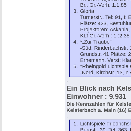
Br., Gr.-Verh: 1:1,85
Gloria
Turnerstr., Tel: 91, I:
Plätze: 423, Bestuhlun
Projektoren: Askania,
KLf Gr.-Verh : 1 :2,35
*„Zur Traube"
-Süd, Rinderbachstr. 1
Grundstr. 41 Plätze: 2
Ernemann, Verst: Kla
*Rheingold-Lichtspiel
-Nord, Kirchstr. 13, I
.
Ein Blick nach Kels
Einwohner : 9.931
Die Kennzahlen für Kelst
Kelsterbach a. Main (16)
E
.
Lichtspiele Friedrich
Bergstr. 39, Tel: 363,