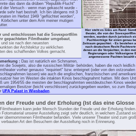
nnte das dann da drüben "Republik-Flucht"
d der Versuch - wenn man gekascht wurde -
rde sehr hart bestraft. Ich bin übrigens mit 3
naten im Herbst 1949 "geflüchtet worden",
 Körbchen unter dem Arm meiner mutigen
tter.
Hier steht es links am Rand: Sämtl
theater, die von der Sovexportfllm
er und entschlossen hat die Sovexportfilm
werden, wurden durch juristisch e
ihr gepachteten Filmtheater umgebaut
,
Pachtverträge für einen genau b
 und sie nach den neuesten
Zeitraum gepachtet. - Es bestehen 
nach deutschem Recht Pachtvertr
unkten der Architektur zu wirklichen
denen an die Verpächter, in den mei
tten des schaffenden Volkes gemacht.
Regierungen oder Volkseigene B
angemessene Pachten bezahlt 
nmerkung :
Das ist natürlich ein Schmarren,
nn die Sowjets, also die russischen Militär- behörden, haben die noch leidlich
lmtheater vorher genauso "requiriert" bzw. enteignet (oder von den ostzonale
schlagnahmen lassen) wie auch die englischen, französischen und amerikan
satzer hier im Westen die intakten Kinos beschlagnahmt hatten. Mit dem Unt
ß um 1954/55 die meisten der beschlagnahmten westdeutschen Kinos wieder
emaligen Besitzer (leicht verschlissen) zurückgegeben wurden, so zum Beisp
er
UFA Palast in Wiesbaden
.
n der Freude und der Erholung (Ist das eine Glosse 
 Filmtheatern kann jeder Mensch Stunden der Freude und der Erholung finden
e Fotomaterial unserer Ausstellung zeigt sehr deutlich, in welchem Zustand si
er übernommenen Filmtheater befanden. Viele unserer Theater sind zum große
en verbauten Art den Besuchern der Ausstellung noch in Erinnerung.