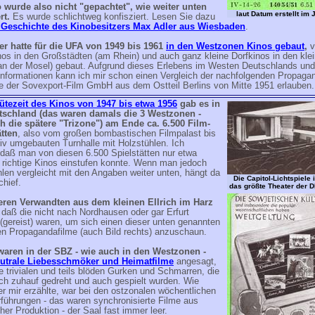
 wurde also nicht "gepachtet", wie weiter unten
laut Datum erstellt im 
rt.
Es wurde schlichtweg konfisziert. Lesen Sie dazu
 Geschichte des Kinobesitzers Max Adler aus Wiesbaden
.
er hatte für die UFA von 1949 bis 1961
in den Westzonen Kinos gebaut
,
v
os in den Großstädten (am Rhein) und auch ganz kleine Dorfkinos in den kle
(an der Mosel) gebaut. Aufgrund dieses Erlebens im Westen Deutschlands und
Informationen kann ich mir schon einen Vergleich der nachfolgenden Propaga
e der Sovexport-Film GmbH aus dem Ostteil Berlins von Mitte 1951 erlauben.
lütezeit des Kinos von 1947 bis etwa 1956
gab es in
schland (das waren damals die 3 Westzonen -
h die spätere "Trizone") am Ende ca. 6.500 Film-
ätten
, also vom großen bombastischen Filmpalast bis
tiv umgebauten Turnhalle mit Holzstühlen. Ich
 daß man von diesen 6.500 Spielstätten nur etwa
 richtige Kinos einstufen konnte. Wenn man jedoch
len vergleicht mit den Angaben weiter unten, hängt da
Die Capitol-Lichtspiele i
chief.
das größte Theater der 
ren Verwandten aus dem kleinen Ellrich im Harz
 daß die nicht nach Nordhausen oder gar Erfurt
(gereist) waren, um sich einen dieser unten genannten
en Propagandafilme (auch Bild rechts) anzuschaun.
aren in der SBZ - wie auch in den Westzonen -
eutrale Liebesschmöker und Heimatfilme
angesagt,
e trivialen und teils blöden Gurken und Schmarren, die
ich zuhauf gedreht und auch gespielt wurden. Wie
r mir erzählte, war bei den ostzonalen wöchentlichen
rführungen - das waren synchronisierte Filme aus
her Produktion - der Saal fast immer leer.