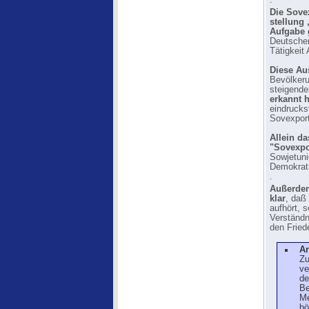
.
Die Sove
stellung 
Aufgabe g
Deutschen
Tätigkeit
Diese Au
Bevölkeru
steigen
erkannt h
eindrucks
Sovexport
Allein da
"Sovexpor
Sowjetuni
Demokrati
.
Außerdem
klar
, daß
aufhört, 
Verständn
den Fried
A
Zu
ve
de
Be
Me
bö