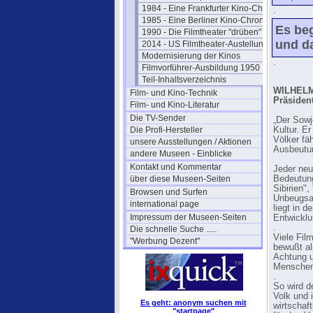
1984 - Eine Frankfurter Kino-Chronik
.
1985 - Eine Berliner Kino-Chronik
Es beg
1990 - Die Filmtheater "drüben"
und d
2014 - US Filmtheater-Austellung
Modernisierung der Kinos
.
Filmvorführer-Ausbildung 1950
Teil-Inhaltsverzeichnis
WILHELM
Film- und Kino-Technik
Präsiden
Film- und Kino-Literatur
Die TV-Sender
„Der Sowje
Die Profi-Hersteller
Kultur. E
Völker fä
unsere Ausstellungen / Aktionen
Ausbeutun
andere Museen - Einblicke
Kontakt und Kommentar
Jeder neu
über diese Museen-Seiten
Bedeutung
Sibirien"
Browsen und Surfen
Unbeugsam
international page
liegt in 
Impressum der Museen-Seiten
Entwicklu
.
Die schnelle Suche .....
Viele Fil
"Werbung Dezent"
bewußt al
Achtung u
Menschen
.
So wird d
Volk und 
Es geht: anonym suchen mit
wirtschaf
"startpage"