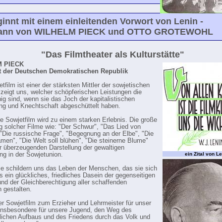
innt mit einem einleitenden Vorwort von Lenin -
ann von WILHELM PIECK und OTTO GROTEWOHL
"Das Filmtheater als Kulturstätte"
 PIECK
t der Deutschen Demokratischen Republik
tfilm ist einer der stärksten Mittler der sowjetischen
r zeigt uns, welcher schöpferischen Leistungen die
hig sind, wenn sie das Joch der kapitalistischen
g und Knechtschaft abgeschüttelt haben.
e Sowjetfilm wird zu einem starken Erlebnis. Die große
 solcher Filme wie: "Der Schwur", "Das Lied von
, "Die russische Frage", "Begegnung an der Elbe", "Die
en", "Die Welt soll blühen", "Die steinerne Blume"
der überzeugenden Darstellung der gewaltigen
ng in der Sowjetunion.
ein Zital von L
me schildern uns das Leben der Menschen, das sie sich
s ein glückliches, friedliches Dasein der gegenseitigen
nd der Gleichberechtigung aller schaffenden
 gestalten.
er Sowjetfilm zum Erzieher und Lehrmeister für unser
insbesondere für unsere Jugend, den Weg des
tlichen Aufbaus und des Friedens durch das Volk und