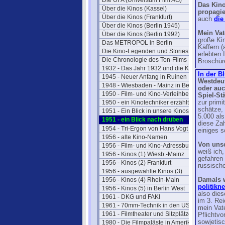
Die UFA (Universum Film AG)
Das Kino
Über die Kinos (Kassel)
propagie
Über die Kinos (Frankfurt)
auch
die
Über die Kinos (Berlin 1945)
Mein Vat
Über die Kinos (Berlin 1992)
große Kin
Das METROPOL in Berlin
Käffern 
Die Kino-Legenden und Stories
erlebten 
Die Chronologie des Ton-Films
Broschür
1932 - Das Jahr 1932 und die Kinos
In der B
1945 - Neuer Anfang in Ruinen
Westdeut
1948 - Wiesbaden - Mainz in Berlin
oder auc
1950 - Film- und Kino-Verleihbezirke
Spiel-St
1950 - ein Kinotechniker erzählt
zur primi
schätze,
1951 - Ein Blick in unsere Kinos
5.000 als
1951 - ein Blick nach drüben
diese Zah
1954 - Tri-Ergon von Hans Vogt
einiges s
1956 - alte Kino-Namen
Von unse
1956 - Film- und Kino-Adressbuch 57
weiß ich,
1956 - Kinos (1) Wiesb.-Mainz
gefahren 
1956 - Kinos (2) Frankfurt
russisch
1956 - ausgewählte Kinos (3)
1956 - Kinos (4) Rhein-Main
Damals w
politikn
1956 - Kinos (5) in Berlin West
also dies
1961 - DKG und FAKI
im 3. Re
1961 - 70mm-Technik in den USA
mein Vate
1961 - Filmtheater und Sitzplätze
Pflichtvo
sowjetisc
1980 - Die Filmpaläste in Amerika