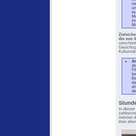
na
un
wu
Mo
im
Mu
Zielsich
die von 
verschönt
Gesichtsp
Kulturstä
A
de
Fi
be
Be
da
eh
d
.
Stunde
In diesen
zahlreich
meisten d
ihrer alt