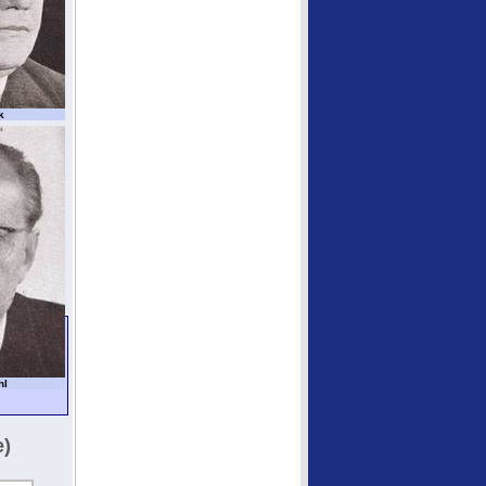
k
hl
e)