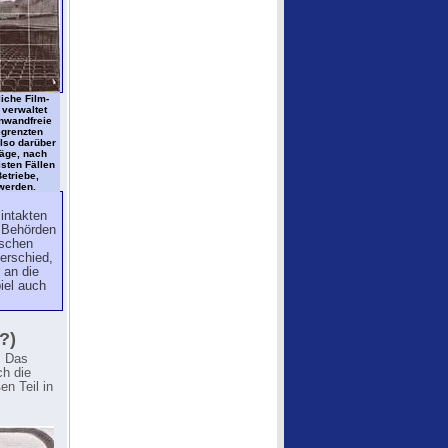
iche Film-
 verwaltet
inwandfreie
egrenzten
also darüber
äge, nach
sten Fällen
etriebe,
werden.
 intakten
n Behörden
ischen
erschied,
 an die
iel auch
?)
. Das
ch die
n Teil in