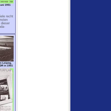
Juni 1951
iele recht
insten
 dieser
nda-
n Leipzig,
DDR in 1951