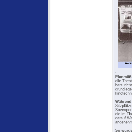
Anlä
.
Planmäßi
alle Thea
herzurich
grundleg
kinotechn
Während 
Sitzplätz
Sovexport
die im Th
darauf We
angenehm
So wurde