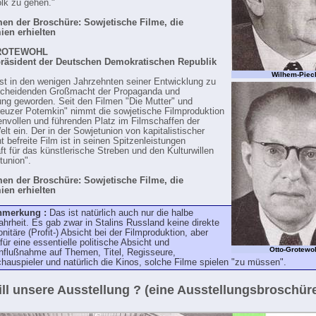
olk zu gehen."
n der Broschüre: Sowjetische Filme, die
ien erhielten
ROTEWOHL
präsident der Deutschen Demokratischen Republik
Wilhem-Piec
ist in den wenigen Jahrzehnten seiner Entwicklung zu
tscheidenden Großmacht der Propaganda und
ung geworden. Seit den Filmen "Die Mutter" und
euzer Potemkin" nimmt die sowjetische Filmproduktion
envollen und führenden Platz im Filmschaffen der
lt ein. Der in der Sowjetunion von kapitalistischer
t befreite Film ist in seinen Spitzenleistungen
aft für das künstlerische Streben und den Kulturwillen
tunion".
n der Broschüre: Sowjetische Filme, die
ien erhielten
nmerkung :
Das ist natürlich auch nur die halbe
hrheit. Es gab zwar in Stalins Russland keine direkte
nitäre (Profit-) Absicht bei der Filmproduktion, aber
für eine essentielle politische Absicht und
Otto-Grotewo
nflußnahme auf Themen, Titel, Regisseure,
hauspieler und natürlich die Kinos, solche Filme spielen "zu müssen".
ll unsere Ausstellung ? (eine Ausstellungsbroschür