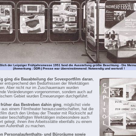
ßlich der Leipziger Frühjahrsmesse 1951 fand die Ausstellung größte Beachtung - Die Mein
(Anmerkung : DDR-) Presse war übereinstimmend: Notwendig und wertvoll !
g ging die Bauabteilung der Sovexportfilm daran
,
ter entsprechend den Bedürfnissen der Werktätigen
ten. Aber nicht nur im Zuschauerraum wurden
ende Veränderungen vorgenommen, sondern auch auf
ischem Gebiet wurden Erneuerungen durchgeführt.
früher das Bestreben dahin ging
, möglichst viele
e aus einem Filmtheater herauszuwirtschaften, hat die
film durch den Umbau der Theater mit Rücksicht auf
eater beschäftigten Werktätigen insbesondere auch
rt gelegt, ihnen ihre Arbeitsstätte ebenfalls zu einem
en Aufenthalt zu machen.
n Personalaufenthalts- und Büroräume sowie