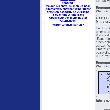
für das V
Achtung :
Meiden Sie ebay - suchen Sie nach
Entnomme
Alternativen. ebay hat seine "rules"
Weltpräm
drastisch geändert. Ab Juli keine
.
Barzahlungen und Bank
Überweisungen mehr. Es gibt
OTTO G
Alternativen.
Minister
Warum anonym surfen ?
.
Der Film 
einer en
Volksbild
"Panzerkr
einen ehr
ganzen We
Profitsuch
beispielh
der Sowje
.
Entnomme
Weltpräm
.
A
Wa
mo
da
Ei
Sc
.
Was wi
.