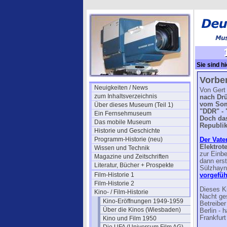
Sie sind hi
Vorbe
Neuigkeiten / News
Von Gert
zum Inhaltsverzeichnis
nach Drü
vom Somm
Über dieses Museum (Teil 1)
"DDR" - 
Ein Fernsehmuseum
Doch das
Das mobile Museum
Republik
Historie und Geschichte
Programm-Historie (neu)
Der Vate
Elektrot
Wissen und Technik
zur Einbe
Magazine und Zeitschriften
dann erst
Literatur, Bücher + Prospekte
Sülzhayn
Film-Historie 1
vorgefüh
Film-Historie 2
Dieses K
Kino- / Film-Historie
Nacht ge
Kino-Eröffnungen 1949-1959
Betreiber
Über die Kinos (Wiesbaden)
Berlin - 
Frankfurt
Kino und Film 1950