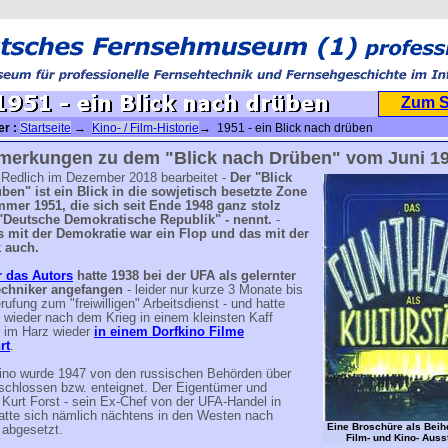
Zum 
er :
Startseite
→
Kino- / Film-Historie
→ 1951 - ein Blick nach drüben
merkungen zu dem "Blick nach Drüben" vom Juni 1
 Redlich im Dezember 2018 bearbeitet -
Der "Blick
ben" ist ein Blick in die sowjetisch besetzte Zone
er 1951, die sich seit Ende 1948 ganz stolz
"Deutsche Demokratische Republik" - nennt.
-
 mit der Demokratie war ein Flop und das mit der
 auch.
r das Autors
hatte 1938 bei der UFA als gelernter
echniker angefangen
- leider nur kurze 3 Monate bis
rufung zum "freiwilligen" Arbeitsdienst - und hatte
 wieder nach dem Krieg in einem kleinsten Kaff
 im Harz wieder
in einem Dorfkino Filme
rt
.
ino wurde 1947 von den russischen Behörden über
schlossen bzw. enteignet. Der Eigentümer und
 Kurt Forst - sein Ex-Chef von der UFA-Handel in
hatte sich nämlich nächtens in den Westen nach
Eine Broschüre als Beihe
 abgesetzt.
Film- und Kino- Auss