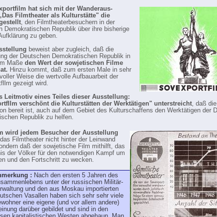
xportfilm hat sich mit der Wanderaus-
„Das Filmtheater als Kulturstätte" die
estellt
, den Filmtheaterbesuchern in der
 Demokratischen Republik über ihre bisherige
 Aufklärung zu geben.
sstellung
beweist aber zugleich, daß die
ng der Deutschen Demokratischen Republik in
dem Maße
den Wert der sowjetischen Filme
at.
Hinzu kommt, daß zum ersten Male in sehr
voller Weise die wertvolle Aufbauarbeit der
fllm gezeigt wird.
s Leitmotiv eines Teiles dieser Ausstellung:
tfllm verschönt die Kulturstätten der Werktätigen" unterstreicht
, daß die
on bereit ist, auch auf dem Gebiet des Kulturschaffens den Werktätigen der 
schen Republik zu helfen.
 wird jedem Besucher der Ausstellung
 das Filmtheater nicht hinter der Leinwand
sondern daß der sowjetische Film mithilft, das
is der Völker für den notwendigen Kampf um
en und den Fortschritt zu wecken.
nmerkung :
Nach den ersten 5 Jahren des
sammenlebens unter der russischen Militär-
rwaltung und den aus Moskau importierten
utschen Vasallen haben sich sehr sehr viele
wohner eine eigene (und vor allem andere)
inung darüber gebildet und sind in den
sen kapitalistischen Westen abgehaun. Man