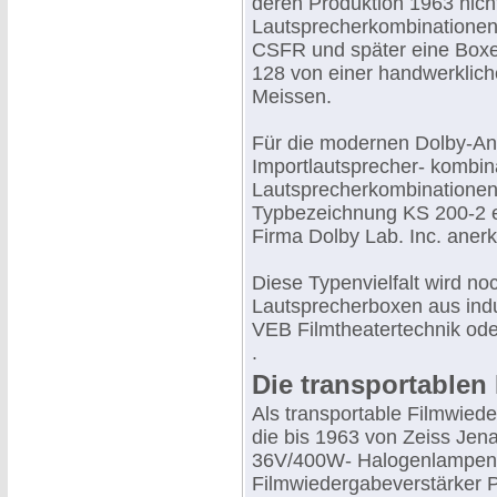
deren Produktion 1963 nic
Lautsprecherkombinationen
CSFR und später eine Boxe
128 von einer handwerklic
Meissen.
Für die modernen Dolby-An
Importlautsprecher- kombi
Lautsprecherkombinationen 
Typbezeichnung KS 200-2 ei
Firma Dolby Lab. Inc. aner
Diese Typenvielfalt wird n
Lautsprecherboxen aus indus
VEB Filmtheatertechnik oder
.
Die transportable
Als transportable Filmwie
die bis 1963 von Zeiss Jena
36V/400W- Halogenlampen 
Filmwiedergabeverstärker 