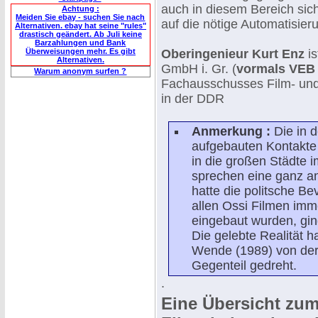
auch in diesem Bereich sic
Achtung :
Meiden Sie ebay - suchen Sie nach
auf die nötige Automatisie
Alternativen. ebay hat seine "rules"
drastisch geändert. Ab Juli keine
Barzahlungen und Bank
Überweisungen mehr. Es gibt
Oberingenieur Kurt Enz
is
Alternativen.
GmbH i. Gr. (
vormals VEB 
Warum anonym surfen ?
Fachausschusses Film- und
in der DDR
Anmerkung :
Die in d
aufgebauten Kontakte
in die großen Städte i
sprechen eine ganz a
hatte die politsche B
allen Ossi Filmen imm
eingebaut wurden, gin
Die gelebte Realität h
Wende (1989) von der h
Gegenteil gedreht.
.
Eine Übersicht zum