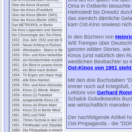
Die UFA (Universum Film AG)
Über die Kinos (Kassel)
Oma in Ostberlin besuchte
Über die Kinos (Frankfurt)
Helmstedt bis Drewitz durc
Über die Kinos (Berlin 1945)
das ziemlich dämliche Gel
Über die Kinos (Berlin 1992)
kam Ost-Kino sowieso nicht
Das METROPOL in Berlin
Die Kino-Legenden und Stories
Die Chronologie des Ton-Films
In den Büchern von
Heinri
1932 - Das Jahr 1932 und die Kinos
Will Tremper über Deutschl
1945 - Neuer Anfang in Ruinen
ganzen wilden Stories, wie
1948 - Wiesbaden - Mainz in Berlin
Kinos (und natürlich den Ru
1950 - Film- und Kino-Verleihbezirke
1950 - ein Kinotechniker erzählt
westlichen Beobachter so in
1951 - Ein Blick in unsere Kinos
Ost-Kinos von 1951 steht
1951 - ein Blick nach drüben
1954 - Tri-Ergon von Hans Vogt
Mit den drei Buchstaben "D
1956 - alte Kino-Namen
1956 - Film- und Kino-Adressbuch 57
immer noch auf Kriegsfuß, 
1956 - Kinos (1) Wiesb.-Mainz
Lektüre von
Gerhard Ronn
1956 - Kinos (2) Frankfurt
Schalck Golodkowskis Buch
1956 - ausgewählte Kinos (3)
wie wirtschaftlich maroden 
1956 - Kinos (4) Rhein-Main
1956 - Kinos (5) in Berlin West
1961 - DKG und FAKI
Der nachfolgende Artikel 
1961 - 70mm-Technik in den USA
Ost-Propaganda - die "DDR"
1961 - Filmtheater und Sitzplätze
1980 - Die Filmpaläste in Amerika
.