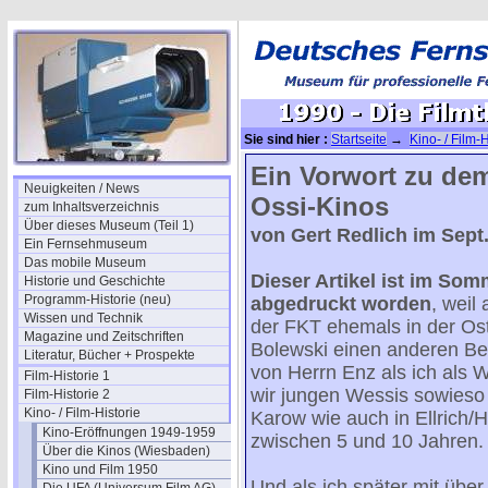
Sie sind hier :
Startseite
→
Kino- / Film-H
Ein Vorwort zu dem
Neuigkeiten / News
Ossi-Kinos
zum Inhaltsverzeichnis
Über dieses Museum (Teil 1)
von Gert Redlich im Sept
Ein Fernsehmuseum
Das mobile Museum
Dieser Artikel ist im Som
Historie und Geschichte
Programm-Historie (neu)
abgedruckt worden
, weil
Wissen und Technik
der FKT ehemals in der Os
Magazine und Zeitschriften
Bolewski einen anderen Be
Literatur, Bücher + Prospekte
von Herrn Enz als ich als 
Film-Historie 1
wir jungen Wessis sowieso
Film-Historie 2
Kino- / Film-Historie
Karow wie auch in Ellrich/H
Kino-Eröffnungen 1949-1959
zwischen 5 und 10 Jahren.
Über die Kinos (Wiesbaden)
Kino und Film 1950
Und als ich später mit üb