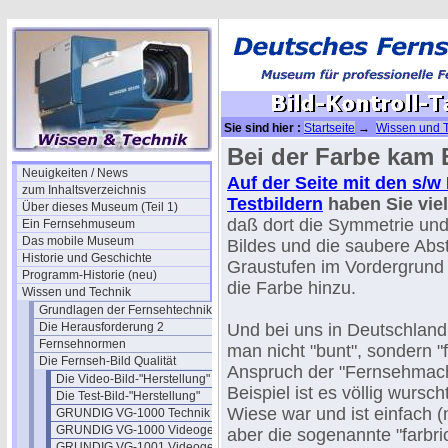
Sie sind hier :
Startseite
→
Wissen und 
(1)
Bei der Farbe kam E
Neuigkeiten / News
Auf der Seite mit den s/w
zum Inhaltsverzeichnis
Testbildern
haben Sie viel
Über dieses Museum (Teil 1)
daß dort die Symmetrie und
Ein Fernsehmuseum
Das mobile Museum
Bildes und die saubere Abs
Historie und Geschichte
Graustufen im Vordergrund 
Programm-Historie (neu)
die Farbe hinzu.
Wissen und Technik
Grundlagen der Fernsehtechnik
Die Herausforderung 2
Und bei uns in Deutschland
Fernsehnormen
man nicht "bunt", sondern "
Die Fernseh-Bild Qualität
Anspruch der "Fernsehmach
Die Video-Bild-"Herstellung"
Beispiel ist es völlig wurs
Die Test-Bild-"Herstellung"
Wiese war und ist einfach (
GRUNDIG VG-1000 Technik
GRUNDIG VG-1000 Videogenerator
aber die sogenannte "farbr
GRUNDIG VG-1001 Videogenerator