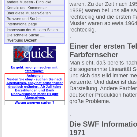
andere Museen - Einblicke
waren. Zu der Zeit nach 1952
Kontakt und Kommentar
1939) waren bei uns alle s/
über diese Museen-Seiten
rechteckig und die ersten F
Browsen und Surfen
Muster waren ab ewta 1964 
international page
rechteckig.
Impressum der Museen-Seiten
Die schnelle Suche .....
.
"Werbung Dezent"
Einer der ersten Te
Farbfernseher
Man sieht, daß bereits na
Es geht: anonym suchen mit
die sogenannte Linearität 
"startpage"
und sich das Bild immer me
Achtung :
Meiden Sie ebay - suchen Sie nach
verzerrte. Und dabei ist da
Alternativen. ebay hat seine "rules"
drastisch geändert. Ab Juli keine
Darstellung. Andere Farbfe
Barzahlungen und Bank
deutscher Produktion hatte
Überweisungen mehr. Es gibt
Alternativen.
große Probleme.
Warum anonym surfen ?
.
Die SWF Informati
1971