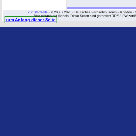
.
Zur Startseite
- © 2006 / 2026 - Deutsches Fernsehmuseum Filzbaden - Cop
Bitte einfach nur lächeln: Diese Seiten sind garantiert RDE / IPW zert
zum Anfang dieser Seite