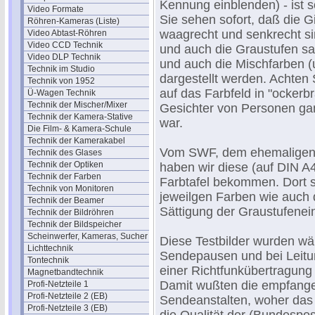
Kennung einblenden) - ist s
Video Formate
Sie sehen sofort, daß die Gi
Röhren-Kameras (Liste)
waagrecht und senkrecht si
Video Abtast-Röhren
Video CCD Technik
und auch die Graustufen sa
Video DLP Technik
und auch die Mischfarben (
Technik im Studio
dargestellt werden. Achten
Technik von 1952
auf das Farbfeld in "ockerbr
Ü-Wagen Technik
Technik der Mischer/Mixer
Gesichter von Personen ga
Technik der Kamera-Stative
war.
Die Film- & Kamera-Schule
Technik der Kamerakabel
Vom SWF, dem ehemaligen
Technik des Glases
Technik der Optiken
haben wir diese (auf DIN A
Technik der Farben
Farbtafel bekommen. Dort s
Technik von Monitoren
jeweilgen Farben wie auch 
Technik der Beamer
Sättigung der Graustufenei
Technik der Bildröhren
Technik der Bildspeicher
Scheinwerfer, Kameras, Sucher
Diese Testbilder wurden wä
Lichttechnik
Sendepausen und bei Leitu
Tontechnik
einer Richtfunkübertragung 
Magnetbandtechnik
Damit wußten die empfang
Profi-Netzteile 1
Profi-Netzteile 2 (EB)
Sendeanstalten, woher das
Profi-Netzteile 3 (EB)