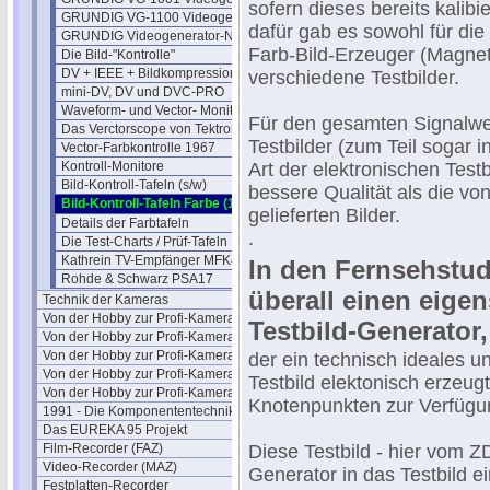
sofern dieses bereits kalib
GRUNDIG VG-1100 Videogenerator
dafür gab es sowohl für di
GRUNDIG Videogenerator-Nachtrag
Farb-Bild-Erzeuger (Magnet
Die Bild-"Kontrolle"
DV + IEEE + Bildkompression 1997
verschiedene Testbilder.
mini-DV, DV und DVC-PRO
Waveform- und Vector- Monitore
Für den gesamten Signalw
Das Verctorscope von Tektronix
Testbilder (zum Teil sogar 
Vector-Farbkontrolle 1967
Kontroll-Monitore
Art der elektronischen Testb
Bild-Kontroll-Tafeln (s/w)
bessere Qualität als die 
Bild-Kontroll-Tafeln Farbe (1)
gelieferten Bilder.
Details der Farbtafeln
.
Die Test-Charts / Prüf-Tafeln
Kathrein TV-Empfänger MFK45
In den Fernsehstud
Rohde & Schwarz PSA17
überall einen eige
Technik der Kameras
Von der Hobby zur Profi-Kamera I
Testbild-Generator,
Von der Hobby zur Profi-Kamera Ia
Von der Hobby zur Profi-Kamera II
der ein technisch ideales u
Von der Hobby zur Profi-Kamera III
Testbild elektonisch erzeug
Von der Hobby zur Profi-Kamera IV
Knotenpunkten zur Verfügun
1991 - Die Komponententechnik
Das EUREKA 95 Projekt
Film-Recorder (FAZ)
Diese Testbild - hier vom 
Video-Recorder (MAZ)
Generator in das Testbild e
Festplatten-Recorder