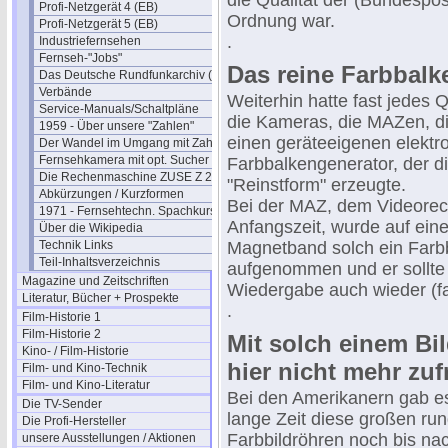
die Qualität der (Bundespost
Profi-Netzgerät 4 (EB)
Ordnung war.
Profi-Netzgerät 5 (EB)
.
Industriefernsehen
Fernseh-"Jobs"
Das reine Farbbalk
Das Deutsche Rundfunkarchiv (DRA)
Verbände
Weiterhin hatte fast jedes 
Service-Manuals/Schaltpläne
die Kameras, die MAZen, d
1959 - Über unsere "Zahlen"
einen geräteeigenen elektr
Der Wandel im Umgang mit Zahlen
Fernsehkamera mit opt. Sucher
Farbbalkengenerator, der d
Die Rechenmaschine ZUSE Z 22
"Reinstform" erzeugte.
Abkürzungen / Kurzformen
Bei der MAZ, dem Videorec
1971 - Fernsehtechn. Spachkurs
Anfangszeit, wurde auf ein
Über die Wikipedia
Technik Links
Magnetband solch ein Farb
Teil-Inhaltsverzeichnis
aufgenommen und er sollte 
Magazine und Zeitschriften
Wiedergabe auch wieder (fa
Literatur, Bücher + Prospekte
.
Film-Historie 1
Film-Historie 2
Mit solch einem Bi
Kino- / Film-Historie
hier nicht mehr zuf
Film- und Kino-Technik
Film- und Kino-Literatur
Bei den Amerikanern gab e
Die TV-Sender
lange Zeit diese großen rund
Die Profi-Hersteller
Farbbildröhren noch bis na
unsere Ausstellungen / Aktionen